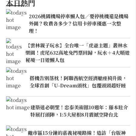
本日熱門
2026桃園機場停車懶人包／要停桃機還是機場
外圍？收費各多少？信用卡停車優惠一次整
理！
【雲林親子玩水】全台唯一「虎爺主題」叢林水
樂園！虎尾632高地免門票回歸，玩水＋4大順遊
秘境一日遊懶人包
搭機告別落枕！阿聯酋航空經濟艙座椅升級，
全球首創「U-Dream頭枕」包覆頭頸超好睡
建築迷必朝聖！忠泰美術館10週年：藤本壯介
特展打頭陣，1:5大屋根8月震撼空降台北
離市區15分鐘的嘉義祕境路線！造訪「台版神