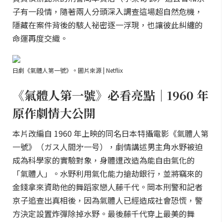
子有一段情，隨著兩人分頭深入調查這場超自然危機，
隱藏在案件背後的駭人祕密逐一浮現，也讓彼此糾纏的
命運再度交織。
日劇《氣體人第一號》。圖片來源 | Netflix
《氣體人第一號》必看亮點｜1960 年
原作劇情大公開
本片改編自 1960 年上映的同名日本特攝電影《氣體人第
一號》（ガス人間㐧一号），劇情講述男主角水野被迫
成為科學家的實驗對象，身體遭改造為能自由氣化的
「氣體人」。水野利用氣化能力搶劫銀行，並將竊來的
金錢拿來資助他的舞蹈家戀人藤千代。岡本刑警和記者
京子追查出真相後，因為氣體人已經造成社會恐慌，警
方決定設置炸彈除掉水野。最後藤千代穿上最美的舞