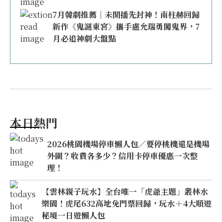
7月韓劇推薦｜未開播先封神！南柱赫回歸
新作《鬼謎東宮》攜手盧允瑞勇闖鬼界，7
月必追神劇大盤點
本日熱門
2026桃園機場停車懶人包／要停桃機還是機場
外圍？收費各多少？信用卡停車優惠一次整
理！
【雲林親子玩水】全台唯一「虎爺主題」叢林水
樂園！虎尾632高地免門票回歸，玩水＋4大順遊
秘境一日遊懶人包