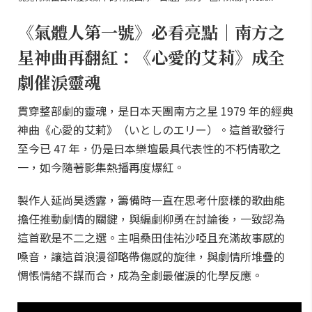
《氣體人第一號》必看亮點｜南方之
星神曲再翻紅：《心愛的艾莉》成全
劇催淚靈魂
貫穿整部劇的靈魂，是日本天團南方之星 1979 年的經典
神曲《心愛的艾莉》（いとしのエリー）。這首歌發行
至今已 47 年，仍是日本樂壇最具代表性的不朽情歌之
一，如今隨著影集熱播再度爆紅。
製作人延尚昊透露，籌備時一直在思考什麼樣的歌曲能
擔任推動劇情的關鍵，與編劇柳勇在討論後，一致認為
這首歌是不二之選。主唱桑田佳祐沙啞且充滿故事感的
嗓音，讓這首浪漫卻略帶傷感的旋律，與劇情所堆疊的
惆悵情緒不謀而合，成為全劇最催淚的化學反應。