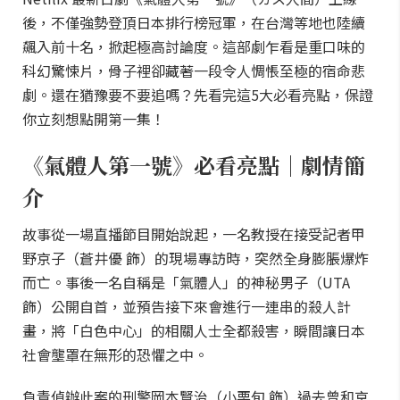
後，不僅強勢登頂日本排行榜冠軍，在台灣等地也陸續
飆入前十名，掀起極高討論度。這部劇乍看是重口味的
科幻驚悚片，骨子裡卻藏著一段令人惆悵至極的宿命悲
劇。還在猶豫要不要追嗎？先看完這5大必看亮點，保證
你立刻想點開第一集！
《氣體人第一號》必看亮點｜劇情簡
介
故事從一場直播節目開始說起，一名教授在接受記者甲
野京子（蒼井優 飾）的現場專訪時，突然全身膨脹爆炸
而亡。事後一名自稱是「氣體人」的神秘男子（UTA
飾）公開自首，並預告接下來會進行一連串的殺人計
畫，將「白色中心」的相關人士全都殺害，瞬間讓日本
社會壟罩在無形的恐懼之中。
負責偵辦此案的刑警岡本賢治（小栗旬 飾）過去曾和京