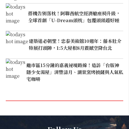
搭機告別落枕！阿聯酋航空經濟艙座椅升級，
全球首創「U-Dream頭枕」包覆頭頸超好睡
建築迷必朝聖！忠泰美術館10週年：藤本壯介
特展打頭陣，1:5大屋根8月震撼空降台北
離市區15分鐘的嘉義祕境路線！造訪「台版神
隱少女湯屋」清豐濤月、湖景窯烤披薩與人氣私
宅咖啡