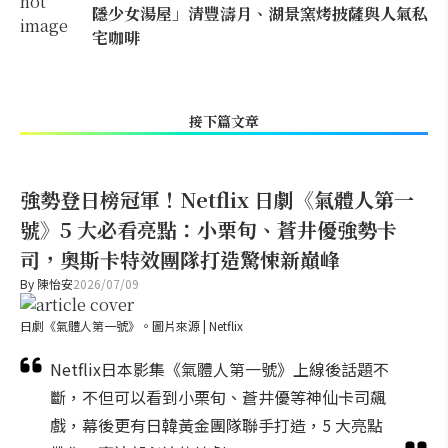
隱少女湯屋」清豐濤月、湖景窯烤披薩與人氣私
宅咖啡
接下篇文章
強勢登日榜冠軍！Netflix 日劇《氣體人第一
號》5 大必看亮點：小栗旬、蒼井優強勢卡
司，奧斯卡特效團隊打造驚悚新巔峰
By
陳怡安
2026/07/09
日劇《氣體人第一號》。圖片來源 | Netflix
Netflix日本影集《氣體人第一號》上線後話題不
斷，不但可以看到小栗旬、蒼井優等神仙卡司飆
戲，幕後更有日韓黃金團隊聯手打造，5 大亮點