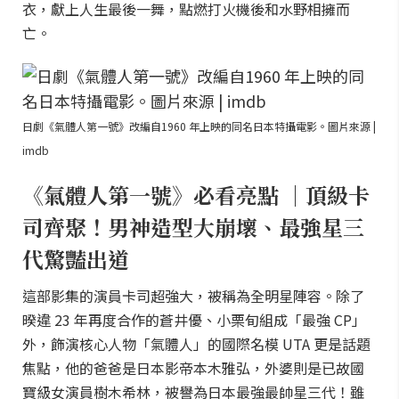
衣，獻上人生最後一舞，點燃打火機後和水野相擁而
亡。
日劇《氣體人第一號》改編自1960 年上映的同名日本特攝電影。圖片來源 |
imdb
《氣體人第一號》必看亮點 ｜頂級卡
司齊聚！男神造型大崩壞、最強星三
代驚豔出道
這部影集的演員卡司超強大，被稱為全明星陣容。除了
暌違 23 年再度合作的蒼井優、小栗旬組成「最強 CP」
外，飾演核心人物「氣體人」的國際名模 UTA 更是話題
焦點，他的爸爸是日本影帝本木雅弘，外婆則是已故國
寶級女演員樹木希林，被譽為日本最強最帥星三代！雖