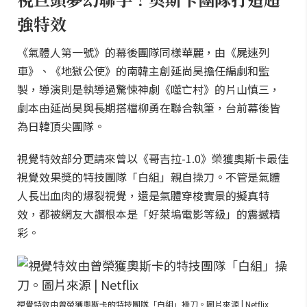
強特效
《氣體人第一號》的幕後團隊同樣華麗，由《屍速列
車》、《地獄公使》的南韓主創延尚昊擔任編劇和監
製，導演則是執導過驚悚神劇《噬亡村》的片山慎三，
劇本由延尚昊與長期搭檔柳勇在聯合執筆，台前幕後皆
為日韓頂尖團隊。
視覺特效部分更請來曾以《哥吉拉-1.0》榮獲奧斯卡最佳
視覺效果獎的特技團隊「白組」親自操刀。不管是氣體
人長出血肉的爆裂視覺，還是氣體穿梭實景的擬真特
效，都被網友大讚根本是「好萊塢電影等級」的震撼精
彩。
視覺特效由曾榮獲奧斯卡的特技團隊「白組」操刀。圖片來源 | Netflix