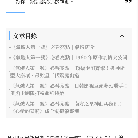
帶你一窺這部必追的神劇。
文章目錄
《氣體人第一號》必看亮點｜劇情簡介
《氣體人第一號》必看亮點｜1960 年原作劇情大公開
《氣體人第一號》必看亮點 ｜頂級卡司齊聚！男神造
型大崩壞、最強星三代驚豔出道
《氣體人第一號》必看亮點｜日韓影視巨頭夢幻聯手！
奧斯卡團隊打造超強特效
《氣體人第一號》必看亮點｜南方之星神曲再翻紅：
《心愛的艾莉》成全劇催淚靈魂
Netflix 最新日劇《氣體人第一號》（ガス人間）上線