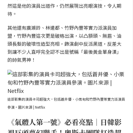
然這是他的演員出道作，仍然展現出亮眼演技，令人期
待。
其他還有廣瀨鈴、林遣都、竹野內豐等實力派演員加
盟，竹野內豐這次更是破格出演，以凸額頭、無眉、油
頭長髮的破壞性造型亮相，飾演劇中反派黑道，反差大
到讓不少人直呼完全認不出是號稱「最後黃金單身漢」
的帥氣男神！
這部影集的演員卡司超強大，包括蒼井優、小栗旬和竹野內豐等實力派演員
參演。圖片來源 | Netflix
《氣體人第一號》必看亮點｜日韓影
視巨頭夢幻聯手！奧斯卡團隊打造超