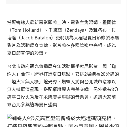
搭配蜘蛛人最新電影即將上映，電影主角湯姆．霍蘭德
（Tom Holland）、千黛亞（Zendaya）及雅各布．貝
塔隆（Jacob Batalon）更特別為大稻埕夏日節錄製專屬
影片為活動暖身宣傳，影片將在多種管道中亮相，成為
夏日節宣傳的彩蛋。
台北市政府觀光傳播局今年活動攜手索尼影業，與「蜘
蛛人」合作，跨界打造夏日焦點，安排2場總長20分鐘的
「煙火×無人機」燈光秀，蜘蛛人將與台北城市意象以
無人機展演呈現，搭配璀璨煙火完美交織，另外還有8分
鐘平日煙火秀及在永樂廣場舉辦的音樂會，邀請大家前
來台北參與這場夏日盛典。