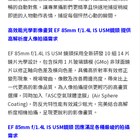
暢的自動對焦，讓專業攝影們更精準且快速地捕捉稍縱
即逝的人物動作表情，捕捉每個怦然心動的瞬間。
高效能光學影像畫質
EF 85mm f/1.4L IS USM
鏡頭
提供
高解析度人像拍攝需求
EF 85mm f/1.4L IS USM 鏡頭採用全新研發 10 組 14 片
鏡片光學設計，包含採用 1 片玻璃鑄模 (GMo) 非球面鏡
片以修正軸向色差及橫向色差，具備高折射率有效修正
變形現象、視場彎曲、像散及改善周邊亮度，帶來比上
一代更高的影像品質，為人像拍攝提供更輕巧的高畫質
選擇，同時加入「ASC空氣球體塗膜」(Air Sphere
Coating)，防反光特性能有效減少眩光，完美結合高解
析度相機拍攝，呈現更銳利的影像畫質。
EF 85mm f/1.4L IS USM
鏡頭
因應滿足各種嚴峻的拍攝
需求