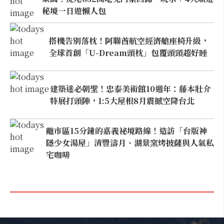
秘境一日遊懶人包
搭機告別落枕！阿聯酋航空經濟艙座椅升級，
全球首創「U-Dream頭枕」包覆頭頸超好睡
建築迷必朝聖！忠泰美術館10週年：藤本壯介
特展打頭陣，1:5大屋根8月震撼空降台北
離市區15分鐘的嘉義祕境路線！造訪「台版神
隱少女湯屋」清豐濤月、湖景窯烤披薩與人氣私
宅咖啡