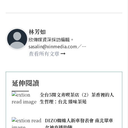
林芳如
欣傳媒資深採訪編輯。
sasalin@xinmedia.com／
happy21917@gmail.com
查看所有文章
延伸閱讀
全台5間文青喫茶店（2）茶香裡的人
生哲理：台北 臻味茶苑
DIZO蜘蛛人新車發表會 南北單車
女神直播助陣