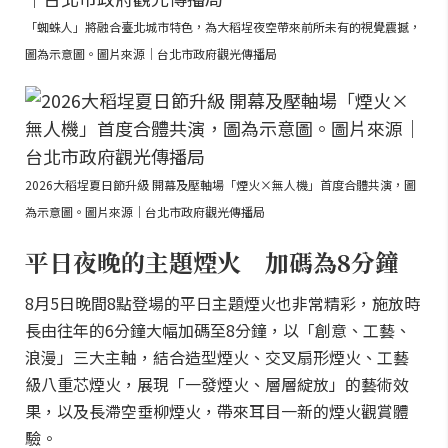
「蜘蛛人」將融合臺北城市特色，為大稻埕夜空帶來前所未有的視覺震撼，
圖為示意圖。圖片來源｜台北市政府觀光傳播局
2026大稻埕夏日節升級 開幕及壓軸場「煙火×無人機」首度合體共演，圖
為示意圖。圖片來源｜台北市政府觀光傳播局
平日夜晚的主題煙火 加碼為8分鐘
8月5日晚間8點登場的平日主題煙火也非常精彩，施放時
長由往年的6分鐘大幅加碼至8分鐘，以「創意、工藝、
浪漫」三大主軸，結合造型煙火、交叉扇形煙火、工藝
級八重芯煙火，展現「一發煙火、層層綻放」的藝術效
果，以及長滯空垂柳煙火，帶來耳目一新的煙火觀賞體
驗。