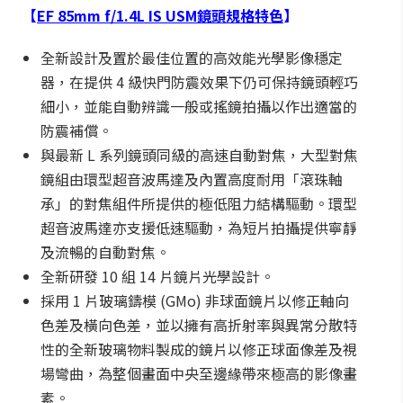
【
EF 85mm f/1.4L IS USM
鏡頭規格特色
】
全新設計及置於最佳位置的高效能光學影像穩定
器，在提供 4 級快門防震效果下仍可保持鏡頭輕巧
細小，並能自動辨識一般或搖鏡拍攝以作出適當的
防震補償。
與最新 L 系列鏡頭同級的高速自動對焦，大型對焦
鏡組由環型超音波馬達及內置高度耐用「滾珠軸
承」的對焦組件所提供的極低阻力結構驅動。環型
超音波馬達亦支援低速驅動，為短片拍攝提供寧靜
及流暢的自動對焦。
全新研發 10 組 14 片鏡片光學設計。
採用 1 片玻璃鑄模 (GMo) 非球面鏡片以修正軸向
色差及橫向色差，並以擁有高折射率與異常分散特
性的全新玻璃物料製成的鏡片以修正球面像差及視
場彎曲，為整個畫面中央至邊緣帶來極高的影像畫
素。