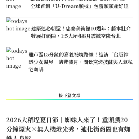
全球首創「U-Dream頭枕」包覆頭頸超好睡
建築迷必朝聖！忠泰美術館10週年：藤本壯介
特展打頭陣，1:5大屋根8月震撼空降台北
離市區15分鐘的嘉義祕境路線！造訪「台版神
隱少女湯屋」清豐濤月、湖景窯烤披薩與人氣私
宅咖啡
接下篇文章
2026大稻埕夏日節｜蜘蛛人來了！重頭戲20
分鐘煙火×無人機燈光秀，迪化街商圈也有蜘
蛛人身影