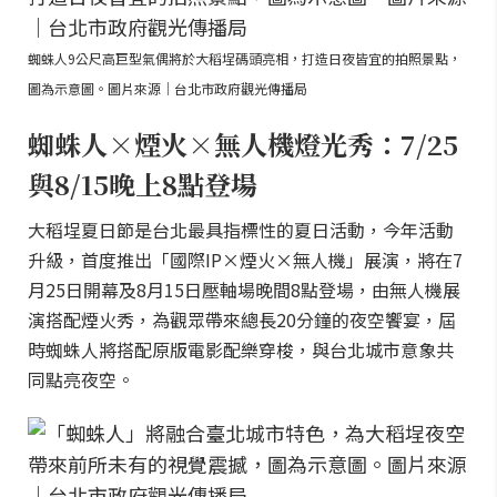
蜘蛛人9公尺高巨型氣偶將於大稻埕碼頭亮相，打造日夜皆宜的拍照景點，
圖為示意圖。圖片來源｜台北市政府觀光傳播局
蜘蛛人×煙火×無人機燈光秀：7/25
與8/15晚上8點登場
大稻埕夏日節是台北最具指標性的夏日活動，今年活動
升級，首度推出「國際IP×煙火×無人機」展演，將在7
月25日開幕及8月15日壓軸場晚間8點登場，由無人機展
演搭配煙火秀，為觀眾帶來總長20分鐘的夜空饗宴，屆
時蜘蛛人將搭配原版電影配樂穿梭，與台北城市意象共
同點亮夜空。