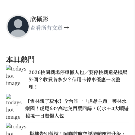
欣攝影
查看所有文章
本日熱門
2026桃園機場停車懶人包／要停桃機還是機場
外圍？收費各多少？信用卡停車優惠一次整
理！
【雲林親子玩水】全台唯一「虎爺主題」叢林水
樂園！虎尾632高地免門票回歸，玩水＋4大順遊
秘境一日遊懶人包
搭機告別落枕！阿聯酋航空經濟艙座椅升級，