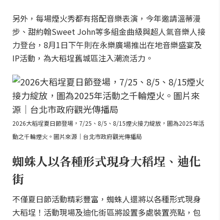
另外，每場煙火秀都有搭配音樂表演，今年邀請溫蒂漫
步、甜約翰Sweet John等多組金曲級與超人氣音樂人接
力登台，8月1日下午則在永樂廣場推出在地音樂盛宴及
IP活動，為大稻埕舊城區注入潮流活力。
2026大稻埕夏日節登場，7/25、8/5、8/15煙火接力綻放，圖為2025年活
動之千輪煙火。圖片來源｜台北市政府觀光傳播局
蜘蛛人以各種形式現身大稻埕、迪化
街
不僅夏日節活動精彩豐富，蜘蛛人還將以各種形式現身
大稻埕！活動現場及迪化街區將設置多處裝置亮點，包