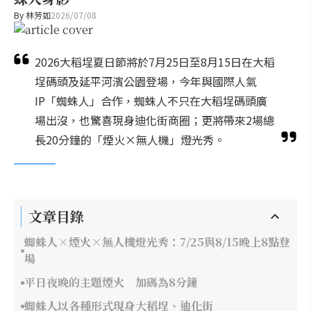
By
林芳如
2026/07/08
2026大稻埕夏日節將於7月25日至8月15日在大稻
埕碼頭及延平河濱公園登場，今年與國際人氣
IP「蜘蛛人」合作，蜘蛛人不只在大稻埕碼頭廣
場出沒，也驚喜現身迪化街商圈；更將帶來2場總
長20分鐘的「煙火×無人機」燈光秀。
文章目錄
蜘蛛人×煙火×無人機燈光秀：7/25與8/15晚上8點登
場
平日夜晚的主題煙火 加碼為8分鐘
蜘蛛人以各種形式現身大稻埕、迪化街