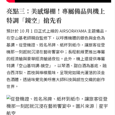
亮點三：美感爆棚！專屬備品與機上
特調「鏡空」搶先看
預計於 10 月 1 日正式上線的 AIRSORAYAMA 主題備品，
在空山基老師親自監修下，以呼應機體的銀色與金色為
基調。從登機證、姓名吊牌、紙杯到紙巾，讓旅客從登
機那一刻起就沉浸在藝術饗宴中；長程航線更推出專屬
的經濟艙與豪華經濟艙過夜包。此外，機上還提供專屬
特調「空山基特調-鏡空」，以琴酒、甜白酒為基底，融
合西洋梨、荔枝與檸檬風味，呈現宛如陽光灑落的淡金
色酒體，透過味覺完美呼應大師科技與感性交織的創作
世界。