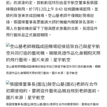
前」的浪漫約定，首航航班特別由星宇航空董事長張國
煒親自執飛，於7月12日上午 8:43 從桃園機場起飛，並
順利降落東京成田機場。空山基老師不僅親赴現場迎
接，張國煒董事長更邀請大師於機艙內親筆簽名落款，
兩人在藝術機前留下了極具歷史意義的合影，見證這件
飛行藝術品正式展翅翱翔。
空山基老師親臨成田機場迎接這架自己與星宇航空共同打造的藝術機，親眼
見證作品化身翱翔天際的飛行藝術。圖片來源｜星宇航空
張國煒董事長(圖左)與空山基(圖右)老師在合作初期便相約，要將這件藝術