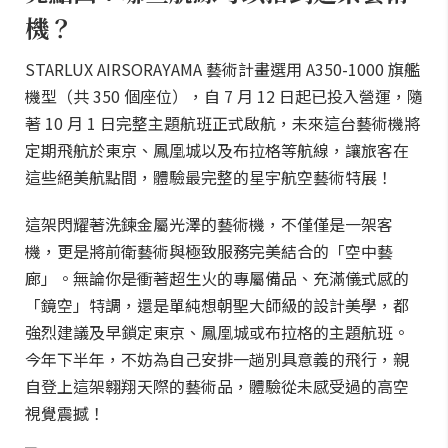
機？
STARLUX AIRSORAYAMA 藝術計畫選用 A350-1000 旗艦
機型（共 350 個座位），自 7 月 12 日起已投入營運，隨
著 10 月 1 日完整主題航班正式啟航，未來這台藝術機將
定期飛航於東京、鳳凰城以及布拉格等航線，讓旅客在
這些絕美航點間，體驗最完整的星宇航空藝術特展！
這架閃耀著洗鍊金屬光澤的藝術機，不僅僅是一架客
機，更是將前衛藝術與極致服務完美結合的「空中藝
廊」。無論你是衝著超生火的專屬備品、充滿儀式感的
「鏡空」特調，還是單純想朝聖大師級的設計美學，都
強烈建議及早鎖定東京、鳳凰城或布拉格的主題航班。
今年下半年，不妨為自己安排一趟別具意義的飛行，親
自登上這架翱翔天際的藝術品，體驗從未感受過的高空
視覺震撼！