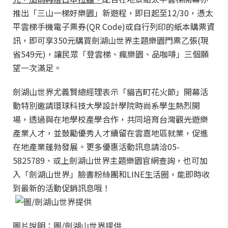
推出「三山一梯好樂園」新遊程，即日起至12/30，憑太
平雲梯手機電子票券(QR Code)或自行列印的紙本購票資
訊，即可享350元購買劍湖山世界主題樂園門票乙張(現
省549元)，讓民眾「登雲梯、瘋樂園、品咖啡」三個願
望一次滿足。
劍湖山世界尤義賢總經理表示「貓吉町花火節」開幕活
動特別邀請環球科技大學設計學院時尚系學生熱烈開
場，透過與在地學校產學合作，共同培育台灣觀光遊樂
產業人才，並鼓勵優秀人才續留在雲嘉地區就業，促進
在地產業蓬勃發展。更多優惠活動訊息請洽05-
5825789、或上劍湖山世界主題樂園官網查詢，也可加
入「劍湖山世界」臉書粉絲團和LINE生活圈，能即時收
到最新的活動促銷訊息哦！
圖片說明：圖/劍湖山世界提供