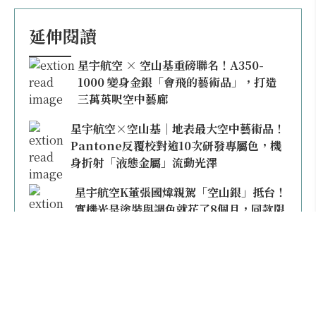
延伸閱讀
星宇航空 × 空山基重磅聯名！A350-
1000 變身金銀「會飛的藝術品」，打造
三萬英呎空中藝廊
星宇航空×空山基｜地表最大空中藝術品！
Pantone反覆校對逾10次研發專屬色，機
身折射「液態金屬」流動光澤
星宇航空K董張國煒親駕「空山銀」抵台！
實機光是塗裝與調色就花了8個月，同款限
量模型上架即秒殺