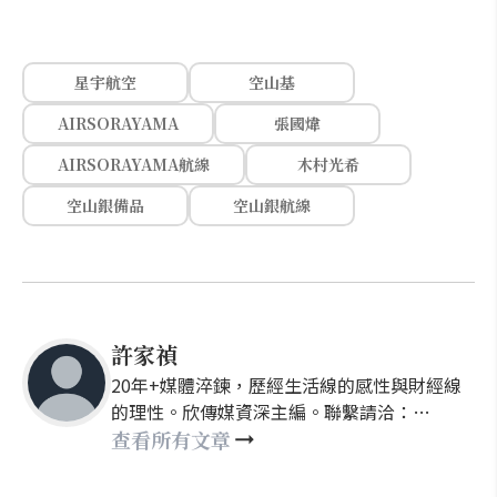
星宇航空
空山基
AIRSORAYAMA
張國煒
AIRSORAYAMA航線
木村光希
空山銀備品
空山銀航線
許家禎
20年+媒體淬鍊，歷經生活線的感性與財經線
的理性。欣傳媒資深主編。聯繫請洽：
nellyhsu@xinmedia.com
查看所有文章