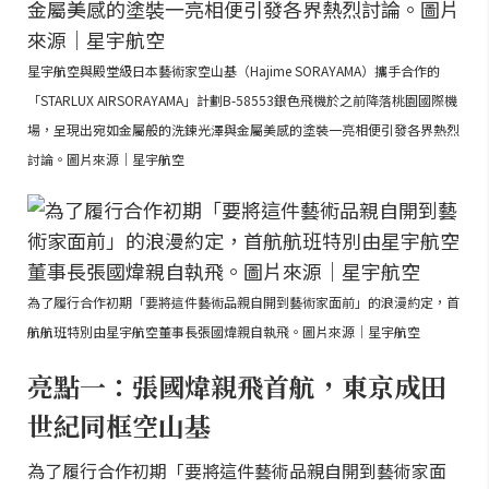
星宇航空與殿堂級日本藝術家空山基（Hajime SORAYAMA）攜手合作的
「STARLUX AIRSORAYAMA」計劃B-58553銀色飛機於之前降落桃園國際機
場，呈現出宛如金屬般的洗鍊光澤與金屬美感的塗裝一亮相便引發各界熱烈
討論。圖片來源｜星宇航空
為了履行合作初期「要將這件藝術品親自開到藝術家面前」的浪漫約定，首
航航班特別由星宇航空董事長張國煒親自執飛。圖片來源｜星宇航空
亮點一：張國煒親飛首航，東京成田
世紀同框空山基
為了履行合作初期「要將這件藝術品親自開到藝術家面