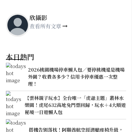
欣攝影
查看所有文章
本日熱門
2026桃園機場停車懶人包／要停桃機還是機場
外圍？收費各多少？信用卡停車優惠一次整
理！
【雲林親子玩水】全台唯一「虎爺主題」叢林水
樂園！虎尾632高地免門票回歸，玩水＋4大順遊
秘境一日遊懶人包
搭機告別落枕！阿聯酋航空經濟艙座椅升級，