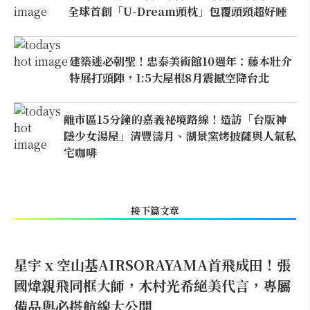
全球首創「U-Dream頭枕」包覆頭頸超好睡
建築迷必朝聖！忠泰美術館10週年：藤本壯介
特展打頭陣，1:5大屋根8月震撼空降台北
離市區15分鐘的嘉義祕境路線！造訪「台版神
隱少女湯屋」清豐濤月、湖景窯烤披薩與人氣私
宅咖啡
接下篇文章
星宇 x 空山基AIRSORAYAMA首飛成田！張
國煒親飛同框大師，木村光希絕美代言，專屬
備品與必搭航線大公開