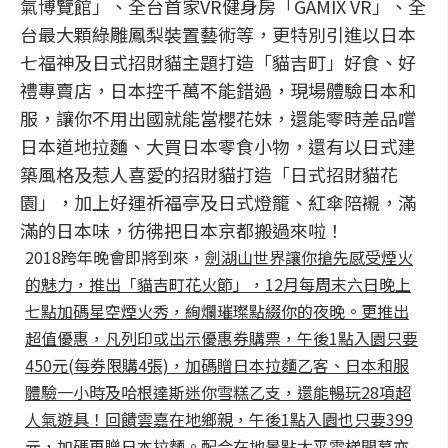
氣博覽館」、全台首家VR健身房「GAMIX VR」、全
台最大顆綠雕鳳梨裝置藝術等，更特別引進以日本
七福神及日式招財貓主題打造「貓吉町」好食、好
禮專賣店，日本控千萬不能錯過，現場體驗日本和
服，讓你不用出國就能當櫻花妹，還能零時差品嚐
日本道地拉麵、大買日本零食小物，還有以日式建
築風格及惹人喜愛的招財貓打造「日式招財貓花
園」，加上好運祈福亭及日式燈籠、紅傘陪襯，滿
滿的日本味，彷彿把日本京都搬過來啦！
2018跨年晚會即將到來，
劍湖山世界讓你搶先感受煙火
的魅力，推出「貓吉町花火節」，12月每周末六日晚上
七點加碼星空煙火秀，絢爛璀璨點綴你的夜晚。更推出
超值優惠，凡列印或出示優惠券購票，午後1點入園只要
450元(每券限購4張)，加碼贈日本拉麵乙客、日本和服
體驗一小時及哈根達斯迷你雪糕乙支，還能暢玩28項超
人氣遊具！回饋雲嘉在地鄉親，午後1點入園也只要399
元，加碼再贈日本拉麵。
配合在地景點太平雲梯開幕亦