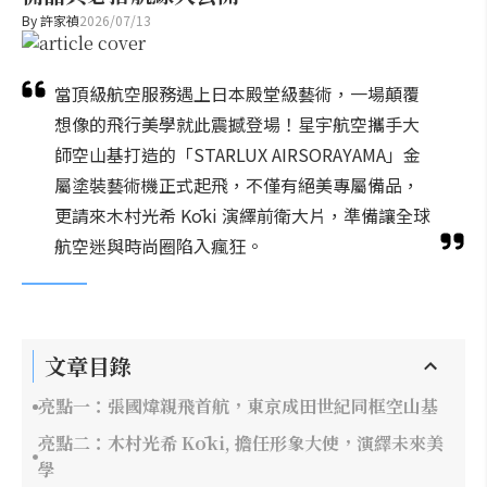
By
許家禎
2026/07/13
當頂級航空服務遇上日本殿堂級藝術，一場顛覆
想像的飛行美學就此震撼登場！星宇航空攜手大
師空山基打造的「STARLUX AIRSORAYAMA」金
屬塗裝藝術機正式起飛，不僅有絕美專屬備品，
更請來木村光希 Kōki 演繹前衛大片，準備讓全球
航空迷與時尚圈陷入瘋狂。
文章目錄
亮點一：張國煒親飛首航，東京成田世紀同框空山基
亮點二：木村光希 Kōki, 擔任形象大使，演繹未來美
學