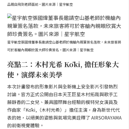
品親自飛到老師面前。圖片來源｜星宇航空
星宇航空張國煒董事長邀請空山基老師於機艙內親筆簽名落款，未來旅客將
可於客艙內親眼欣賞大師珍貴簽名。圖片來源｜星宇航空
亮點二：木村光希 Kōki, 擔任形象大
使，演繹未來美學
本次計畫發布的形象影片與全新機上安全影片引發熱烈
討論。官方正式公開由日本天王巨星木村拓哉與歌手工
藤靜香的二女兒、兼具國際舞台經驗的模特兒女演員及
作曲家「Kōki,（木村光希）」擔任主演，身為新世代代
表的她，以絕美的姿態與氣場完美詮釋了 AIRSORAYAMA
的前衛視覺體驗。