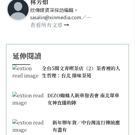
林芳如
欣傳媒資深採訪編輯。
sasalin@xinmedia.com／
happy21917@gmail.com
查看所有文章
延伸閱讀
全台5間文青喫茶店（2）茶香裡的人
生哲理：台北 臻味茶苑
DIZO蜘蛛人新車發表會 南北單車
女神直播助陣
新年辦年貨／中台灣流行傳統應
有盡有