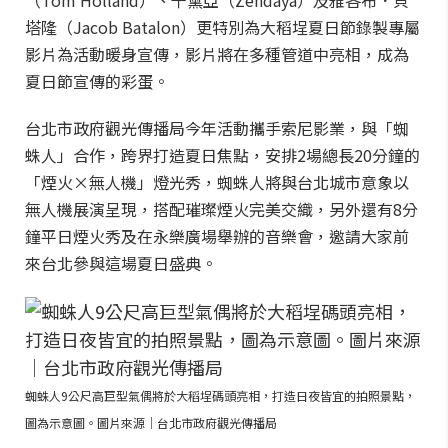
（Tom Holland）、千黛亞（Zendaya）及雅各布．貝
塔隆（Jacob Batalon）更特別為大稻埕夏日節錄製專屬
影片為活動暖身宣傳，影片將在多種管道中亮相，成為
夏日節宣傳的彩蛋。
台北市政府觀光傳播局今年活動攜手索尼影業，與「蜘
蛛人」合作，跨界打造夏日焦點，安排2場總長20分鐘的
「煙火×無人機」燈光秀，蜘蛛人將與台北城市意象以
無人機展演呈現，搭配璀璨煙火完美交織，另外還有8分
鐘平日煙火秀及在永樂廣場舉辦的音樂會，邀請大家前
來台北參與這場夏日盛典。
蜘蛛人9公尺高巨型氣偶將於大稻埕碼頭亮相，打造日夜皆宜的拍照景點，
圖為示意圖。圖片來源｜台北市政府觀光傳播局