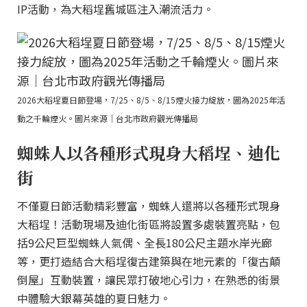
IP活動，為大稻埕舊城區注入潮流活力。
2026大稻埕夏日節登場，7/25、8/5、8/15煙火接力綻放，圖為2025年活
動之千輪煙火。圖片來源｜台北市政府觀光傳播局
蜘蛛人以各種形式現身大稻埕、迪化
街
不僅夏日節活動精彩豐富，蜘蛛人還將以各種形式現身
大稻埕！活動現場及迪化街區將設置多處裝置亮點，包
括9公尺巨型蜘蛛人氣偶、全長180公尺主題水岸光廊
等，更打造結合大稻埕復古建築與在地元素的「復古顛
倒屋」互動裝置，讓民眾打破地心引力，在熟悉的街景
中體驗大銀幕英雄的夏日魅力。