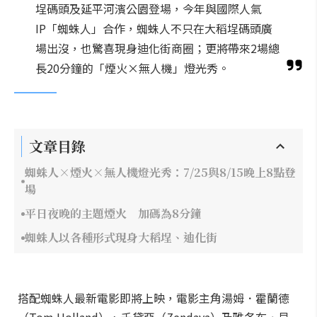
埕碼頭及延平河濱公園登場，今年與國際人氣
IP「蜘蛛人」合作，蜘蛛人不只在大稻埕碼頭廣
場出沒，也驚喜現身迪化街商圈；更將帶來2場總
長20分鐘的「煙火×無人機」燈光秀。
文章目錄
蜘蛛人×煙火×無人機燈光秀：7/25與8/15晚上8點登
場
平日夜晚的主題煙火 加碼為8分鐘
蜘蛛人以各種形式現身大稻埕、迪化街
搭配蜘蛛人最新電影即將上映，電影主角湯姆．霍蘭德