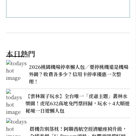
本日熱門
2026桃園機場停車懶人包／要停桃機還是機場
外圍？收費各多少？信用卡停車優惠一次整
理！
【雲林親子玩水】全台唯一「虎爺主題」叢林水
樂園！虎尾632高地免門票回歸，玩水＋4大順遊
秘境一日遊懶人包
搭機告別落枕！阿聯酋航空經濟艙座椅升級，