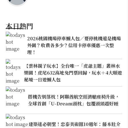
本日熱門
2026桃園機場停車懶人包／要停桃機還是機場
外圍？收費各多少？信用卡停車優惠一次整
理！
【雲林親子玩水】全台唯一「虎爺主題」叢林水
樂園！虎尾632高地免門票回歸，玩水＋4大順遊
秘境一日遊懶人包
搭機告別落枕！阿聯酋航空經濟艙座椅升級，
全球首創「U-Dream頭枕」包覆頭頸超好睡
建築迷必朝聖！忠泰美術館10週年：藤本壯介