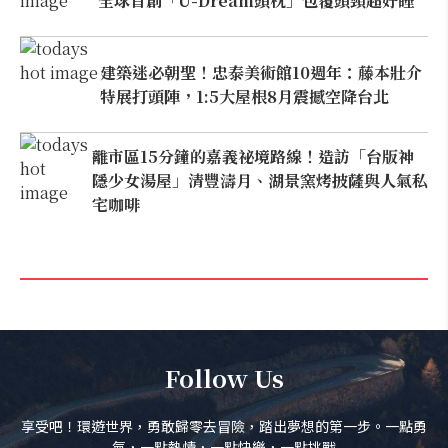
全球首創「U-Dream頭枕」包覆頭頸超好睡
建築迷必朝聖！忠泰美術館10週年：藤本壯介
特展打頭陣，1:5大屋根8月震撼空降台北
離市區15分鐘的嘉義祕境路線！造訪「台版神
隱少女湯屋」清豐濤月、湖景窯烤披薩與人氣私
宅咖啡
Follow Us
享受吧！環遊世界，勇敢歸零去冒險，踏出夢想的第一步。一點勇
氣，一點熱情，一點快樂，一點挑戰