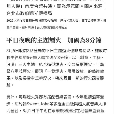
2026大稻埕夏日節升級 開幕及壓軸場「煙火×無人機」首度合體共演，圖
為示意圖。圖片來源｜台北市政府觀光傳播局
平日夜晚的主題煙火 加碼為8分鐘
8月5日晚間8點登場的平日主題煙火也非常精彩，施放時
長由往年的6分鐘大幅加碼至8分鐘，以「創意、工藝、
浪漫」三大主軸，結合造型煙火、交叉扇形煙火、工藝
級八重芯煙火，展現「一發煙火、層層綻放」的藝術效
果，以及長滯空垂柳煙火，帶來耳目一新的煙火觀賞體
驗。
另外，每場煙火秀都有搭配音樂表演，今年邀請溫蒂漫
步、甜約翰Sweet John等多組金曲級與超人氣音樂人接
力登台，8月1日下午則在永樂廣場推出在地音樂盛宴及