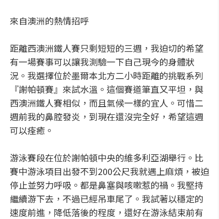
來自澳洲的熱情招呼
距離西澳洲鐵人賽只剩短短的三週，我迫切的希望
有一場賽事可以讓我測驗一下自己現今的身體狀
況。我選擇位於墨爾本北方二小時距離的挑戰系列
『謝帕頓賽』來試水溫。這個賽道筆直又平坦，與
西澳洲鐵人賽相似，而且氣候一樣的宜人。可惜二
週前我的鼻腔發炎，到現在還沒完全好，希望這週
可以痊癒。
游泳賽段在位於謝帕頓中央的維多利亞湖舉行。比
賽中游泳項目出發不到200公尺我就遇上麻煩，被迫
停止並努力呼吸。都是鼻塞與咳嗽惹的禍。我堅持
繼續游下去，不過已經吊車尾了。我試著以穩定的
速度前進，降低落後的程度，還好在游泳結束前有