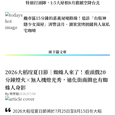
特展打頭陣，1:5大屋根8月震撼空降台北
離市區15分鐘的嘉義祕境路線！造訪「台版神
隱少女湯屋」清豐濤月、湖景窯烤披薩與人氣私
宅咖啡
接下篇文章
2026大稻埕夏日節｜蜘蛛人來了！重頭戲20
分鐘煙火×無人機燈光秀，迪化街商圈也有蜘
蛛人身影
By
林芳如
2026/07/08
2026大稻埕夏日節將於7月25日至8月15日在大稻