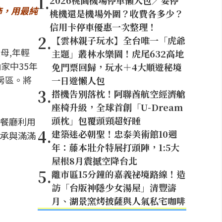
1
.
2026桃園機場停車懶人包／要停
飾，用最純
桃機還是機場外圍？收費各多少？
信用卡停車優惠一次整理！
2
.
【雲林親子玩水】全台唯一「虎爺
母,年輕
主題」叢林水樂園！虎尾632高地
家中35年
免門票回歸，玩水＋4大順遊秘境
房區。將
一日遊懶人包
3
.
搭機告別落枕！阿聯酋航空經濟艙
座椅升級，全球首創「U-Dream
頭枕」包覆頭頸超好睡
餐廳利用
4
.
建築迷必朝聖！忠泰美術館10週
承與滿滿
年：藤本壯介特展打頭陣，1:5大
屋根8月震撼空降台北
5
.
離市區15分鐘的嘉義祕境路線！造
訪「台版神隱少女湯屋」清豐濤
月、湖景窯烤披薩與人氣私宅咖啡