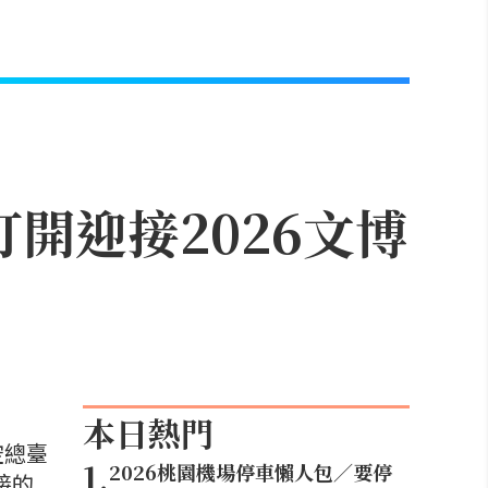
開迎接2026文博
本日熱門
空總臺
1
.
2026桃園機場停車懶人包／要停
接的