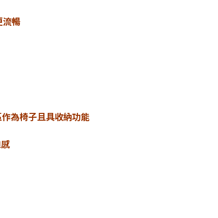
更流暢
區作為椅子且具收納功能
迫感