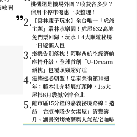
桃機還是機場外圍？收費各多少？
態敞開
信用卡停車優惠一次整理！
2
.
【雲林親子玩水】全台唯一「虎爺
主題」叢林水樂園！虎尾632高地
免門票回歸，玩水＋4大順遊秘境
一日遊懶人包
3
.
搭機告別落枕！阿聯酋航空經濟艙
座椅升級，全球首創「U-Dream
頭枕」包覆頭頸超好睡
4
.
建築迷必朝聖！忠泰美術館10週
年：藤本壯介特展打頭陣，1:5大
屋根8月震撼空降台北
5
.
離市區15分鐘的嘉義祕境路線！造
訪「台版神隱少女湯屋」清豐濤
月、湖景窯烤披薩與人氣私宅咖啡