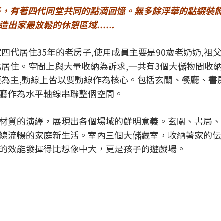
子，有著四代同堂共同的點滴回憶。無多餘浮華的點綴裝
家最放鬆的休憩區域......
四代居住35年的老房子,使用成員主要是90歲老奶奶,祖父
居住。空間上與大量收納為訴求,一共有3個大儲物間收納
便為主,動線上皆以雙動線作為核心。包括玄關、餐廳、書
廳作為水平軸線串聯整個空間。
材質的演繹，展現出各個場域的鮮明意義。玄關、書局、
線流暢的家庭新生活。室內三個大儲藏室，收納著家的伝
的效能發揮得比想像中大，更是孩子的遊戲場。