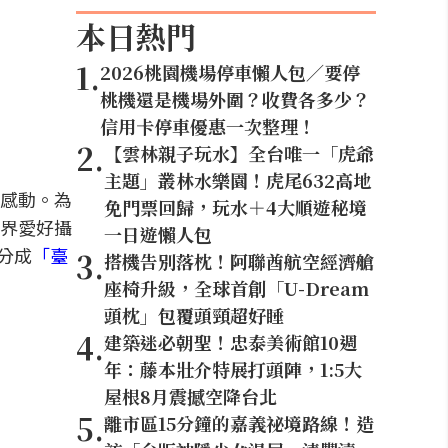
本日熱門
1
.
2026桃園機場停車懶人包／要停
桃機還是機場外圍？收費各多少？
信用卡停車優惠一次整理！
2
.
【雲林親子玩水】全台唯一「虎爺
主題」叢林水樂園！虎尾632高地
感動。為
免門票回歸，玩水＋4大順遊秘境
界愛好攝
一日遊懶人包
分成
「臺
3
.
搭機告別落枕！阿聯酋航空經濟艙
座椅升級，全球首創「U-Dream
頭枕」包覆頭頸超好睡
4
.
建築迷必朝聖！忠泰美術館10週
年：藤本壯介特展打頭陣，1:5大
屋根8月震撼空降台北
5
.
離市區15分鐘的嘉義祕境路線！造