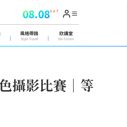
08.08
S A T
點
風格帶路
欣講堂
Style Travel
Xin Forum
集特色攝影比賽｜等