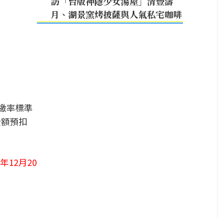
訪「台版神隱少女湯屋」清豐濤
月、湖景窯烤披薩與人氣私宅咖啡
繳率標準
全額預扣
6年12月20