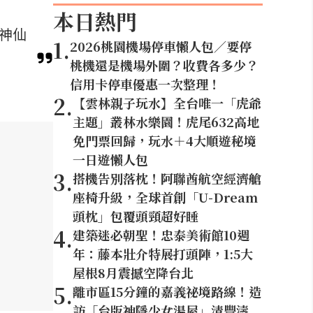
本日熱門
等神仙
1
.
2026桃園機場停車懶人包／要停
桃機還是機場外圍？收費各多少？
信用卡停車優惠一次整理！
2
.
【雲林親子玩水】全台唯一「虎爺
主題」叢林水樂園！虎尾632高地
免門票回歸，玩水＋4大順遊秘境
一日遊懶人包
3
.
搭機告別落枕！阿聯酋航空經濟艙
座椅升級，全球首創「U-Dream
頭枕」包覆頭頸超好睡
4
.
建築迷必朝聖！忠泰美術館10週
年：藤本壯介特展打頭陣，1:5大
屋根8月震撼空降台北
5
.
離市區15分鐘的嘉義祕境路線！造
訪「台版神隱少女湯屋」清豐濤