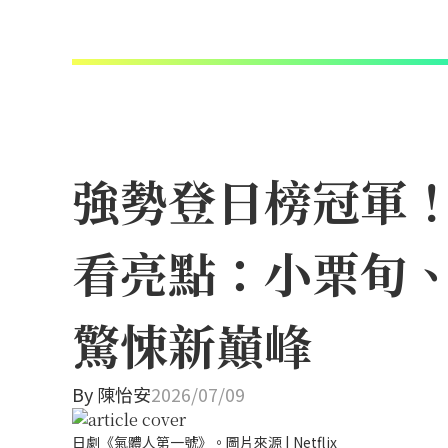
強勢登日榜冠軍！N
看亮點：小栗旬
驚悚新巔峰
By
陳怡安
2026/07/09
日劇《氣體人第一號》。圖片來源 | Netflix