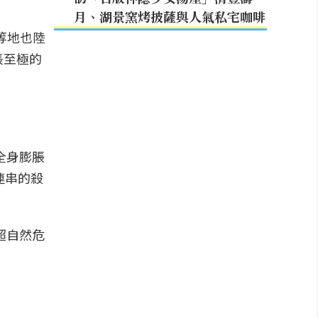
月、湖景窯烤披薩與人氣私宅咖啡
等地也陸
悵至極的
全身膨脹
連串的殺
超自然危