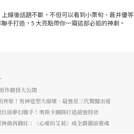
一號》上線後話題不斷，不但可以看到小栗旬、蒼井優
聯手打造，5 大亮點帶你一窺這部必追的神劇。
介
年原作劇情大公開
司齊聚！男神造型大崩壞、最強星三代驚豔出道
視巨頭夢幻聯手！奧斯卡團隊打造超強特效
星神曲再翻紅：《心愛的艾莉》成全劇催淚靈魂