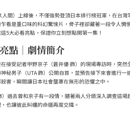
》（ガス人間）上線後，不僅強勢登頂日本排行榜冠軍，在台灣
劇乍看是重口味的科幻驚悚片，骨子裡卻藏著一段令人惆
這5大必看亮點，保證你立刻想點開第一集！
亮點｜劇情簡介
在接受記者甲野京子（蒼井優 飾）的現場專訪時，突然
神秘男子（UTA 飾）公開自首，並預告接下來會進行一
都殺害，瞬間讓日本社會壟罩在無形的恐懼之中。
飾）過去曾和京子有一段情，隨著兩人分頭深入調查這場
現，也讓彼此糾纏的命運再度交織。