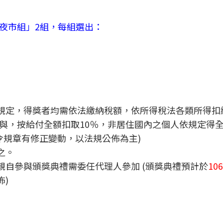
夜市組」2組，每組選出：
準規定，得獎者均需依法繳納稅額，依所得稅法各類所得扣
與，按給付全額扣取10％，非居住國內之個人依規定得
令規章有修正變動，以法規公佈為主)
之。
親自參與頒獎典禮需委任代理人參加 (頒獎典禮預計於
10
)