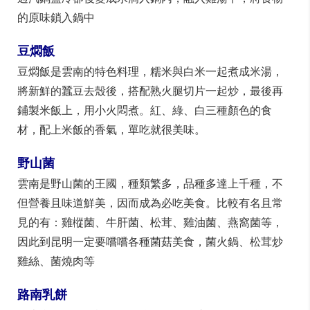
汽鍋雞是雲南的名菜之一，在汽鍋下放一個盛滿水的湯
鍋，然後將雞肉放入氣鍋中蒸煮約兩三小時，利用蒸汽
將雞肉蒸熟，完整保留了雞肉的鮮美。而這道料理最重
要的工具－汽鍋也特別講究，當地採用的土陶汽鍋，外
型扁圓，正中有一根空心管，蒸汽沿此管進入鍋中，經
過汽鍋蓋冷卻後變成水滴入鍋內，融入雞湯中，將食物
的原味鎖入鍋中
豆燜飯
豆燜飯是雲南的特色料理，糯米與白米一起煮成米湯，
將新鮮的蠶豆去殼後，搭配熟火腿切片一起炒，最後再
鋪製米飯上，用小火悶煮。紅、綠、白三種顏色的食
材，配上米飯的香氣，單吃就很美味。
野山菌