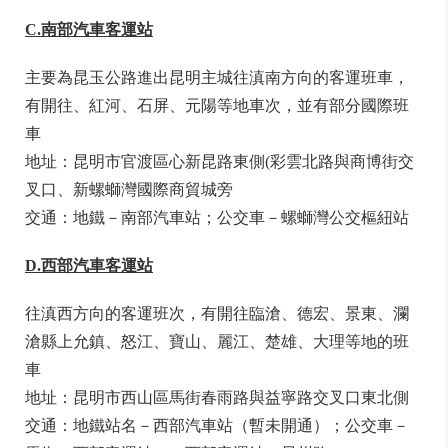
C.南部汽車客運站
主要為昆玉公路進出昆明主城往滇南方向的客運班車，
有開往、紅河、石屏、元陽等地車次，並有部分國際班
車
地址：昆明市官渡區心新昆路東側(彩雲北路與商博街交
叉口、新螺螄灣國際商貿城旁
交通：地鐵－南部汽車站；公交車－螺螄灣公交樞紐站
D.西部汽車客運站
往滇西方向的客運班次，有開往臨滄、德宏、景東、瀾
滄縣上允鎮、怒江、寶山、麗江、楚雄、大理等地的班
車
地址：昆明市西山區馬街春雨路與益寧路交叉口東北側
交通：地鐵站名－西部汽車站（暫未開通）；公交車－