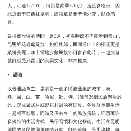
大，可達12-20℃，特別是雨季5-10月，溫度會略低，因
此這個季節前往昆明，建議還是要準備外套，以免感
冒。
最推薦旅遊的時間，是3月，初春時節不但能看到雪山，
昆明鮮花處處綻放，桃紅柳綠，而圓通山上的櫻花更是
繽紛美麗，加上當地少數民族節日多在此時，一趟旅遊
就能感受到昆明的美與文化，非常推薦。
語言
以普通話為主。昆明是一個多民族匯集的城市，漢、
彝、回、白、苗、哈尼、壯、傣、?僳等26個民族聚居於
此，形成聚居村或混居村街的有民族。各族群長期生活
一起相互影響，同時又保有各自的民族傳統，延續著許
多獨特的生活方式、民俗習慣和文化藝術。生活在昆明
地區的各民族同胞熱情好客，能歌善舞，民風淳樸，無