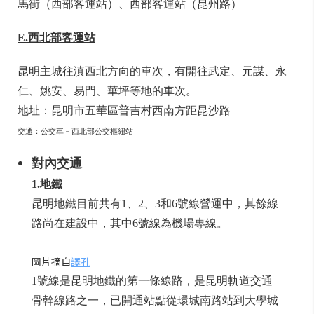
馬街（西部客運站）、西部客運站（昆州路）
E.西北部客運站
昆明主城往滇西北方向的車次，有開往武定、元謀、永
仁、姚安、易門、華坪等地的車次。
地址：昆明市五華區普吉村西南方距昆沙路
交通：公交車－西北部公交樞紐站
對內交通
1.地鐵
昆明地鐵目前共有1、2、3和6號線營運中，其餘線
路尚在建設中，其中6號線為機場專線。
圖片摘自
譯孔
1號線是昆明地鐵的第一條線路，是昆明軌道交通
骨幹線路之一，已開通站點從環城南路站到大學城