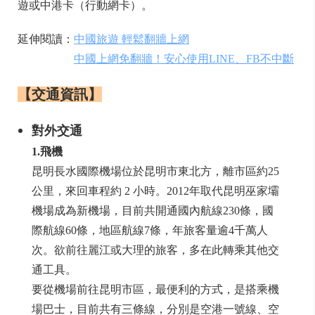
遊或中港卡（行動網卡）。
延伸閱讀：
中國旅遊 輕鬆翻牆上網
中國上網免翻牆！安心使用LINE、FB不中斷
【交通資訊】
對外交通
1.飛機
昆明長水國際機場位於昆明市東北方，離市區約25
公里，來回車程約 2 小時。2012年取代昆明巫家壩
機場成為新機場，目前共開通國內航線230條，國
際航線60條，地區航線7條，年旅客量逾4千萬人
次。欲前往麗江或大理的旅客，多在此轉乘其他交
通工具。
要從機場前往昆明市區，最便利的方式，是搭乘機
場巴士，目前共有三條線，分別是空港一號線、空