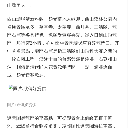
山睡美人」。
西山環境清新雅致，頗受當地人歡迎，西山森林公園內
名勝景緻眾多，華亭寺、太華寺、聶耳墓、三清閣、龍
門石窟等各具特色，也頗受遊客喜愛。從入口到山頂龍
門，步行需2小時，亦可乘坐景區環保車直達龍門口。其
中著名景點，龍門石窟是指三清閣到山頂達天閣之間的
一段石雕工程，沿途千百的台階旁滿是浮雕、石刻和山
洞，相傳是清代匠人花費72年時間，一點一滴雕琢而
成，頗受遊客歡迎。
圖片/欣傳媒提供
達天閣是龍門的至高點，可從觀景台上俯瞰五百里滇
池；繼續前行會到凌虛閣，凌虛閣比達天閣海拔更高，