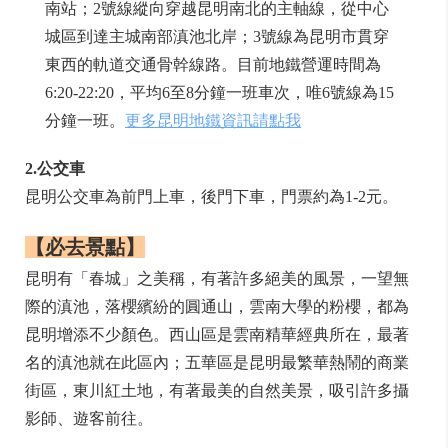
南站；2號線縱向穿越昆明南北的主軸線，從中心
城區到達主城南部滇池北岸；3號線為昆明市貫穿
東西的軌道交通骨幹線路。目前地鐵營運時間為
6:20-22:20，平均6至8分鐘一班車次，唯6號線為15
分鐘一班。
更多昆明地鐵資訊請點我
2.公交車
昆明公交車為前門上車，後門下車，門票約為1-2元。
【必去景點】
昆明有「春城」之美稱，有著許多絕美的風景，一望無
際的滇池，落櫻繽紛的圓通山，雲南大學的粉櫻，都為
昆明增添不少顏色。西山區是雲南精華經典所在，最著
名的滇池就在此區內；五華區是昆明最繁華熱鬧的商業
街區，東川紅土地，有著最美的自然美景，吸引許多攝
影師、遊客前往。