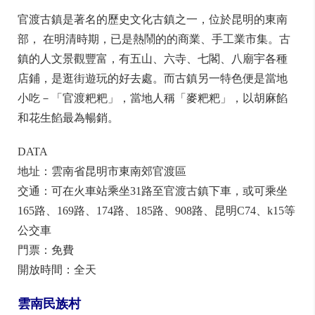
官渡古鎮
圖片/欣傳媒提供
官渡古鎮是著名的歷史文化古鎮之一，位於昆明的東南
部， 在明清時期，已是熱鬧的的商業、手工業市集。古
鎮的人文景觀豐富，有五山、六寺、七閣、八廟宇各種
店鋪，是逛街遊玩的好去處。而古鎮另一特色便是當地
小吃－「官渡粑粑」，當地人稱「麥粑粑」，以胡麻餡
和花生餡最為暢銷。
DATA
地址：雲南省昆明市東南郊官渡區
交通：可在火車站乘坐31路至官渡古鎮下車，或可乘坐
165路、169路、174路、185路、908路、昆明C74、k15等
公交車