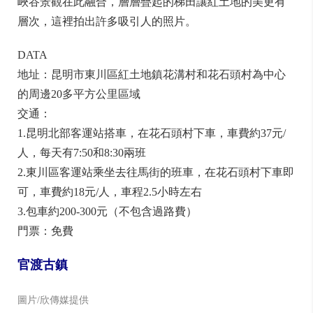
紅土地的鮮豔。北部的打馬坎，是最適合拍攝日出的地
方；東北部月亮田距離花石頭村約20公里，梯田景觀和
峽谷景觀在此融合，層層疊起的梯田讓紅土地的美更有
層次，這裡拍出許多吸引人的照片。
DATA
地址：昆明市東川區紅土地鎮花溝村和花石頭村為中心
的周邊20多平方公里區域
交通：
1.昆明北部客運站搭車，在花石頭村下車，車費約37元/
人，每天有7:50和8:30兩班
2.東川區客運站乘坐去往馬街的班車，在花石頭村下車即
可，車費約18元/人，車程2.5小時左右
3.包車約200-300元（不包含過路費）
門票：免費