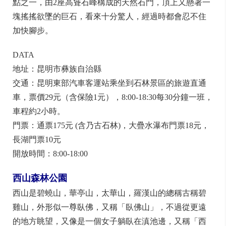
點之一，由2座高聳石峰構成的天然石門，頂上又懸著一
塊搖搖欲墜的巨石，看來十分驚人，經過時都會忍不住
加快腳步。
DATA
地址：昆明市彝族自治縣
交通：昆明東部汽車客運站乘坐到石林景區的旅遊直通
車，票價29元（含保險1元），8:00-18:30每30分鐘一班，
車程約2小時。
門票：通票175元 (含乃古石林)，大疊水瀑布門票18元，
長湖門票10元
開放時間：8:00-18:00
西山森林公園
西山是碧蟯山，華亭山，太華山，羅漢山的總稱古稱碧
雞山，外形似一尊臥佛，又稱「臥佛山」，不過從更遠
的地方眺望，又像是一個女子躺臥在滇池邊，又稱「西