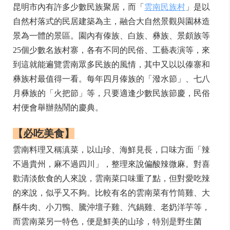
門票：免費
開放時間：全天
雲南民族村
昆明市內有許多少數民族聚居，而「
雲南民族村
」是以
自然村落式的民居建築為主，融合大自然景觀與園林造
景為一體的景區。園內有傣族、白族、彝族、景頗族等
25個少數名族村寨，各有不同的民俗、工藝表演等，來
到這就能遍覽雲南眾多民族的風情，其中又以以傣寨和
彝族村最值得一看。每年四月傣族的「潑水節」、七八
月彝族的「火把節」等，只要適逢少數民族節慶，民俗
村便會舉辦熱鬧的慶典。
【必吃美食】
雲南料理又稱滇菜，以山珍、海鮮見長，口味方面「辣
不過貴州，麻不過四川」，整理來說偏酸辣微麻。對喜