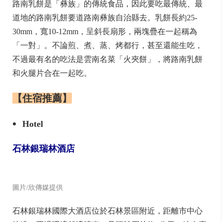
雲南是野山菌的王國，種類繁多，品種多達上千種，不
但營養且味道鮮美，因而成為必吃美食。比較有名且常
見的有：雞樅菌、牛肝菌、松茸、雞油菌、燕窩菌等，
因此到昆明一定要嚐嚐各種菌菇美食，菌火鍋、松茸炒
雞絲、菌燒肉等
路南乳餅
路南乳餅是「彝族」的傳統食品，因此要吃最傳統、最
道地的路南乳餅要道路南彝族自治縣去。乳餅長約25-
30mm，寬10-12mm，呈斜長扇形，兩塊疊在一起稱為
「一對」。不論煎、煮、蒸、烤都行，甚至還能生吃，
不過最有名的吃法是雲南名菜「火夾餅」，將路南乳餅
和火腿片合在一起吃。
【住宿推薦】
Hotel