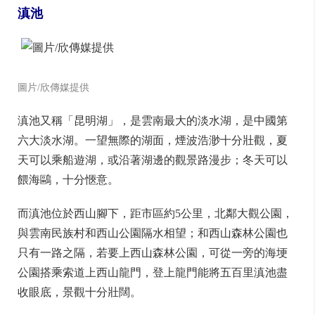
滇池
圖片/欣傳媒提供
滇池又稱「昆明湖」，是雲南最大的淡水湖，是中國第
六大淡水湖。一望無際的湖面，煙波浩渺十分壯觀，夏
天可以乘船遊湖，或沿著湖邊的觀景路漫步；冬天可以
餵海鷗，十分愜意。
而滇池位於西山腳下，距市區約5公里，北鄰大觀公園，
與雲南民族村和西山公園隔水相望；和西山森林公園也
只有一路之隔，若要上西山森林公園，可從一旁的海埂
公園搭乘索道上西山龍門，登上龍門能將五百里滇池盡
收眼底，景觀十分壯闊。