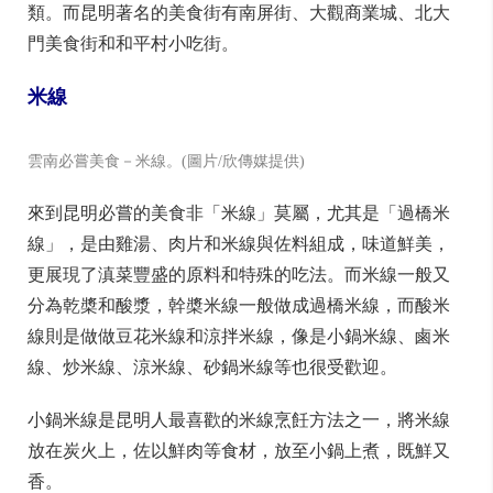
歡清淡飲食的人來說，雲南菜口味重了點，但對愛吃辣
的來說，似乎又不夠。比較有名的雲南菜有竹筒雞、大
酥牛肉、小刀鴨、騰沖壇子雞、汽鍋雞、老奶洋芋等，
而雲南菜另一特色，便是鮮美的山珍，特別是野生菌
類。而昆明著名的美食街有南屏街、大觀商業城、北大
門美食街和和平村小吃街。
米線
雲南必嘗美食－米線。(圖片/欣傳媒提供)
來到昆明必嘗的美食非「米線」莫屬，尤其是「過橋米
線」，是由雞湯、肉片和米線與佐料組成，味道鮮美，
更展現了滇菜豐盛的原料和特殊的吃法。而米線一般又
分為乾槳和酸漿，幹槳米線一般做成過橋米線，而酸米
線則是做做豆花米線和涼拌米線，像是小鍋米線、鹵米