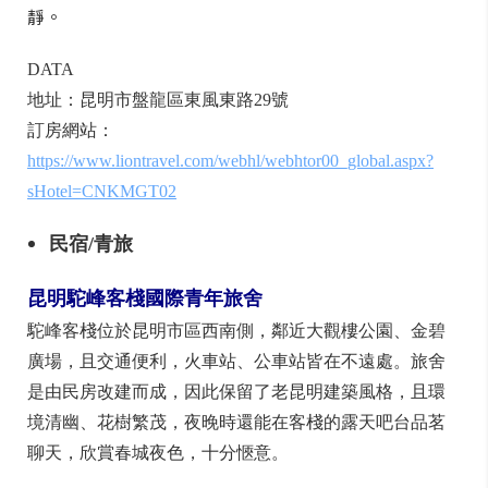
昆明中心假日酒店
昆明中心假日酒店位於昆明市中心，距昆明國際機場僅
15分鐘的路程，鄰近昆明火車站與昆明地鐵，毗鄰東風
廣場、南屏街、翠湖公園等，且交通便捷，距離昆明知
名景點滇池公園、雲南民族村、圓通寺等風景名勝亦不
而酒店設計，融入昆明「春城」之特色，將鳥語花
遠。
香的自然元素融入細節中，散發出春意盎然的寫意與寧
靜。
DATA
地址：昆明市盤龍區東風東路29號
訂房網站：
https://www.liontravel.com/webhl/webhtor00_global.aspx?
sHotel=CNKMGT02