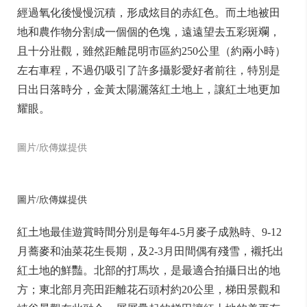
東川紅土地是因土壤裡的鐵鋁成份，在溫暖濕潤環境中
經過氧化後慢慢沉積，形成炫目的赤紅色。而土地被田
地和農作物分割成一個個的色塊，遠遠望去五彩斑斕，
且十分壯觀，雖然距離昆明市區約250公里（約兩小時）
左右車程，不過仍吸引了許多攝影愛好者前往，特別是
日出日落時分，金黃太陽灑落紅土地上，讓紅土地更加
耀眼。
圖片/欣傳媒提供
圖片/欣傳媒提供
紅土地最佳遊賞時間分別是每年4-5月麥子成熟時、9-12
月蕎麥和油菜花生長期，及2-3月田間偶有殘雪，襯托出