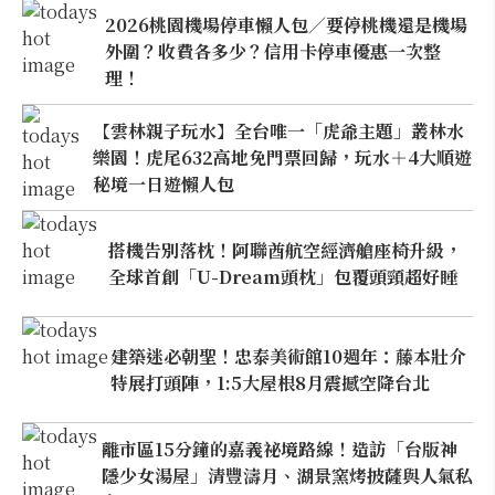
2026桃園機場停車懶人包／要停桃機還是機場
外圍？收費各多少？信用卡停車優惠一次整
理！
【雲林親子玩水】全台唯一「虎爺主題」叢林水
樂園！虎尾632高地免門票回歸，玩水＋4大順遊
秘境一日遊懶人包
搭機告別落枕！阿聯酋航空經濟艙座椅升級，
全球首創「U-Dream頭枕」包覆頭頸超好睡
建築迷必朝聖！忠泰美術館10週年：藤本壯介
特展打頭陣，1:5大屋根8月震撼空降台北
離市區15分鐘的嘉義祕境路線！造訪「台版神
隱少女湯屋」清豐濤月、湖景窯烤披薩與人氣私