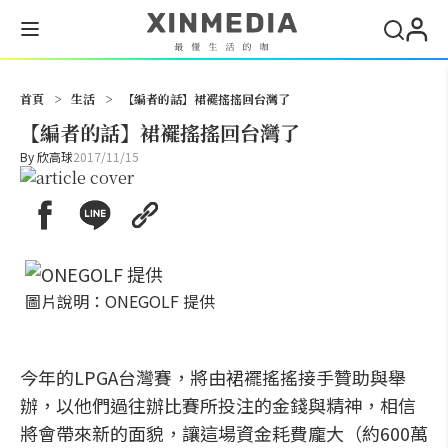
搜尋
首頁
>
生活
>
【編者的話】裙襬搖搖回台灣了
【編者的話】裙襬搖搖回台灣了
By
欣高球
2017/11/15
圖片說明：ONEGOLF 提供
今年的LPGA台灣賽，將由裙襬搖搖接手贊助與舉
辦，以他們過往辦比賽所投注的金錢與精神，相信
將會帶來新的面貌，讓這場資金耗費龐大（約600萬