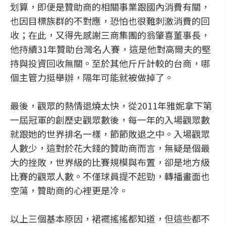
划算，即便是贊助商的相關事業跟國內消費有關，
也因目標族群的不對應，恐怕也很難刺激消費的回
收；在此，又得先感謝三商集團的翁肇喜董事長，
他持續31年贊助台灣名人賽，這是他對高爾夫的堅
持與投資回收無關。至於其他斤斤計較的台商，哪
個主管力挺舉辦，隔年可能就被做掉了。
最後，觀眾的熱情退燒太快，從2011年雅妮拿下第
一屆冠軍的創歷史觀眾數後，每一年的入場觀眾數
就跟她的世界排名一樣，節節敗退之中。入場觀眾
人數少，這對於花大錢的贊助商而言，無疑是個最
大的挫敗，世界級的比賽規模與布置，卻是地方級
比賽的觀眾人數。不僅球員提不起勁，轉播畫面也
空蕩，贊助商的心裡更是冷。
以上三個基本原因，裙襬搖搖都知道，但這些都不