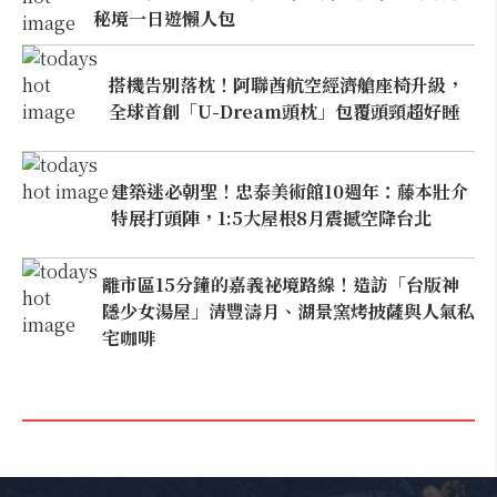
秘境一日遊懶人包
搭機告別落枕！阿聯酋航空經濟艙座椅升級，
全球首創「U-Dream頭枕」包覆頭頸超好睡
建築迷必朝聖！忠泰美術館10週年：藤本壯介
特展打頭陣，1:5大屋根8月震撼空降台北
離市區15分鐘的嘉義祕境路線！造訪「台版神
隱少女湯屋」清豐濤月、湖景窯烤披薩與人氣私
宅咖啡