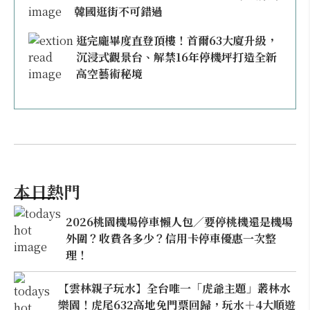
韓國逛街不可錯過
逛完龐畢度直登頂樓！首爾63大廈升級，
沉浸式觀景台、解禁16年停機坪打造全新
高空藝術秘境
本日熱門
2026桃園機場停車懶人包／要停桃機還是機場
外圍？收費各多少？信用卡停車優惠一次整
理！
【雲林親子玩水】全台唯一「虎爺主題」叢林水
樂園！虎尾632高地免門票回歸，玩水＋4大順遊