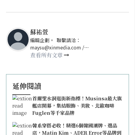
蘇祐萱
編輯企劃。 聯繫請洽：
maysu@xinmedia.com /
may860527@gmail.com
查看所有文章
延伸閱讀
首爾聖水洞逛街新指標！Musinsa最大旗
艦店開幕，集結服飾、美妝、北歐咖啡
Fuglen等千家品牌
韓系穿搭必收！精選6個韓國潮牌、選品
店，Matin Kim、ADER Error等品牌到