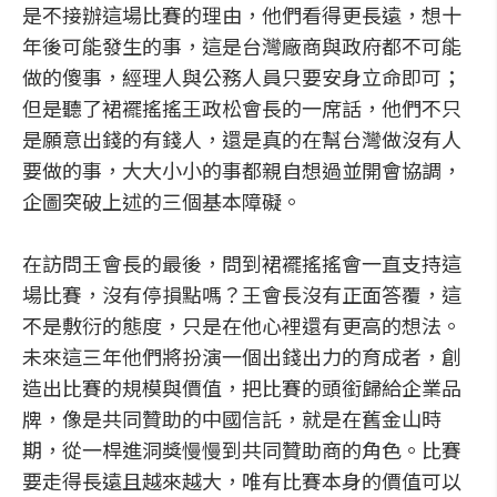
是不接辦這場比賽的理由，他們看得更長遠，想十
年後可能發生的事，這是台灣廠商與政府都不可能
做的傻事，經理人與公務人員只要安身立命即可；
但是聽了裙襬搖搖王政松會長的一席話，他們不只
是願意出錢的有錢人，還是真的在幫台灣做沒有人
要做的事，大大小小的事都親自想過並開會協調，
企圖突破上述的三個基本障礙。
在訪問王會長的最後，問到裙襬搖搖會一直支持這
場比賽，沒有停損點嗎？王會長沒有正面答覆，這
不是敷衍的態度，只是在他心裡還有更高的想法。
未來這三年他們將扮演一個出錢出力的育成者，創
造出比賽的規模與價值，把比賽的頭銜歸給企業品
牌，像是共同贊助的中國信託，就是在舊金山時
期，從一桿進洞獎慢慢到共同贊助商的角色。比賽
要走得長遠且越來越大，唯有比賽本身的價值可以