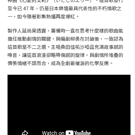
神曲《心愛的艾莉》（いとしのエリー）。這首歌發行
至今已 47 年，仍是日本樂壇最具代表性的不朽情歌之
一，如今隨著影集熱播再度爆紅。
製作人延尚昊透露，籌備時一直在思考什麼樣的歌曲能
擔任推動劇情的關鍵，與編劇柳勇在討論後，一致認為
這首歌是不二之選。主唱桑田佳祐沙啞且充滿故事感的
嗓音，讓這首浪漫卻略帶傷感的旋律，與劇情所堆疊的
惆悵情緒不謀而合，成為全劇最催淚的化學反應。