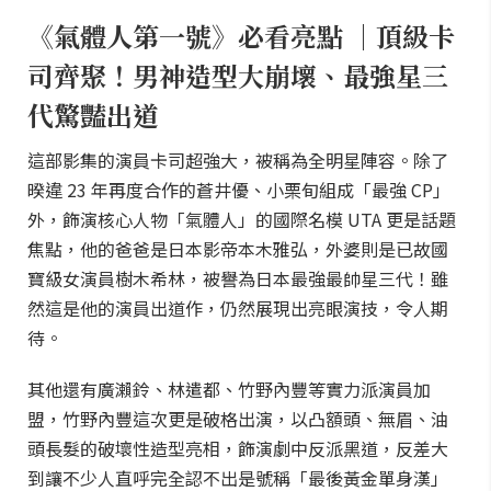
《氣體人第一號》必看亮點 ｜頂級卡
司齊聚！男神造型大崩壞、最強星三
代驚豔出道
這部影集的演員卡司超強大，被稱為全明星陣容。除了
暌違 23 年再度合作的蒼井優、小栗旬組成「最強 CP」
外，飾演核心人物「氣體人」的國際名模 UTA 更是話題
焦點，他的爸爸是日本影帝本木雅弘，外婆則是已故國
寶級女演員樹木希林，被譽為日本最強最帥星三代！雖
然這是他的演員出道作，仍然展現出亮眼演技，令人期
待。
其他還有廣瀨鈴、林遣都、竹野內豐等實力派演員加
盟，竹野內豐這次更是破格出演，以凸額頭、無眉、油
頭長髮的破壞性造型亮相，飾演劇中反派黑道，反差大
到讓不少人直呼完全認不出是號稱「最後黃金單身漢」