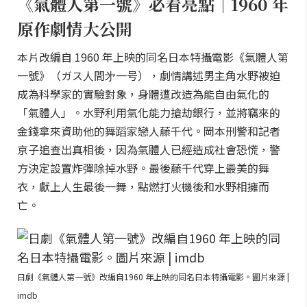
《氣體人第一號》必看亮點｜1960 年
原作劇情大公開
本片改編自 1960 年上映的同名日本特攝電影《氣體人第
一號》（ガス人間㐧一号），劇情講述男主角水野被迫
成為科學家的實驗對象，身體遭改造為能自由氣化的
「氣體人」。水野利用氣化能力搶劫銀行，並將竊來的
金錢拿來資助他的舞蹈家戀人藤千代。岡本刑警和記者
京子追查出真相後，因為氣體人已經造成社會恐慌，警
方決定設置炸彈除掉水野。最後藤千代穿上最美的舞
衣，獻上人生最後一舞，點燃打火機後和水野相擁而
亡。
日劇《氣體人第一號》改編自1960 年上映的同名日本特攝電影。圖片來源 |
imdb