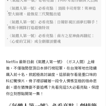
《氣體人第一號》必看亮點｜1960 年原作劇情大公開
《氣體人第一號》必看亮點 ｜頂級卡司齊聚！男神造
型大崩壞、最強星三代驚豔出道
《氣體人第一號》必看亮點｜日韓影視巨頭夢幻聯手！
奧斯卡團隊打造超強特效
《氣體人第一號》必看亮點｜南方之星神曲再翻紅：
《心愛的艾莉》成全劇催淚靈魂
Netflix 最新日劇《氣體人第一號》（ガス人間）上線
後，不僅強勢登頂日本排行榜冠軍，在台灣等地也陸續
飆入前十名，掀起極高討論度。這部劇乍看是重口味的
科幻驚悚片，骨子裡卻藏著一段令人惆悵至極的宿命悲
劇。還在猶豫要不要追嗎？先看完這5大必看亮點，保證
你立刻想點開第一集！
《氣體人第一號》必看亮點｜劇情簡