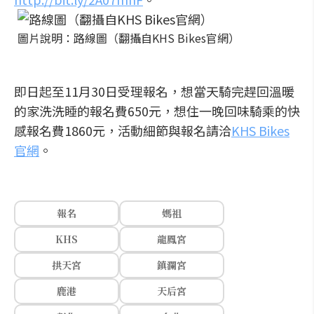
圖片說明：路線圖（翻攝自KHS Bikes官網）
即日起至11月30日受理報名，想當天騎完趕回溫暖
的家洗洗睡的報名費650元，想住一晚回味騎乘的快
感報名費1860元，活動細節與報名請洽
KHS Bikes
官網
。
報名
媽祖
KHS
龍鳳宮
拱天宮
鎮瀾宮
鹿港
天后宮