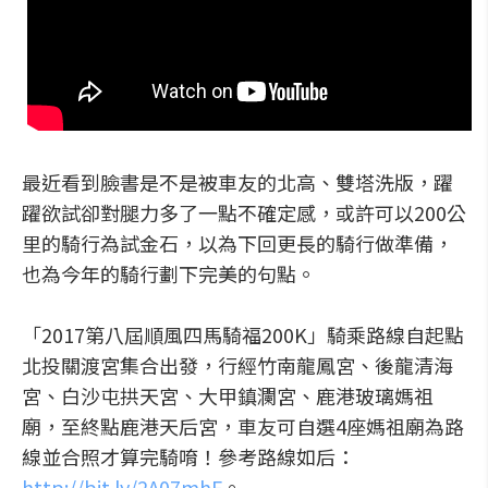
最近看到臉書是不是被車友的北高、雙塔洗版，躍
躍欲試卻對腿力多了一點不確定感，或許可以200公
里的騎行為試金石，以為下回更長的騎行做準備，
也為今年的騎行劃下完美的句點。
「2017第八屆順風四馬騎福200K」騎乘路線自起點
北投關渡宮集合出發，行經竹南龍鳳宮、後龍清海
宮、白沙屯拱天宮、大甲鎮瀾宮、鹿港玻璃媽祖
廟，至終點鹿港天后宮，車友可自選4座媽祖廟為路
線並合照才算完騎唷！參考路線如后：
http://bit.ly/2A07mhF
。