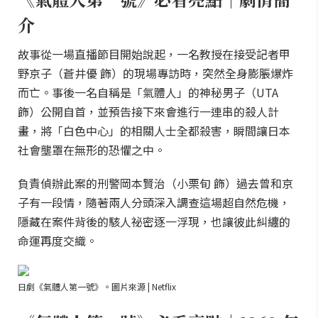
介
故事從一場直播節目開始說起，一名教授在接受記者甲
野京子（蒼井優 飾）的現場專訪時，突然全身膨脹爆炸
而亡。事後一名自稱是「氣體人」的神秘男子（UTA
飾）公開自首，並預告接下來會進行一連串的殺人計
畫，將「白色中心」的相關人士全都殺害，瞬間讓日本
社會壟罩在無形的恐懼之中。
負責偵辦此案的刑警岡本賢治（小栗旬 飾）過去曾和京
子有一段情，隨著兩人分頭深入調查這場超自然危機，
隱藏在案件背後的駭人祕密逐一浮現，也讓彼此糾纏的
命運再度交織。
日劇《氣體人第一號》。圖片來源 | Netflix