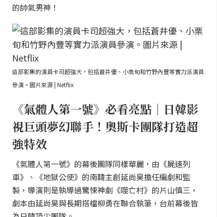
的帥氣男神！
這部影集的演員卡司超強大，包括蒼井優、小栗旬和竹野內豐等實力派演員
參演。圖片來源 | Netflix
《氣體人第一號》必看亮點｜日韓影
視巨頭夢幻聯手！奧斯卡團隊打造超
強特效
《氣體人第一號》的幕後團隊同樣華麗，由《屍速列
車》、《地獄公使》的南韓主創延尚昊擔任編劇和監
製，導演則是執導過驚悚神劇《噬亡村》的片山慎三，
劇本由延尚昊與長期搭檔柳勇在聯合執筆，台前幕後皆
為日韓頂尖團隊。