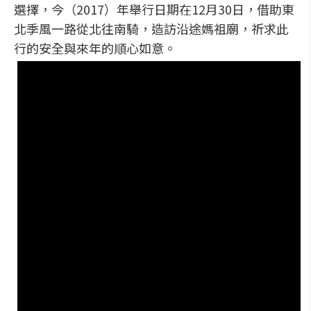
選擇，今（2017）年舉行日期在12月30日，借助東
北季風一路從北往南騎，造訪沿途媽祖廟，祈求此
行的安全與來年的順心如意。