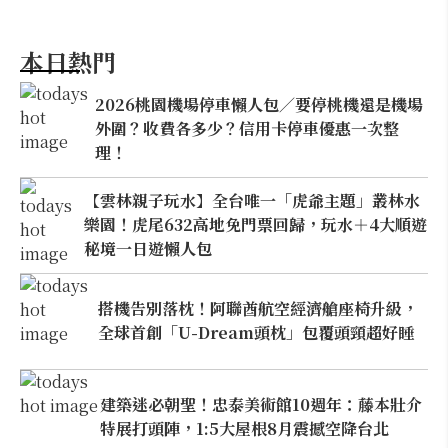
本日熱門
2026桃園機場停車懶人包／要停桃機還是機場
外圍？收費各多少？信用卡停車優惠一次整
理！
【雲林親子玩水】全台唯一「虎爺主題」叢林水
樂園！虎尾632高地免門票回歸，玩水＋4大順遊
秘境一日遊懶人包
搭機告別落枕！阿聯酋航空經濟艙座椅升級，
全球首創「U-Dream頭枕」包覆頭頸超好睡
建築迷必朝聖！忠泰美術館10週年：藤本壯介
特展打頭陣，1:5大屋根8月震撼空降台北