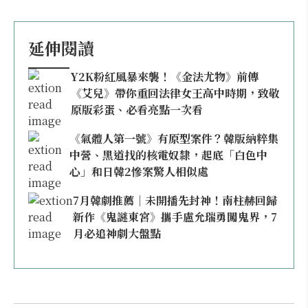
延伸閱讀
Y2K粉紅風暴來襲！《金法尤物》前傳
《艾兒》帶你重回法律女王高中時期，致敬
原版彩蛋、必看亮點一次看
《氣體人第一號》有原型案件？韓版納粹集
中營、黑道找的核電奴隸，起底「白色中
心」和日韓2慘案驚人相似處
7月韓劇推薦｜未開播先封神！南柱赫回歸
新作《鬼謎東宮》攜手盧允瑞勇闖鬼界，7
月必追神劇大盤點