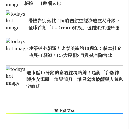
秘境一日遊懶人包
搭機告別落枕！阿聯酋航空經濟艙座椅升級，
全球首創「U-Dream頭枕」包覆頭頸超好睡
建築迷必朝聖！忠泰美術館10週年：藤本壯介
特展打頭陣，1:5大屋根8月震撼空降台北
離市區15分鐘的嘉義祕境路線！造訪「台版神
隱少女湯屋」清豐濤月、湖景窯烤披薩與人氣私
宅咖啡
接下篇文章