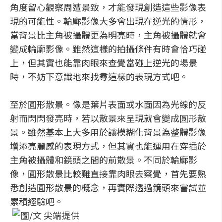
角度留心觀察周遭景致，才能發現創造這些影像表
現的可能性。輪廓影像大多會出現在逆光的情形，
當背景比主角被攝體更為明亮時，主角被攝體就會
變成輪廓影像。雖然這樣的拍攝條件有時會恰巧碰
上，但其實也能靠肉眼來查覺當碰上逆光的場景
時，不妨下意識地來找尋這樣的表現方式吧。
至於圓形散景。像是葉片表面或水面因為光線的反
射而閃閃發亮時，若以散景來呈現就會變成圓形散
景。雖然基本上大多用於讓模糊化背景為整體影像
增添亮麗感的表現方式，但其實也能運用在穿插於
主角被攝體和鏡頭之間的前散景。不同於輪廓影
像，圓形散景比較難直接靠肉眼去察覺，首先要熟
悉創造圓形散景的概念，再實際透過鏡頭來嘗試並
累積經驗吧。