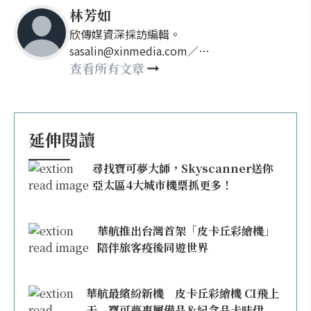
林芳如
欣傳媒資深採訪編輯。
sasalin@xinmedia.com／
happy21917@gmail.com
查看所有文章
延伸閱讀
尋找寶可夢大師，Skyscanner送你
亞太區4大城市機票抓更多！
華航推出台灣首架「皮卡丘彩繪機」
陪伴旅客疫後同遊世界
華航最繽紛新機 皮卡丘彩繪機 CI飛上
天 寶可夢專屬備品＆紀念品卡哇伊