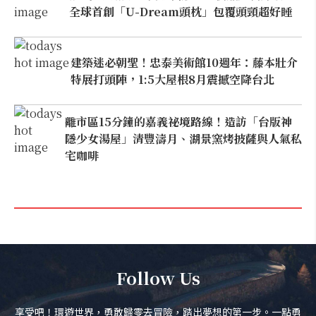
全球首創「U-Dream頭枕」包覆頭頸超好睡
建築迷必朝聖！忠泰美術館10週年：藤本壯介
特展打頭陣，1:5大屋根8月震撼空降台北
離市區15分鐘的嘉義祕境路線！造訪「台版神
隱少女湯屋」清豐濤月、湖景窯烤披薩與人氣私
宅咖啡
Follow Us
享受吧！環遊世界，勇敢歸零去冒險，踏出夢想的第一步。一點勇