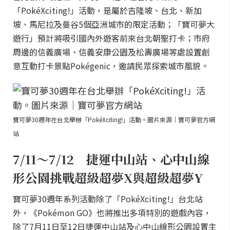
「PokéXciting!」活動，是屬於吉隆坡、台北、新加
坡、馬尼拉及曼谷5個亞洲城市的限定活動；「寶可夢大
遊行」預計將吸引國內外遊客前來台北朝聖打卡；市府
周邊的信義廣場、信義安康公園及松壽廣場等處設置創
意互動打卡景點Pokégenic，邀請民眾探索城市風貌。
寶可夢30週年在台北舉辦「PokéXciting!」活動。圖片來源｜寶可夢官方網
站
7/11～7/12 捷運中山站、心中山線
形公園挑戰超級超夢X與超級超夢Y
寶可夢30週年系列活動除了「PokéXciting!」台北站
外，《Pokémon GO》也將推出多項特別的遊戲內容，
除了7月11日至12日捷運中山站及心中山線形公園設置主