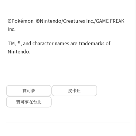
©Pokémon. ©Nintendo/Creatures Inc./GAME FREAK
inc.
TM, ®, and character names are trademarks of
Nintendo.
寶可夢
皮卡丘
寶可夢在台北