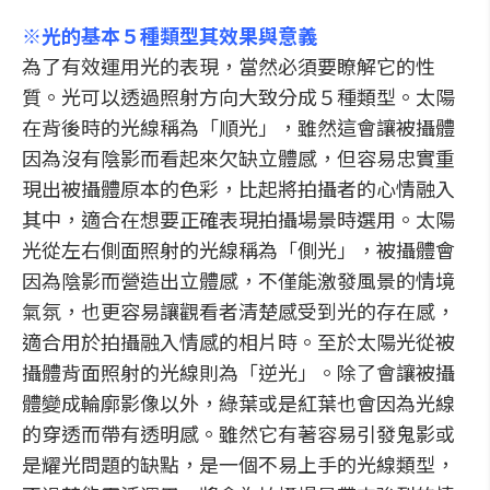
※光的基本５種類型其效果與意義
為了有效運用光的表現，當然必須要瞭解它的性
質。光可以透過照射方向大致分成５種類型。太陽
在背後時的光線稱為「順光」，雖然這會讓被攝體
因為沒有陰影而看起來欠缺立體感，但容易忠實重
現出被攝體原本的色彩，比起將拍攝者的心情融入
其中，適合在想要正確表現拍攝場景時選用。太陽
光從左右側面照射的光線稱為「側光」，被攝體會
因為陰影而營造出立體感，不僅能激發風景的情境
氣氛，也更容易讓觀看者清楚感受到光的存在感，
適合用於拍攝融入情感的相片時。至於太陽光從被
攝體背面照射的光線則為「逆光」。除了會讓被攝
體變成輪廓影像以外，綠葉或是紅葉也會因為光線
的穿透而帶有透明感。雖然它有著容易引發鬼影或
是耀光問題的缺點，是一個不易上手的光線類型，