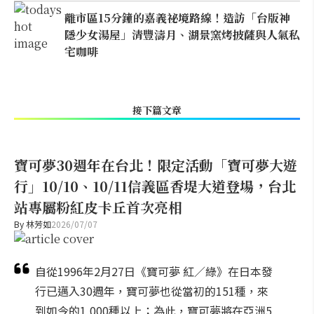
離市區15分鐘的嘉義祕境路線！造訪「台版神
隱少女湯屋」清豐濤月、湖景窯烤披薩與人氣私
宅咖啡
接下篇文章
寶可夢30週年在台北！限定活動「寶可夢大遊
行」10/10、10/11信義區香堤大道登場，台北
站專屬粉紅皮卡丘首次亮相
By
林芳如
2026/07/07
自從1996年2月27日《寶可夢 紅／綠》在日本發
行已邁入30週年，寶可夢也從當初的151種，來
到如今的1,000種以上；為此，寶可夢將在亞洲5