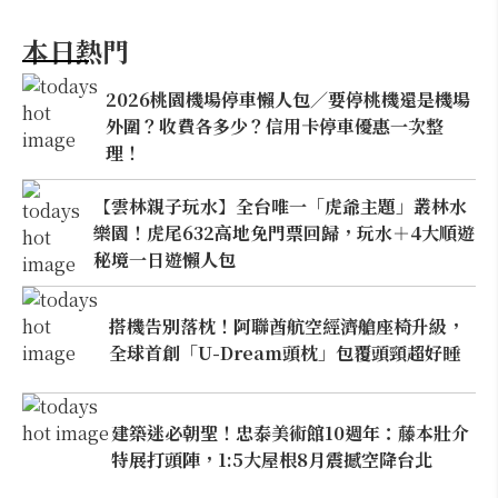
本日熱門
2026桃園機場停車懶人包／要停桃機還是機場
外圍？收費各多少？信用卡停車優惠一次整
理！
【雲林親子玩水】全台唯一「虎爺主題」叢林水
樂園！虎尾632高地免門票回歸，玩水＋4大順遊
秘境一日遊懶人包
搭機告別落枕！阿聯酋航空經濟艙座椅升級，
全球首創「U-Dream頭枕」包覆頭頸超好睡
建築迷必朝聖！忠泰美術館10週年：藤本壯介
特展打頭陣，1:5大屋根8月震撼空降台北