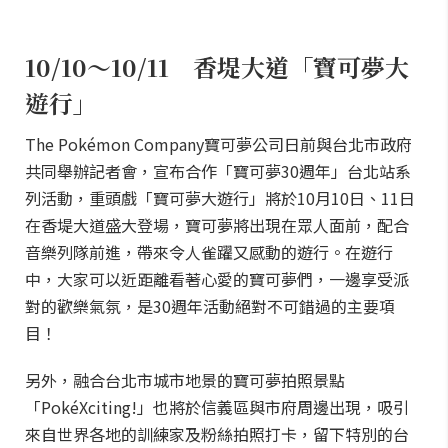
10/10～10/11 香堤大道「寶可夢大
遊行」
The Pokémon Company寶可夢公司日前與台北市政府
共同舉辦記者會，宣布合作「寶可夢30週年」台北站系
列活動，重頭戲「寶可夢大遊行」將於10月10日、11日
在香堤大道盛大登場，寶可夢將出現在眾人面前，配合
音樂列隊前進，帶來令人雀躍又感動的遊行。在遊行
中，大家可以近距離看著心愛的寶可夢們，一邊享受派
對的歡樂氣氛，是30週年活動絕對不可錯過的主要項
目！
另外，融合台北市城市地景的寶可夢拍照景點
「PokéXciting!」也將於信義區與市府周邊出現，吸引
來自世界各地的訓練家及粉絲拍照打卡，留下特別的台