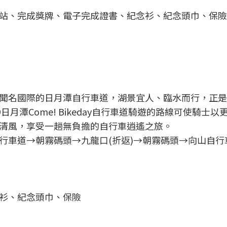
站、完成獎牌、電子完成證書、紀念衫、紀念頭巾、保險
聞名國際的日月潭自行車道，湖景宜人、臨水而行，正是
月潭Come! Bikeday自行車道騎遊的路線可使騎士以
清風，享受一趟無負擔的自行車逍遙之旅。
行車道→朝霧碼頭→九龍口(折返)→朝霧碼頭→向山自行
衫、紀念頭巾、保險