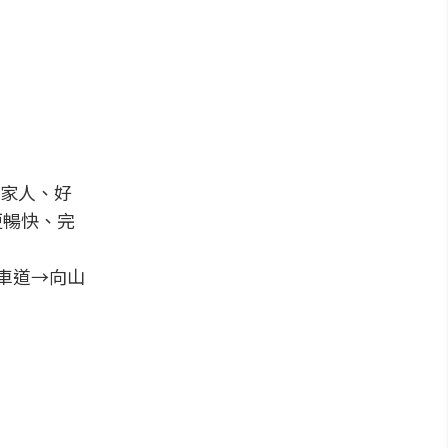
家人、好
更暢快、完
車道→向山