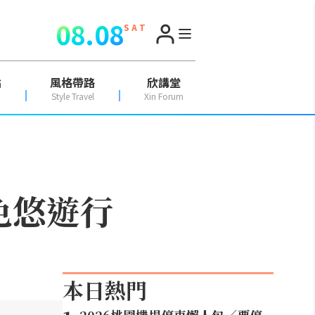
08.08
S A T
點
風格帶路
欣講堂
Style Travel
Xin Forum
山色悠遊行
本日熱門