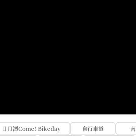
日月潭Come! Bikeday
自行車道
南