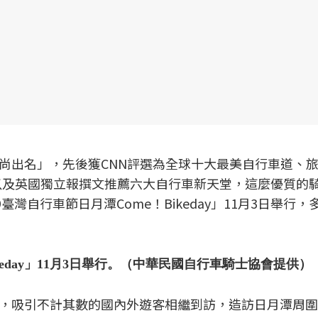
尚出名」，先後獲CNN評選為全球十大最美自行車道、
路線，以及英國獨立報撰文推薦六大自行車新天堂，這麼優質的
灣自行車節日月潭Come！Bikeday」11月3日舉行，
ikeday」11月3日舉行。（中華民國自行車騎士協會提供）
，吸引不計其數的國內外遊客相繼到訪，造訪日月潭周圍