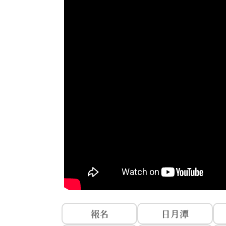
報名
日月潭