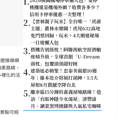
1
.
2026桃園機場停車懶人包／要停
桃機還是機場外圍？收費各多少？
信用卡停車優惠一次整理！
2
.
【雲林親子玩水】全台唯一「虎爺
主題」叢林水樂園！虎尾632高地
免門票回歸，玩水＋4大順遊秘境
一日遊懶人包
3
.
搭機告別落枕！阿聯酋航空經濟艙
座椅升級，全球首創「U-Dream
旅遊搜尋網
頭枕」包覆頭頸超好睡
騎乘路線，
4
.
建築迷必朝聖！忠泰美術館10週
多樣化的活
年：藤本壯介特展打頭陣，1:5大
屋根8月震撼空降台北
5
.
離市區15分鐘的嘉義祕境路線！造
訪「台版神隱少女湯屋」清豐濤
月、湖景窯烤披薩與人氣私宅咖啡
景點可經