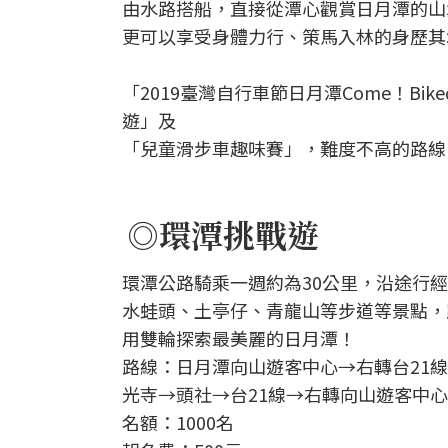
由水路搭船，直接從潭心觀賞日月潭的山
更可以享受身體力行、策馬入林的身歷其
「2019臺灣自行車節日月潭Come！B
遊」及
「兒童滑步車趣味賽」，難度不高的路線
◎環潭挑戰遊
環潭公路騎乘一週約為30公里，沿途行
水蛙頭、土亭仔、青龍山等步道等景點，
用雙輪探索最美麗的日月潭！
路線：日月潭向山遊客中心→右轉台21線
光寺→頭社→台21線→右轉向山遊客中心
名額：1000名