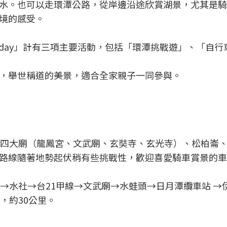
水。也可以走環潭公路，從岸邊沿途欣賞湖景，尤其是騎
境的感受。
ikeday」計有三項主要活動，包括「環潭挑戰遊」、「自
，舉世稱道的美景，適合全家親子一同參與。
經四大廟（龍鳳宮、文武廟、玄奘寺、玄光寺）、松柏崙
路線隨著地勢起伏稍有些挑戰性，歡迎喜愛騎車賞景的車
→水社→台21甲線→文武廟→水蛙頭→日月潭纜車站 →
，約30公里。