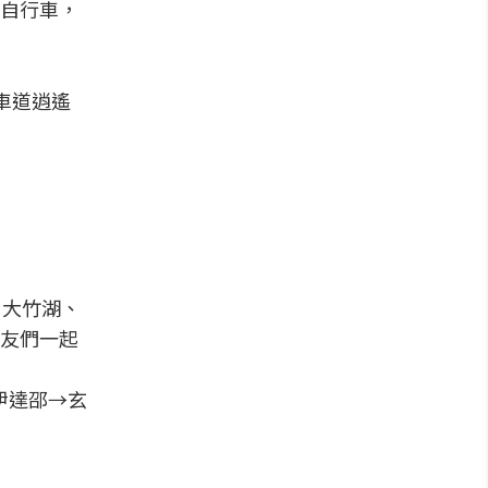
自行車，
行車道逍遙
、大竹湖、
友們一起
伊達邵→玄