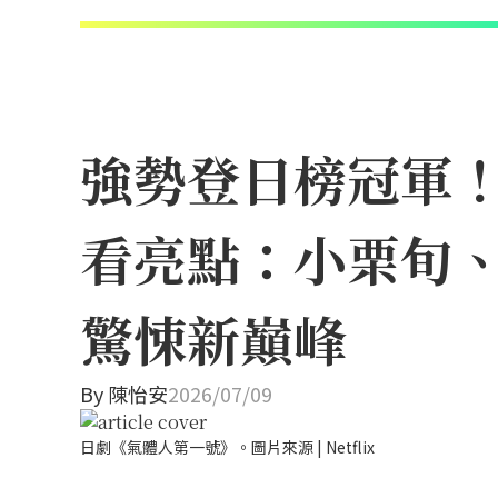
強勢登日榜冠軍！N
看亮點：小栗旬
驚悚新巔峰
By
陳怡安
2026/07/09
日劇《氣體人第一號》。圖片來源 | Netflix