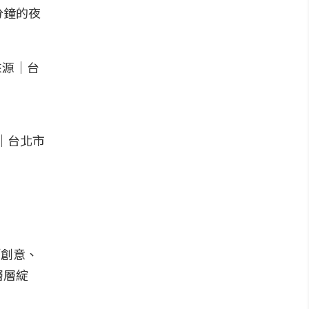
分鐘的夜
「創意、
層層綻