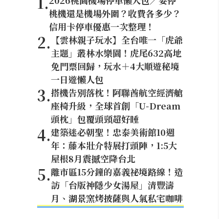
1
.
2026桃園機場停車懶人包／要停
桃機還是機場外圍？收費各多少？
信用卡停車優惠一次整理！
2
.
【雲林親子玩水】全台唯一「虎爺
主題」叢林水樂園！虎尾632高地
免門票回歸，玩水＋4大順遊秘境
一日遊懶人包
3
.
搭機告別落枕！阿聯酋航空經濟艙
座椅升級，全球首創「U-Dream
頭枕」包覆頭頸超好睡
4
.
建築迷必朝聖！忠泰美術館10週
年：藤本壯介特展打頭陣，1:5大
屋根8月震撼空降台北
5
.
離市區15分鐘的嘉義祕境路線！造
訪「台版神隱少女湯屋」清豐濤
月、湖景窯烤披薩與人氣私宅咖啡