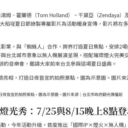
．霍蘭德（Tom Holland）、千黛亞（Zendaya）
更特別為大稻埕夏日節錄製專屬影片為活動暖身宣傳，影片將在
影業，與「蜘蛛人」合作，跨界打造夏日焦點，安排2場
將與台北城市意象以無人機展演呈現，搭配璀璨煙火完美
辦的音樂會，邀請大家前來台北參與這場夏日盛典。
日夜皆宜的拍照景點，圖為示意圖。圖片來源｜台北市政府觀光傳播局
光秀：7/25與8/15晚上8點
動，今年活動升級，首度推出「國際IP×煙火×無人機