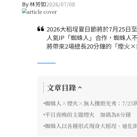
By
林芳如
2026/07/08
2026大稻埕夏日節將於7月25
人氣IP「蜘蛛人」合作，蜘蛛人
將帶來2場總長20分鐘的「煙火
文章目錄
蜘蛛人×煙火×無人機燈光秀：7/25與
平日夜晚的主題煙火 加碼為8分鐘
蜘蛛人以各種形式現身大稻埕、迪化