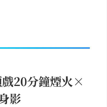
頭戲20分鐘煙火×
身影