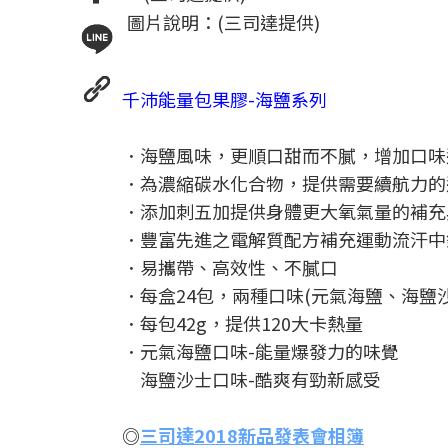
圖片說明：(三司達提供)
千沛能量包果膠-海鹽系列
．海鹽風味，更順口甜而不膩，增加口味
．為濃縮碳水化合物，提供需要續航力的
．添加刺五加提供身體更大氧氣量的補充
．豐富先進之電解質配方補充運動流汗中
．易攜帶、高效性、不膩口
．每盒24包，兩種口味(元氣海鹽、海鹽沙
．每包42g，提供120大卡熱量
．元氣海鹽口味-能量爆發力的味覺
海鹽沙士口味-酷爽有勁新感受
◎
三司達2018新品發表會相簿