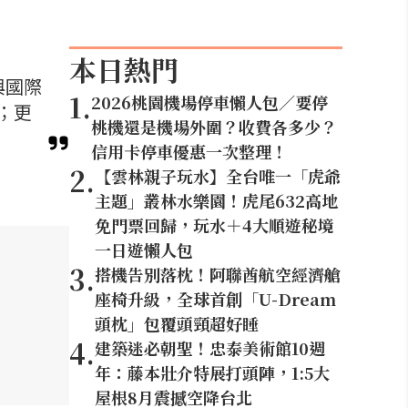
本日熱門
與國際
1
.
2026桃園機場停車懶人包／要停
；更
桃機還是機場外圍？收費各多少？
信用卡停車優惠一次整理！
2
.
【雲林親子玩水】全台唯一「虎爺
主題」叢林水樂園！虎尾632高地
免門票回歸，玩水＋4大順遊秘境
一日遊懶人包
3
.
搭機告別落枕！阿聯酋航空經濟艙
座椅升級，全球首創「U-Dream
頭枕」包覆頭頸超好睡
4
.
建築迷必朝聖！忠泰美術館10週
年：藤本壯介特展打頭陣，1:5大
屋根8月震撼空降台北