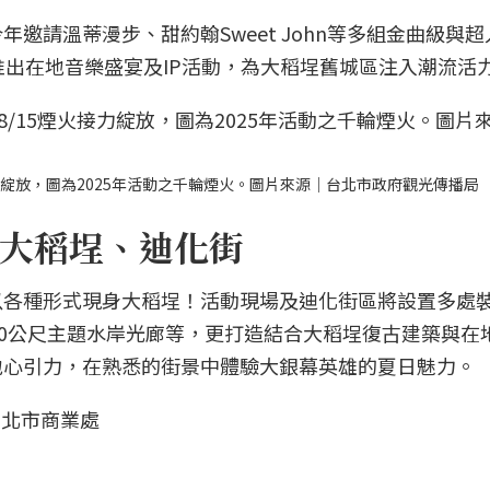
邀請溫蒂漫步、甜約翰Sweet John等多組金曲級與
推出在地音樂盛宴及IP活動，為大稻埕舊城區注入潮流活
煙火接力綻放，圖為2025年活動之千輪煙火。圖片來源｜台北市政府觀光傳播局
大稻埕、迪化街
以各種形式現身大稻埕！活動現場及迪化街區將設置多處
80公尺主題水岸光廊等，更打造結合大稻埕復古建築與在
地心引力，在熟悉的街景中體驗大銀幕英雄的夏日魅力。