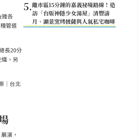
5
.
離市區15分鐘的嘉義祕境路線！造
訪「台版神隱少女湯屋」清豐濤
及雅各
月、湖景窯烤披薩與人氣私宅咖啡
多種管道
總長20分
交織，另
登場
」展演，