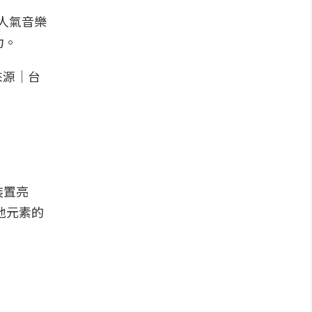
超人氣音樂
力。
裝置亮
地元素的