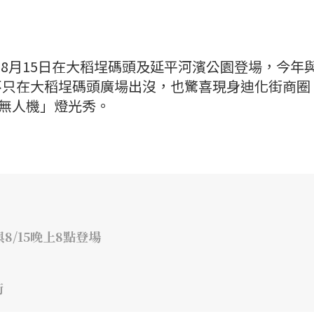
日至8月15日在大稻埕碼頭及延平河濱公園登場，今年
不只在大稻埕碼頭廣場出沒，也驚喜現身迪化街商圈
×無人機」燈光秀。
8/15晚上8點登場
街