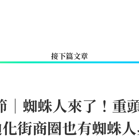
接下篇文章
日節｜蜘蛛人來了！重
迪化街商圈也有蜘蛛人