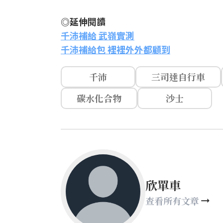
◎延伸閱讀
千沛補給 武嶺實測
千沛補給包 裡裡外外都顧到
千沛
三司達自行車
碳水化合物
沙士
欣單車
查看所有文章