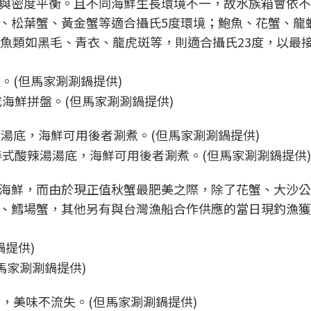
與密度平衡。且不同海鮮生長環境不一，故水族箱會依不
、松葉蟹、黃金蟹等適合攝氏5度環境；鮑魚、花蟹、龍
活魚類如黑毛、青衣、龍虎斑等，則適合攝氏23度，以最
海鮮拼盤。(但馬家涮涮鍋提供)
式酸辣湯湯底，海鮮可用後者涮煮。(但馬家涮涮鍋提供)
海鮮，而由於現正值秋蟹最肥美之際，除了花蟹、大沙公
、鱈場蟹，其他另有與台灣漁船合作供應的當日現釣漁獲
馬家涮涮鍋提供)