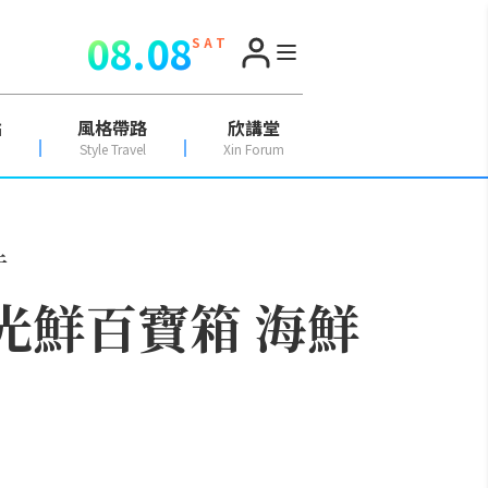
08.08
S A T
點
風格帶路
欣講堂
Style Travel
Xin Forum
牛
海光鮮百寶箱 海鮮