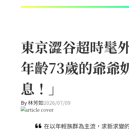
東京澀谷超時髦外帶
年齡73歲的爺爺
息！」
By
林芳如
2026/07/09
在以年輕族群為主流，求新求變的