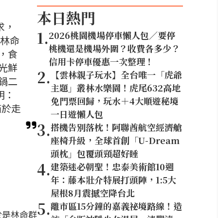
本日熱門
求，
1
.
2026桃園機場停車懶人包／要停
是林命
桃機還是機場外圍？收費各多少？
，食
信用卡停車優惠一次整理！
光鮮
2
.
【雲林親子玩水】全台唯一「虎爺
鍋二
主題」叢林水樂園！虎尾632高地
明：
免門票回歸，玩水＋4大順遊秘境
箱於走
一日遊懶人包
3
.
搭機告別落枕！阿聯酋航空經濟艙
座椅升級，全球首創「U-Dream
頭枕」包覆頭頸超好睡
4
.
建築迷必朝聖！忠泰美術館10週
年：藤本壯介特展打頭陣，1:5大
屋根8月震撼空降台北
5
.
離市區15分鐘的嘉義祕境路線！造
於是林命群