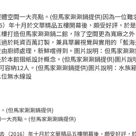
體空間一大亮點。(但馬家涮涮鍋提供)因為一位難
16）年十月於文華精品五樓開幕後，頗受好評，於
三樓打造但馬家涮涮鍋二館，除了空間更為寬廠之外
莫過於耗資百萬訂製，兼具華麗視覺與實用的「藍海
交由廚師處理，新鮮嚐得到。圖片說明：但馬家涮涮
於本館摺紙設計概念。(但馬家涮涮鍋提供)圖片說
可容納12人。(但馬家涮涮鍋提供)圖片說明：水族
水位無水線設
一大亮點。(但馬家涮涮鍋提供)
去（2016）年十月於文華精品五樓開幕後，頗受好評，