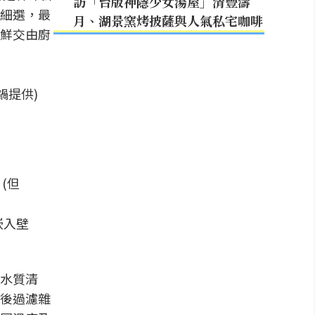
訪「台版神隱少女湯屋」清豐濤
細選，最
月、湖景窯烤披薩與人氣私宅咖啡
鮮交由廚
鍋提供)
嵌入壁
水質清
後過濾雜