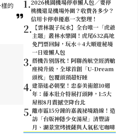
1
.
2026桃園機場停車懶人包／要停
一樣的
桃機還是機場外圍？收費各多少？
信用卡停車優惠一次整理！
2
.
【雲林親子玩水】全台唯一「虎爺
主題」叢林水樂園！虎尾632高地
免門票回歸，玩水＋4大順遊秘境
一日遊懶人包
3
.
搭機告別落枕！阿聯酋航空經濟艙
座椅升級，全球首創「U-Dream
頭枕」包覆頭頸超好睡
4
.
建築迷必朝聖！忠泰美術館10週
年：藤本壯介特展打頭陣，1:5大
屋根8月震撼空降台北
5
.
離市區15分鐘的嘉義祕境路線！造
訪「台版神隱少女湯屋」清豐濤
月、湖景窯烤披薩與人氣私宅咖啡