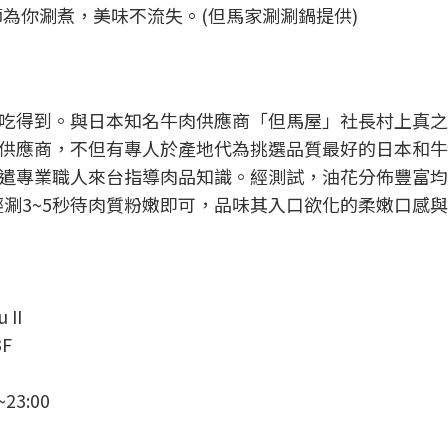
為你涮煮，美味不流失。(但馬家涮涮鍋提供)
吃得到。與日本知名牛肉供應商「但馬屋」社長村上真之
供應商，不但有專人於產地代為挑選品質最好的日本和牛
遣專業職人來台指導肉品知識。經測試，油花分佈豐富均
輕涮3~5秒待肉質粉嫩即可，品味其入口欲化的柔嫩口感
II
F
23:00