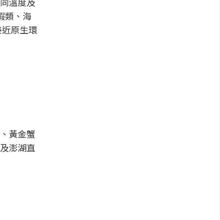
同溫度及
蝦類、海
接近原生環
、黃金蟹
及澎湖直