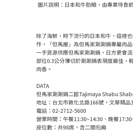
圖片說明：日本和牛肋眼，由專業侍食師
除了海鮮，時下流行的日本和牛，這裡也
作，「但馬屋」為但馬家涮涮鍋專屬肉品
一手貨源供應但馬家涮涮鍋，日方更會派
部位0.3公分薄切於涮涮鍋表現度最佳，
肉香。
DATA
但馬家涮涮鍋二館Tajimaya Shabu Shabu 
地址：台北市敦化北路166號，文華精品3
電話：02-2712-5600
營業時間：午餐11:30~14:30、晚餐17:30~
座位數：共98席，含二間包廂