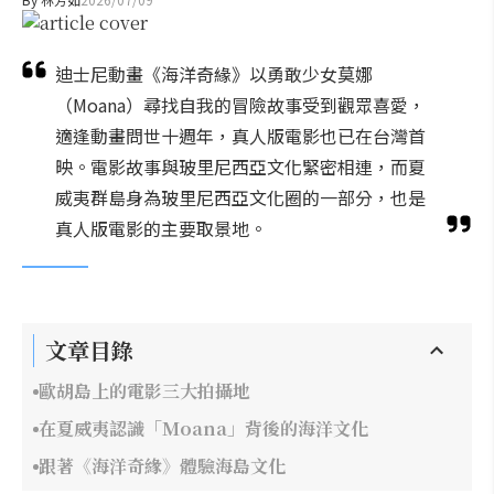
迪士尼動畫《海洋奇緣》以勇敢少女莫娜
（Moana）尋找自我的冒險故事受到觀眾喜愛，
適逢動畫問世十週年，真人版電影也已在台灣首
映。電影故事與玻里尼西亞文化緊密相連，而夏
威夷群島身為玻里尼西亞文化圈的一部分，也是
真人版電影的主要取景地。
文章目錄
歐胡島上的電影三大拍攝地
在夏威夷認識「Moana」背後的海洋文化
跟著《海洋奇緣》體驗海島文化