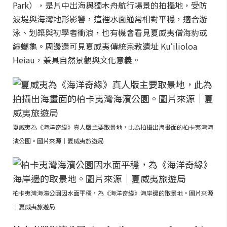
Park），是片中出海與獨木舟航行場景的拍攝地，受防
波堤與海灣地形影響，這裡水面通常相對平穩，適合游
泳、划槳與初學者衝浪，也有機會看見夏威夷僧海豹或
綠蠵龜。周邊還可見夏威夷傳統宗教遺址 Kuʻilioloa
Heiau，兼具自然景觀與文化意義。
夏威夷為《海洋奇緣》真人版主要取景地，此為拍攝出海畫面的柏卡夷灣海
濱公園。圖片來源｜夏威夷旅遊局
柏卡夷灣海濱公園因水面平穩，為《海洋奇緣》海岸邊的取景地。圖片來源
｜夏威夷旅遊局