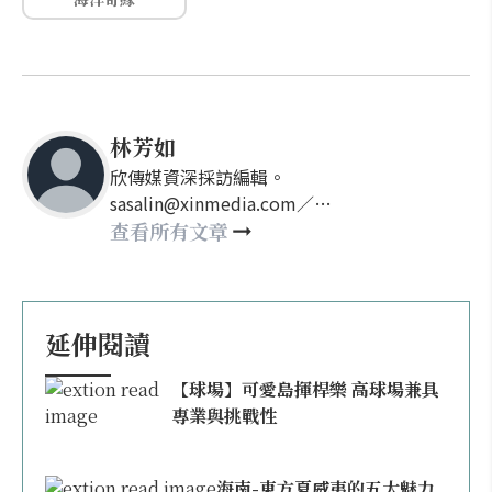
林芳如
欣傳媒資深採訪編輯。
sasalin@xinmedia.com／
happy21917@gmail.com
查看所有文章
延伸閱讀
【球場】可愛島揮桿樂 高球場兼具
專業與挑戰性
海南-東方夏威夷的五大魅力