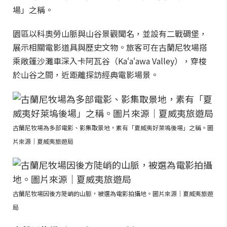
場」之稱。
園區以科奧勞山脈與山谷景觀聞名，並設有二戰碉堡，
展示相關電影道具與歷史文物。旅客可在古蘭尼牧場搭
乘敞篷沙灘車深入卡阿瓦谷（Kaʻaʻawa Valley），穿梭
於山谷之間，近距離探訪經典電影場景。
古蘭尼牧場為多部電影、影集取景地，素有「夏威夷好萊塢後場」之稱。圖
片來源｜夏威夷旅遊局
古蘭尼牧場因後方陡峭的山脈，被選為電影拍攝地。圖片來源｜夏威夷旅遊
局