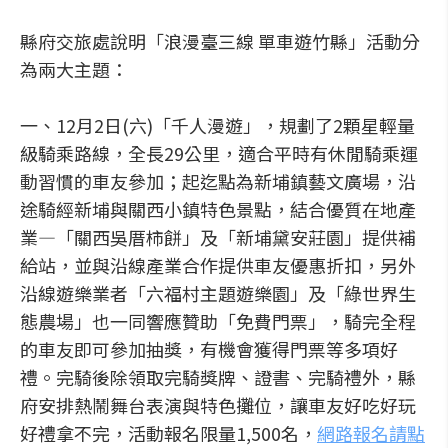
縣府交旅處說明「浪漫臺三線 單車遊竹縣」活動分
為兩大主題：
一、12月2日(六)「千人漫遊」，規劃了2顆星輕量
級騎乘路線，全長29公里，適合平時有休閒騎乘運
動習慣的車友參加；起迄點為新埔鎮藝文廣場，沿
途騎經新埔與關西小鎮特色景點，結合優質在地產
業—「關西吳厝柿餅」及「新埔黛安莊園」提供補
給站，並與沿線產業合作提供車友優惠折扣，另外
沿線遊樂業者「六福村主題遊樂園」及「綠世界生
態農場」也一同響應贊助「免費門票」，騎完全程
的車友即可參加抽獎，有機會獲得門票等多項好
禮。完騎後除領取完騎獎牌、證書、完騎禮外，縣
府安排熱鬧舞台表演與特色攤位，讓車友好吃好玩
好禮拿不完，活動報名限量1,500名，
網路報名請點