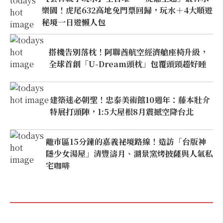
樂園！虎尾632高地免門票回歸，玩水＋4大順遊
秘境一日遊懶人包
搭機告別落枕！阿聯酋航空經濟艙座椅升級，
全球首創「U-Dream頭枕」包覆頭頸超好睡
建築迷必朝聖！忠泰美術館10週年：藤本壯介
特展打頭陣，1:5大屋根8月震撼空降台北
離市區15分鐘的嘉義祕境路線！造訪「台版神
隱少女湯屋」清豐濤月、湖景窯烤披薩與人氣私
宅咖啡