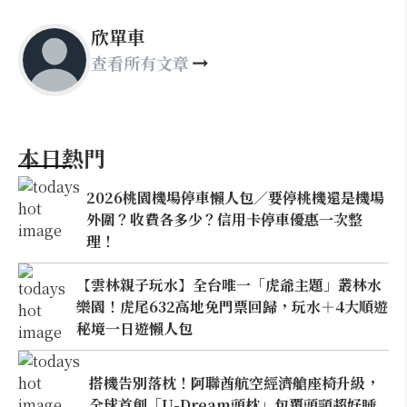
欣單車
查看所有文章
本日熱門
2026桃園機場停車懶人包／要停桃機還是機場
外圍？收費各多少？信用卡停車優惠一次整
理！
【雲林親子玩水】全台唯一「虎爺主題」叢林水
樂園！虎尾632高地免門票回歸，玩水＋4大順遊
秘境一日遊懶人包
搭機告別落枕！阿聯酋航空經濟艙座椅升級，
全球首創「U-Dream頭枕」包覆頭頸超好睡