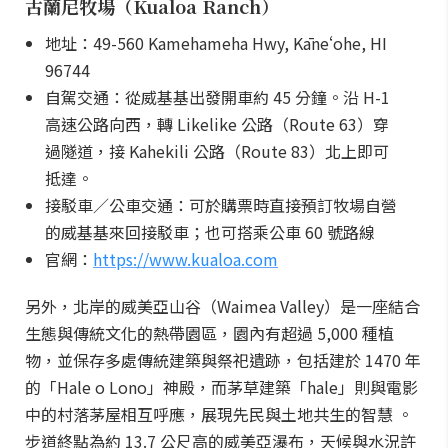
古蘭尼牧場（Kualoa Ranch）
地址：49-560 Kamehameha Hwy, Kāneʻohe, HI
96744
自駕交通：從威基基出發開車約 45 分鐘。沿 H-1
高速公路向西，轉 Likelike 公路（Route 63）穿
過隧道，接 Kahekili 公路（Route 83）北上即可
抵達。
接駁車／公車交通：可於購票時直接預訂牧場自營
的威基基來回接駁車；也可搭乘公車 60 號路線
官網：
https://www.kualoa.com
另外，北岸的威美亞山谷（Waimea Valley）是一座結合
生態與傳統文化的熱帶園區，園內有超過 5,000 種植
物，並保存多處傳統建築與祭祀遺跡，包括建於 1470 年
的「Hale o Lono」神殿，而茅草建築「hale」則與電影
中的村落茅屋相互呼應，展現先民與土地共生的智慧 。
步道終點為約 13.7 公尺高的威美亞瀑布，天候與水況許