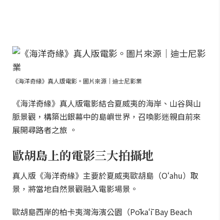
《海洋奇緣》真人版電影。圖片來源｜迪士尼影業
《海洋奇緣》真人版電影結合夏威夷的海岸、山谷與山
脈景觀，構築出銀幕中的島嶼世界，召喚影迷親自前來
展開尋路者之旅 。
歐胡島上的電影三大拍攝地
真人版《海洋奇緣》主要於夏威夷歐胡島（Oʻahu）取
景，將當地自然景觀融入電影場景。
歐胡島西岸的柏卡夷灣海濱公園（Pōkaʻī Bay Beach