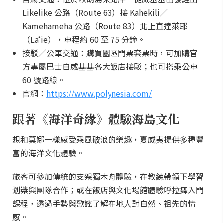
Likelike 公路（Route 63）接 Kahekili／
Kamehameha 公路（Route 83）北上直達萊耶
（Lāʻie），車程約 60 至 75 分鐘。
接駁／公車交通：購買園區門票套票時，可加購官
方專屬巴士自威基基各大飯店接駁；也可搭乘公車
60 號路線。
官網：
https://www.polynesia.com/
跟著《海洋奇緣》體驗海島文化
想和莫娜一樣感受乘風破浪的樂趣，夏威夷提供多種豐
富的海洋文化體驗。
旅客可參加傳統的支架獨木舟體驗，在教練帶領下學習
划槳與團隊合作；或在飯店與文化場館體驗呼拉舞入門
課程，透過手勢與歌謠了解在地人對自然、祖先的情
感。