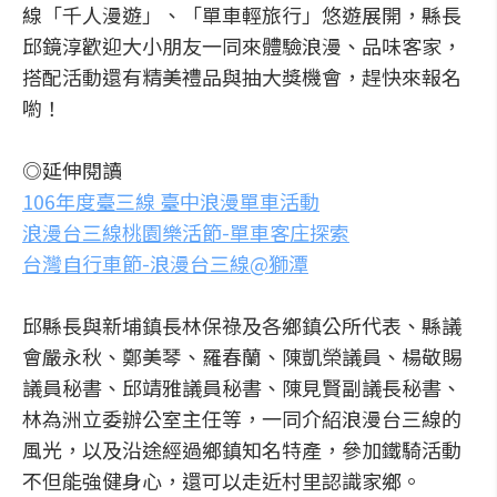
線「千人漫遊」、「單車輕旅行」悠遊展開，縣長
邱鏡淳歡迎大小朋友一同來體驗浪漫、品味客家，
搭配活動還有精美禮品與抽大獎機會，趕快來報名
喲！
◎延伸閱讀
106年度臺三線 臺中浪漫單車活動
浪漫台三線桃園樂活節-單車客庄探索
台灣自行車節-浪漫台三線@獅潭
邱縣長與新埔鎮長林保祿及各鄉鎮公所代表、縣議
會嚴永秋、鄭美琴、羅春蘭、陳凱榮議員、楊敬賜
議員秘書、邱靖雅議員秘書、陳見賢副議長秘書、
林為洲立委辦公室主任等，一同介紹浪漫台三線的
風光，以及沿途經過鄉鎮知名特產，參加鐵騎活動
不但能強健身心，還可以走近村里認識家鄉。