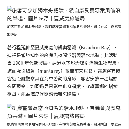
旅客可參加獨木舟體驗，親自感受莫娜乘風破浪的樂趣。圖片來源｜夏威夷
旅遊局
若行程延伸至夏威夷島的凱奧霍灣（Keauhou Bay），
這裡是當地知名的魔鬼魚夜間浮潛與潛水地點；此活動
自 1980 年代起發展，透過水下燈光吸引浮游生物聚集，
進而吸引蝠鱝（manta ray）夜間前來覓食，讓遊客有機
會近距離觀察其在海中游動的身影。旅客安排一趟蝠鱝
夜間觀察，如同遇見電影中化身蝠鱝、守護莫娜的塔拉
祖母，能為海島假期增添難忘體驗。
凱奧霍灣為當地知名的潛水地點，有機會與魔鬼魚共游。圖片來源｜夏威夷