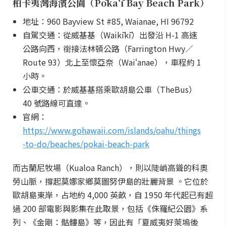
柏卡夷灣海濱公園（Pōkaʻī Bay Beach Park）
地址：960 Bayview St #85, Waianae, HI 96792
自駕交通：從威基基（Waikīkī）出發沿 H-1 高速
公路向西，銜接法林頓公路（Farrington Hwy／
Route 93）北上至懷亞奈（Waiʻanae），車程約 1
小時。
公車交通：於威基基搭乘歐胡島公車（TheBus）
40 號路線可直達。
官網：
https://www.gohawaii.com/islands/oahu/things
-to-do/beaches/pokai-beach-park
而古蘭尼牧場（Kualoa Ranch），則以陡峭高聳的科奧
勞山脈，撐起莫娜家鄉莫圖努伊島的壯麗背景 。它位於
歐胡島東岸，占地約 4,000 英畝，自 1950 年代起已有超
過 200 部電影與影集在此取景，包括《侏羅紀公園》系
列、《金剛：骷髏島》等，因此有「夏威夷好萊塢後