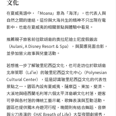
文化
在夏威夷語中，「Moana」意為「海洋」，也代表人與
自然之間的連結。這份與大海共生的精神不只出現在電
影中，也能在夏威夷的相關景點與體驗中看見。
推薦親子旅客前往歐胡島的奧拉尼迪士尼度假飯店
（Aulani, A Disney Resort & Spa），與莫娜見面合影，
並參加營火故事與兒童活動。
若想進一步了解玻里尼西亞文化，也可走訪位於歐胡島
北岸萊耶（Lāʻie）的玻里尼西亞文化中心（Polynesian
Cultural Center），這是認識玻里尼西亞文化的代表性
景點之一。園區內設有夏威夷、薩摩亞、東加、斐濟、
大溪地與紐西蘭毛利等六個太平洋島嶼文化村落，遊客
可參與各村落的傳統工藝示範、歌舞表演與互動活動。
園區也提供獨木舟遊河行程，晚間則有結合舞蹈、音樂
與火刀表演的《HĀ: Breath of Life》大型夜間劇場秀，