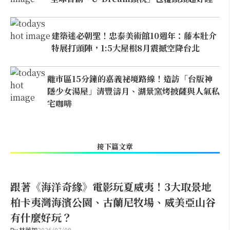
建築迷必朝聖！忠泰美術館10週年：藤本壯介
特展打頭陣，1:5大屋根8月震撼空降台北
離市區15分鐘的嘉義祕境路線！造訪「台版神
隱少女湯屋」清豐濤月、湖景窯烤披薩與人氣私
宅咖啡
接下篇文章
跟著《海洋奇緣》電影玩夏威夷！3大取景地
柏卡夷灣海濱公園、古蘭尼牧場、威美亞山谷
有什麼好玩？
By
林芳如
2026/07/09