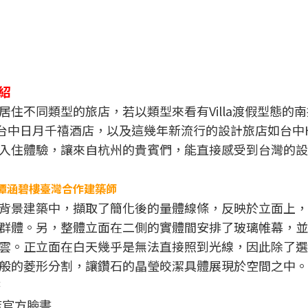
紹
住不同類型的旅店，若以類型來看有Villa渡假型態的
台中日月千禧酒店，以及這幾年新流行的設計旅店如台中Hot
入住體驗，讓來自杭州的貴賓們，能直接感受到台灣的設
潭涵碧樓臺灣合作建築師
背景建築中，擷取了簡化後的量體線條，反映於立面上，
群體。另，整體立面在二側的實體間安排了玻璃帷幕，並
雲。正立面在白天幾乎是無法直接照到光線，因此除了選
般的菱形分割，讓鑽石的晶瑩皎潔具體展現於空間之中。
店官方臉書