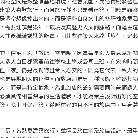
因為空間是跟整個基地環境、社會氛圍、民俗傳統緊密包
建築人喜歡旅行，而且旅行並不只是看建築，同時是觀察
是憑空想像掉出來的，而是精粹自身文化的各種抽象意涵
，需要理解建築師、環境及其歷史人文的脈絡，而藉由這
人往後繼續邁進的能量，因此對建築人來說「旅行」是必
的「住宅」跟「旅店」空間呢？因為這是跟人最息息相關
大多人白日都需要前往學校上學或公司上班，在家的時間
但「家」仍是最獨特且令人心安的，因為它代表「私人的
也是展現個人的延伸。而旅店則是另一種狀態，雖然其功
人，而是無特定對象，為此旅店的設計需要同時兼顧誘人
必須具備相當深厚的生活體驗，才能為業主設計出好的空
築，晚上睡好建築，從睡在好的且不同的旅店中，用身體
幸長，皆熱愛建築旅行，並擅長於住宅及旅店設計，最重