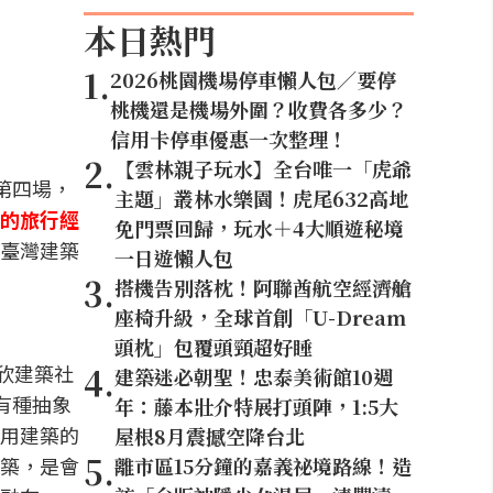
本日熱門
1
.
2026桃園機場停車懶人包／要停
桃機還是機場外圍？收費各多少？
信用卡停車優惠一次整理！
2
.
【雲林親子玩水】全台唯一「虎爺
第四場，
主題」叢林水樂園！虎尾632高地
的旅行經
免門票回歸，玩水＋4大順遊秘境
臺灣建築
一日遊懶人包
3
.
搭機告別落枕！阿聯酋航空經濟艙
座椅升級，全球首創「U-Dream
頭枕」包覆頭頸超好睡
4
.
欣建築社
建築迷必朝聖！忠泰美術館10週
感有種抽象
年：藤本壯介特展打頭陣，1:5大
用建築的
屋根8月震撼空降台北
5
.
築，是會
離市區15分鐘的嘉義祕境路線！造