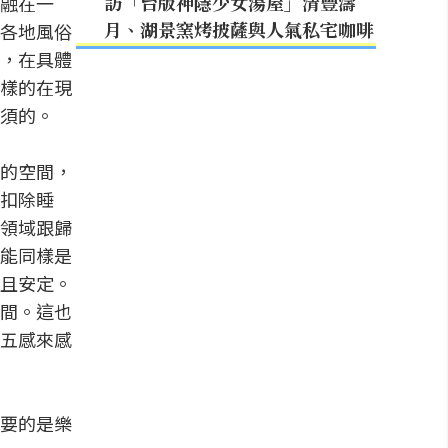
訪「台版神隱少女湯屋」清豐濤
融在一
月、湖景窯烤披薩與人氣私宅咖啡
各地風俗
，在具體
樣的在現
須的。
的空間，
扣除睡
領域跟歸
能同樣是
且安定。
間。這也
五感來感
要的是樂