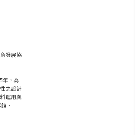
育發展協
05年，為
性之設計
料運用與
示館、