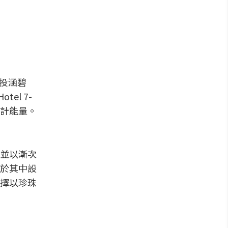
南投涵碧
el 7-
計能量。
並以漸次
於其中設
擇以珍珠