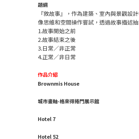
題綱
『敘故事』，作為建築、室內與景觀設計
像思維和空間操作嘗試，透過故事描述抽
1.故事開始之前
2.故事結束之後
3.日常／非正常
4.正常／非日常
作品介紹
Brownmis House
城市畫軸-格來得捲門展示館
Hotel 7
Hotel 52