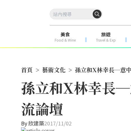
美食
旅遊
Food & Wine
Travel & Exp
首頁
>
藝術文化
>
孫立和X林幸長─意
孫立和X林幸長
流論壇
By
欣建築
2017/11/02