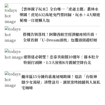
【雲林親子玩水】全台唯一「虎爺主題」叢林水
樂園！虎尾632高地免門票回歸，玩水＋4大順遊
秘境一日遊懶人包
搭機告別落枕！阿聯酋航空經濟艙座椅升級，
全球首創「U-Dream頭枕」包覆頭頸超好睡
建築迷必朝聖！忠泰美術館10週年：藤本壯介
特展打頭陣，1:5大屋根8月震撼空降台北
離市區15分鐘的嘉義祕境路線！造訪「台版神
隱少女湯屋」清豐濤月、湖景窯烤披薩與人氣私
宅咖啡