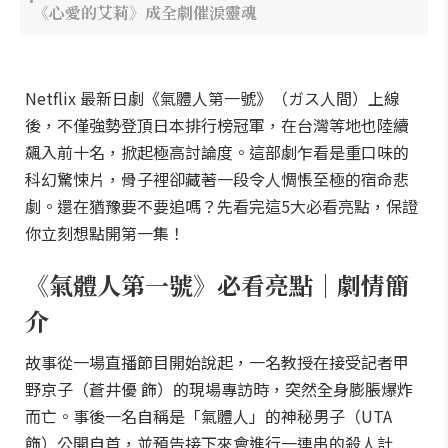
《心愛的艾莉》成全劇催淚靈魂
Netflix 最新日劇《氣體人第一號》（ガス人間）上線
後，不僅強勢登頂日本排行榜冠軍，在台灣等地也陸續
飆入前十名，掀起極高討論度。這部劇乍看是重口味的
科幻驚悚片，骨子裡卻藏著一段令人惆悵至極的宿命悲
劇。還在猶豫要不要追嗎？先看完這5大必看亮點，保證
你立刻想點開第一集！
《氣體人第一號》必看亮點｜劇情簡
介
故事從一場直播節目開始說起，一名教授在接受記者甲
野京子（蒼井優 飾）的現場專訪時，突然全身膨脹爆炸
而亡。事後一名自稱是「氣體人」的神秘男子（UTA
飾）公開自首，並預告接下來會進行一連串的殺人計