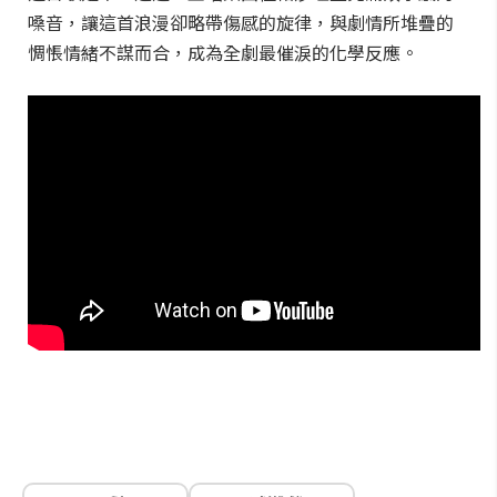
嗓音，讓這首浪漫卻略帶傷感的旋律，與劇情所堆疊的
惆悵情緒不謀而合，成為全劇最催淚的化學反應。