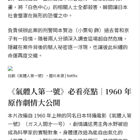
畫，將「白色中心」的相關人士全都殺害，瞬間讓日本
社會壟罩在無形的恐懼之中。
負責偵辦此案的刑警岡本賢治（小栗旬 飾）過去曾和京
子有一段情，隨著兩人分頭深入調查這場超自然危機，
隱藏在案件背後的駭人祕密逐一浮現，也讓彼此糾纏的
命運再度交織。
日劇《氣體人第一號》。圖片來源 | Netflix
《氣體人第一號》必看亮點｜1960 年
原作劇情大公開
本片改編自 1960 年上映的同名日本特攝電影《氣體人第
一號》（ガス人間㐧一号），劇情講述男主角水野被迫
成為科學家的實驗對象，身體遭改造為能自由氣化的