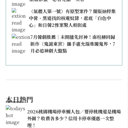
《氣體人第一號》有原型案件？韓版納粹集
中營、黑道找的核電奴隸，起底「白色中
心」和日韓2慘案驚人相似處
7月韓劇推薦｜未開播先封神！南柱赫回歸
新作《鬼謎東宮》攜手盧允瑞勇闖鬼界，7
月必追神劇大盤點
本日熱門
2026桃園機場停車懶人包／要停桃機還是機場
外圍？收費各多少？信用卡停車優惠一次整
理！