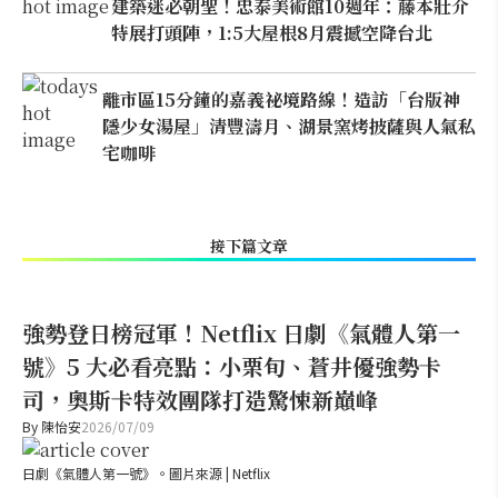
建築迷必朝聖！忠泰美術館10週年：藤本壯介
特展打頭陣，1:5大屋根8月震撼空降台北
離市區15分鐘的嘉義祕境路線！造訪「台版神
隱少女湯屋」清豐濤月、湖景窯烤披薩與人氣私
宅咖啡
接下篇文章
強勢登日榜冠軍！Netflix 日劇《氣體人第一
號》5 大必看亮點：小栗旬、蒼井優強勢卡
司，奧斯卡特效團隊打造驚悚新巔峰
By
陳怡安
2026/07/09
日劇《氣體人第一號》。圖片來源 | Netflix