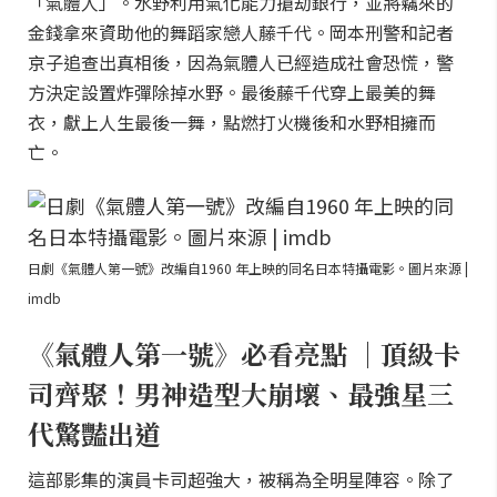
「氣體人」。水野利用氣化能力搶劫銀行，並將竊來的
金錢拿來資助他的舞蹈家戀人藤千代。岡本刑警和記者
京子追查出真相後，因為氣體人已經造成社會恐慌，警
方決定設置炸彈除掉水野。最後藤千代穿上最美的舞
衣，獻上人生最後一舞，點燃打火機後和水野相擁而
亡。
日劇《氣體人第一號》改編自1960 年上映的同名日本特攝電影。圖片來源 |
imdb
《氣體人第一號》必看亮點 ｜頂級卡
司齊聚！男神造型大崩壞、最強星三
代驚豔出道
這部影集的演員卡司超強大，被稱為全明星陣容。除了