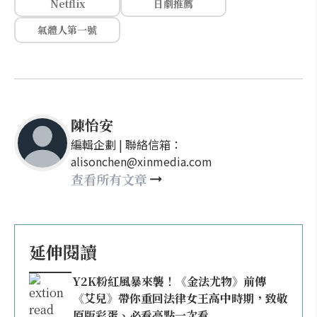
Netflix
日劇推薦
氣體人第一號
陳怡安
編輯企劃 | 聯絡信箱：
alisonchen@xinmedia.com
查看所有文章
延伸閱讀
Y2K粉紅風暴來襲！《金法尤物》前傳
《艾兒》帶你重回法律女王高中時期，致敬
原版彩蛋、必看亮點一次看