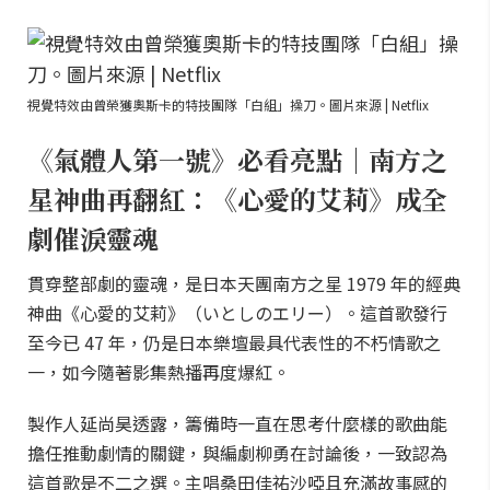
視覺特效由曾榮獲奧斯卡的特技團隊「白組」操刀。圖片來源 | Netflix
《氣體人第一號》必看亮點｜南方之
星神曲再翻紅：《心愛的艾莉》成全
劇催淚靈魂
貫穿整部劇的靈魂，是日本天團南方之星 1979 年的經典
神曲《心愛的艾莉》（いとしのエリー）。這首歌發行
至今已 47 年，仍是日本樂壇最具代表性的不朽情歌之
一，如今隨著影集熱播再度爆紅。
製作人延尚昊透露，籌備時一直在思考什麼樣的歌曲能
擔任推動劇情的關鍵，與編劇柳勇在討論後，一致認為
這首歌是不二之選。主唱桑田佳祐沙啞且充滿故事感的