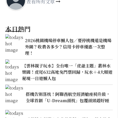
查看所有文章
本日熱門
2026桃園機場停車懶人包／要停桃機還是機場
外圍？收費各多少？信用卡停車優惠一次整
理！
【雲林親子玩水】全台唯一「虎爺主題」叢林水
樂園！虎尾632高地免門票回歸，玩水＋4大順遊
秘境一日遊懶人包
搭機告別落枕！阿聯酋航空經濟艙座椅升級，
全球首創「U-Dream頭枕」包覆頭頸超好睡