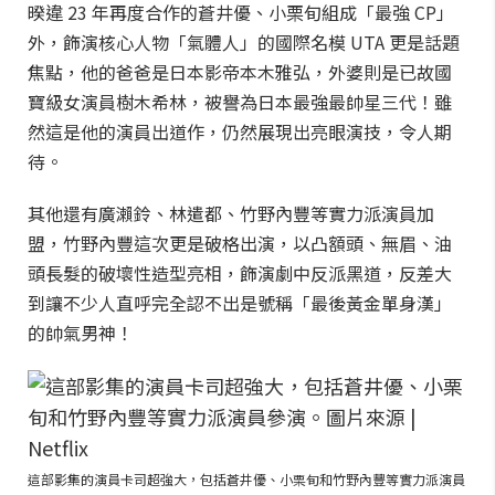
暌違 23 年再度合作的蒼井優、小栗旬組成「最強 CP」
外，飾演核心人物「氣體人」的國際名模 UTA 更是話題
焦點，他的爸爸是日本影帝本木雅弘，外婆則是已故國
寶級女演員樹木希林，被譽為日本最強最帥星三代！雖
然這是他的演員出道作，仍然展現出亮眼演技，令人期
待。
其他還有廣瀨鈴、林遣都、竹野內豐等實力派演員加
盟，竹野內豐這次更是破格出演，以凸額頭、無眉、油
頭長髮的破壞性造型亮相，飾演劇中反派黑道，反差大
到讓不少人直呼完全認不出是號稱「最後黃金單身漢」
的帥氣男神！
這部影集的演員卡司超強大，包括蒼井優、小栗旬和竹野內豐等實力派演員