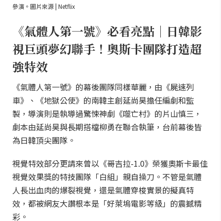
參演。圖片來源 | Netflix
《氣體人第一號》必看亮點｜日韓影
視巨頭夢幻聯手！奧斯卡團隊打造超
強特效
《氣體人第一號》的幕後團隊同樣華麗，由《屍速列
車》、《地獄公使》的南韓主創延尚昊擔任編劇和監
製，導演則是執導過驚悚神劇《噬亡村》的片山慎三，
劇本由延尚昊與長期搭檔柳勇在聯合執筆，台前幕後皆
為日韓頂尖團隊。
視覺特效部分更請來曾以《哥吉拉-1.0》榮獲奧斯卡最佳
視覺效果獎的特技團隊「白組」親自操刀。不管是氣體
人長出血肉的爆裂視覺，還是氣體穿梭實景的擬真特
效，都被網友大讚根本是「好萊塢電影等級」的震撼精
彩。