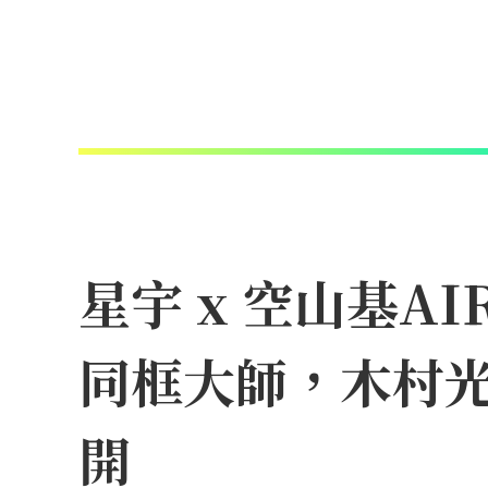
星宇 x 空山基A
同框大師，木村
開