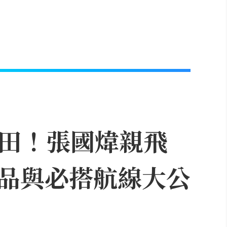
飛成田！張國煒親飛
品與必搭航線大公