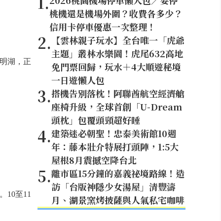
1
.
2026桃園機場停車懶人包／要停
桃機還是機場外圍？收費各多少？
信用卡停車優惠一次整理！
2
.
【雲林親子玩水】全台唯一「虎爺
主題」叢林水樂園！虎尾632高地
明湖，正
免門票回歸，玩水＋4大順遊秘境
一日遊懶人包
3
.
搭機告別落枕！阿聯酋航空經濟艙
座椅升級，全球首創「U-Dream
頭枕」包覆頭頸超好睡
4
.
建築迷必朝聖！忠泰美術館10週
年：藤本壯介特展打頭陣，1:5大
屋根8月震撼空降台北
5
.
離市區15分鐘的嘉義祕境路線！造
訪「台版神隱少女湯屋」清豐濤
10至11
月、湖景窯烤披薩與人氣私宅咖啡