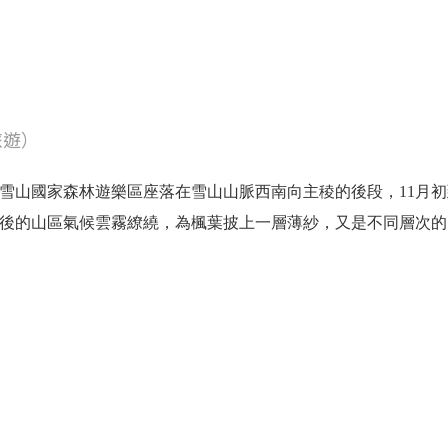
旅遊）
大雪山國家森林遊樂區座落在雪山山脈西南向主稜的後段，11月初
後的山區氣候雲霧繚繞，為楓葉披上一層薄紗，又是不同層次的