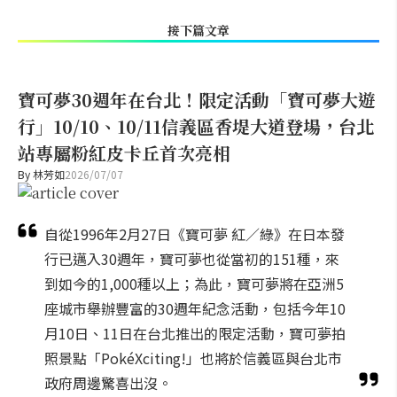
接下篇文章
寶可夢30週年在台北！限定活動「寶可夢大遊
行」10/10、10/11信義區香堤大道登場，台北
站專屬粉紅皮卡丘首次亮相
By
林芳如
2026/07/07
自從1996年2月27日《寶可夢 紅／綠》在日本發
行已邁入30週年，寶可夢也從當初的151種，來
到如今的1,000種以上；為此，寶可夢將在亞洲5
座城市舉辦豐富的30週年紀念活動，包括今年10
月10日、11日在台北推出的限定活動，寶可夢拍
照景點「PokéXciting!」也將於信義區與台北市
政府周邊驚喜出沒。