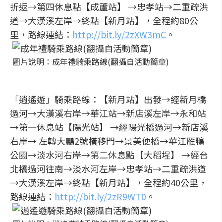
折返→第四休息點【成蘆站】 →忠孝站→二重疏洪
道→大漢溪左岸→終點【新月站】，全程約80公
里，路線連結：
http://bit.ly/2zXW3mC
。
圖片說明：成年禮騎乘路線(翻攝自活動簡章)
「逍遙遊」騎乘路線：【新月站】出發→經新月橋
過河→大漢溪右岸→華江站→新店溪左岸→永和站
→第一休息站【陽光站】 →經陽光橋過河→新店溪
右岸→ 左轉大鵬2號橫移門→景美便橋→華江雁鴨
公園→淡水河右岸→第二休息點【大稻埕】 →經台
北橋過河往南→淡水河左岸→忠孝站→二重疏洪道
→大漢溪左岸→終點【新月站】，全程約40公里，
路線連結：
http://bit.ly/2zR9WT0
。