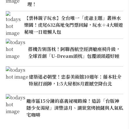
理！
【雲林親子玩水】全台唯一「虎爺主題」叢林水
樂園！虎尾632高地免門票回歸，玩水＋4大順遊
秘境一日遊懶人包
搭機告別落枕！阿聯酋航空經濟艙座椅升級，
全球首創「U-Dream頭枕」包覆頭頸超好睡
建築迷必朝聖！忠泰美術館10週年：藤本壯介
特展打頭陣，1:5大屋根8月震撼空降台北
離市區15分鐘的嘉義祕境路線！造訪「台版神
隱少女湯屋」清豐濤月、湖景窯烤披薩與人氣私
宅咖啡