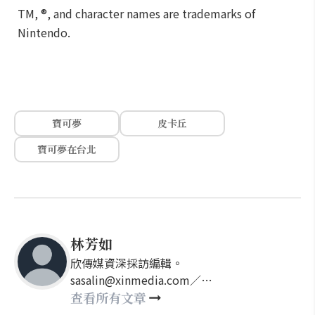
TM, ®, and character names are trademarks of
Nintendo.
寶可夢
皮卡丘
寶可夢在台北
林芳如
欣傳媒資深採訪編輯。
sasalin@xinmedia.com／
happy21917@gmail.com
查看所有文章