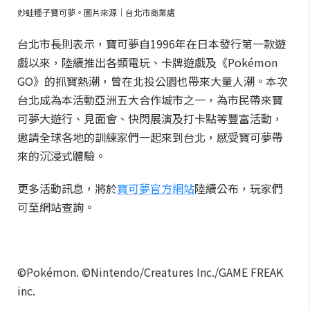
妙蛙種子寶可夢。圖片來源｜台北市商業處
台北市長則表示，寶可夢自1996年在日本發行第一款遊
戲以來，陸續推出各類電玩、卡牌遊戲及《Pokémon
GO》的抓寶熱潮，曾在北投公園也帶來大量人潮。本次
台北成為本活動亞洲五大合作城市之一，為市民帶來寶
可夢大遊行、見面會、快閃展演及打卡點等豐富活動，
邀請全球各地的訓練家們一起來到台北，感受寶可夢帶
來的沉浸式體驗。
更多活動訊息，將於
寶可夢官方網站
陸續公布，玩家們
可至網站查詢。
©Pokémon. ©Nintendo/Creatures Inc./GAME FREAK
inc.