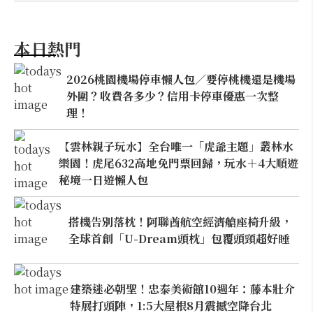
本日熱門
2026桃園機場停車懶人包／要停桃機還是機場
外圍？收費各多少？信用卡停車優惠一次整
理！
【雲林親子玩水】全台唯一「虎爺主題」叢林水
樂園！虎尾632高地免門票回歸，玩水＋4大順遊
秘境一日遊懶人包
搭機告別落枕！阿聯酋航空經濟艙座椅升級，
全球首創「U-Dream頭枕」包覆頭頸超好睡
建築迷必朝聖！忠泰美術館10週年：藤本壯介
特展打頭陣，1:5大屋根8月震撼空降台北