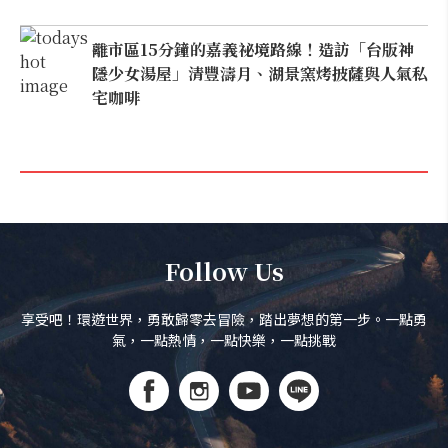
離市區15分鐘的嘉義祕境路線！造訪「台版神
隱少女湯屋」清豐濤月、湖景窯烤披薩與人氣私
宅咖啡
Follow Us
享受吧！環遊世界，勇敢歸零去冒險，踏出夢想的第一步。一點勇
氣，一點熱情，一點快樂，一點挑戰