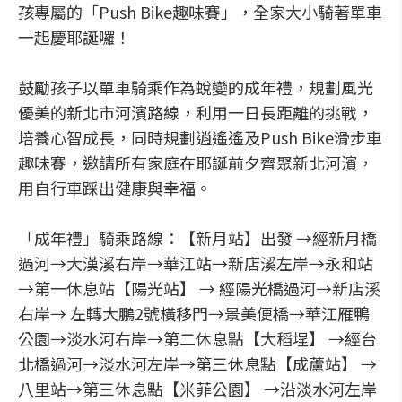
孩專屬的「Push Bike趣味賽」，全家大小騎著單車
一起慶耶誕囉！
鼓勵孩子以單車騎乘作為蛻變的成年禮，規劃風光
優美的新北市河濱路線，利用一日長距離的挑戰，
培養心智成長，同時規劃逍遙遙及Push Bike滑步車
趣味賽，邀請所有家庭在耶誕前夕齊聚新北河濱，
用自行車踩出健康與幸福。
「成年禮」騎乘路線：【新月站】出發 →經新月橋
過河→大漢溪右岸→華江站→新店溪左岸→永和站
→第一休息站【陽光站】 → 經陽光橋過河→新店溪
右岸→ 左轉大鵬2號橫移門→景美便橋→華江雁鴨
公園→淡水河右岸→第二休息點【大稻埕】 →經台
北橋過河→淡水河左岸→第三休息點【成蘆站】 →
八里站→第三休息點【米菲公園】 →沿淡水河左岸