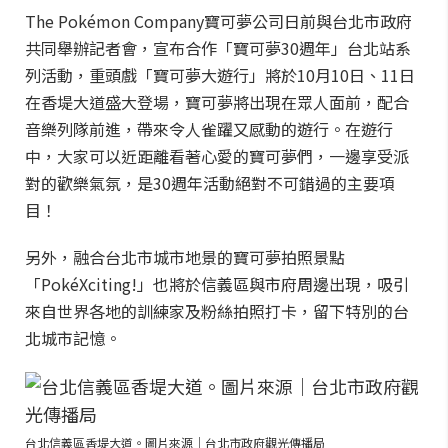
The Pokémon Company寶可夢公司日前與台北市政府
共同舉辦記者會，宣布合作「寶可夢30週年」台北站系
列活動，重頭戲「寶可夢大遊行」將於10月10日、11日
在香堤大道盛大登場，寶可夢將出現在眾人面前，配合
音樂列隊前進，帶來令人雀躍又感動的遊行。在遊行
中，大家可以近距離看著心愛的寶可夢們，一邊享受派
對的歡樂氣氛，是30週年活動絕對不可錯過的主要項
目！
另外，融合台北市城市地景的寶可夢拍照景點
「PokéXciting!」也將於信義區與市府周邊出現，吸引
來自世界各地的訓練家及粉絲拍照打卡，留下特別的台
北城市記憶。
台北信義區香堤大道。圖片來源｜台北市政府觀光傳播局