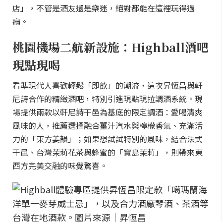
店」，不管是酒友還是樂迷，絕對都能在這裡玩得過
癮。
桃園機場二航新設施：Highball酒吧
現點現喝
看準現代人喜歡輕鬆「即飲」的潮流，這次昇恆昌與軒
尼詩合作的精緻酒吧，特別引進現點現拉調酒系統。現
場提供兩款以軒尼詩干邑為基底的限定調酒：愛喝清爽
風味的人，推薦選擇融合薑汁汽水與檸檬香氣、充滿活
力的「東方姜韻」；如果想試試特別的風味，結合法式
干邑、台灣茉莉花茶與蜂蜜的「寶島茉莉」，則帶來東
西方完美交融的味覺驚喜。