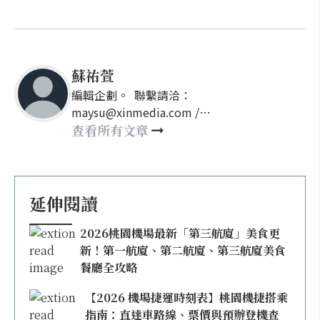
蘇祐萱
編輯企劃。 聯繫請洽：
maysu@xinmedia.com /
may860527@gmail.com
查看所有文章
延伸閱讀
2026桃園機場最新「第三航廈」美食更
新！第一航廈、第二航廈、第三航廈美食
餐廳全攻略
【2026 機場捷運時刻表】桃園機捷搭乘
指南：直達車路線、票價與預辦登機查