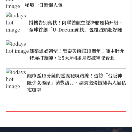
秘境一日遊懶人包
搭機告別落枕！阿聯酋航空經濟艙座椅升級，
全球首創「U-Dream頭枕」包覆頭頸超好睡
建築迷必朝聖！忠泰美術館10週年：藤本壯介
特展打頭陣，1:5大屋根8月震撼空降台北
離市區15分鐘的嘉義祕境路線！造訪「台版神
隱少女湯屋」清豐濤月、湖景窯烤披薩與人氣私
宅咖啡