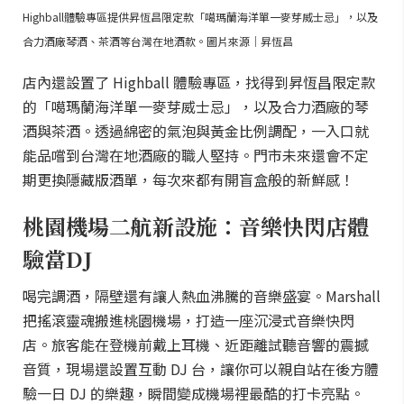
Highball體驗專區提供昇恆昌限定款「噶瑪蘭海洋單一麥芽威士忌」，以及
合力酒廠琴酒、茶酒等台灣在地酒款。圖片來源｜昇恆昌
店內還設置了 Highball 體驗專區，找得到昇恆昌限定款
的「噶瑪蘭海洋單一麥芽威士忌」，以及合力酒廠的琴
酒與茶酒。透過綿密的氣泡與黃金比例調配，一入口就
能品嚐到台灣在地酒廠的職人堅持。門市未來還會不定
期更換隱藏版酒單，每次來都有開盲盒般的新鮮感！
桃園機場二航新設施：音樂快閃店體
驗當DJ
喝完調酒，隔壁還有讓人熱血沸騰的音樂盛宴。Marshall
把搖滾靈魂搬進桃園機場，打造一座沉浸式音樂快閃
店。旅客能在登機前戴上耳機、近距離試聽音響的震撼
音質，現場還設置互動 DJ 台，讓你可以親自站在後方體
驗一日 DJ 的樂趣，瞬間變成機場裡最酷的打卡亮點。