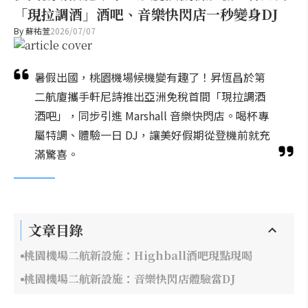
「現拉調酒」酒吧、音樂快閃店一秒變身DJ
By
蘇祐萱
2026/07/07
暑假出國，桃園機場候機變有趣了！昇恆昌於第
二航廈攜手軒尼詩推出亞洲免稅首間「現拉調酒
酒吧」，同步引進 Marshall 音樂快閃店。喝杯專
屬特調、體驗一日 DJ，讓美好假期從登機前就充
滿驚喜。
文章目錄
桃園機場二航新設施：Highball酒吧現點現喝
桃園機場二航新設施：音樂快閃店體驗當DJ