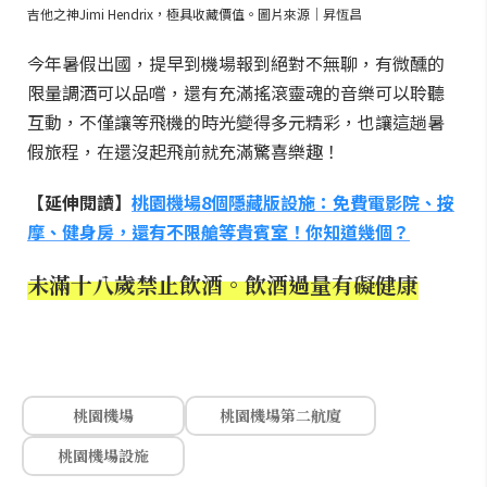
吉他之神Jimi Hendrix，極具收藏價值。圖片來源｜昇恆昌
今年暑假出國，提早到機場報到絕對不無聊，有微醺的
限量調酒可以品嚐，還有充滿搖滾靈魂的音樂可以聆聽
互動，不僅讓等飛機的時光變得多元精彩，也讓這趟暑
假旅程，在還沒起飛前就充滿驚喜樂趣！
【延伸閱讀】
桃園機場8個隱藏版設施：免費電影院、按
摩、健身房，還有不限艙等貴賓室！你知道幾個？
未滿十八歲禁止飲酒。飲酒過量有礙健康
桃園機場
桃園機場第二航廈
桃園機場設施