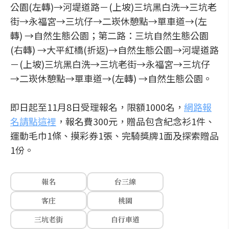
公園(左轉)→河堤道路－(上坡)三坑黑白洗→三坑老
街→永福宮→三坑仔→二崁休憩點→單車道→(左
轉) →自然生態公園；第二路：三坑自然生態公園
(右轉) →大平紅橋(折返)→自然生態公園→河堤道路
－(上坡)三坑黑白洗→三坑老街→永福宮→三坑仔
→二崁休憩點→單車道→(左轉) →自然生態公園。
即日起至11月8日受理報名，限額1000名，
網路報
名請點這裡
，報名費300元，贈品包含紀念衫1件、
運動毛巾1條、摸彩券1張、完騎獎牌1面及探索贈品
1份。
報名
台三線
客庄
桃園
三坑老街
自行車道