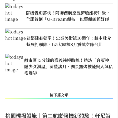
搭機告別落枕！阿聯酋航空經濟艙座椅升級，
全球首創「U-Dream頭枕」包覆頭頸超好睡
建築迷必朝聖！忠泰美術館10週年：藤本壯介
特展打頭陣，1:5大屋根8月震撼空降台北
離市區15分鐘的嘉義祕境路線！造訪「台版神
隱少女湯屋」清豐濤月、湖景窯烤披薩與人氣私
宅咖啡
接下篇文章
桃園機場設施｜第二航廈候機新體驗！軒尼詩