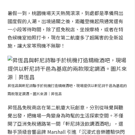
暑假一到，桃園機場天天熱鬧滾滾，到處都是準備飛出
國度假的人潮。出境過關之後，距離登機起飛通常還有
一小段等待時間，除了逛免稅店、坐按摩椅，或者在特
色候機室拍照打卡，現在第二航廈多了超厲害的全新設
施，讓大家等飛機不無聊！
昇恆昌與軒尼詩聯手於桃機打造精緻酒吧，現場提供以軒尼詩干邑為基底的
兩款限定調酒。圖片來源｜昇恆昌
昇恆昌免稅商店在第二航廈大玩創意，分別從味覺與聽
覺出發，把機場一角變身為時髦的生活探索空間。不僅
開了亞洲免稅通路第一間「軒尼詩汲飲調酒酒吧」，還
聯手頂級音響品牌 Marshall 引進「沉浸式音樂體驗快閃