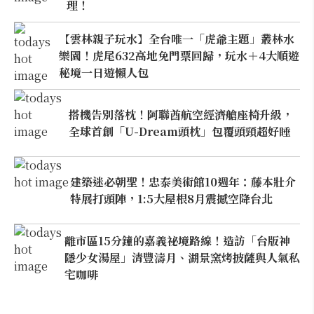
理！
【雲林親子玩水】全台唯一「虎爺主題」叢林水
樂園！虎尾632高地免門票回歸，玩水＋4大順遊
秘境一日遊懶人包
搭機告別落枕！阿聯酋航空經濟艙座椅升級，
全球首創「U-Dream頭枕」包覆頭頸超好睡
建築迷必朝聖！忠泰美術館10週年：藤本壯介
特展打頭陣，1:5大屋根8月震撼空降台北
離市區15分鐘的嘉義祕境路線！造訪「台版神
隱少女湯屋」清豐濤月、湖景窯烤披薩與人氣私
宅咖啡