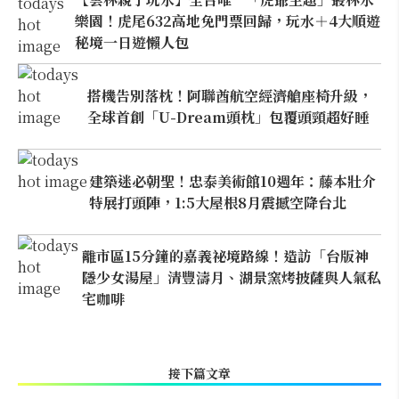
樂園！虎尾632高地免門票回歸，玩水＋4大順遊
秘境一日遊懶人包
搭機告別落枕！阿聯酋航空經濟艙座椅升級，
全球首創「U-Dream頭枕」包覆頭頸超好睡
建築迷必朝聖！忠泰美術館10週年：藤本壯介
特展打頭陣，1:5大屋根8月震撼空降台北
離市區15分鐘的嘉義祕境路線！造訪「台版神
隱少女湯屋」清豐濤月、湖景窯烤披薩與人氣私
宅咖啡
接下篇文章