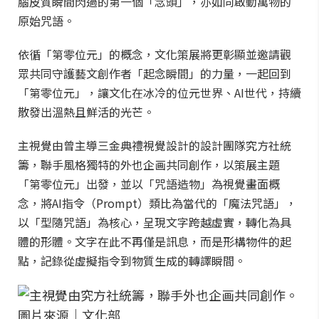
腦皮質瞬間閃過的第一個「念頭」，亦如同啟動萬物的
原始咒語。
依循「第零位元」的概念，文化策展將更彰顯並邀請觀
眾共同守護藝文創作者「起念瞬間」的力量，一起回到
「第零位元」，讓文化在冰冷的位元世界、AI世代，持續
散發出溫熱且鮮活的光芒。
主視覺由曾主導三金典禮視覺設計的設計團隊究方社統
籌，聯手風格獨特的外也企画共同創作，以策展主題
「第零位元」出發，並以「咒語造物」為視覺畫面概
念，將AI指令（Prompt）類比為當代的「魔法咒語」，
以「型隨咒語」為核心，呈現文字跨越虛實，轉化為具
體的形體。文字在此不再僅是訊息，而是形構物件的起
點，記錄從虛擬指令到物質生成的轉譯瞬間。