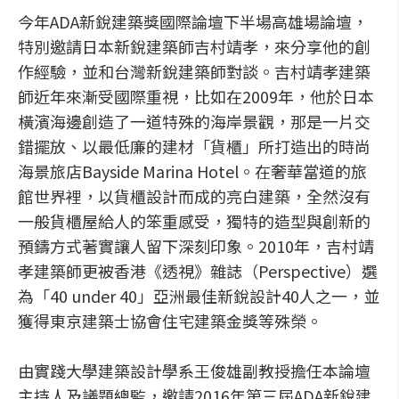
今年ADA新銳建築獎國際論壇下半場高雄場論壇，
特別邀請日本新銳建築師吉村靖孝，來分享他的創
作經驗，並和台灣新銳建築師對談。吉村靖孝建築
師近年來漸受國際重視，比如在2009年，他於日本
橫濱海邊創造了一道特殊的海岸景觀，那是一片交
錯擺放、以最低廉的建材「貨櫃」所打造出的時尚
海景旅店Bayside Marina Hotel。在奢華當道的旅
館世界裡，以貨櫃設計而成的亮白建築，全然沒有
一般貨櫃屋給人的笨重感受，獨特的造型與創新的
預鑄方式著實讓人留下深刻印象。2010年，吉村靖
孝建築師更被香港《透視》雜誌（Perspective）選
為「40 under 40」亞洲最佳新銳設計40人之一，並
獲得東京建築士協會住宅建築金獎等殊榮。
由實踐大學建築設計學系王俊雄副教授擔任本論壇
主持人及議題總監，邀請2016年第三屆ADA新銳建