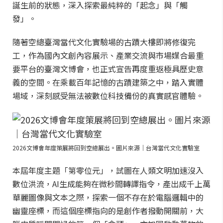
誕生前的狀態，深入探索最純粹的「起念」與「觸
發」。
隨著空總臺灣當代文化實驗場的古蹟大樓即將修復完
工，作為國內文創內容展示、產業交流與市場媒合最重
要平台的臺灣文博會，也正式宣告再度重返極具歷史意
義的空間。在乘載百年記憶的古蹟建築之中，踏入實體
場域，深刻感受無法被數位科技備份的真實感官體驗。
2026文博會年度策展將回到空總展出。圖片來源｜台灣當代文化實驗室
本屆年度主題「第零位元」，試圖在人類文明加速沒入
數位洪流，AI生成能夠在微秒間轉譯指令，產出成千上萬
華麗圖像與文本之際，探索一個不存在於電腦邏輯中的
幽靈座標，而這個座標指向的是創作者撥動開關前，大