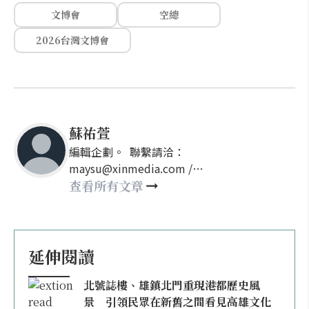
文博會
空總
2026台灣文博會
蘇祐萱
編輯企劃。 聯繫請洽：
maysu@xinmedia.com /
may860527@gmail.com
查看所有文章
延伸閱讀
北號誌樓、雄鎮北門重現港都歷史風
景 引領民眾在新舊之間看見高雄文化