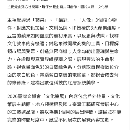
主視覺由究方社統籌，聯手外也企画共同創作。圖片來源｜文化部
主視覺透過「蘋果」、「鑰匙」、「人像」3個核心物
件，對應文化策展、文創品牌、IP授權的3大產業維度。
亞當的蘋果如同靈感的最初果實，以反思與映照，找尋
文化敘事的有機體；鑰匙象徵開啟商機的工具，目標解
鎖市場與受眾，創造無限商機；人像勾勒出靈魂與生命
力，在虛擬與真實界線模糊之際，展現豐沛的生命形
態。視覺畫面色彩的白藍綠色系，分別取自模擬數位介
面的灰白底色、電腦藍白當機的電腦藍、影視合成去背
的綠幕綠，建構出數位科技的底層系統美學。
2026臺灣文博會「文化策展」內容包含戶外地景、文化
策展主題館、地方特選館及國立臺灣工藝研究發展中心
的工藝選品店，將以為期1個月的展出時間，讓民眾在更
完整的時間尺度中，感受不同層次的展覽內容策劃。