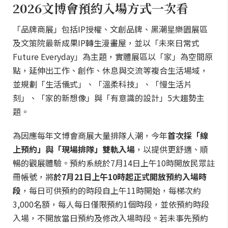
2026文博會預約入場方式一次看
「品牌商展」包括IP授權、文創品牌、黑潮星樂園展區
及文策院最新成果IP轉生漫畫屋，並以「未來日常式
Future Everyday」為主題，實體展區以「家」為空間原
點，延伸出工作、創作、休息與交流等複合生活場域，
並規劃「生活儀式」、「溫柔科技」、「慢生活片
刻」、「家的新想像」與「有意識的設計」5大趨勢主
題。
為因應每年文博會商展大量排隊人潮，今年
首次採「線
上預約」與「現場排隊」雙軌入場
，以提供更舒適、順
暢的觀展體驗。預約系統於7月14日上午10時開放民眾註
冊帳號，將
於7月21日上午10時起正式開放預約入場時
段
，每日可供預約的時段自上午11時開始，每梯次約
3,000名額，每人每日僅限預約1個時段，並依預約時段
入場，不開放當日預約及修改入場時段。若未事先預約