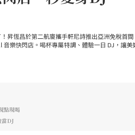
了！昇恆昌於第二航廈攜手軒尼詩推出亞洲免稅首間
all 音樂快閃店。喝杯專屬特調、體驗一日 DJ，讓美
吧現點現喝
當DJ