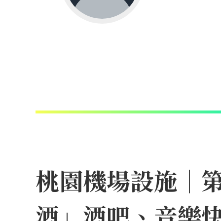
桃園機場設施｜
酒」酒吧、音樂快