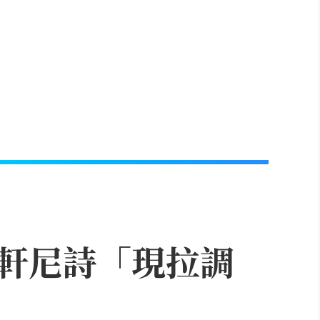
軒尼詩「現拉調