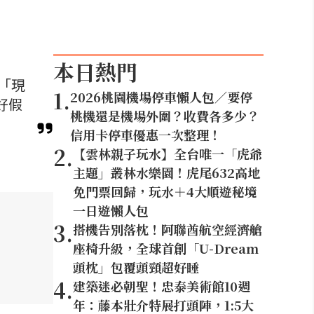
本日熱門
「現
1
.
2026桃園機場停車懶人包／要停
好假
桃機還是機場外圍？收費各多少？
信用卡停車優惠一次整理！
2
.
【雲林親子玩水】全台唯一「虎爺
主題」叢林水樂園！虎尾632高地
免門票回歸，玩水＋4大順遊秘境
一日遊懶人包
3
.
搭機告別落枕！阿聯酋航空經濟艙
座椅升級，全球首創「U-Dream
頭枕」包覆頭頸超好睡
4
.
建築迷必朝聖！忠泰美術館10週
年：藤本壯介特展打頭陣，1:5大