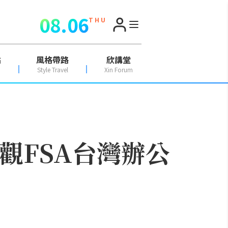
08.06
T H U
點
風格帶路
欣講堂
Style Travel
Xin Forum
參觀FSA台灣辦公