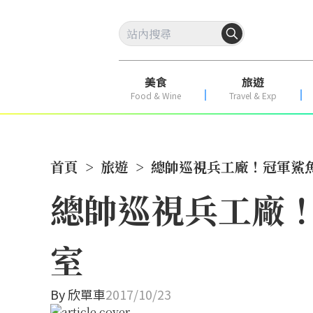
美食
旅遊
Food & Wine
Travel & Exp
首頁
>
旅遊
>
總帥巡視兵工廠！冠軍鯊魚俠
總帥巡視兵工廠！冠
室
By
欣單車
2017/10/23