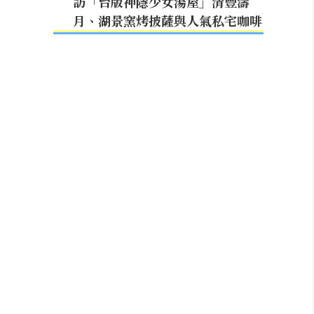
訪「台版神隱少女湯屋」清豐濤
月、湖景窯烤披薩與人氣私宅咖啡