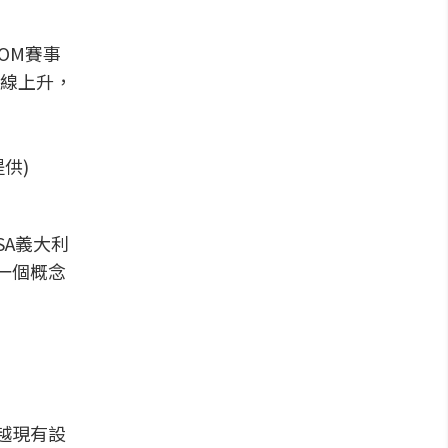
OM賽事
線上升，
提供)
SA義大利
一個概念
越現有設