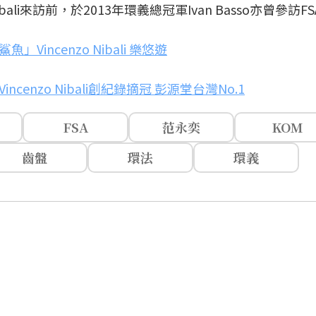
i來訪前，於2013年環義總冠軍Ivan Basso亦曾參訪F
Vincenzo Nibali 樂悠遊
ncenzo Nibali創紀錄摘冠 彭源堂台灣No.1
FSA
范永奕
KOM
齒盤
環法
環義