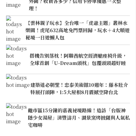
外圍？收費各多少？信用卡停車優惠一次整
理！
【雲林親子玩水】全台唯一「虎爺主題」叢林水
樂園！虎尾632高地免門票回歸，玩水＋4大順遊
秘境一日遊懶人包
搭機告別落枕！阿聯酋航空經濟艙座椅升級，
全球首創「U-Dream頭枕」包覆頭頸超好睡
建築迷必朝聖！忠泰美術館10週年：藤本壯介
特展打頭陣，1:5大屋根8月震撼空降台北
離市區15分鐘的嘉義祕境路線！造訪「台版神
隱少女湯屋」清豐濤月、湖景窯烤披薩與人氣私
宅咖啡