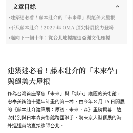
文章目錄
建築迷必看！藤本壯介的「未來學」與絕美大屋根
不只藤本壯介！2027 年 OMA 頂尖特展接力登場
邁向下一個十年：從台北地標躍進亞洲文化座標
建築迷必看！藤本壯介的「未來學」
與絕美大屋根
作為台灣首座聚焦「未來」與「城市」議題的美術館，
忠泰美術館十週年計畫的第一棒，由今年 8 月 15 日開展
的《藤本壯介建築展：原初．未來．森》重磅揭幕。這
次特別與日本森美術館跨國聯手，將東京大型個展的海
外巡迴首站直接移師台北。