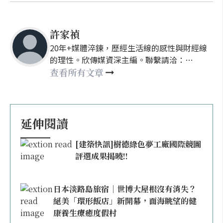
許家禎
20年+媒體淬鍊，歷經生活線的感性與財經線
的理性。欣傳媒資深主編。聯繫請洽：
nellyhsu@xinmedia.com
查看所有文章
延伸閱讀
[建築快訊]樹德綠色夢工廠國際競圖
評選成果揭曉!!
日本淡路島旅宿｜世博大屋根沒有消失？
絕美「環形飯店」新開幕，面海眺望的健
康養生療癒度假村