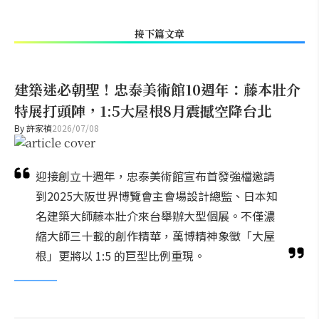
接下篇文章
建築迷必朝聖！忠泰美術館10週年：藤本壯介
特展打頭陣，1:5大屋根8月震撼空降台北
By
許家禎
2026/07/08
迎接創立十週年，忠泰美術館宣布首發強檔邀請
到2025大阪世界博覽會主會場設計總監、日本知
名建築大師藤本壯介來台舉辦大型個展。不僅濃
縮大師三十載的創作精華，萬博精神象徵「大屋
根」更將以 1:5 的巨型比例重現。