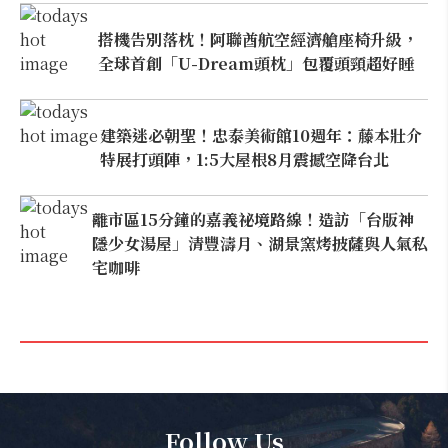
搭機告別落枕！阿聯酋航空經濟艙座椅升級，
全球首創「U-Dream頭枕」包覆頭頸超好睡
建築迷必朝聖！忠泰美術館10週年：藤本壯介
特展打頭陣，1:5大屋根8月震撼空降台北
離市區15分鐘的嘉義祕境路線！造訪「台版神
隱少女湯屋」清豐濤月、湖景窯烤披薩與人氣私
宅咖啡
Follow Us