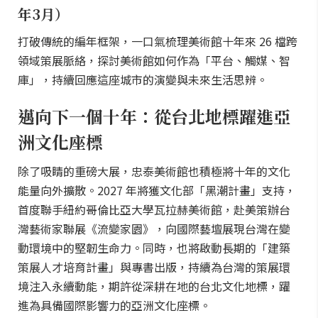
年3月）
打破傳統的編年框架，一口氣梳理美術館十年來 26 檔跨
領域策展脈絡，探討美術館如何作為「平台、觸媒、智
庫」，持續回應這座城市的演變與未來生活思辨。
邁向下一個十年：從台北地標躍進亞
洲文化座標
除了吸睛的重磅大展，忠泰美術館也積極將十年的文化
能量向外擴散。2027 年將獲文化部「黑潮計畫」支持，
首度聯手紐約哥倫比亞大學瓦拉赫美術館，赴美策辦台
灣藝術家聯展《流變家園》，向國際藝壇展現台灣在變
動環境中的堅韌生命力。同時，也將啟動長期的「建築
策展人才培育計畫」與專書出版，持續為台灣的策展環
境注入永續動能，期許從深耕在地的台北文化地標，躍
進為具備國際影響力的亞洲文化座標。