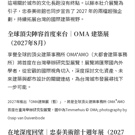
這場關於城市的文化長跑沒有終點。以藤本壯介展覽為
引子，忠泰美術館也同步宣告了 2027 年的兩檔超強企
劃，持續拓展台灣的國際建築視野。
全球頂尖陣容首度來台｜OMA 建築展
（2027年8月）
享譽全球的頂尖建築事務所 OMA*AMO（大都會建築事務
所）將首度在台灣舉辦研究型展覽！展覽將匯聚國內外
學者，從宏觀的國際視角切入，深度探討文化資產、未
來建築與都市設計的關鍵連結，為台灣城市發展尋找下
一步可能。
*
2027年推出「OMA建築展（暫）」，將是全球頂尖建築事務所 OMA
AMO
首度在臺灣舉辦研究型展覽，圖中為Timmerhuis © OMA; photography by
Ossip van Duivenbode
在地深度回望｜忠泰美術館十週年展（2027