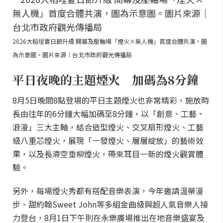
2026大稻埕夏日節升級 開幕及壓軸場「煙火×無人機」首度合體共演，圖
為示意圖。圖片來源｜台北市政府觀光傳播局
平日夜晚的主題煙火 加碼為8分鐘
8月5日晚間8點登場的平日主題煙火也非常精彩，施放時
長由往年的6分鐘大幅加碼至8分鐘，以「創意、工藝、
浪漫」三大主軸，結合造型煙火、交叉扇形煙火、工藝
級八重芯煙火，展現「一發煙火、層層綻放」的藝術效
果，以及長滯空垂柳煙火，帶來耳目一新的煙火觀賞體
驗。
另外，每場煙火秀都有搭配音樂表演，今年邀請溫蒂漫
步、甜約翰Sweet John等多組金曲級與超人氣音樂人接
力登台，8月1日下午則在永樂廣場推出在地音樂盛宴及