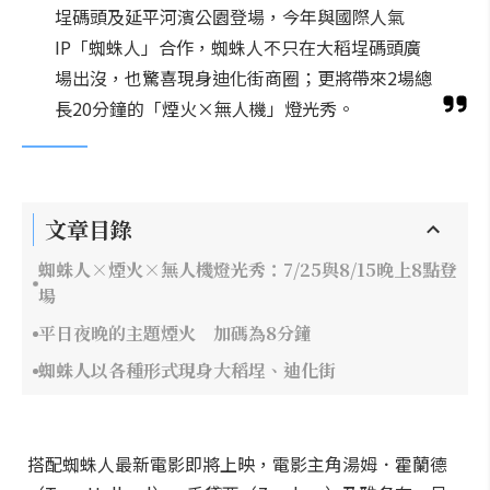
埕碼頭及延平河濱公園登場，今年與國際人氣
IP「蜘蛛人」合作，蜘蛛人不只在大稻埕碼頭廣
場出沒，也驚喜現身迪化街商圈；更將帶來2場總
長20分鐘的「煙火×無人機」燈光秀。
文章目錄
蜘蛛人×煙火×無人機燈光秀：7/25與8/15晚上8點登
場
平日夜晚的主題煙火 加碼為8分鐘
蜘蛛人以各種形式現身大稻埕、迪化街
搭配蜘蛛人最新電影即將上映，電影主角湯姆．霍蘭德