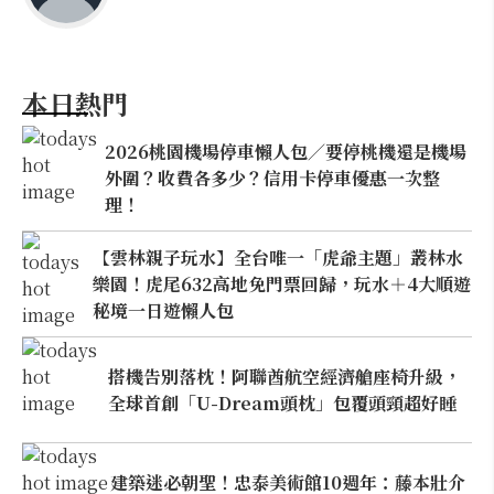
本日熱門
2026桃園機場停車懶人包／要停桃機還是機場
外圍？收費各多少？信用卡停車優惠一次整
理！
【雲林親子玩水】全台唯一「虎爺主題」叢林水
樂園！虎尾632高地免門票回歸，玩水＋4大順遊
秘境一日遊懶人包
搭機告別落枕！阿聯酋航空經濟艙座椅升級，
全球首創「U-Dream頭枕」包覆頭頸超好睡
建築迷必朝聖！忠泰美術館10週年：藤本壯介