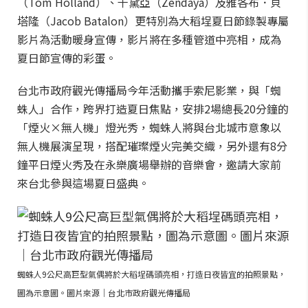
（Tom Holland）、千黛亞（Zendaya）及雅各布．貝
塔隆（Jacob Batalon）更特別為大稻埕夏日節錄製專屬
影片為活動暖身宣傳，影片將在多種管道中亮相，成為
夏日節宣傳的彩蛋。
台北市政府觀光傳播局今年活動攜手索尼影業，與「蜘
蛛人」合作，跨界打造夏日焦點，安排2場總長20分鐘的
「煙火×無人機」燈光秀，蜘蛛人將與台北城市意象以
無人機展演呈現，搭配璀璨煙火完美交織，另外還有8分
鐘平日煙火秀及在永樂廣場舉辦的音樂會，邀請大家前
來台北參與這場夏日盛典。
蜘蛛人9公尺高巨型氣偶將於大稻埕碼頭亮相，打造日夜皆宜的拍照景點，
圖為示意圖。圖片來源｜台北市政府觀光傳播局