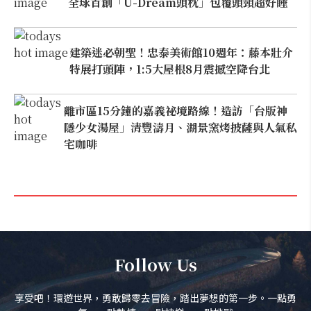
全球首創「U-Dream頭枕」包覆頭頸超好睡
建築迷必朝聖！忠泰美術館10週年：藤本壯介
特展打頭陣，1:5大屋根8月震撼空降台北
離市區15分鐘的嘉義祕境路線！造訪「台版神
隱少女湯屋」清豐濤月、湖景窯烤披薩與人氣私
宅咖啡
Follow Us
享受吧！環遊世界，勇敢歸零去冒險，踏出夢想的第一步。一點勇