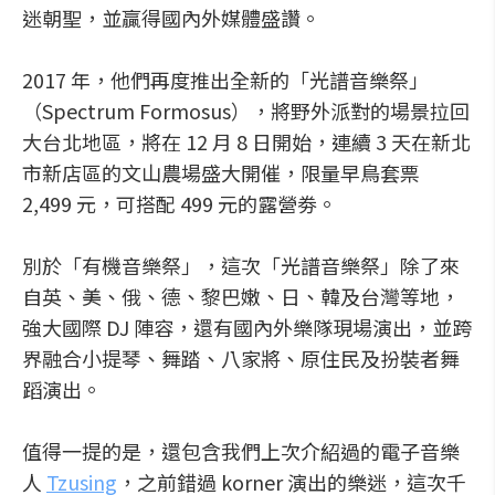
迷朝聖，並贏得國內外媒體盛讚。
2017 年，他們再度推出全新的「光譜音樂祭」
（Spectrum Formosus），將野外派對的場景拉回
大台北地區，將在 12 月 8 日開始，連續 3 天在新北
市新店區的文山農場盛大開催，限量早鳥套票
2,499 元，可搭配 499 元的露營劵。
別於「有機音樂祭」，這次「光譜音樂祭」除了來
自英、美、俄、德、黎巴嫩、日、韓及台灣等地，
強大國際 DJ 陣容，還有國內外樂隊現場演出，並跨
界融合小提琴、舞踏、八家將、原住民及扮裝者舞
蹈演出。
值得一提的是，還包含我們上次介紹過的電子音樂
人
Tzusing
，之前錯過 korner 演出的樂迷，這次千