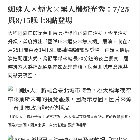
蜘蛛人×煙火×無人機燈光秀：7/25
與8/15晚上8點登場
大稻埕夏日節是台北最具指標性的夏日活動，今年活動
升級，首度推出「國際IP×煙火×無人機」展演，將在7
月25日開幕及8月15日壓軸場晚間8點登場，由無人機展
演搭配煙火秀，為觀眾帶來總長20分鐘的夜空饗宴，屆
時蜘蛛人將搭配原版電影配樂穿梭，與台北城市意象共
同點亮夜空。
「蜘蛛人」將融合臺北城市特色，為大稻埕夜空帶來前所未有的視覺震撼，
圖為示意圖。圖片來源｜台北市政府觀光傳播局