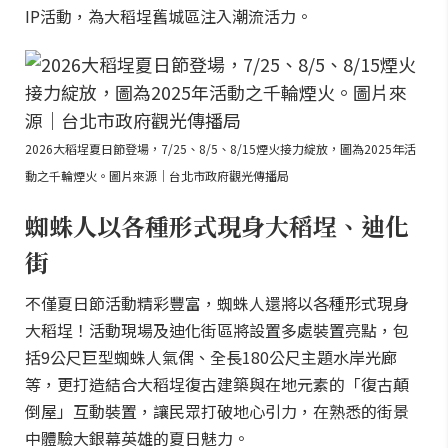
IP活動，為大稻埕舊城區注入潮流活力。
2026大稻埕夏日節登場，7/25、8/5、8/15煙火接力綻放，圖為2025年活
動之千輪煙火。圖片來源｜台北市政府觀光傳播局
蜘蛛人以各種形式現身大稻埕、迪化
街
不僅夏日節活動精彩豐富，蜘蛛人還將以各種形式現身
大稻埕！活動現場及迪化街區將設置多處裝置亮點，包
括9公尺巨型蜘蛛人氣偶、全長180公尺主題水岸光廊
等，更打造結合大稻埕復古建築與在地元素的「復古顛
倒屋」互動裝置，讓民眾打破地心引力，在熟悉的街景
中體驗大銀幕英雄的夏日魅力。