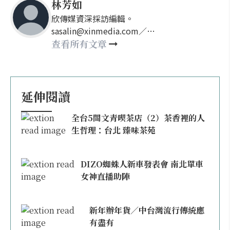
林芳如
欣傳媒資深採訪編輯。
sasalin@xinmedia.com／
happy21917@gmail.com
查看所有文章
延伸閱讀
全台5間文青喫茶店（2）茶香裡的人
生哲理：台北 臻味茶苑
DIZO蜘蛛人新車發表會 南北單車
女神直播助陣
新年辦年貨／中台灣流行傳統應
有盡有