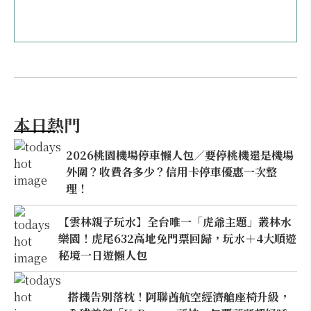
本日熱門
2026桃園機場停車懶人包／要停桃機還是機場
外圍？收費各多少？信用卡停車優惠一次整
理！
【雲林親子玩水】全台唯一「虎爺主題」叢林水
樂園！虎尾632高地免門票回歸，玩水＋4大順遊
秘境一日遊懶人包
搭機告別落枕！阿聯酋航空經濟艙座椅升級，