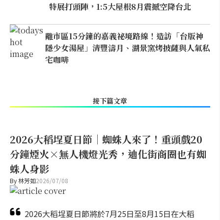
特展打頭陣，1:5大屋根8月震撼空降台北
離市區15分鐘的嘉義祕境路線！造訪「台版神
隱少女湯屋」清豐濤月、湖景窯烤披薩與人氣私
宅咖啡
接下篇文章
2026大稻埕夏日節｜蜘蛛人來了！重頭戲20
分鐘煙火×無人機燈光秀，迪化街商圈也有蜘
蛛人身影
By
林芳如
2026/07/08
2026大稻埕夏日節將於7月25日至8月15日在大稻