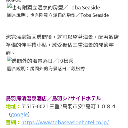
圖片說明：也有附獨立溫泉的房型／Toba Seaside
泡完溫泉飯回房間後，就可以望著海景，配著飯店
準備的伴手禮小點，感受獨佔三重海景的閒適寧
靜。
圖片說明：房間外的海景落日／段松秀
鳥羽海濱溫泉酒店／鳥羽シ?サイドホテル
地址：
〒517-0021 三重?鳥羽市安?島町１０８４
（
google
）
官網：
https://www.tobaseasidehotel.co.jp/