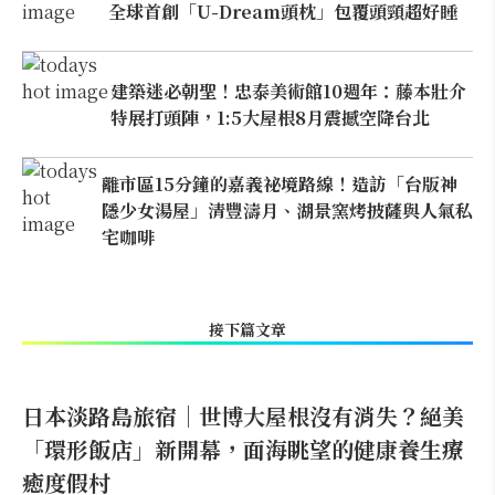
全球首創「U-Dream頭枕」包覆頭頸超好睡
建築迷必朝聖！忠泰美術館10週年：藤本壯介
特展打頭陣，1:5大屋根8月震撼空降台北
離市區15分鐘的嘉義祕境路線！造訪「台版神
隱少女湯屋」清豐濤月、湖景窯烤披薩與人氣私
宅咖啡
接下篇文章
日本淡路島旅宿｜世博大屋根沒有消失？絕美
「環形飯店」新開幕，面海眺望的健康養生療
癒度假村