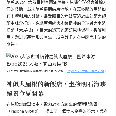
隨著2025年大阪世博會圓滿落幕，這場全球盛會帶給人
們的悸動，並未隨著展期結束消散。在眾多關於場館如
何永續利用的討論，最受矚目的焦點莫過於由建築大師
藤本壯介打造、象徵著傳統與永續精神的全球最大木造
建築「大屋根」。巨大的環形迴廊該原地保存、拆解利
用，還是以某種形式重生，成為許多人心中懸而未決的
期待。
2025大阪世博精神建築大屋根。圖片來源｜
Expo2025 大阪・関西万博
FB
神似大屋根的新飯店，坐擁明石海峽
絕景今夏開幕
在這股討論聲浪中，致力於地方創生的保聖那集團
（Pasona Group），提出了一個令人驚喜的答案。兵庫