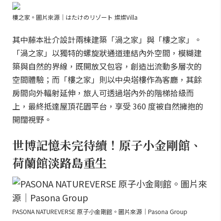
樓之家。圖片來源｜はたけのリゾート 燦燦Villa
其中藤本壯介設計兩棟建築「渦之家」與「樓之家」。
「渦之家」以獨特的螺旋狀通道連結內外空間，模糊建
築與自然的界線，既開放又包容，創造出流動多層次的
空間體驗；而「樓之家」則以中央塔樓作為客廳，其餘
房間向外輻射延伸，旅人可透過塔內外的階梯拾級而
上，最終抵達屋頂花園平台，享受 360 度被自然擁抱的
開闊視野。
世博記憶未完待續！原子小金剛館、
荷蘭館淡路島重生
PASONA NATUREVERSE 原子小金剛館。圖片來源｜Pasona Group