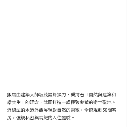
飯店由建築大師坂茂設計操刀，秉持著「自然與建築和
諧共生」的理念，試圖打造一處極致奢華的避世聖地。
流線型的木造外觀展現對自然的崇敬，全館規劃58間客
房，強調私密與精緻的入住體驗。