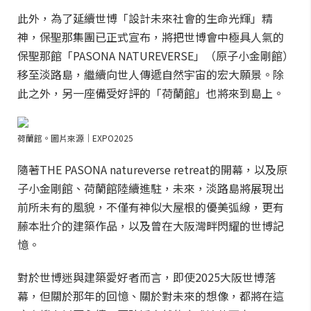
此外，為了延續世博「設計未來社會的生命光輝」精
神，保聖那集團已正式宣布，將把世博會中極具人氣的
保聖那館「PASONA NATUREVERSE」（原子小金剛館）
移至淡路島，繼續向世人傳遞自然宇宙的宏大願景。除
此之外，另一座備受好評的「荷蘭館」也將來到島上。
荷蘭館。圖片來源｜EXPO2025
隨著THE PASONA natureverse retreat的開幕，以及原
子小金剛館、荷蘭館陸續進駐，未來，淡路島將展現出
前所未有的風貌，不僅有神似大屋根的優美弧線，更有
藤本壯介的建築作品，以及曾在大阪灣畔閃耀的世博記
憶。
對於世博迷與建築愛好者而言，即使2025大阪世博落
幕，但關於那年的回憶、關於對未來的想像，都將在這