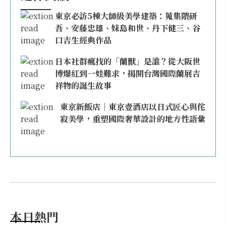
東京必訪5棟大師級美學建築：蒐集隈研
吾、安藤忠雄、妹島和世、丹下健三、谷
口吉生經典作品
日本社群瘋找的「蘭獸」是誰？從大阪世
博爆紅到一娃難求，揭開台灣國際蘭展吉
祥物的誕生故事
東京新飯店｜東京壹酒店以日式匠心與侘
寂美學，重塑國際奢華設計的地方性語彙
本日熱門