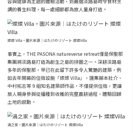
容與健康為主題的體驗活動，到嚴選淡路島時令食材烹
調的養生料理，每一處細節都為旅人量身打造。
燦燦 Villa。圖片來源｜はたけのリゾート 燦燦Villa
事實上，THE PASONA natureverse retreat僅是保聖那
集團將淡路島打造為創生之島的拼圖之一。深耕淡路島
多年的保聖那，早已在此留下許多令人驚艷的建築，例
如去年開幕的住宿設施「燦燦 Villa」，匯集藤本壯介、
中村拓志等 9 組知名建築師作品，不僅提供住宿，更讓
旅人親身參與從播種到收穫的完整農耕過程，體驗回歸
土地的感動。
渦之家。圖片來源｜はたけのリゾート 燦燦Villa