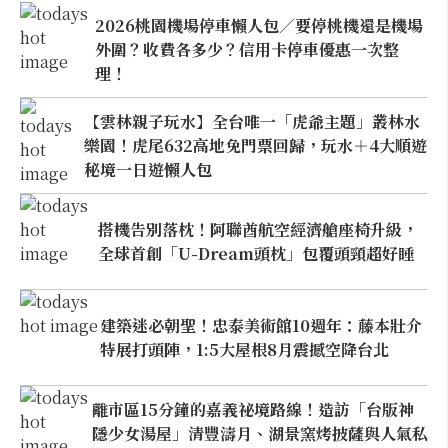
2026桃園機場停車懶人包／要停桃機還是機場
外圍？收費各多少？信用卡停車優惠一次整
理！
【雲林親子玩水】全台唯一「虎爺主題」叢林水
樂園！虎尾632高地免門票回歸，玩水＋4大順遊
秘境一日遊懶人包
搭機告別落枕！阿聯酋航空經濟艙座椅升級，
全球首創「U-Dream頭枕」包覆頭頸超好睡
建築迷必朝聖！忠泰美術館10週年：藤本壯介
特展打頭陣，1:5大屋根8月震撼空降台北
離市區15分鐘的嘉義祕境路線！造訪「台版神
隱少女湯屋」清豐濤月、湖景窯烤披薩與人氣私