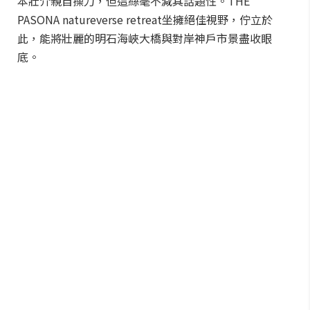
本壯介親自操刀，但這絲毫不減其話題性。THE
PASONA natureverse retreat坐擁絕佳視野，佇立於
此，能將壯麗的明石海峽大橋與對岸神戶市景盡收眼
底。