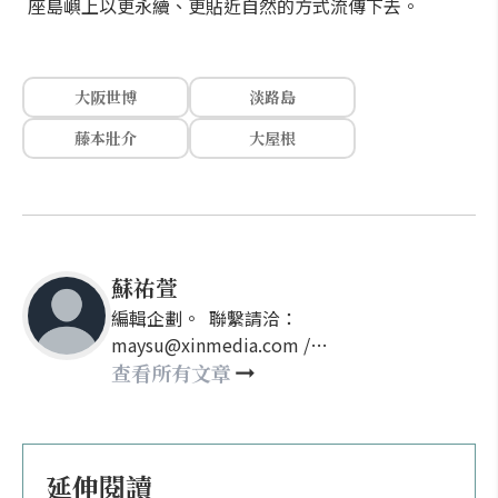
座島嶼上以更永續、更貼近自然的方式流傳下去。
大阪世博
淡路島
藤本壯介
大屋根
蘇祐萱
編輯企劃。 聯繫請洽：
maysu@xinmedia.com /
may860527@gmail.com
查看所有文章
延伸閱讀