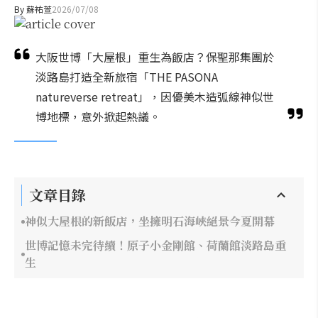
By
蘇祐萱
2026/07/08
大阪世博「大屋根」重生為飯店？保聖那集團於
淡路島打造全新旅宿「THE PASONA
natureverse retreat」，因優美木造弧線神似世
博地標，意外掀起熱議。
文章目錄
神似大屋根的新飯店，坐擁明石海峽絕景今夏開幕
世博記憶未完待續！原子小金剛館、荷蘭館淡路島重
生