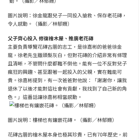
圖片說明：徐金龍跟兒子一同投入搶救、保存老花磚，
令人感動。（攝影／林郁姍）
父子齊心投入 修復檜木屋、推廣老花磚
主要負責導覽花磚古厝的志工，是徐嘉彬的爸爸徐金
龍，徐老先生雖頭髮灰白，但對花磚的介紹非常有條理
且清晰，不管問什麼都難不倒他。能有一位不反對兒子
瘋狂的興趣、甚至跟著一起投入的父親，實在難能可
貴。徐嘉彬提到，有一次爸爸對他說：「謝謝你，讓我
退休了以後才能對這社會有貢獻，我找到了自己新的角
色。」這番話讓徐嘉彬相當感動。
圖片說明：樓梯也有鑲嵌花磚。（攝影／林郁姍）
花磚古厝的檜木屋本身也極其珍貴，已有70年歷史，前