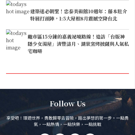
建築迷必朝聖！忠泰美術館10週年：藤本壯介
特展打頭陣，1:5大屋根8月震撼空降台北
離市區15分鐘的嘉義祕境路線！造訪「台版神
隱少女湯屋」清豐濤月、湖景窯烤披薩與人氣私
宅咖啡
Follow Us
享受吧！環遊世界，勇敢歸零去冒險，踏出夢想的第一步。一點勇
氣，一點熱情，一點快樂，一點挑戰