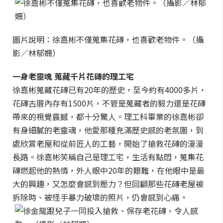
圖片說明：徐嘉彬不僅蒐集花磚，也喜歡老物件。（攝
影／林郁姍）
一身老靈魂 蒐藏千片花磚的理工宅
徐嘉彬蒐藏花磚已有20年的歷史，至今約有4000多片，
花磚古厝內存有1500片，不管是蒐藏者的毅力還是花磚
帶來的視覺震撼，都十分驚人。理工科畢業的徐嘉彬卻
有身細膩的老靈魂，他愛那種充滿歷史感的老氛圍，到
處欣賞老屋和從前匠人的工藝，開始了搶救花磚的漫漫
長路。徐嘉彬笑稱自己是理工宅，生活有點悶，蒐集花
磚燃起他的熱情，外人眼中20年的艱難，在他眼中是最
大的興趣，又怎麼會感到壓力？但回顧那些花磚老屋被
拆除時、被怪手暴力破壞的照片，仍會感到心痛。