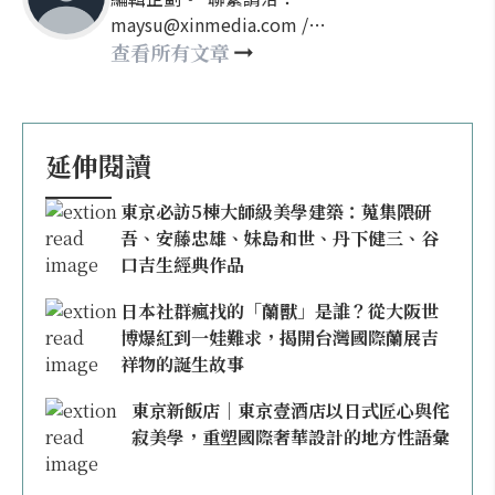
maysu@xinmedia.com /
may860527@gmail.com
查看所有文章
延伸閱讀
東京必訪5棟大師級美學建築：蒐集隈研
吾、安藤忠雄、妹島和世、丹下健三、谷
口吉生經典作品
日本社群瘋找的「蘭獸」是誰？從大阪世
博爆紅到一娃難求，揭開台灣國際蘭展吉
祥物的誕生故事
東京新飯店｜東京壹酒店以日式匠心與侘
寂美學，重塑國際奢華設計的地方性語彙