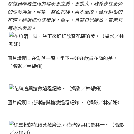
那經過精雕細琢的輪廓更立體、更動人。我移步往窗旁
的沙發端坐，仰望一整面花磚，原本衰敗、藏汙納垢的
花磚，經過細心修復後，重生、承著日光綻放，宣示它
應得的美麗。
圖片說明：在角落一隅，坐下來好好欣賞花磚的美。
（攝影／林郁姍）
圖片說明：花磚牆與搶救過程紀錄。（攝影／林郁姍）