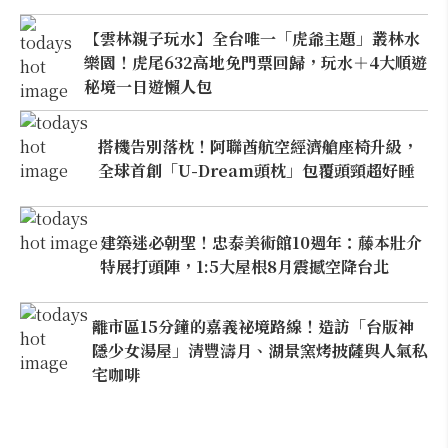
【雲林親子玩水】全台唯一「虎爺主題」叢林水
樂園！虎尾632高地免門票回歸，玩水＋4大順遊
秘境一日遊懶人包
搭機告別落枕！阿聯酋航空經濟艙座椅升級，
全球首創「U-Dream頭枕」包覆頭頸超好睡
建築迷必朝聖！忠泰美術館10週年：藤本壯介
特展打頭陣，1:5大屋根8月震撼空降台北
離市區15分鐘的嘉義祕境路線！造訪「台版神
隱少女湯屋」清豐濤月、湖景窯烤披薩與人氣私
宅咖啡