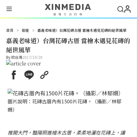
搜尋
首頁
>
旅遊
>
嘉義老味道）台灣花磚古厝 當檜木遇見花磚的絕世風華
嘉義老味道）台灣花磚古厝 當檜木遇見花磚的
絕世風華
By
欣台灣
2017/10/20
圖片說明：花磚古厝內有1500片花磚。（攝影／林郁
姍）
推開大門，豔陽照進檜木古厝，柔柔地灑在花磚上，讓