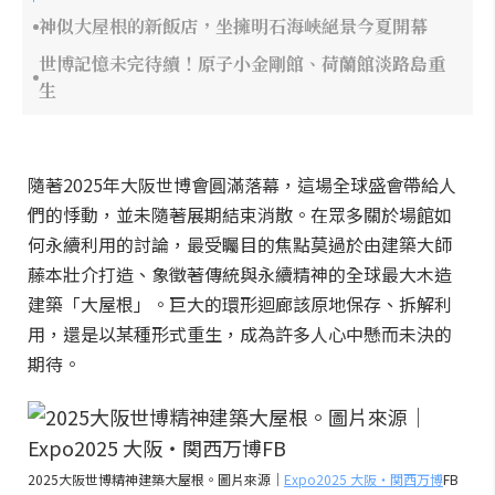
神似大屋根的新飯店，坐擁明石海峽絕景今夏開幕
世博記憶未完待續！原子小金剛館、荷蘭館淡路島重
生
隨著2025年大阪世博會圓滿落幕，這場全球盛會帶給人
們的悸動，並未隨著展期結束消散。在眾多關於場館如
何永續利用的討論，最受矚目的焦點莫過於由建築大師
藤本壯介打造、象徵著傳統與永續精神的全球最大木造
建築「大屋根」。巨大的環形迴廊該原地保存、拆解利
用，還是以某種形式重生，成為許多人心中懸而未決的
期待。
2025大阪世博精神建築大屋根。圖片來源｜
Expo2025 大阪・関西万博
FB