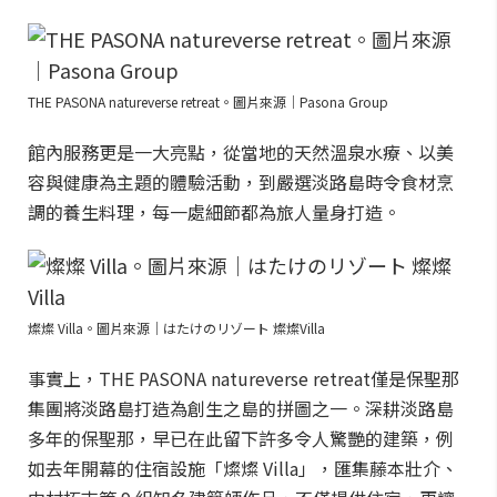
THE PASONA natureverse retreat。圖片來源｜Pasona Group
館內服務更是一大亮點，從當地的天然溫泉水療、以美
容與健康為主題的體驗活動，到嚴選淡路島時令食材烹
調的養生料理，每一處細節都為旅人量身打造。
燦燦 Villa。圖片來源｜はたけのリゾート 燦燦Villa
事實上，THE PASONA natureverse retreat僅是保聖那
集團將淡路島打造為創生之島的拼圖之一。深耕淡路島
多年的保聖那，早已在此留下許多令人驚艷的建築，例
如去年開幕的住宿設施「燦燦 Villa」，匯集藤本壯介、