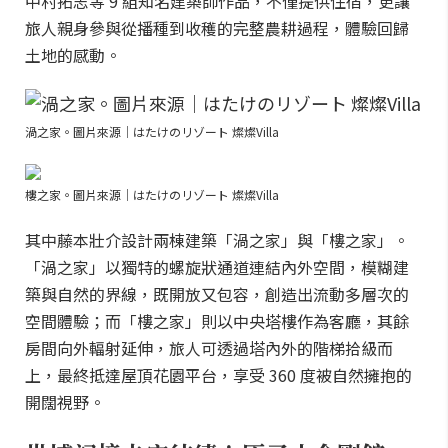
中村拓志等 9 組知名建築師作品，不僅提供住宿，更讓
旅人親身參與從播種到收穫的完整農耕過程，體驗回歸
土地的感動。
渦之家。圖片來源｜はたけのリゾート 燦燦Villa
樓之家。圖片來源｜はたけのリゾート 燦燦Villa
其中藤本壯介設計兩棟建築「渦之家」與「樓之家」。
「渦之家」以獨特的螺旋狀通道連結內外空間，模糊建
築與自然的界線，既開放又包容，創造出流動多層次的
空間體驗；而「樓之家」則以中央塔樓作為客廳，其餘
房間向外輻射延伸，旅人可透過塔內外的階梯拾級而
上，最終抵達屋頂花園平台，享受 360 度被自然擁抱的
開闊視野。