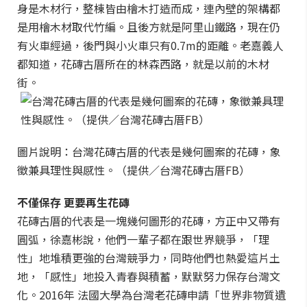
身是木材行，整棟皆由檜木打造而成，連內壁的架構都
是用檜木材取代竹編。且後方就是阿里山鐵路，現在仍
有火車經過，後門與小火車只有0.7m的距離。老嘉義人
都知道，花磚古厝所在的林森西路，就是以前的木材
街。
圖片說明：台灣花磚古厝的代表是幾何圖案的花磚，象
徵兼具理性與感性。（提供／台灣花磚古厝FB）
不僅保存 更要再生花磚
花磚古厝的代表是一塊幾何圖形的花磚，方正中又帶有
圓弧，徐嘉彬說，他們一輩子都在跟世界競爭，「理
性」地堆積更強的台灣競爭力，同時他們也熱愛這片土
地，「感性」地投入青春與積蓄，默默努力保存台灣文
化。2016年 法國大學為台灣老花磚申請「世界非物質遺