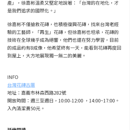
產」，徐嘉彬溫柔又堅定地說著：「台灣的在地化，才
是我們追求的國際化。」
徐嘉彬不僅搶救花磚，也積極復興花磚，找來台灣老經
驗的工藝師，「再生」花磚，但徐嘉彬也坦承，花磚的
技術在全球幾乎成為絕響，他們也還在努力學習，目前
的成品約有8成像，他希望終有一天，能看到花磚再度回
到屋上，大方地展現獨一無二的美麗。
INFO
台灣花磚古厝
地址：嘉義市林森西路282號
開放時間：週三至週日，10:00-12:00 ，14:00~17:00。
入內清潔費50元。
延伸閱讀