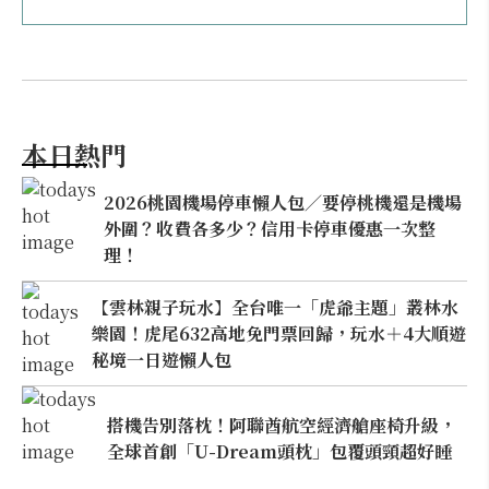
本日熱門
2026桃園機場停車懶人包／要停桃機還是機場
外圍？收費各多少？信用卡停車優惠一次整
理！
【雲林親子玩水】全台唯一「虎爺主題」叢林水
樂園！虎尾632高地免門票回歸，玩水＋4大順遊
秘境一日遊懶人包
搭機告別落枕！阿聯酋航空經濟艙座椅升級，
全球首創「U-Dream頭枕」包覆頭頸超好睡