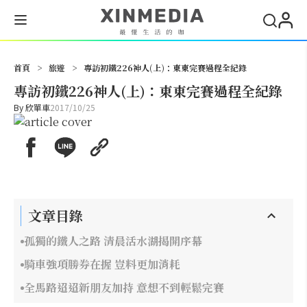
搜尋
首頁
>
旅遊
>
專訪初鐵226神人(上)：東東完賽過程全紀錄
專訪初鐵226神人(上)：東東完賽過程全紀錄
By
欣單車
2017/10/25
文章目錄
孤獨的鐵人之路 清晨活水湖揭開序幕
騎車強項勝券在握 豈料更加消耗
全馬路迢迢新朋友加持 意想不到輕鬆完賽