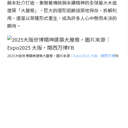
藤本壯介打造、象徵著傳統與永續精神的全球最大木造
建築「大屋根」。巨大的環形迴廊該原地保存、拆解利
用，還是以某種形式重生，成為許多人心中懸而未決的
期待。
2025大阪世博精神建築大屋根。圖片來源｜
Expo2025 大阪・関西万博
FB
神似大屋根的新飯店，坐擁明石海峽
絕景今夏開幕
在這股討論聲浪中，致力於地方創生的保聖那集團
（Pasona Group），提出了一個令人驚喜的答案。兵庫
縣淡路島全新飯店「THE PASONA natureverse
retreat」，其優美的木造弧形外觀、溫潤的曲線結構與
世博「大屋根」有著驚人相似度，於今（2026）年 6 月