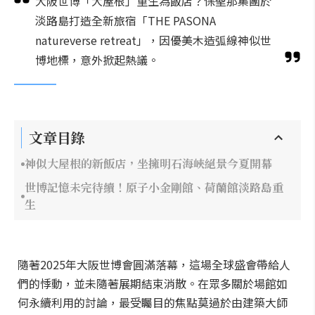
大阪世博「大屋根」重生為飯店？保聖那集團於
淡路島打造全新旅宿「THE PASONA
natureverse retreat」，因優美木造弧線神似世
博地標，意外掀起熱議。
文章目錄
神似大屋根的新飯店，坐擁明石海峽絕景今夏開幕
世博記憶未完待續！原子小金剛館、荷蘭館淡路島重
生
隨著2025年大阪世博會圓滿落幕，這場全球盛會帶給人
們的悸動，並未隨著展期結束消散。在眾多關於場館如
何永續利用的討論，最受矚目的焦點莫過於由建築大師