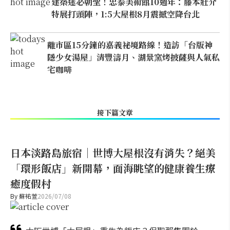
建築迷必朝聖！忠泰美術館10週年：藤本壯介
特展打頭陣，1:5大屋根8月震撼空降台北
離市區15分鐘的嘉義祕境路線！造訪「台版神
隱少女湯屋」清豐濤月、湖景窯烤披薩與人氣私
宅咖啡
接下篇文章
日本淡路島旅宿｜世博大屋根沒有消失？絕美
「環形飯店」新開幕，面海眺望的健康養生療
癒度假村
By
蘇祐萱
2026/07/08