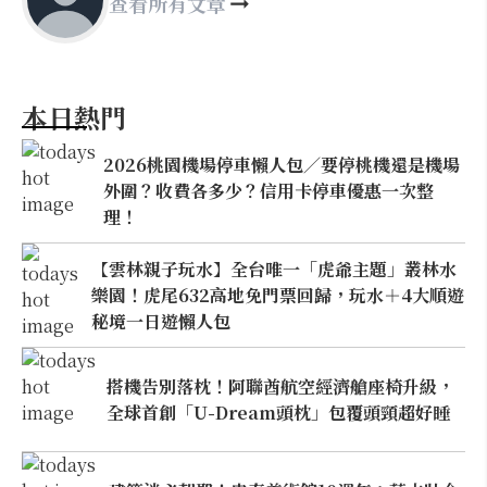
查看所有文章
本日熱門
2026桃園機場停車懶人包／要停桃機還是機場
外圍？收費各多少？信用卡停車優惠一次整
理！
【雲林親子玩水】全台唯一「虎爺主題」叢林水
樂園！虎尾632高地免門票回歸，玩水＋4大順遊
秘境一日遊懶人包
搭機告別落枕！阿聯酋航空經濟艙座椅升級，
全球首創「U-Dream頭枕」包覆頭頸超好睡