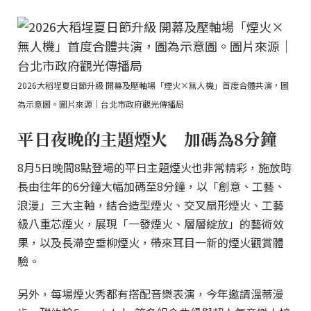
2026大稻埕夏日節升級 開幕及壓軸場「煙火×無人機」首度合體共演，圖
為示意圖。圖片來源｜台北市政府觀光傳播局
平日夜晚的主題煙火 加碼為8分鐘
8月5日晚間8點登場的平日主題煙火也非常精彩，施放時
長由往年的6分鐘大幅加碼至8分鐘，以「創意、工藝、
浪漫」三大主軸，結合造型煙火、交叉扇形煙火、工藝
級八重芯煙火，展現「一發煙火、層層綻放」的藝術效
果，以及長滯空垂柳煙火，帶來耳目一新的煙火觀賞體
驗。
另外，每場煙火秀都有搭配音樂表演，今年邀請溫蒂漫