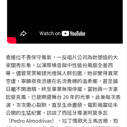
查維拉不畏保守風氣，一反唱片公司為她塑造的大
家閨秀形象，以渾厚嗓音與中性裝扮風靡全墨西
哥。儘管常常被鎂光燈與人群包圍，她卻覺得異常
空虛，寧願夜夜流連在名流貴婦的溫柔鄉，甚至鎮
日離不開酒精，終至事業無限停擺。當她再一次拿
起麥克風，已是睽違舞台 20 年的光景。此後每次表
演，次次撕心裂肺，直至生命盡頭。電影揭露從未
公開的生猛紀實，訪談了西班牙導演阿莫多瓦
（Pedro Almodóvar）、拉丁情歌天王馬吉爾．勃