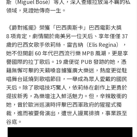
斯（Miguel Bosé）等人，深入查維拉放蕩不羈的私
領域，見證她傳奇一生。
《爵對搖擺》榮獲「巴西奧斯卡」巴西電影大獎
8 項肯定，劇情關於南美另一位天后、享年僅僅 37
歲的巴西女歌手依莉絲．雷吉納（Elis Regina），
她不但開創 60 年代巴西流行樂 MPB 風潮，更是享
譽國際的拉丁歌后。19 歲便從 PUB 發跡的她，憑
藉無懈可擊的天籟嗓音擄獲廣大樂迷，熱度更從駐
唱舞台延燒到歌唱節目，一舉成為眾人愛戴的國民
天后。除了歌唱技巧驚人，依莉絲在創作上更勇於
提拔新秀，為樂壇注入鮮活魅力。但，辛辣敢衝的
她，曾於歐洲巡演時抨擊巴西軍政府的猩猩式獨
裁，進而被要脅演出，遭世人謾罵排擠，事業跌至
谷底。