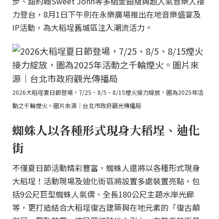
步、甜約翰Sweet John等多組金曲級與超人氣音樂人接
力登台，8月1日下午則在永樂廣場推出在地音樂盛宴及
IP活動，為大稻埕舊城區注入潮流活力。
2026大稻埕夏日節登場，7/25、8/5、8/15煙火接力綻放，圖為2025年活
動之千輪煙火。圖片來源｜台北市政府觀光傳播局
蜘蛛人以各種形式現身大稻埕、迪化
街
不僅夏日節活動精彩豐富，蜘蛛人還將以各種形式現身
大稻埕！活動現場及迪化街區將設置多處裝置亮點，包
括9公尺巨型蜘蛛人氣偶、全長180公尺主題水岸光廊
等，更打造結合大稻埕復古建築與在地元素的「復古顛