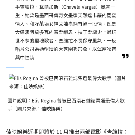
手查維拉．瓦爾加斯（Chavela Vargas）風雲一
生，她曾是墨西哥傳奇女畫家芙烈達卡蘿的閨蜜
情人、和好萊塢女神艾娃嘉納有過一段情。她是
大導演阿莫多瓦的音樂繆思、拉丁樂壇史上最玩
世不恭的靈魂歌者。查維拉不畏保守風氣，一反
唱片公司為她塑造的大家閨秀形象，以渾厚嗓音
與中性裝
圖片說明：Elis Regina 曾被巴西滾石雜誌票選最偉大歌
手（圖片來源：佳映娛樂）
佳映娛樂近期即將於 11 月推出兩部電影《查維拉：