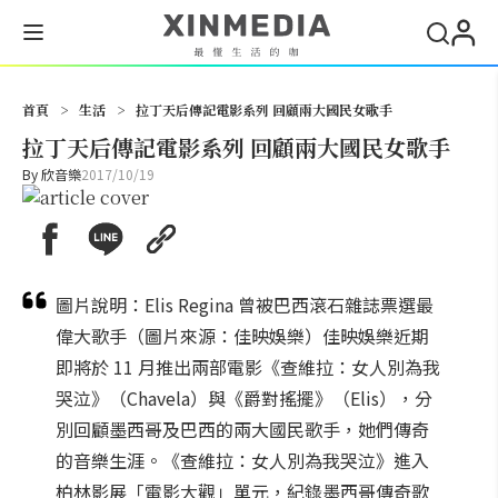
搜尋
首頁
>
生活
>
拉丁天后傳記電影系列 回顧兩大國民女歌手
拉丁天后傳記電影系列 回顧兩大國民女歌手
By
欣音樂
2017/10/19
圖片說明：Elis Regina 曾被巴西滾石雜誌票選最
偉大歌手（圖片來源：佳映娛樂）佳映娛樂近期
即將於 11 月推出兩部電影《查維拉：女人別為我
哭泣》（Chavela）與《爵對搖擺》（Elis），分
別回顧墨西哥及巴西的兩大國民歌手，她們傳奇
的音樂生涯。《查維拉：女人別為我哭泣》進入
柏林影展「電影大觀」單元，紀錄墨西哥傳奇歌