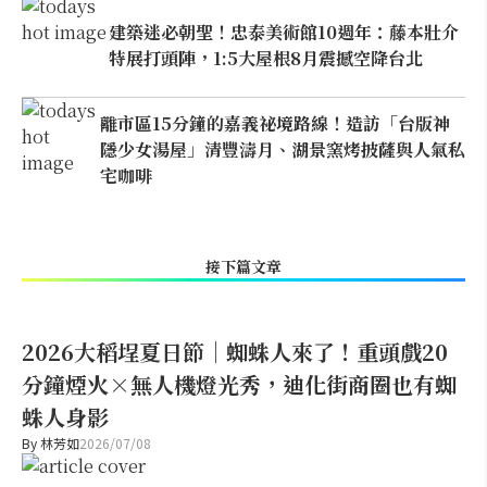
建築迷必朝聖！忠泰美術館10週年：藤本壯介
特展打頭陣，1:5大屋根8月震撼空降台北
離市區15分鐘的嘉義祕境路線！造訪「台版神
隱少女湯屋」清豐濤月、湖景窯烤披薩與人氣私
宅咖啡
接下篇文章
2026大稻埕夏日節｜蜘蛛人來了！重頭戲20
分鐘煙火×無人機燈光秀，迪化街商圈也有蜘
蛛人身影
By
林芳如
2026/07/08