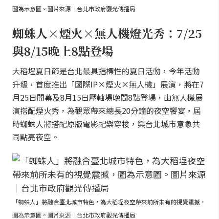
圖為示意圖。圖片來源｜台北市政府觀光傳播局
蜘蛛人×煙火×無人機燈光秀：7/25
與8/15晚上8點登場
大稻埕夏日節是台北最具指標性的夏日活動，今年活動
升級，首度推出「國際IP×煙火×無人機」展演，將在7
月25日開幕及8月15日壓軸場晚間8點登場，由無人機展
演搭配煙火秀，為觀眾帶來總長20分鐘的夜空饗宴，屆
時蜘蛛人將搭配原版電影配樂穿梭，與台北城市意象共
同點亮夜空。
「蜘蛛人」將融合臺北城市特色，為大稻埕夜空帶來前所未有的視覺震撼，
圖為示意圖。圖片來源｜台北市政府觀光傳播局