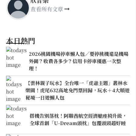
欣音樂
查看所有文章
本日熱門
2026桃園機場停車懶人包／要停桃機還是機場
外圍？收費各多少？信用卡停車優惠一次整
理！
【雲林親子玩水】全台唯一「虎爺主題」叢林水
樂園！虎尾632高地免門票回歸，玩水＋4大順遊
秘境一日遊懶人包
搭機告別落枕！阿聯酋航空經濟艙座椅升級，
全球首創「U-Dream頭枕」包覆頭頸超好睡