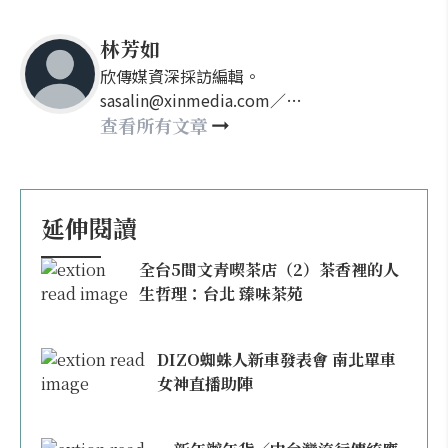
林芳如
欣傳媒資深採訪編輯。
sasalin@xinmedia.com／
happy21917@gmail.com
查看所有文章
延伸閱讀
全台5間文青喫茶店（2）茶香裡的人
生哲理：台北 臻味茶苑
DIZO蜘蛛人新車發表會 南北單車
女神直播助陣