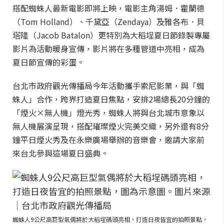
搭配蜘蛛人最新電影即將上映，電影主角湯姆．霍蘭德
（Tom Holland）、千黛亞（Zendaya）及雅各布．貝
塔隆（Jacob Batalon）更特別為大稻埕夏日節錄製專屬
影片為活動暖身宣傳，影片將在多種管道中亮相，成為
夏日節宣傳的彩蛋。
台北市政府觀光傳播局今年活動攜手索尼影業，與「蜘
蛛人」合作，跨界打造夏日焦點，安排2場總長20分鐘的
「煙火×無人機」燈光秀，蜘蛛人將與台北城市意象以
無人機展演呈現，搭配璀璨煙火完美交織，另外還有8分
鐘平日煙火秀及在永樂廣場舉辦的音樂會，邀請大家前
來台北參與這場夏日盛典。
蜘蛛人9公尺高巨型氣偶將於大稻埕碼頭亮相，打造日夜皆宜的拍照景點，