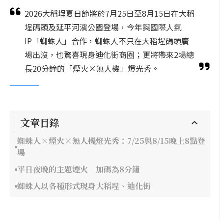
2026大稻埕夏日節將於7月25日至8月15日在大稻
埕碼頭及延平河濱公園登場，今年與國際人氣
IP「蜘蛛人」合作，蜘蛛人不只在大稻埕碼頭廣
場出沒，也驚喜現身迪化街商圈；更將帶來2場總
長20分鐘的「煙火×無人機」燈光秀。
文章目錄
蜘蛛人×煙火×無人機燈光秀：7/25與8/15晚上8點登
場
平日夜晚的主題煙火 加碼為8分鐘
蜘蛛人以各種形式現身大稻埕、迪化街