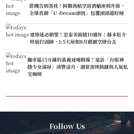
搭機告別落枕！阿聯酋航空經濟艙座椅升級，
全球首創「U-Dream頭枕」包覆頭頸超好睡
建築迷必朝聖！忠泰美術館10週年：藤本壯介
特展打頭陣，1:5大屋根8月震撼空降台北
離市區15分鐘的嘉義祕境路線！造訪「台版神
隱少女湯屋」清豐濤月、湖景窯烤披薩與人氣私
宅咖啡
Follow Us