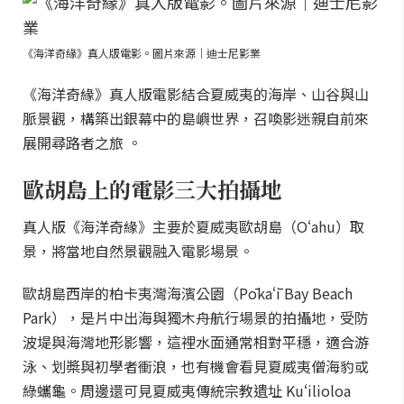
《海洋奇緣》真人版電影。圖片來源｜迪士尼影業
《海洋奇緣》真人版電影結合夏威夷的海岸、山谷與山
脈景觀，構築出銀幕中的島嶼世界，召喚影迷親自前來
展開尋路者之旅 。
歐胡島上的電影三大拍攝地
真人版《海洋奇緣》主要於夏威夷歐胡島（Oʻahu）取
景，將當地自然景觀融入電影場景。
歐胡島西岸的柏卡夷灣海濱公園（Pōkaʻī Bay Beach
Park），是片中出海與獨木舟航行場景的拍攝地，受防
波堤與海灣地形影響，這裡水面通常相對平穩，適合游
泳、划槳與初學者衝浪，也有機會看見夏威夷僧海豹或
綠蠵龜。周邊還可見夏威夷傳統宗教遺址 Kuʻilioloa