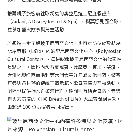
推薦親子旅客前往歐胡島的奧拉尼迪士尼度假飯店
（Aulani, A Disney Resort & Spa），與莫娜見面合影，
並參加營火故事與兒童活動。
若想進一步了解玻里尼西亞文化，也可走訪位於歐胡島
北岸萊耶（Lāʻie）的玻里尼西亞文化中心（Polynesian
Cultural Center），這是認識玻里尼西亞文化的代表性
景點之一。園區內設有夏威夷、薩摩亞、東加、斐濟、
大溪地與紐西蘭毛利等六個太平洋島嶼文化村落，遊客
可參與各村落的傳統工藝示範、歌舞表演與互動活動。
園區也提供獨木舟遊河行程，晚間則有結合舞蹈、音樂
與火刀表演的《HĀ: Breath of Life》大型夜間劇場秀，
由超過 100 位表演者共同演出。