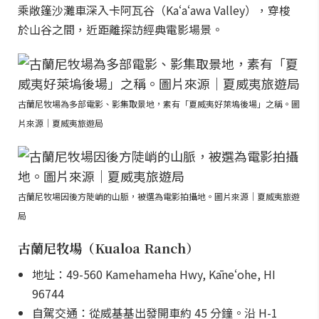
乘敞篷沙灘車深入卡阿瓦谷（Kaʻaʻawa Valley），穿梭
於山谷之間，近距離探訪經典電影場景。
古蘭尼牧場為多部電影、影集取景地，素有「夏威夷好萊塢後場」之稱。圖
片來源｜夏威夷旅遊局
古蘭尼牧場因後方陡峭的山脈，被選為電影拍攝地。圖片來源｜夏威夷旅遊
局
古蘭尼牧場（Kualoa Ranch）
地址：49-560 Kamehameha Hwy, Kāneʻohe, HI
96744
自駕交通：從威基基出發開車約 45 分鐘。沿 H-1