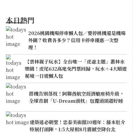
本日熱門
2026桃園機場停車懶人包／要停桃機還是機場
外圍？收費各多少？信用卡停車優惠一次整
理！
【雲林親子玩水】全台唯一「虎爺主題」叢林水
樂園！虎尾632高地免門票回歸，玩水＋4大順遊
秘境一日遊懶人包
搭機告別落枕！阿聯酋航空經濟艙座椅升級，
全球首創「U-Dream頭枕」包覆頭頸超好睡
建築迷必朝聖！忠泰美術館10週年：藤本壯介
特展打頭陣，1:5大屋根8月震撼空降台北