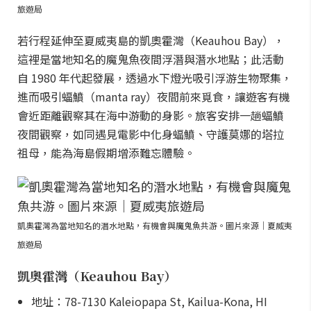
旅遊局
若行程延伸至夏威夷島的凱奧霍灣（Keauhou Bay），
這裡是當地知名的魔鬼魚夜間浮潛與潛水地點；此活動
自 1980 年代起發展，透過水下燈光吸引浮游生物聚集，
進而吸引蝠鱝（manta ray）夜間前來覓食，讓遊客有機
會近距離觀察其在海中游動的身影。旅客安排一趟蝠鱝
夜間觀察，如同遇見電影中化身蝠鱝、守護莫娜的塔拉
祖母，能為海島假期增添難忘體驗。
凱奧霍灣為當地知名的潛水地點，有機會與魔鬼魚共游。圖片來源｜夏威夷
旅遊局
凱奧霍灣（Keauhou Bay）
地址：78-7130 Kaleiopapa St, Kailua-Kona, HI