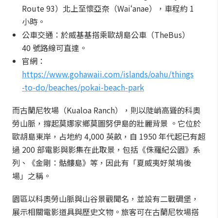
Route 93）北上至懷亞奈（Waiʻanae），車程約 1
小時。
公車交通：於威基基搭乘歐胡島公車（TheBus）
40 號路線可直達。
官網：
https://www.gohawaii.com/islands/oahu/things
-to-do/beaches/pokai-beach-park
而古蘭尼牧場（Kualoa Ranch），則以陡峭高聳的科奧
勞山脈，撐起莫娜家鄉莫圖努伊島的壯麗背景 。它位於
歐胡島東岸，占地約 4,000 英畝，自 1950 年代起已有超
過 200 部電影與影集在此取景，包括《侏羅紀公園》系
列、《金剛：骷髏島》等，因此有「夏威夷好萊塢後
場」之稱。
園區以科奧勞山脈與山谷景觀聞名，並設有二戰碉堡，
展示相關電影道具與歷史文物。旅客可在古蘭尼牧場搭