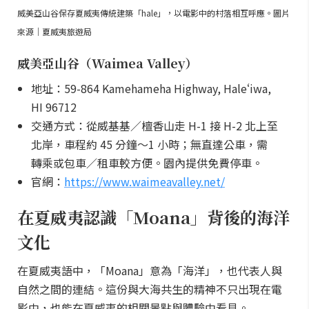
威美亞山谷保存夏威夷傳統建築「hale」，以電影中的村落相互呼應。圖片
來源｜夏威夷旅遊局
威美亞山谷（Waimea Valley）
地址：59-864 Kamehameha Highway, Haleʻiwa,
HI 96712
交通方式：從威基基／檀香山走 H-1 接 H-2 北上至
北岸，車程約 45 分鐘～1 小時；無直達公車，需
轉乘或包車／租車較方便。園內提供免費停車。
官網：
https://www.waimeavalley.net/
在夏威夷認識「Moana」背後的海洋
文化
在夏威夷語中，「Moana」意為「海洋」，也代表人與
自然之間的連結。這份與大海共生的精神不只出現在電
影中，也能在夏威夷的相關景點與體驗中看見。