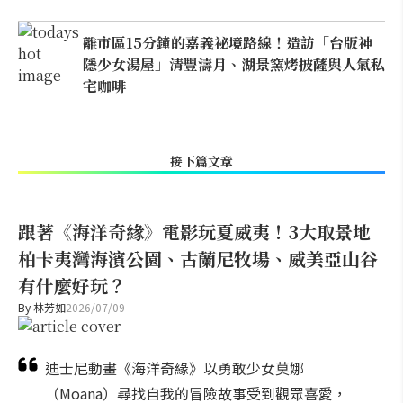
離市區15分鐘的嘉義祕境路線！造訪「台版神
隱少女湯屋」清豐濤月、湖景窯烤披薩與人氣私
宅咖啡
接下篇文章
跟著《海洋奇緣》電影玩夏威夷！3大取景地
柏卡夷灣海濱公園、古蘭尼牧場、威美亞山谷
有什麼好玩？
By
林芳如
2026/07/09
迪士尼動畫《海洋奇緣》以勇敢少女莫娜
（Moana）尋找自我的冒險故事受到觀眾喜愛，