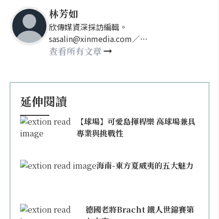
林芳如
欣傳媒資深採訪編輯。
sasalin@xinmedia.com／
happy21917@gmail.com
查看所有文章
延伸閱讀
【球場】可愛島揮桿樂 高球場兼具
專業與挑戰性
海南-東方夏威夷的五大魅力
德國老將Bracht 鐵人世錦賽第