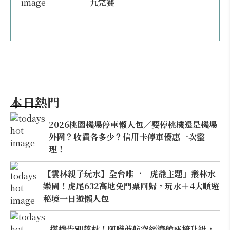
九完賽
本日熱門
2026桃園機場停車懶人包／要停桃機還是機場
外圍？收費各多少？信用卡停車優惠一次整
理！
【雲林親子玩水】全台唯一「虎爺主題」叢林水
樂園！虎尾632高地免門票回歸，玩水＋4大順遊
秘境一日遊懶人包
搭機告別落枕！阿聯酋航空經濟艙座椅升級，