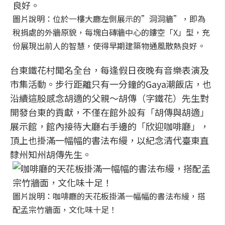
圖片說明：位於一樓大廳左側展示的”洞洞牆”，即為
稅捐處的外牆原貌，每塊白磚牆中心的鏤空「X」型，充
份展現出前人的智慧，使得早期建築物通風散熱良好。
台東鐵花村聞名全台，每逢假日夜晚有音樂表演及
市集活動。步行距離只有一分鐘的Gaya潮飯店，也
沿續這股感念胡適的父親～胡傳（字鐵花）先生對
開發台東的貢獻，不僅在館外設有「胡傳與胡適」
展示館，館內接待大廳右手邊的「欣迎咖啡廳」，
頂上也掛滿一幅幅的書法布縵，以紀念清代臺東直
隸州知州胡傳先生。
圖片說明：咖啡廳的天花板掛滿一幅幅的書法布縵，搭
配孟宗竹牆面，文化味十足！