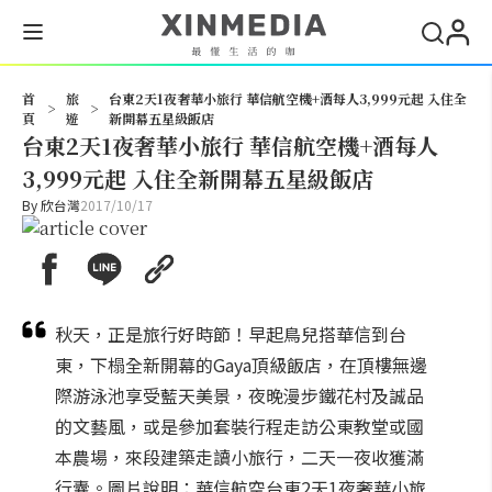
搜尋
首
旅
台東2天1夜奢華小旅行 華信航空機+酒每人3,999元起 入住全
>
>
頁
遊
新開幕五星級飯店
台東2天1夜奢華小旅行 華信航空機+酒每人
3,999元起 入住全新開幕五星級飯店
By
欣台灣
2017/10/17
秋天，正是旅行好時節！早起鳥兒搭華信到台
東，下榻全新開幕的Gaya頂級飯店，在頂樓無邊
際游泳池享受藍天美景，夜晚漫步鐵花村及誠品
的文藝風，或是參加套裝行程走訪公東教堂或國
本農場，來段建築走讀小旅行，二天一夜收獲滿
行囊。圖片說明：華信航空台東2天1夜奢華小旅