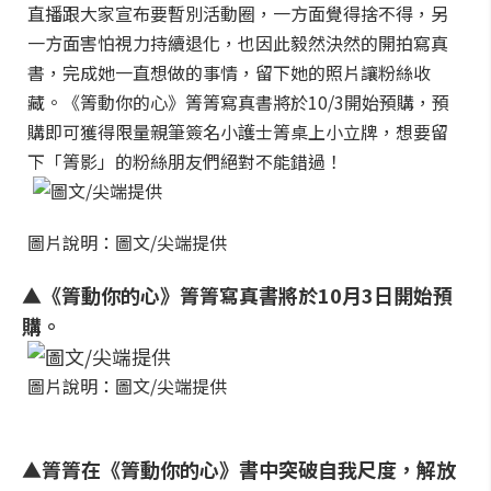
直播跟大家宣布要暫別活動圈，一方面覺得捨不得，另
一方面害怕視力持續退化，也因此毅然決然的開拍寫真
書，完成她一直想做的事情，留下她的照片讓粉絲收
藏。《箐動你的心》箐箐寫真書將於10/3開始預購，預
購即可獲得限量親筆簽名小護士箐桌上小立牌，想要留
下「箐影」的粉絲朋友們絕對不能錯過！
圖片說明：圖文/尖端提供
▲《箐動你的心》箐箐寫真書將於
10
月
3
日開始預
購。
圖片說明：圖文/尖端提供
▲箐箐在《箐動你的心》書中突破自我尺度，解放