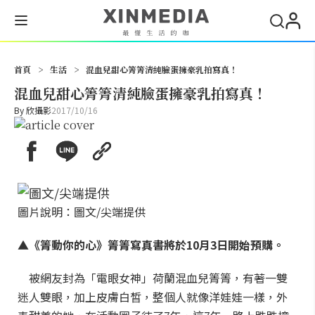
搜尋
首頁
>
生活
>
混血兒甜心箐箐清純臉蛋擁豪乳拍寫真！
混血兒甜心箐箐清純臉蛋擁豪乳拍寫真！
By
欣攝影
2017/10/16
圖片說明：圖文/尖端提供
▲《箐動你的心》箐箐寫真書將於
10
月
3
日開始預購。
被網友封為「電眼女神」荷蘭混血兒箐箐，有著一雙
迷人雙眼，加上皮膚白皙，整個人就像洋娃娃一樣，外