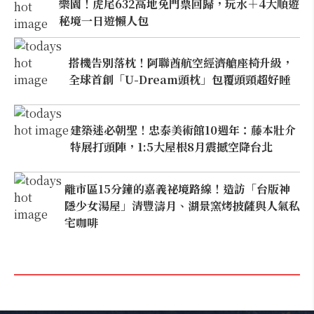
樂園！虎尾632高地免門票回歸，玩水＋4大順遊
秘境一日遊懶人包
搭機告別落枕！阿聯酋航空經濟艙座椅升級，
全球首創「U-Dream頭枕」包覆頭頸超好睡
建築迷必朝聖！忠泰美術館10週年：藤本壯介
特展打頭陣，1:5大屋根8月震撼空降台北
離市區15分鐘的嘉義祕境路線！造訪「台版神
隱少女湯屋」清豐濤月、湖景窯烤披薩與人氣私
宅咖啡