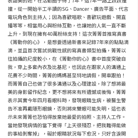
表甜美的她，在活動圈子待了7年，這7年一路上跌跌撞
撞，從一開始半工半讀的SG、Dancer、廣告平面、代言
電玩角色到主持人；因為喜歡唱歌、喜歡玩遊戲、開直
播等等，相當用心與粉絲互動，也讓她的人氣一直不斷
上升，到現在擁有40萬粉絲支持！這次箐箐首推寫真書
《箐動你的心》，是想要透過新書來記錄7年來的點點滴
滴，並且首次嘗試挑戰性感的寫真書類型拍攝，箐箐以
往拍攝的尺度較小，在《箐動你的心》書中首度突破自
我，穿上多套內衣及比基尼，也因此在跟家人的溝通上
花費不少時間，箐箐的媽媽甚至特地請假，開車跟拍！
而箐箐自己也做了很多溝通以及心理建設，除了想將最
美的身影留作紀念，更不想將來有所遺憾或後悔，箐箐
表示其實今年四月看眼科時，發現眼睛生病，被醫生警
告不准再戴隱形眼鏡，否則將來雙眼可能失明，這也表
示未來箐箐也恐怕得放棄她最愛的拍照、主持人工作。
當她發現病情的當下覺得「上天很殘忍，把我難得能做
的事給剝奪掉」，礙於眼睛狀況每下愈況，只好含淚開