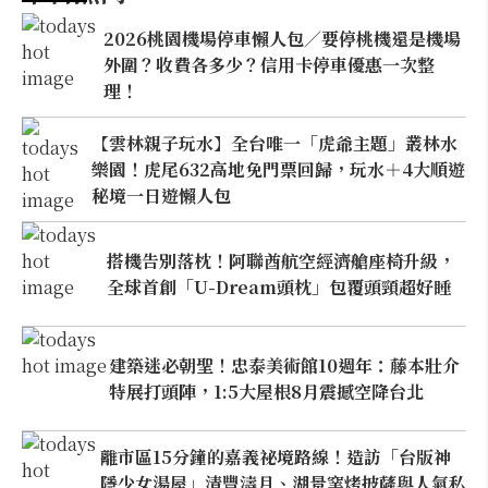
2026桃園機場停車懶人包／要停桃機還是機場
外圍？收費各多少？信用卡停車優惠一次整
理！
【雲林親子玩水】全台唯一「虎爺主題」叢林水
樂園！虎尾632高地免門票回歸，玩水＋4大順遊
秘境一日遊懶人包
搭機告別落枕！阿聯酋航空經濟艙座椅升級，
全球首創「U-Dream頭枕」包覆頭頸超好睡
建築迷必朝聖！忠泰美術館10週年：藤本壯介
特展打頭陣，1:5大屋根8月震撼空降台北
離市區15分鐘的嘉義祕境路線！造訪「台版神
隱少女湯屋」清豐濤月、湖景窯烤披薩與人氣私