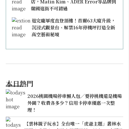
店，Matin Kim、ADER Error等品牌到
韓國逛街不可錯過
逛完龐畢度直登頂樓！首爾63大廈升級，
沉浸式觀景台、解禁16年停機坪打造全新
高空藝術秘境
本日熱門
2026桃園機場停車懶人包／要停桃機還是機場
外圍？收費各多少？信用卡停車優惠一次整
理！
【雲林親子玩水】全台唯一「虎爺主題」叢林水