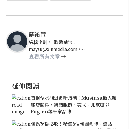
蘇祐萱
編輯企劃。 聯繫請洽：
maysu@xinmedia.com /
may860527@gmail.com
查看所有文章
延伸閱讀
首爾聖水洞逛街新指標！Musinsa最大旗
艦店開幕，集結服飾、美妝、北歐咖啡
Fuglen等千家品牌
韓系穿搭必收！精選6個韓國潮牌、選品