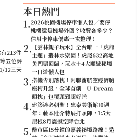
本日熱門
1
.
2026桃園機場停車懶人包／要停
桃機還是機場外圍？收費各多少？
信用卡停車優惠一次整理！
2
.
【雲林親子玩水】全台唯一「虎爺
有213件
主題」叢林水樂園！虎尾632高地
等五位評
免門票回歸，玩水＋4大順遊秘境
/12三天
一日遊懶人包
3
.
搭機告別落枕！阿聯酋航空經濟艙
座椅升級，全球首創「U-Dream
頭枕」包覆頭頸超好睡
4
.
建築迷必朝聖！忠泰美術館10週
年：藤本壯介特展打頭陣，1:5大
屋根8月震撼空降台北
5
.
離市區15分鐘的嘉義祕境路線！造