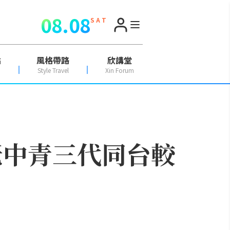
08.08
S A T
點
風格帶路
欣講堂
Style Travel
Xin Forum
老中青三代同台較