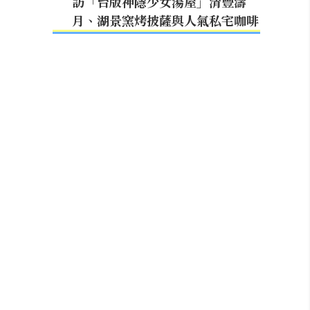
訪「台版神隱少女湯屋」清豐濤
月、湖景窯烤披薩與人氣私宅咖啡