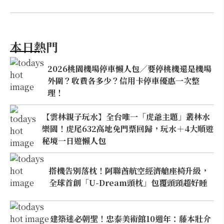
本日熱門
2026桃園機場停車懶人包／要停桃機還是機場
外圍？收費各多少？信用卡停車優惠一次整
理！
【雲林親子玩水】全台唯一「虎爺主題」叢林水
樂園！虎尾632高地免門票回歸，玩水＋4大順遊
秘境一日遊懶人包
搭機告別落枕！阿聯酋航空經濟艙座椅升級，
全球首創「U-Dream頭枕」包覆頭頸超好睡
建築迷必朝聖！忠泰美術館10週年：藤本壯介