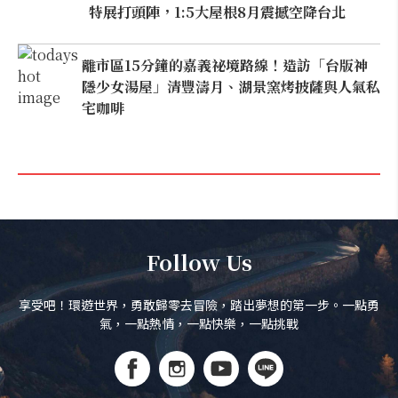
特展打頭陣，1:5大屋根8月震撼空降台北
離市區15分鐘的嘉義祕境路線！造訪「台版神
隱少女湯屋」清豐濤月、湖景窯烤披薩與人氣私
宅咖啡
Follow Us
享受吧！環遊世界，勇敢歸零去冒險，踏出夢想的第一步。一點勇
氣，一點熱情，一點快樂，一點挑戰