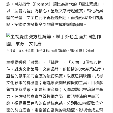
念，將AI指令（Prompt）類比為當代的「魔法咒語」，
以「型隨咒語」為核心，呈現文字跨越虛實，轉化為具
體的形體。文字在此不再僅是訊息，而是形構物件的起
點，記錄從虛擬指令到物質生成的轉譯瞬間。
主視覺由究方社統籌，聯手外也企画共同創作。圖片來源｜文化部
主視覺透過「蘋果」、「鑰匙」、「人像」3個核心物
件，對應文化策展、文創品牌、IP授權的3大產業維度。
亞當的蘋果如同靈感的最初果實，以反思與映照，找尋
文化敘事的有機體；鑰匙象徵開啟商機的工具，目標解
鎖市場與受眾，創造無限商機；人像勾勒出靈魂與生命
力，在虛擬與真實界線模糊之際，展現豐沛的生命形
態。視覺畫面色彩的白藍綠色系，分別取自模擬數位介
面的灰白底色、電腦藍白當機的電腦藍、影視合成去背