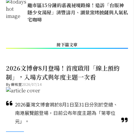
離市區15分鐘的嘉義祕境路線！造訪「台版神
隱少女湯屋」清豐濤月、湖景窯烤披薩與人氣私
宅咖啡
接下篇文章
2026文博會8月登場！首度啟用「線上預約
制」，入場方式與年度主題一次看
By
蘇祐萱
2026/07/14
2026臺灣文博會將於8月1日至31日分別於空總、
南港展覽館登場，日前公布年度主題為「第零位
元」。