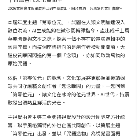
2026文博會年度策展將回到空總展出。圖片來源｜台灣當代文化實驗室
本屆年度主題「第零位元」，試圖在人類文明加速沒入
數位洪流，AI生成能夠在微秒間轉譯指令，產出成千上萬
華麗圖像與文本之際，探索一個不存在於電腦邏輯中的
幽靈座標，而這個座標指向的是創作者撥動開關前，大
腦皮質瞬間閃過的第一個「念頭」，亦如同啟動萬物的
原始咒語。
依循「第零位元」的概念，文化策展將更彰顯並邀請觀
眾共同守護藝文創作者「起念瞬間」的力量，一起回到
「第零位元」，讓文化在冰冷的位元世界、AI世代，持續
散發出溫熱且鮮活的光芒。
主視覺由曾主導三金典禮視覺設計的設計團隊究方社統
籌，聯手風格獨特的外也企画共同創作，以策展主題
「第零位元」出發，並以「咒語造物」為視覺畫面概