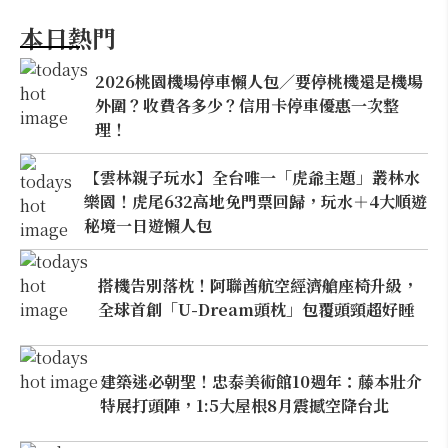
本日熱門
2026桃園機場停車懶人包／要停桃機還是機場
外圍？收費各多少？信用卡停車優惠一次整
理！
【雲林親子玩水】全台唯一「虎爺主題」叢林水
樂園！虎尾632高地免門票回歸，玩水＋4大順遊
秘境一日遊懶人包
搭機告別落枕！阿聯酋航空經濟艙座椅升級，
全球首創「U-Dream頭枕」包覆頭頸超好睡
建築迷必朝聖！忠泰美術館10週年：藤本壯介
特展打頭陣，1:5大屋根8月震撼空降台北