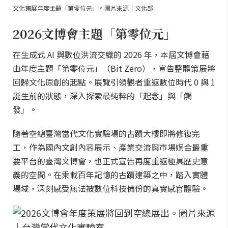
文化策展年度主題「第零位元」。圖片來源｜文化部
2026文博會主題「第零位元」
在生成式 AI 與數位洪流交織的 2026 年，本屆文博會藉
由年度主題「第零位元」（Bit Zero），宣告整體策展將
回歸文化原創的起點。展覽引領觀者重返數位時代 0 與 1
誕生前的狀態，深入探索最純粹的「起念」與「觸
發」。
隨著空總臺灣當代文化實驗場的古蹟大樓即將修復完
工，作為國內文創內容展示、產業交流與市場媒合最重
要平台的臺灣文博會，也正式宣告再度重返極具歷史意
義的空間。在乘載百年記憶的古蹟建築之中，踏入實體
場域，深刻感受無法被數位科技備份的真實感官體驗。