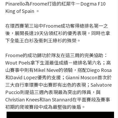
Pinarello為Froome打造的紅犀牛－Dogma F10
King of Spain 。
在環西賽第三站中Froome成功奪得總排名第一之
後，展開長達19天佔領紅衫的優秀表現，同時也拿
下全能王白衫及衝刺王綠衫的殊榮。
Froome的成功歸功於隊友在這三周的完美協助：
Wout Poels拿下生涯最佳成績－總排名第六名；高
山賽事中則有Mikel Nieve的領騎，搭配Diego Rosa
和David Lopez優秀的支援；Gianni Moscon首次於
三大自行車環賽中出賽即有出色的表現；Salvatore
Puccio則是這三週內表現最為突出的隊員，與
Christian Knees和Ian Stannard在平面賽段及賽事
初期的爬坡賽段中成為最堅強的後盾。