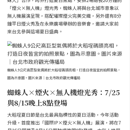
蛛人」合作，跨界打造夏日焦點，安排2場總長20分鐘的
「煙火×無人機」燈光秀，蜘蛛人將與台北城市意象以
無人機展演呈現，搭配璀璨煙火完美交織，另外還有8分
鐘平日煙火秀及在永樂廣場舉辦的音樂會，邀請大家前
來台北參與這場夏日盛典。
蜘蛛人9公尺高巨型氣偶將於大稻埕碼頭亮相，打造日夜皆宜的拍照景點，
圖為示意圖。圖片來源｜台北市政府觀光傳播局
蜘蛛人×煙火×無人機燈光秀：7/25
與8/15晚上8點登場
大稻埕夏日節是台北最具指標性的夏日活動，今年活動
升級，首度推出「國際IP×煙火×無人機」展演，將在7