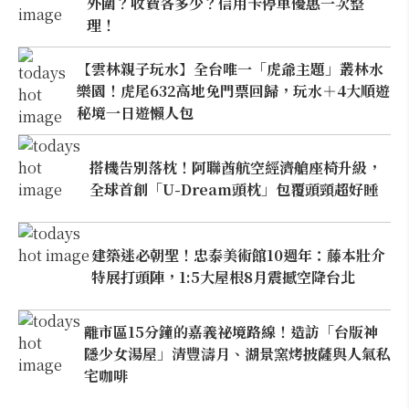
外圍？收費各多少？信用卡停車優惠一次整
理！
【雲林親子玩水】全台唯一「虎爺主題」叢林水
樂園！虎尾632高地免門票回歸，玩水＋4大順遊
秘境一日遊懶人包
搭機告別落枕！阿聯酋航空經濟艙座椅升級，
全球首創「U-Dream頭枕」包覆頭頸超好睡
建築迷必朝聖！忠泰美術館10週年：藤本壯介
特展打頭陣，1:5大屋根8月震撼空降台北
離市區15分鐘的嘉義祕境路線！造訪「台版神
隱少女湯屋」清豐濤月、湖景窯烤披薩與人氣私
宅咖啡