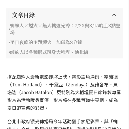
文章目錄
蜘蛛人×煙火×無人機燈光秀：7/25與8/15晚上8點登
場
平日夜晚的主題煙火 加碼為8分鐘
蜘蛛人以各種形式現身大稻埕、迪化街
搭配蜘蛛人最新電影即將上映，電影主角湯姆．霍蘭德
（Tom Holland）、千黛亞（Zendaya）及雅各布．貝
塔隆（Jacob Batalon）更特別為大稻埕夏日節錄製專屬
影片為活動暖身宣傳，影片將在多種管道中亮相，成為
夏日節宣傳的彩蛋。
台北市政府觀光傳播局今年活動攜手索尼影業，與「蜘