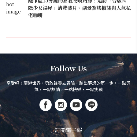
離市區15分鐘的嘉義祕境路線！造訪「台版神
隱少女湯屋」清豐濤月、湖景窯烤披薩與人氣私
宅咖啡
Follow Us
享受吧！環遊世界，勇敢歸零去冒險，踏出夢想的第一步。一點勇
氣，一點熱情，一點快樂，一點挑戰
訂閱電子報