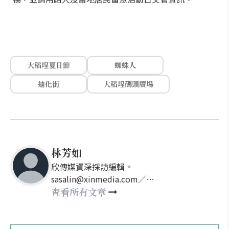
大稻埕夏日節
蜘蛛人
迪化街
大稻埕碼頭廣場
林芳如
欣傳媒資深採訪編輯。
sasalin@xinmedia.com／
happy21917@gmail.com
查看所有文章