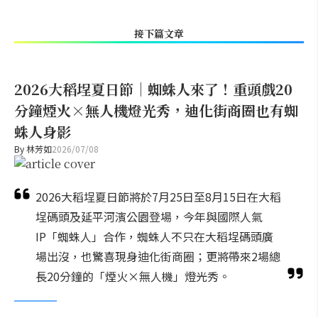
接下篇文章
2026大稻埕夏日節｜蜘蛛人來了！重頭戲20
分鐘煙火×無人機燈光秀，迪化街商圈也有蜘
蛛人身影
By
林芳如
2026/07/08
2026大稻埕夏日節將於7月25日至8月15日在大稻
埕碼頭及延平河濱公園登場，今年與國際人氣
IP「蜘蛛人」合作，蜘蛛人不只在大稻埕碼頭廣
場出沒，也驚喜現身迪化街商圈；更將帶來2場總
長20分鐘的「煙火×無人機」燈光秀。