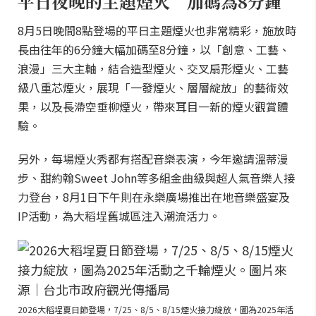
平日夜晚的主題煙火 加碼為8分鐘
8月5日晚間8點登場的平日主題煙火也非常精彩，施放時
長由往年的6分鐘大幅加碼至8分鐘，以「創意、工藝、
浪漫」三大主軸，結合造型煙火、交叉扇形煙火、工藝
級八重芯煙火，展現「一發煙火、層層綻放」的藝術效
果，以及長滯空垂柳煙火，帶來耳目一新的煙火觀賞體
驗。
另外，每場煙火秀都有搭配音樂表演，今年邀請溫蒂漫
步、甜約翰Sweet John等多組金曲級與超人氣音樂人接
力登台，8月1日下午則在永樂廣場推出在地音樂盛宴及
IP活動，為大稻埕舊城區注入潮流活力。
2026大稻埕夏日節登場，7/25、8/5、8/15煙火接力綻放，圖為2025年活