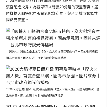
月25日開幕及8月15日壓軸場晚間8點登場，由無人機展
演搭配煙火秀，為觀眾帶來總長20分鐘的夜空饗宴，屆
時蜘蛛人將搭配原版電影配樂穿梭，與台北城市意象共
同點亮夜空。
「蜘蛛人」將融合臺北城市特色，為大稻埕夜空帶來前所未有的視覺震撼，
圖為示意圖。圖片來源｜台北市政府觀光傳播局
2026大稻埕夏日節升級 開幕及壓軸場「煙火×無人機」首度合體共演，圖
為示意圖。圖片來源｜台北市政府觀光傳播局