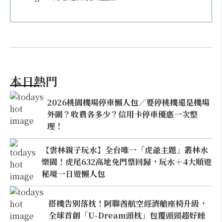
本日熱門
2026桃園機場停車懶人包／要停桃機還是機場
外圍？收費各多少？信用卡停車優惠一次整
理！
【雲林親子玩水】全台唯一「虎爺主題」叢林水
樂園！虎尾632高地免門票回歸，玩水＋4大順遊
秘境一日遊懶人包
搭機告別落枕！阿聯酋航空經濟艙座椅升級，
全球首創「U-Dream頭枕」包覆頭頸超好睡