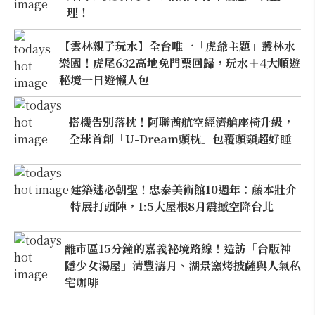
理！
【雲林親子玩水】全台唯一「虎爺主題」叢林水
樂園！虎尾632高地免門票回歸，玩水＋4大順遊
秘境一日遊懶人包
搭機告別落枕！阿聯酋航空經濟艙座椅升級，
全球首創「U-Dream頭枕」包覆頭頸超好睡
建築迷必朝聖！忠泰美術館10週年：藤本壯介
特展打頭陣，1:5大屋根8月震撼空降台北
離市區15分鐘的嘉義祕境路線！造訪「台版神
隱少女湯屋」清豐濤月、湖景窯烤披薩與人氣私
宅咖啡