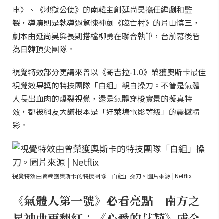
車》、《地獄公使》的南韓主創延尚昊擔任編劇和監
製，導演則是執導過驚悚神劇《噬亡村》的片山慎三，
劇本由延尚昊與長期搭檔柳勇在聯合執筆，台前幕後皆
為日韓頂尖團隊。
視覺特效部分更請來曾以《哥吉拉-1.0》榮獲奧斯卡最佳
視覺效果獎的特技團隊「白組」親自操刀。不管是氣體
人長出血肉的爆裂視覺，還是氣體穿梭實景的擬真特
效，都被網友大讚根本是「好萊塢電影等級」的震撼精
彩。
視覺特效由曾榮獲奧斯卡的特技團隊「白組」操刀。圖片來源 | Netflix
《氣體人第一號》必看亮點｜南方之
星神曲再翻紅：《心愛的艾莉》成全