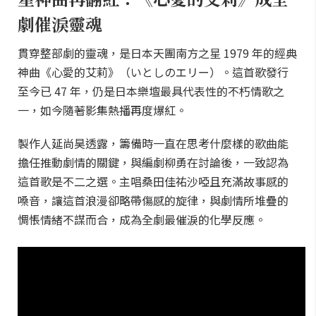
劇催淚靈魂
貫穿整部劇的靈魂，是日本天團南方之星 1979 年的經典
神曲《心愛的艾莉》（いとしのエリー）。這首歌發行
至今已 47 年，仍是日本樂壇最具代表性的不朽情歌之
一，如今隨著影集熱播再度爆紅。
製作人延尚昊透露，籌備時一直在思考什麼樣的歌曲能
擔任推動劇情的關鍵，與編劇柳勇在討論後，一致認為
這首歌是不二之選。主唱桑田佳祐沙啞且充滿故事感的
嗓音，讓這首浪漫卻略帶傷感的旋律，與劇情所堆疊的
惆悵情緒不謀而合，成為全劇最催淚的化學反應。