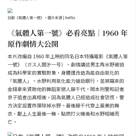
日劇《氣體人第一號》。圖片來源 | Netflix
《氣體人第一號》必看亮點｜1960 年
原作劇情大公開
本片改編自 1960 年上映的同名日本特攝電影《氣體人第
一號》（ガス人間㐧一号），劇情講述男主角水野被迫
成為科學家的實驗對象，身體遭改造為能自由氣化的
「氣體人」。水野利用氣化能力搶劫銀行，並將竊來的
金錢拿來資助他的舞蹈家戀人藤千代。岡本刑警和記者
京子追查出真相後，因為氣體人已經造成社會恐慌，警
方決定設置炸彈除掉水野。最後藤千代穿上最美的舞
衣，獻上人生最後一舞，點燃打火機後和水野相擁而
亡。