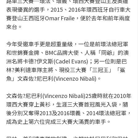
路車三大賽─環法、環義、環西大賽登山王及奧運
表現優異的選手，2015、2016年環西班牙自行車大
賽登山王西班牙Omar Fraile，便於去年和前年兩度
來台。
今年受邀車手更是超重量級，一位是前環法總冠軍
和世錦賽金牌、BMC品牌大使、人稱「冏爺」的澳
洲名將卡德?伊文斯(Cadel Evans)；另一位則是巴
林?美利達車隊主將、現役三大賽「三冠王」「鯊
魚」文森佐?尼巴利(Vincenzo Nibali)。
文森佐?尼巴利(Vincenzo Nibali)25歲時就在2010年
環西大賽穿上黃衫，生涯三大賽首冠風光入袋，隨
後分別又奪得2013及2016環義、2014環法總冠軍，
成為史上第六位完成三大賽大滿貫的車手。