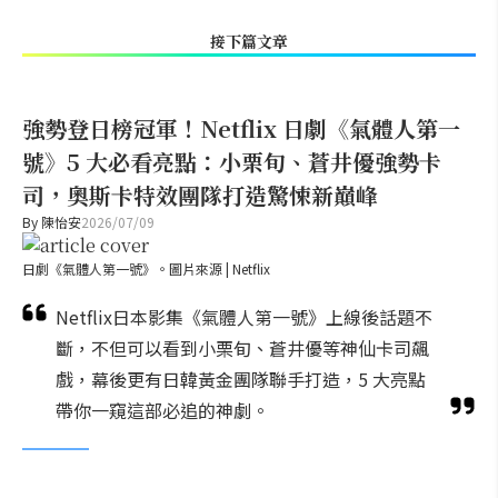
接下篇文章
強勢登日榜冠軍！Netflix 日劇《氣體人第一
號》5 大必看亮點：小栗旬、蒼井優強勢卡
司，奧斯卡特效團隊打造驚悚新巔峰
By
陳怡安
2026/07/09
日劇《氣體人第一號》。圖片來源 | Netflix
Netflix日本影集《氣體人第一號》上線後話題不
斷，不但可以看到小栗旬、蒼井優等神仙卡司飆
戲，幕後更有日韓黃金團隊聯手打造，5 大亮點
帶你一窺這部必追的神劇。