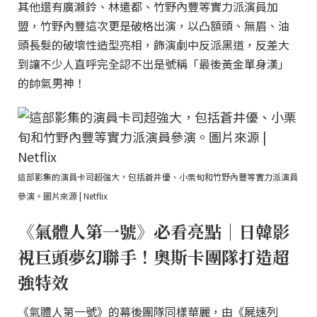
其他還有廣瀨鈴、林遣都、竹野內豐等實力派演員加
盟，竹野內豐這次更是破格出演，以凸額頭、無眉、油
頭長髮的破壞性造型亮相，飾演劇中反派黑道，反差大
到讓不少人直呼完全認不出是號稱「最後黃金單身漢」
的帥氣男神！
這部影集的演員卡司超強大，包括蒼井優、小栗旬和竹野內豐等實力派演員
參演。圖片來源 | Netflix
《氣體人第一號》必看亮點｜日韓影
視巨頭夢幻聯手！奧斯卡團隊打造超
強特效
《氣體人第一號》的幕後團隊同樣華麗，由《屍速列