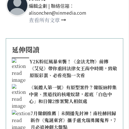
編輯企劃 | 聯絡信箱：
alisonchen@xinmedia.com
查看所有文章
延伸閱讀
Y2K粉紅風暴來襲！《金法尤物》前傳
《艾兒》帶你重回法律女王高中時期，致敬
原版彩蛋、必看亮點一次看
《氣體人第一號》有原型案件？韓版納粹集
中營、黑道找的核電奴隸，起底「白色中
心」和日韓2慘案驚人相似處
7月韓劇推薦｜未開播先封神！南柱赫回歸
新作《鬼謎東宮》攜手盧允瑞勇闖鬼界，7
月必追神劇大盤點