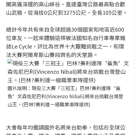
閣高聳深邃的高山峽谷、直達臺灣公路最高點合歡
山武嶺，從海拔0公尺到3275公尺，全長105公里。
總計今年共有來自全球超過30個國家和地區近600
位車友，一起來體驗這條被法國知名自行車專業雜
誌Le Cycle，評比為世界十大艱難挑戰之一，和環
法大賽阿爾卑斯山賽段齊名的天堂路。
圖片說明：現役三大賽「三冠王」巴林?美利達隊〝鯊
魚〞文森佐尼巴利(Vincenzo Nibali)將來台挑戰台灣登
山王。(巴林?美利達一級職業車隊提供)
大會每年均邀請國外名將來台助拳，包括在全球公