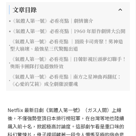
文章目錄
《氣體人第一號》必看亮點｜劇情簡介
《氣體人第一號》必看亮點｜1960 年原作劇情大公開
《氣體人第一號》必看亮點 ｜頂級卡司齊聚！男神造
型大崩壞、最強星三代驚豔出道
《氣體人第一號》必看亮點｜日韓影視巨頭夢幻聯手！
奧斯卡團隊打造超強特效
《氣體人第一號》必看亮點｜南方之星神曲再翻紅：
《心愛的艾莉》成全劇催淚靈魂
Netflix 最新日劇《氣體人第一號》（ガス人間）上線
後，不僅強勢登頂日本排行榜冠軍，在台灣等地也陸續
飆入前十名，掀起極高討論度。這部劇乍看是重口味的
科幻驚悚片，骨子裡卻藏著一段令人惆悵至極的宿命悲