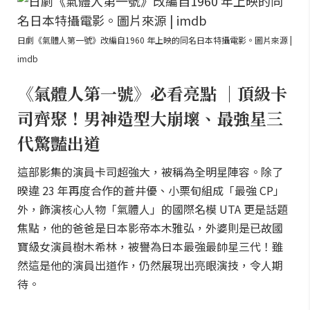
日劇《氣體人第一號》改編自1960 年上映的同名日本特攝電影。圖片來源 |
imdb
《氣體人第一號》必看亮點 ｜頂級卡
司齊聚！男神造型大崩壞、最強星三
代驚豔出道
這部影集的演員卡司超強大，被稱為全明星陣容。除了
暌違 23 年再度合作的蒼井優、小栗旬組成「最強 CP」
外，飾演核心人物「氣體人」的國際名模 UTA 更是話題
焦點，他的爸爸是日本影帝本木雅弘，外婆則是已故國
寶級女演員樹木希林，被譽為日本最強最帥星三代！雖
然這是他的演員出道作，仍然展現出亮眼演技，令人期
待。