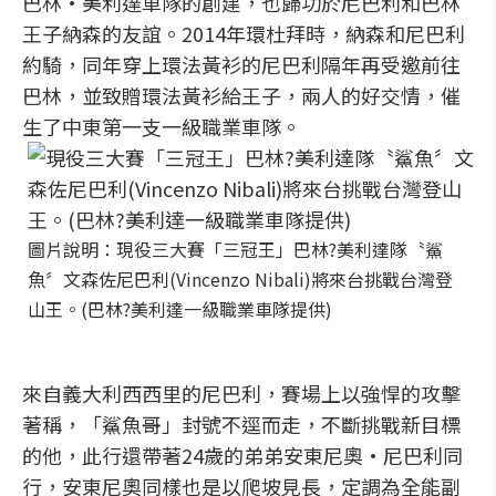
巴林•美利達車隊的創建，也歸功於尼巴利和巴林
王子納森的友誼。2014年環杜拜時，納森和尼巴利
約騎，同年穿上環法黃衫的尼巴利隔年再受邀前往
巴林，並致贈環法黃衫給王子，兩人的好交情，催
生了中東第一支一級職業車隊。
圖片說明：現役三大賽「三冠王」巴林?美利達隊〝鯊
魚〞文森佐尼巴利(Vincenzo Nibali)將來台挑戰台灣登
山王。(巴林?美利達一級職業車隊提供)
來自義大利西西里的尼巴利，賽場上以強悍的攻擊
著稱，「鯊魚哥」封號不逕而走，不斷挑戰新目標
的他，此行還帶著24歲的弟弟安東尼奧•尼巴利同
行，安東尼奧同樣也是以爬坡見長，定調為全能副