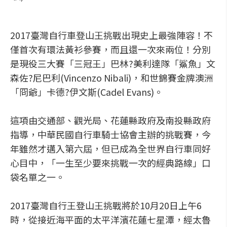
2017臺灣自行車登山王挑戰出現史上最強陣容！不
僅首次有環法黃衫參賽，而且還一次來兩位！分別
是現役三大賽「三冠王」巴林?美利達隊「鯊魚」文
森佐?尼巴利(Vincenzo Nibali)，和世錦賽金牌澳洲
「冏爺」卡德?伊文斯(Cadel Evans)。
這項由交通部、觀光局、花蓮縣政府及南投縣政府
指導，中華民國自行車騎士協會主辦的挑戰賽，今
年雖然才邁入第六屆，但已成為全世界自行車同好
心目中，「一生至少要來挑戰一次的經典路線」口
袋名單之一。
2017臺灣自行王登山王挑戰將於10月20日上午6
時，從接近海平面的太平洋濱花蓮七星潭，經太魯