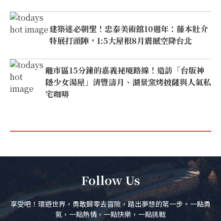
建築迷必朝聖！忠泰美術館10週年：藤本壯介
特展打頭陣，1:5大屋根8月震撼空降台北
離市區15分鐘的嘉義祕境路線！造訪「台版神
隱少女湯屋」清豐濤月、湖景窯烤披薩與人氣私
宅咖啡
Follow Us
享受吧！環遊世界，勇敢歸零去冒險，踏出夢想的第一步。一點勇
氣，一點熱情，一點快樂，一點挑戰