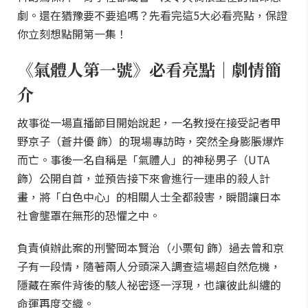
劇。還在猶豫要不要追嗎？先看完這5大必看亮點，保證
你立刻想點開第一集！
《氣體人第一號》必看亮點｜劇情簡
介
故事從一場直播節目開始說起，一名教授在接受記者甲
野京子（蒼井優 飾）的現場專訪時，突然全身膨脹爆炸
而亡。事後一名自稱是「氣體人」的神秘男子（UTA
飾）公開自首，並預告接下來會進行一連串的殺人計
畫，將「白色中心」的相關人士全都殺害，瞬間讓日本
社會壟罩在無形的恐懼之中。
負責偵辦此案的刑警岡本賢治（小栗旬 飾）過去曾和京
子有一段情，隨著兩人分頭深入調查這場超自然危機，
隱藏在案件背後的駭人祕密逐一浮現，也讓彼此糾纏的
命運再度交織。