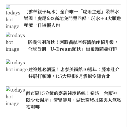
【雲林親子玩水】全台唯一「虎爺主題」叢林水
樂園！虎尾632高地免門票回歸，玩水＋4大順遊
秘境一日遊懶人包
搭機告別落枕！阿聯酋航空經濟艙座椅升級，
全球首創「U-Dream頭枕」包覆頭頸超好睡
建築迷必朝聖！忠泰美術館10週年：藤本壯介
特展打頭陣，1:5大屋根8月震撼空降台北
離市區15分鐘的嘉義祕境路線！造訪「台版神
隱少女湯屋」清豐濤月、湖景窯烤披薩與人氣私
宅咖啡