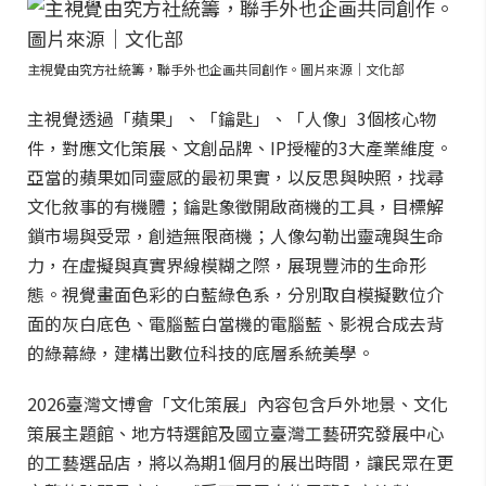
主視覺由究方社統籌，聯手外也企画共同創作。圖片來源｜文化部
主視覺透過「蘋果」、「鑰匙」、「人像」3個核心物
件，對應文化策展、文創品牌、IP授權的3大產業維度。
亞當的蘋果如同靈感的最初果實，以反思與映照，找尋
文化敘事的有機體；鑰匙象徵開啟商機的工具，目標解
鎖市場與受眾，創造無限商機；人像勾勒出靈魂與生命
力，在虛擬與真實界線模糊之際，展現豐沛的生命形
態。視覺畫面色彩的白藍綠色系，分別取自模擬數位介
面的灰白底色、電腦藍白當機的電腦藍、影視合成去背
的綠幕綠，建構出數位科技的底層系統美學。
2026臺灣文博會「文化策展」內容包含戶外地景、文化
策展主題館、地方特選館及國立臺灣工藝研究發展中心
的工藝選品店，將以為期1個月的展出時間，讓民眾在更