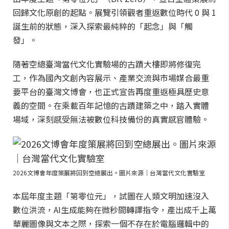
回歸文化原創的起點。展覽引領觀者重返數位時代 0 與 1
誕生前的狀態，深入探索最純粹的「起念」與「觸
發」。
隨著空總臺灣當代文化實驗場的古蹟大樓即將修復完
工，作為國內文創內容展示、產業交流與市場媒合最重
要平台的臺灣文博會，也正式宣告再度重返極具歷史意
義的空間。在乘載百年記憶的古蹟建築之中，踏入實體
場域，深刻感受無法被數位科技備份的真實感官體驗。
2026文博會年度策展將回到空總展出。圖片來源｜台灣當代文化實驗室
本屆年度主題「第零位元」，試圖在人類文明加速沒入
數位洪流，AI生成能夠在微秒間轉譯指令，產出成千上萬
華麗圖像與文本之際，探索一個不存在於電腦邏輯中的