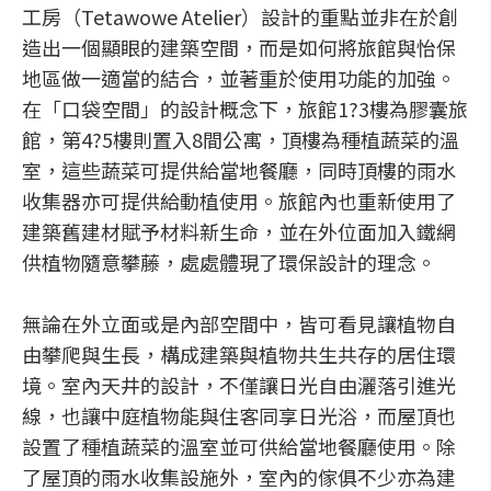
工房（Tetawowe Atelier）設計的重點並非在於創
造出一個顯眼的建築空間，而是如何將旅館與怡保
地區做一適當的結合，並著重於使用功能的加強。
在「口袋空間」的設計概念下，旅館1?3樓為膠囊旅
館，第4?5樓則置入8間公寓，頂樓為種植蔬菜的溫
室，這些蔬菜可提供給當地餐廳，同時頂樓的雨水
收集器亦可提供給動植使用。旅館內也重新使用了
建築舊建材賦予材料新生命，並在外位面加入鐵網
供植物隨意攀藤，處處體現了環保設計的理念。
無論在外立面或是內部空間中，皆可看見讓植物自
由攀爬與生長，構成建築與植物共生共存的居住環
境。室內天井的設計，不僅讓日光自由灑落引進光
線，也讓中庭植物能與住客同享日光浴，而屋頂也
設置了種植蔬菜的溫室並可供給當地餐廳使用。除
了屋頂的雨水收集設施外，室內的傢俱不少亦為建