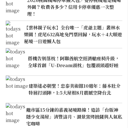
2026桃園機場停車懶人包／要停桃機還是機場
外圍？收費各多少？信用卡停車優惠一次整
理！
【雲林親子玩水】全台唯一「虎爺主題」叢林水
樂園！虎尾632高地免門票回歸，玩水＋4大順遊
秘境一日遊懶人包
搭機告別落枕！阿聯酋航空經濟艙座椅升級，
全球首創「U-Dream頭枕」包覆頭頸超好睡
建築迷必朝聖！忠泰美術館10週年：藤本壯介
特展打頭陣，1:5大屋根8月震撼空降台北
離市區15分鐘的嘉義祕境路線！造訪「台版神
隱少女湯屋」清豐濤月、湖景窯烤披薩與人氣私
宅咖啡