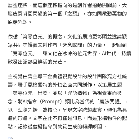
幽靈座標，而這個座標指向的是創作者撥動開關前，大
腦皮質瞬間閃過的第一個「念頭」，亦如同啟動萬物的
原始咒語。
依循「第零位元」的概念，文化策展將更彰顯並邀請觀
眾共同守護藝文創作者「起念瞬間」的力量，一起回到
「第零位元」，讓文化在冰冷的位元世界、AI世代，持續
散發出溫熱且鮮活的光芒。
主視覺由曾主導三金典禮視覺設計的設計團隊究方社統
籌，聯手風格獨特的外也企画共同創作，以策展主題
「第零位元」出發，並以「咒語造物」為視覺畫面概
念，將AI指令（Prompt）類比為當代的「魔法咒語」，
以「型隨咒語」為核心，呈現文字跨越虛實，轉化為具
體的形體。文字在此不再僅是訊息，而是形構物件的起
點，記錄從虛擬指令到物質生成的轉譯瞬間。