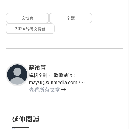
文博會
空總
2026台灣文博會
蘇祐萱
編輯企劃。 聯繫請洽：
maysu@xinmedia.com /
may860527@gmail.com
查看所有文章
延伸閱讀