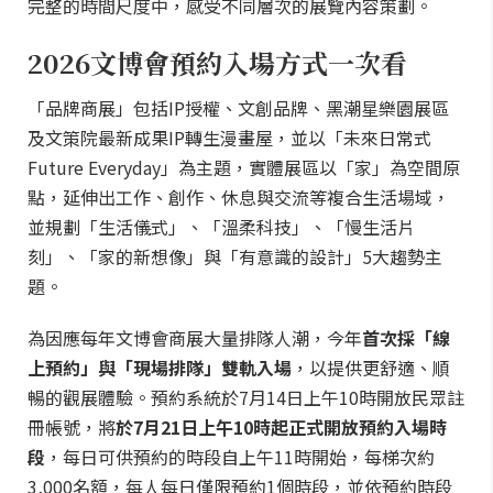
完整的時間尺度中，感受不同層次的展覽內容策劃。
2026文博會預約入場方式一次看
「品牌商展」包括IP授權、文創品牌、黑潮星樂園展區
及文策院最新成果IP轉生漫畫屋，並以「未來日常式
Future Everyday」為主題，實體展區以「家」為空間原
點，延伸出工作、創作、休息與交流等複合生活場域，
並規劃「生活儀式」、「溫柔科技」、「慢生活片
刻」、「家的新想像」與「有意識的設計」5大趨勢主
題。
為因應每年文博會商展大量排隊人潮，今年
首次採「線
上預約」與「現場排隊」雙軌入場
，以提供更舒適、順
暢的觀展體驗。預約系統於7月14日上午10時開放民眾註
冊帳號，將
於7月21日上午10時起正式開放預約入場時
段
，每日可供預約的時段自上午11時開始，每梯次約
3,000名額，每人每日僅限預約1個時段，並依預約時段