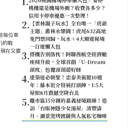
1
.
2026桃園機場停車懶人包／要停
桃機還是機場外圍？收費各多少？
信用卡停車優惠一次整理！
2
.
【雲林親子玩水】全台唯一「虎爺
主題」叢林水樂園！虎尾632高地
信每位車
免門票回歸，玩水＋4大順遊秘境
)的戰
一日遊懶人包
。現在又要
3
.
搭機告別落枕！阿聯酋航空經濟艙
座椅升級，全球首創「U-Dream
頭枕」包覆頭頸超好睡
4
.
建築迷必朝聖！忠泰美術館10週
年：藤本壯介特展打頭陣，1:5大
屋根8月震撼空降台北
5
.
離市區15分鐘的嘉義祕境路線！造
訪「台版神隱少女湯屋」清豐濤
月、湖景窯烤披薩與人氣私宅咖啡