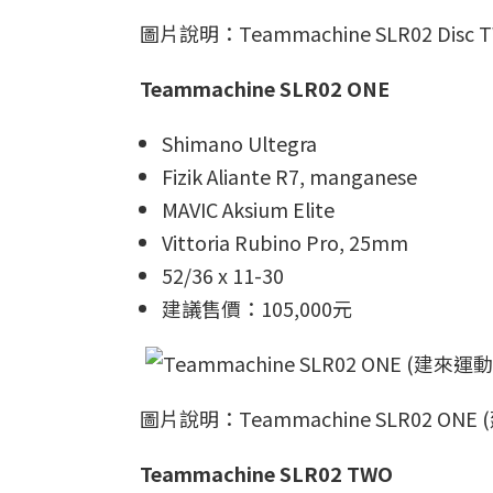
圖片說明：Teammachine SLR02 Dis
Teammachine SLR02 ONE
Shimano Ultegra
Fizik Aliante R7, manganese
MAVIC Aksium Elite
Vittoria Rubino Pro, 25mm
52/36 x 11-30
建議售價：105,000元
圖片說明：Teammachine SLR02 ON
Teammachine SLR02 TWO