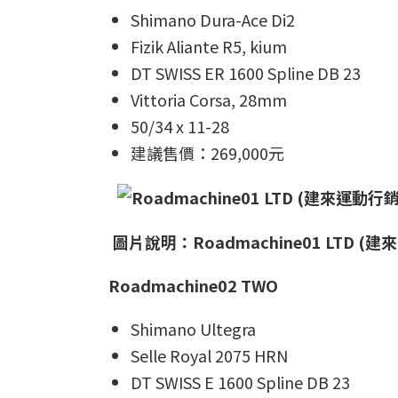
Shimano Dura-Ace Di2
Fizik Aliante R5, kium
DT SWISS ER 1600 Spline DB 23
Vittoria Corsa, 28mm
50/34 x 11-28
建議售價：269,000元
圖片說明：Roadmachine01 LTD (
Roadmachine02 TWO
Shimano Ultegra
Selle Royal 2075 HRN
DT SWISS E 1600 Spline DB 23