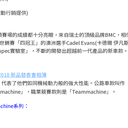
運動行銷提供)
三項賽場的成績都十分亮眼，來自瑞士的頂級品牌BMC，相
「四冠王」的澳洲選手Cadel Evans(卡德爾 伊凡斯
mpec實驗室」，不斷的開發出超越前一代產品的新車款
 2018 新品發表會相簿
結尾，代表了他們如同機械動力般的強大性能。公路車款叫作
emachine」，職業競賽款則是「Teammachine」。
hine系列：