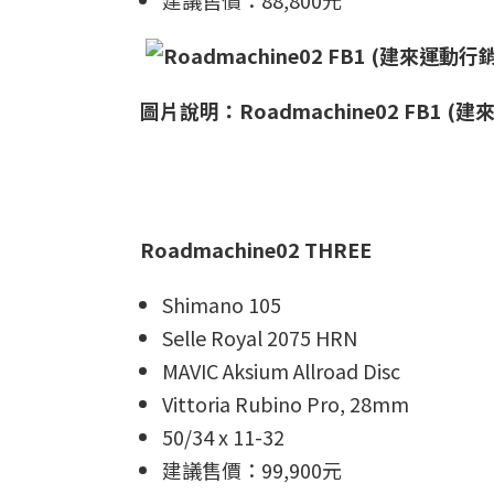
建議售價：88,800元
圖片說明：Roadmachine02 FB1 (
Roadmachine02 THREE
Shimano 105
Selle Royal 2075 HRN
MAVIC Aksium Allroad Disc
Vittoria Rubino Pro, 28mm
50/34 x 11-32
建議售價：99,900元