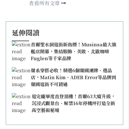
may860527@gmail.com
查看所有文章
延伸閱讀
首爾聖水洞逛街新指標！Musinsa最大旗
艦店開幕，集結服飾、美妝、北歐咖啡
Fuglen等千家品牌
韓系穿搭必收！精選6個韓國潮牌、選品
店，Matin Kim、ADER Error等品牌到
韓國逛街不可錯過
逛完龐畢度直登頂樓！首爾63大廈升級，
沉浸式觀景台、解禁16年停機坪打造全新
高空藝術秘境