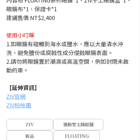
內容物 FLOATING系列眼鏡*1、ZIV手工眼鏡盒*1、
眼鏡布*1、保證卡*1
建議售價 NT$2,400
使用小叮嚀
1.如眼鏡有碰觸到海水或鹽水，應以大量清水沖
洗，避免鹽份或腐蝕性成分侵蝕眼鏡表面。
2.請勿將眼鏡置於潮濕或高溫空間，例如封閉未啟
動的車。
【延伸資訊】
ZIV官網
ZIV粉絲團
ZIV
運動型太陽眼鏡
新品
FLOATING