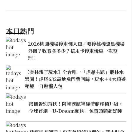
本日熱門
2026桃園機場停車懶人包／要停桃機還是機場
外圍？收費各多少？信用卡停車優惠一次整
理！
【雲林親子玩水】全台唯一「虎爺主題」叢林水
樂園！虎尾632高地免門票回歸，玩水＋4大順遊
秘境一日遊懶人包
搭機告別落枕！阿聯酋航空經濟艙座椅升級，
全球首創「U-Dream頭枕」包覆頭頸超好睡