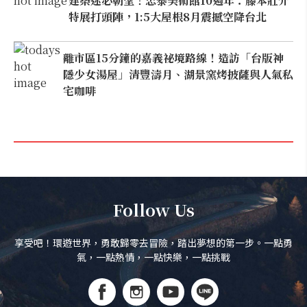
建築迷必朝聖！忠泰美術館10週年：藤本壯介
特展打頭陣，1:5大屋根8月震撼空降台北
離市區15分鐘的嘉義祕境路線！造訪「台版神
隱少女湯屋」清豐濤月、湖景窯烤披薩與人氣私
宅咖啡
Follow Us
享受吧！環遊世界，勇敢歸零去冒險，踏出夢想的第一步。一點勇
氣，一點熱情，一點快樂，一點挑戰