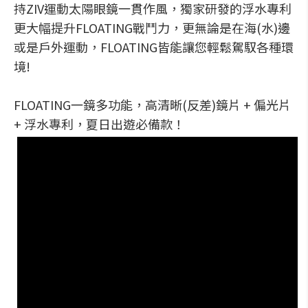
持ZIV運動太陽眼鏡一貫作風，獨家研發的浮水專利
更大幅提升FLOATING戰鬥力，更無論是在海(水)邊
或是戶外運動，FLOATING皆能讓您輕鬆駕馭各種環
境!
FLOATING一鏡多功能，高清晰(反差)鏡片 + 偏光片
+ 浮水專利，夏日出遊必備款！