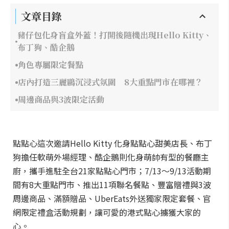
文章目錄
豬仔包化身盲盒外蓋！打開後隨機出現Hello Kitty、
布丁狗、酷企鵝
角色專屬限定餐點
店內打造三麗鷗沉浸式氛圍 8大重點門市在哪裡？
周邊商品與3波限定活動
點點心這次邀請Hello Kitty 化身點點心甜美店長、布丁
狗擔任軟萌外場經理、酷企鵝則化身萌帥有型的餐廳主
廚，攜手進駐全台21家點點心門市；7/13～9/13活動期
間有8大重點門市、推出11項聯名餐點、豐富贈禮與3波
周邊商品、滿額贈品、UberEats外送獨家限定套餐、官
網限定禮盒活動規劃，讓可愛的港式點心擄獲大家的
心。