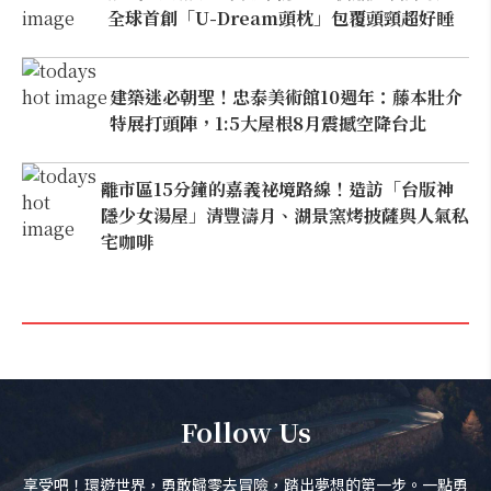
全球首創「U-Dream頭枕」包覆頭頸超好睡
建築迷必朝聖！忠泰美術館10週年：藤本壯介
特展打頭陣，1:5大屋根8月震撼空降台北
離市區15分鐘的嘉義祕境路線！造訪「台版神
隱少女湯屋」清豐濤月、湖景窯烤披薩與人氣私
宅咖啡
Follow Us
享受吧！環遊世界，勇敢歸零去冒險，踏出夢想的第一步。一點勇