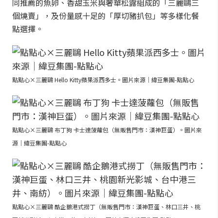
同推薦的魚卵、香甜玉米與奢華松露組成的「三麗鷗三
個燒賣」，及份量感十足的「厚切豬扒包」等多樣化餐
點選擇。
點點心×三麗鷗 Hello Kitty蘋果派西多士。圖片來源｜緯豆集團-點點心
點點心×三麗鷗 布丁狗 卡士達菠蘿包（無販售門市：漢神巨蛋）。圖片來
源｜緯豆集團-點點心
點點心×三麗鷗 酷企鵝港式撈丁（無販售門市：漢神巨蛋、林口三井、桃