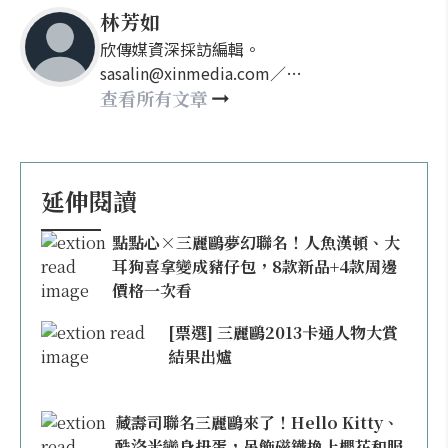
林芳如
欣傳媒資深採訪編輯。
sasalin@xinmedia.com／
happy21917@gmail.com
查看所有文章
延伸閱讀
點點心×三麗鷗夢幻聯名！人魚漢頓、大
耳狗喜拿變成豬仔包，8款新品+4款周邊
價格一次看
[票選] 三麗鷗2013卡通人物大賞
結果出爐
藏壽司聯名三麗鷗來了！Hello Kitty、
酷洛米變身扭蛋，吊飾磁鐵換上櫻花和服