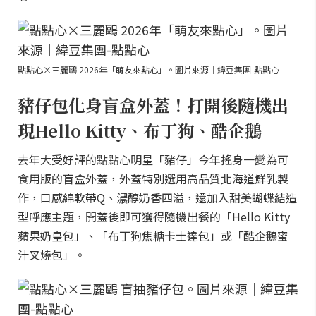
點點心×三麗鷗 2026年「萌友來點心」。圖片來源｜緯豆集團-點點心
豬仔包化身盲盒外蓋！打開後隨機出
現Hello Kitty、布丁狗、酷企鵝
去年大受好評的點點心明星「豬仔」今年搖身一變為可
食用版的盲盒外蓋，外蓋特別選用高品質北海道鮮乳製
作，口感綿軟帶Q、濃醇奶香四溢，還加入甜美蝴蝶結造
型呼應主題，開蓋後即可獲得隨機出餐的「Hello Kitty
蘋果奶皇包」、「布丁狗焦糖卡士達包」或「酷企鵝蜜
汁叉燒包」。