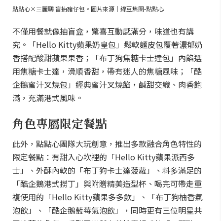
點點心×三麗鷗 盲抽豬仔包。圖片來源｜緯豆集團-點點心
不僅用餐就像抽盲盒，驚喜互動感滿分，味道也有講
究。「Hello Kitty蘋果奶皇包」鬆軟麵皮包覆著濃郁奶
香搭配酸甜蘋果果香；「布丁狗焦糖卡士達包」內餡選
用焦糖卡士達，滑順香甜，帶有迷人的焦糖風味；「酷
企鵝蜜汁叉燒包」經典蜜汁叉燒餡，鹹甜交織、肉香飽
滿，充滿港式風味。
角色專屬限定餐點
此外，點點心團隊大玩創意，推出多款融合角色特性的
限定餐點：有甜入心坎裡的「Hello Kitty蘋果派西多
士」、外酥內軟的「布丁狗卡士達菠蘿」、料多滿足的
「酷企鵝港式撈丁」與附贈精美造型杯、喝完可帶走重
複使用的「Hello Kitty蘋果多多飲」、「布丁狗柚香氣
泡飲」、「酷企鵝藍莓氣泡飲」，同時更有三位明星共