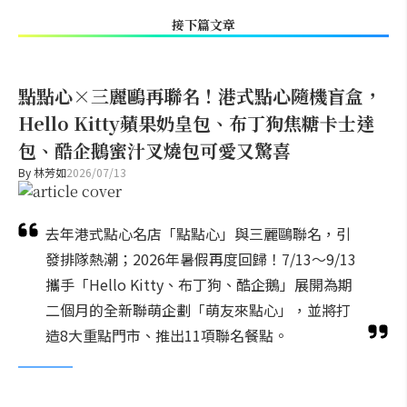
接下篇文章
點點心×三麗鷗再聯名！港式點心隨機盲盒，
Hello Kitty蘋果奶皇包、布丁狗焦糖卡士達
包、酷企鵝蜜汁叉燒包可愛又驚喜
By
林芳如
2026/07/13
去年港式點心名店「點點心」與三麗鷗聯名，引
發排隊熱潮；2026年暑假再度回歸！7/13～9/13
攜手「Hello Kitty、布丁狗、酷企鵝」展開為期
二個月的全新聯萌企劃「萌友來點心」，並將打
造8大重點門市、推出11項聯名餐點。