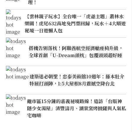
理！
【雲林親子玩水】全台唯一「虎爺主題」叢林水
樂園！虎尾632高地免門票回歸，玩水＋4大順遊
秘境一日遊懶人包
搭機告別落枕！阿聯酋航空經濟艙座椅升級，
全球首創「U-Dream頭枕」包覆頭頸超好睡
建築迷必朝聖！忠泰美術館10週年：藤本壯介
特展打頭陣，1:5大屋根8月震撼空降台北
離市區15分鐘的嘉義祕境路線！造訪「台版神
隱少女湯屋」清豐濤月、湖景窯烤披薩與人氣私
宅咖啡