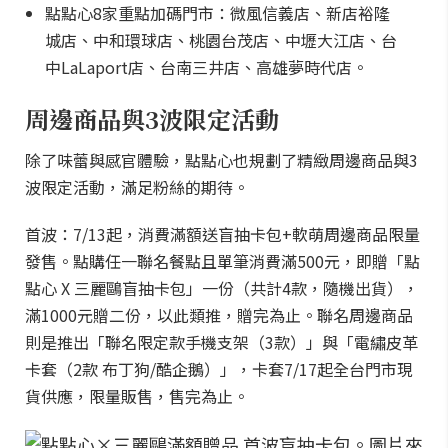
點點心8家重點加碼門市：微風信義店、新店裕隆
城店、中和環球店、桃園台茂店、中壢大江店、台
中LaLaport店、台南三井店、高雄夢時代店。
周邊商品與3波限定活動
除了味蕾與感官體驗，點點心也規劃了精緻周邊商品與3
波限定活動，滿足粉絲的期待。
首波：7/13起，消費滿額送盲抽卡包+軟萌周邊商品限量
發售。點購任一聯名餐點且單筆消費滿500元，即贈「點
點心 X 三麗鷗盲抽卡包」一份（共計4款，隨機出貨），
滿1000元贈二份，以此類推，贈完為止。聯名周邊商品
則是推出「聯名限定款手機支架（3款）」與「電繡皮革
卡套（2款 布丁狗/酷企鵝）」，卡套7/17起全台門市現
貨供應，限量販售，售完為止。