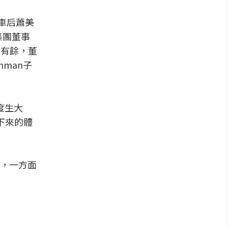
由車后蕭美
集團董事
刃有餘，董
nman子
度生大
下來的體
，一方面