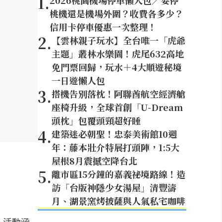
1
.
2026桃園機場停車懶人包／要停
桃機還是機場外圍？收費各多少？
信用卡停車優惠一次整理！
2
.
【雲林親子玩水】全台唯一「虎爺
主題」叢林水樂園！虎尾632高地
免門票回歸，玩水＋4大順遊秘境
一日遊懶人包
3
.
搭機告別落枕！阿聯酋航空經濟艙
座椅升級，全球首創「U-Dream
頭枕」包覆頭頸超好睡
4
.
建築迷必朝聖！忠泰美術館10週
年：藤本壯介特展打頭陣，1:5大
屋根8月震撼空降台北
5
.
離市區15分鐘的嘉義祕境路線！造
訪「台版神隱少女湯屋」清豐濤
月、湖景窯烤披薩與人氣私宅咖啡
，活動涵