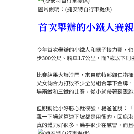
圖片說明：(捷安特自行車提供)
首次舉辦的小鐵人賽親
今年首次舉辦的小鐵人和親子接力賽，也
步300公尺、騎車1.7公里，而7歲以下
比賽結果大爆冷門，來自航特部歸仁指揮
父女倆合力打敗不少全男組合奪下金牌，
場兩鐵和三鐵的比賽，從小就帶著覲覲跑
但覲覲從小好勝心就很強，楊爸爸說：「
覲一下場就算連下坡都是用衝的，回鹿港
真的體力好很多，幾乎很少在感冒，而且