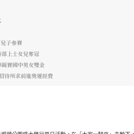
K
兩兒子參賽
特部上士女兒奪冠
障礙賽國中男女雙金
營招待所求前進奧運經費
科水崛頭公園盛大舉行首日活動，在「大家一騎來」主軸下