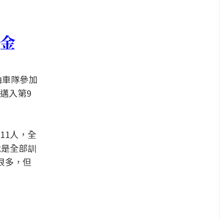
金
由車隊參加
邁入第9
11人，全
就是全部訓
很多，但