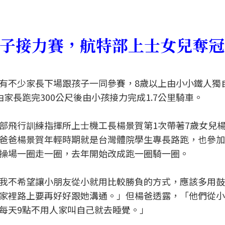
子接力賽，航特部上士女兒奪冠
有不少家長下場跟孩子一同參賽，8歲以上由小小鐵人獨
則由家長跑完300公尺後由小孩接力完成1.7公里騎車。
部飛行訓練指揮所上士機工長楊景賀第1次帶著7歲女兒
爸爸楊景賀年輕時期就是台灣體院學生專長路跑，也參加
操場一圈走一圈，去年開始改成跑一圈騎一圈。
我不希望讓小朋友從小就用比較勝負的方式，應該多用鼓
家裡路上要再好好跟她溝通。」但楊爸透露，「他們從小
每天9點不用人家叫自己就去睡覺。」