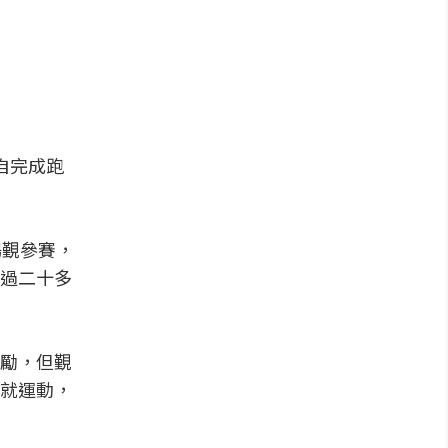
自完成跑
楊覲參賽，
過二十多
勵，但覲
就運動，