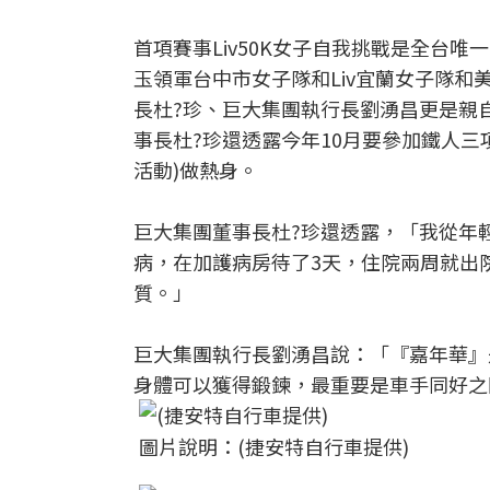
首項賽事Liv50K女子自我挑戰是全台
玉領軍台中市女子隊和Liv宜蘭女子隊
長杜?珍、巨大集團執行長劉湧昌更是親自
事長杜?珍還透露今年10月要參加鐵人三項賽，
活動)做熱身。
巨大集團董事長杜?珍還透露，「我從年
病，在加護病房待了3天，住院兩周就出
質。」
巨大集團執行長劉湧昌說：「『嘉年華』
身體可以獲得鍛鍊，最重要是車手同好之
圖片說明：(捷安特自行車提供)