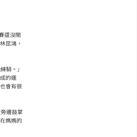
比賽還沒開
林昆鴻，
。
始練騎。」
成的運
也會有很
在旁邊鼓掌
在媽媽的