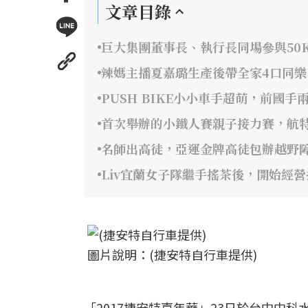
文章目錄
巨大集團董事長、執行長同場參與50
辣媽主播夏嘉璐生產後帶全家4口同樂
PUSH BIKE小小車手超萌，前國手
首次舉辦的小鐵人賽親子接力賽，航
名師出高徒，亞運金牌高徒包辦越野
Liv宜蘭女子隊繼手搖茶後，開始經
圖片說明：(捷安特自行車提供)
「2017捷安特嘉年華」23日於台中中