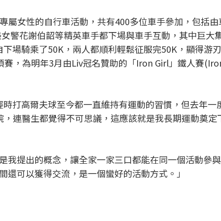
唯一專屬女性的自行車活動，共有400多位車手參加，包括
和美女警花謝伯韶等精英車手都下場與車手互動，其中巨大
下場騎乘了50K，兩人都順利輕鬆征服完50K，顯得游
為明年3月由Liv冠名贊助的「Iron Girl」鐵人賽(Iro
輕時打高爾夫球至今都一直維持有運動的習慣，但去年一
院，連醫生都覺得不可思議，這應該就是我長期運動奠定
是我提出的概念，讓全家一家三口都能在同一個活動參與
間還可以獲得交流，是一個蠻好的活動方式。」