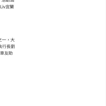
iv宜蘭
之一，大
執行長劉
車友助