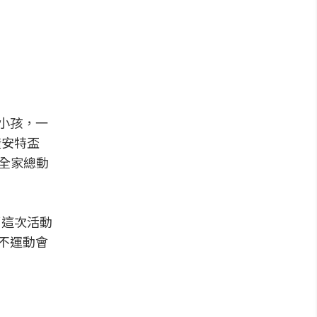
個小孩，一
捷安特盃
還全家總動
了這次活動
不運動會