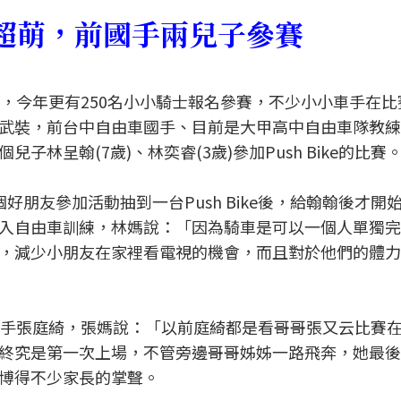
車手超萌，前國手兩兒子參賽
頭戲，今年更有250名小小騎士報名參賽，不少小小車手在
武裝，前台中自由車國手、目前是大甲高中自由車隊教練
林呈翰(7歲)、林奕睿(3歲)參加Push Bike的比賽
好朋友參加活動抽到一台Push Bike後，給翰翰後才開
入自由車訓練，林媽說：「因為騎車是可以一個人單獨完
，減少小朋友在家裡看電視的機會，而且對於他們的體力
車手張庭綺，張媽說：「以前庭綺都是看哥哥張又云比賽
終究是第一次上場，不管旁邊哥哥姊姊一路飛奔，她最後
博得不少家長的掌聲。