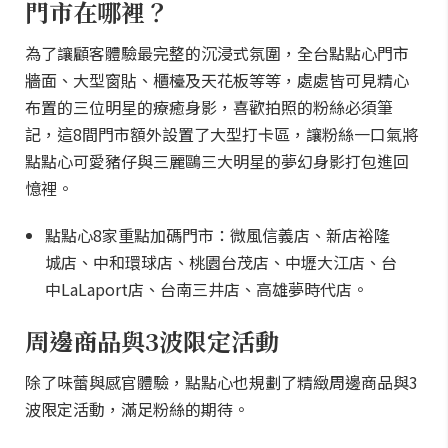
門市在哪裡？
為了讓顧客體驗最完整的沉浸式氛圍，全台點點心門市
牆面、大型窗貼、櫃檯及天花板等等，處處皆可見精心
布置的三位明星的療癒身影，喜歡拍照的粉絲必須筆
記，這8間門市額外設置了大型打卡區，讓粉絲一口氣將
點點心可愛豬仔與三麗鷗三大明星的夢幻身影打包進回
憶裡。
點點心8家重點加碼門市：微風信義店、新店裕隆
城店、中和環球店、桃園台茂店、中壢大江店、台
中LaLaport店、台南三井店、高雄夢時代店。
周邊商品與3波限定活動
除了味蕾與感官體驗，點點心也規劃了精緻周邊商品與3
波限定活動，滿足粉絲的期待。