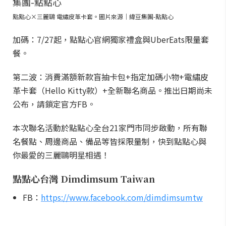
點點心×三麗鷗 電繡皮革卡套。圖片來源｜緯豆集團-點點心
加碼：7/27起，點點心官網獨家禮盒與UberEats限量套
餐。
第二波：消費滿額新款盲抽卡包+指定加碼小物+電繡皮
革卡套（Hello Kitty款）+全新聯名商品。推出日期尚未
公布，請鎖定官方FB。
本次聯名活動於點點心全台21家門市同步啟動，所有聯
名餐點、周邊商品、備品等皆採限量制，快到點點心與
你最愛的三麗鷗明星相遇！
點點心台灣 Dimdimsum Taiwan
FB：
https://www.facebook.com/dimdimsumtw