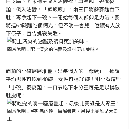
白芝麻、芥末適量放入沾醬裡，再拿起一碗蕎麥
麵，倒入沾醬，「簌簌簌」，兩三口將蕎麥麵吞下
肚，再拿起下一碗。一開始每個人都卯足力氣，要
將這64碗麵吃個精光，但不消一會兒，陸續有人放
下筷子，宣告挑戰失敗。
圖片說明：配上清爽的沾醬及調料更加美味。
面前的小碗層層堆疊，是每個人的「戰績」，據說
平均男性可吃到40碗、女性可達30碗！別小看這些
「小碗」蕎麥麵，一口氣吃下來分量可是足以撐破
肚皮呢！
圖片說明：將吃完的晚一層層疊起，最後比賽誰是大胃
王！