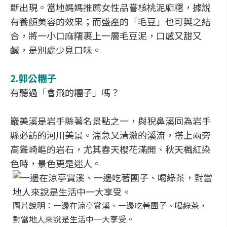
斷出現。當地媽媽推薦女性品嘗核桃泥麻糬，據說
有養顏美容的效果；而盛產的「毛豆」也可與之結
合，將一小口麻糬裹上一層毛豆泥，口感又甜又
鹹，是別處少見口味。
2.
郭公糰子
有聽過「會飛的糰子」嗎？
巖美溪是岩手縣著名景點之一，與猊鼻溪同為岩手
縣必訪的河川美景。湍急又清澈的溪流，搭上兩旁
高聳崎嶇的岩石，尤其春天櫻花滿開、秋天楓紅染
色時，景色更是迷人。
圖片說明：一邊在涼亭賞溪、一邊吃著團子、喝綠茶，
對當地人來說是生活中一大享受。