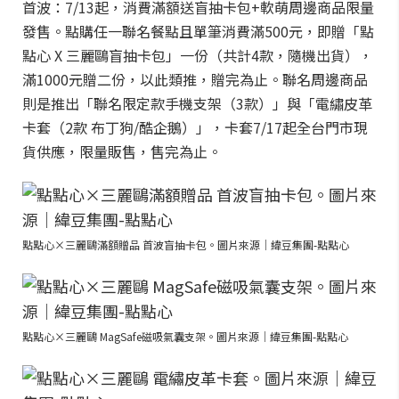
首波：7/13起，消費滿額送盲抽卡包+軟萌周邊商品限量
發售。點購任一聯名餐點且單筆消費滿500元，即贈「點
點心 X 三麗鷗盲抽卡包」一份（共計4款，隨機出貨），
滿1000元贈二份，以此類推，贈完為止。聯名周邊商品
則是推出「聯名限定款手機支架（3款）」與「電繡皮革
卡套（2款 布丁狗/酷企鵝）」，卡套7/17起全台門市現
貨供應，限量販售，售完為止。
點點心×三麗鷗滿額贈品 首波盲抽卡包。圖片來源｜緯豆集團-點點心
點點心×三麗鷗 MagSafe磁吸氣囊支架。圖片來源｜緯豆集團-點點心