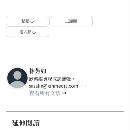
點點心
三麗鷗
港式點心
林芳如
欣傳媒資深採訪編輯。
sasalin@xinmedia.com／
happy21917@gmail.com
查看所有文章
延伸閱讀