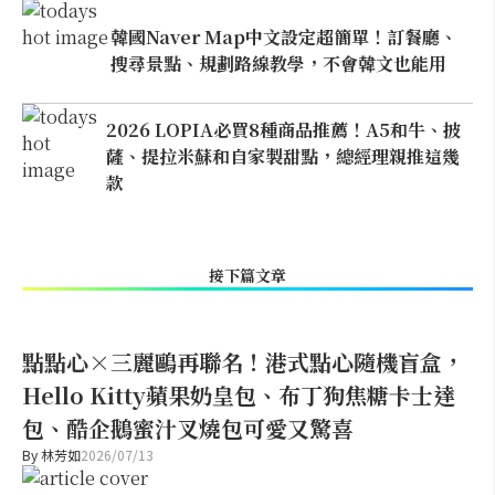
韓國Naver Map中文設定超簡單！訂餐廳、
搜尋景點、規劃路線教學，不會韓文也能用
2026 LOPIA必買8種商品推薦！A5和牛、披
薩、提拉米蘇和自家製甜點，總經理親推這幾
款
接下篇文章
點點心×三麗鷗再聯名！港式點心隨機盲盒，
Hello Kitty蘋果奶皇包、布丁狗焦糖卡士達
包、酷企鵝蜜汁叉燒包可愛又驚喜
By
林芳如
2026/07/13