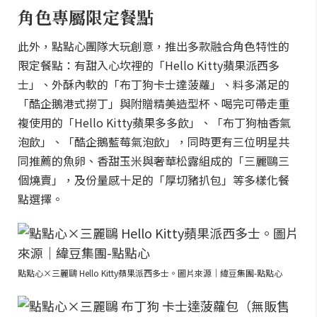
角色專屬限定餐點
此外，點點心團隊大玩創意，推出多款融合角色特性的
限定餐點：有甜入心坎裡的「Hello Kitty蘋果派西多
士」、外酥內軟的「布丁狗卡士達菠蘿」、料多滿足的
「酷企鵝港式撈丁」與附贈精美造型杯、喝完可帶走重
複使用的「Hello Kitty蘋果多多飲」、「布丁狗柚香氣
泡飲」、「酷企鵝藍莓氣泡飲」，同時更有三位明星共
同推薦的魚卵、香甜玉米與奢華松露組成的「三麗鷗三
個燒賣」，及份量感十足的「厚切豬扒包」等多樣化餐
點選擇。
點點心×三麗鷗 Hello Kitty蘋果派西多士。圖片來源｜緯豆集團-點點心