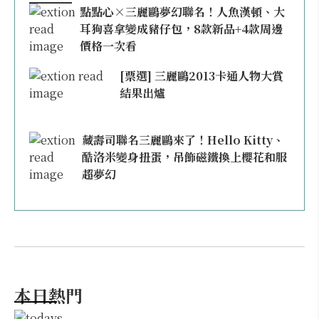
點點心×三麗鷗夢幻聯名！人魚漢頓、大
耳狗喜拿變成豬仔包，8款新品+4款周邊
價格一次看
[票選] 三麗鷗2013卡通人物大賞
結果出爐
藏壽司聯名三麗鷗來了！Hello Kitty、
酷洛米變身扭蛋，吊飾磁鐵換上櫻花和服
超夢幻
本日熱門