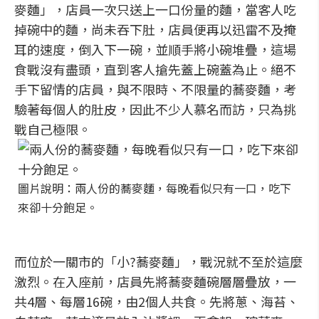
麥麵」，店員一次只送上一口份量的麵，當客人吃
掉碗中的麵，尚未吞下肚，店員便再以迅雷不及掩
耳的速度，倒入下一碗，並順手將小碗堆疊，這場
食戰沒有盡頭，直到客人搶先蓋上碗蓋為止。絕不
手下留情的店員，與不限時、不限量的蕎麥麵，考
驗著每個人的肚皮，因此不少人慕名而訪，只為挑
戰自己極限。
圖片說明：兩人份的蕎麥麵，每晚看似只有一口，吃下
來卻十分飽足。
而位於一關市的「小?蕎麥麵」，戰況就不至於這麼
激烈。在入座前，店員先將蕎麥麵碗層層疊放，一
共4層、每層16碗，由2個人共食。先將蔥、海苔、