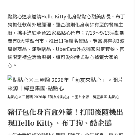
點點心這次邀請Hello Kitty 化身點點心甜美店長、布丁
狗擔任軟萌外場經理、酷企鵝則化身萌帥有型的餐廳主
廚，攜手進駐全台21家點點心門市；7/13～9/13活動期
間有8大重點門市、推出11項聯名餐點、豐富贈禮與3波
周邊商品、滿額贈品、UberEats外送獨家限定套餐、官
網限定禮盒活動規劃，讓可愛的港式點心擄獲大家的
心。
點點心×三麗鷗 2026年「萌友來點心」。圖片來源｜緯豆集團-點點心
豬仔包化身盲盒外蓋！打開後隨機出
現Hello Kitty、布丁狗、酷企鵝