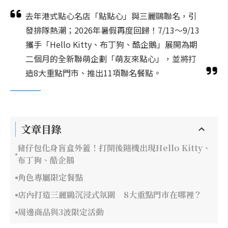
去年港式點心名店「點點心」與三麗鷗聯名，引
發排隊熱潮；2026年暑假再度回歸！7/13～9/13
攜手「Hello Kitty、布丁狗、酷企鵝」展開為期
二個月的全新聯萌企劃「萌友來點心」，並將打
造8大重點門市、推出11項聯名餐點。
文章目錄
豬仔包化身盲盒外蓋！打開後隨機出現Hello Kitty、
布丁狗、酷企鵝
角色專屬限定餐點
店內打造三麗鷗沉浸式氛圍 8大重點門市在哪裡？
周邊商品與3波限定活動