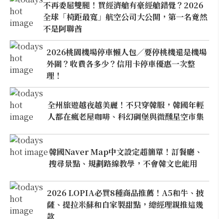
不再委屈雙腿！買經濟艙有豪經艙錯覺？2026
全球「椅距最寬」航空公司大公開，第一名竟然
不是阿聯酋
2026桃園機場停車懶人包／要停桃機還是機場
外圍？收費各多少？信用卡停車優惠一次整
理！
全州旅遊越夜越美麗！不只穿韓服，韓國年輕
人都在瘋老屋咖啡、科幻碉堡與微醺星空市集
韓國Naver Map中文設定超簡單！訂餐廳、
搜尋景點、規劃路線教學，不會韓文也能用
2026 LOPIA必買8種商品推薦！A5和牛、披
薩、提拉米蘇和自家製甜點，總經理親推這幾
款