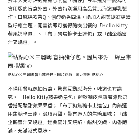
去年大受好評的點點心明星「豬仔」今年搖身一變為可
食用版的盲盒外蓋，外蓋特別選用高品質北海道鮮乳製
作，口感綿軟帶Q、濃醇奶香四溢，還加入甜美蝴蝶結造
型呼應主題，開蓋後即可獲得隨機出餐的「Hello Kitty
蘋果奶皇包」、「布丁狗焦糖卡士達包」或「酷企鵝蜜
汁叉燒包」。
點點心×三麗鷗 盲抽豬仔包。圖片來源｜緯豆集團-點點心
不僅用餐就像抽盲盒，驚喜互動感滿分，味道也有講
究。「Hello Kitty蘋果奶皇包」鬆軟麵皮包覆著濃郁奶
香搭配酸甜蘋果果香；「布丁狗焦糖卡士達包」內餡選
用焦糖卡士達，滑順香甜，帶有迷人的焦糖風味；「酷
企鵝蜜汁叉燒包」經典蜜汁叉燒餡，鹹甜交織、肉香飽
滿，充滿港式風味。