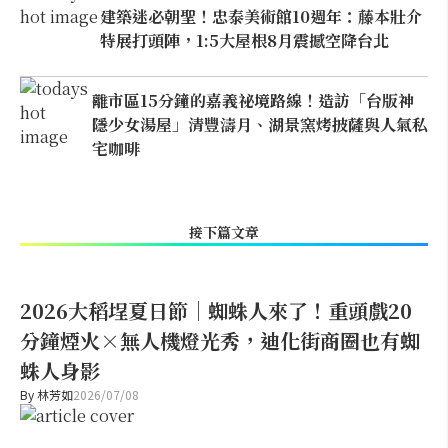
建築迷必朝聖！忠泰美術館10週年：藤本壯介
特展打頭陣，1:5大屋根8月震撼空降台北
離市區15分鐘的嘉義祕境路線！造訪「台版神
隱少女湯屋」清豐濤月、湖景窯烤披薩與人氣私
宅咖啡
接下篇文章
2026大稻埕夏日節｜蜘蛛人來了！重頭戲20
分鐘煙火×無人機燈光秀，迪化街商圈也有蜘
蛛人身影
By
林芳如
2026/07/08