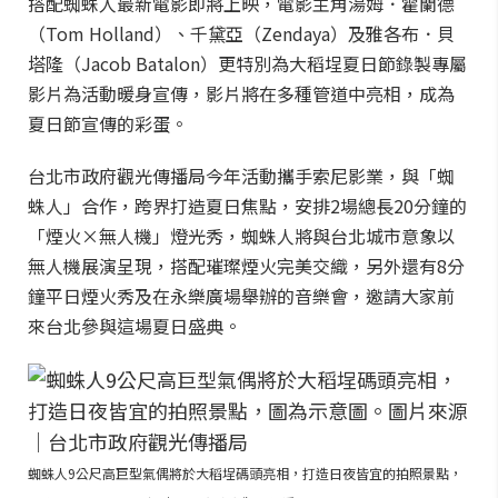
搭配蜘蛛人最新電影即將上映，電影主角湯姆．霍蘭德
（Tom Holland）、千黛亞（Zendaya）及雅各布．貝
塔隆（Jacob Batalon）更特別為大稻埕夏日節錄製專屬
影片為活動暖身宣傳，影片將在多種管道中亮相，成為
夏日節宣傳的彩蛋。
台北市政府觀光傳播局今年活動攜手索尼影業，與「蜘
蛛人」合作，跨界打造夏日焦點，安排2場總長20分鐘的
「煙火×無人機」燈光秀，蜘蛛人將與台北城市意象以
無人機展演呈現，搭配璀璨煙火完美交織，另外還有8分
鐘平日煙火秀及在永樂廣場舉辦的音樂會，邀請大家前
來台北參與這場夏日盛典。
蜘蛛人9公尺高巨型氣偶將於大稻埕碼頭亮相，打造日夜皆宜的拍照景點，