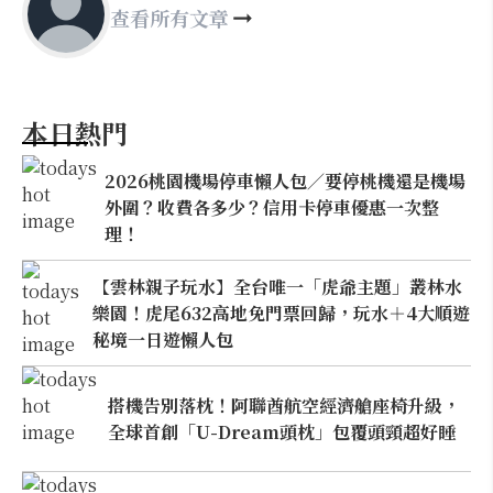
查看所有文章
本日熱門
2026桃園機場停車懶人包／要停桃機還是機場
外圍？收費各多少？信用卡停車優惠一次整
理！
【雲林親子玩水】全台唯一「虎爺主題」叢林水
樂園！虎尾632高地免門票回歸，玩水＋4大順遊
秘境一日遊懶人包
搭機告別落枕！阿聯酋航空經濟艙座椅升級，
全球首創「U-Dream頭枕」包覆頭頸超好睡