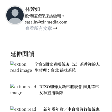
林芳如
欣傳媒資深採訪編輯。
sasalin@xinmedia.com／
happy21917@gmail.com
查看所有文章
延伸閱讀
全台5間文青喫茶店（2）茶香裡的人
生哲理：台北 臻味茶苑
DIZO蜘蛛人新車發表會 南北單車
女神直播助陣
新年辦年貨／中台灣流行傳統應