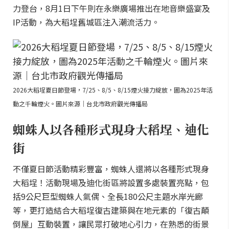
力登台，8月1日下午則在永樂廣場推出在地音樂盛宴及
IP活動，為大稻埕舊城區注入潮流活力。
2026大稻埕夏日節登場，7/25、8/5、8/15煙火接力綻放，圖為2025年活
動之千輪煙火。圖片來源｜台北市政府觀光傳播局
蜘蛛人以各種形式現身大稻埕、迪化
街
不僅夏日節活動精彩豐富，蜘蛛人還將以各種形式現身
大稻埕！活動現場及迪化街區將設置多處裝置亮點，包
括9公尺巨型蜘蛛人氣偶、全長180公尺主題水岸光廊
等，更打造結合大稻埕復古建築與在地元素的「復古顛
倒屋」互動裝置，讓民眾打破地心引力，在熟悉的街景