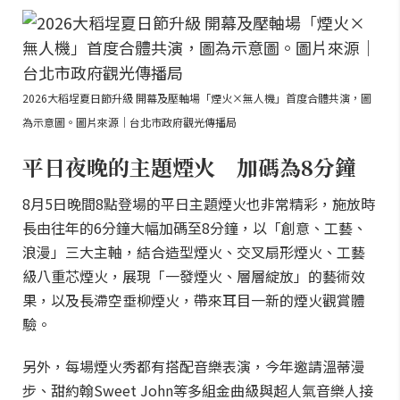
2026大稻埕夏日節升級 開幕及壓軸場「煙火×無人機」首度合體共演，圖
為示意圖。圖片來源｜台北市政府觀光傳播局
平日夜晚的主題煙火 加碼為8分鐘
8月5日晚間8點登場的平日主題煙火也非常精彩，施放時
長由往年的6分鐘大幅加碼至8分鐘，以「創意、工藝、
浪漫」三大主軸，結合造型煙火、交叉扇形煙火、工藝
級八重芯煙火，展現「一發煙火、層層綻放」的藝術效
果，以及長滯空垂柳煙火，帶來耳目一新的煙火觀賞體
驗。
另外，每場煙火秀都有搭配音樂表演，今年邀請溫蒂漫
步、甜約翰Sweet John等多組金曲級與超人氣音樂人接