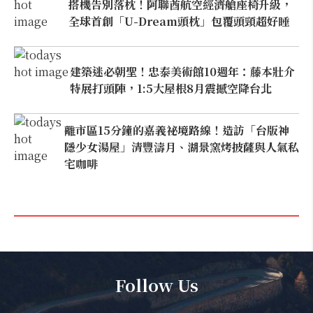
搭機告別落枕！阿聯酋航空經濟艙座椅升級，
全球首創「U-Dream頭枕」包覆頭頸超好睡
建築迷必朝聖！忠泰美術館10週年：藤本壯介
特展打頭陣，1:5大屋根8月震撼空降台北
離市區15分鐘的嘉義祕境路線！造訪「台版神
隱少女湯屋」清豐濤月、湖景窯烤披薩與人氣私
宅咖啡
Follow Us