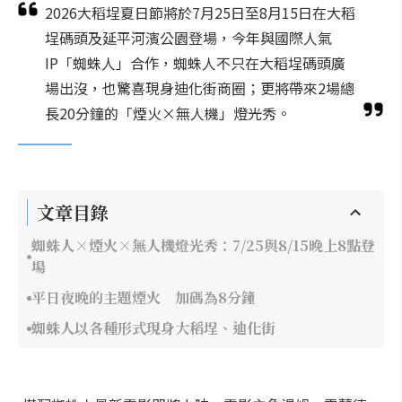
2026大稻埕夏日節將於7月25日至8月15日在大稻
埕碼頭及延平河濱公園登場，今年與國際人氣
IP「蜘蛛人」合作，蜘蛛人不只在大稻埕碼頭廣
場出沒，也驚喜現身迪化街商圈；更將帶來2場總
長20分鐘的「煙火×無人機」燈光秀。
文章目錄
蜘蛛人×煙火×無人機燈光秀：7/25與8/15晚上8點登
場
平日夜晚的主題煙火 加碼為8分鐘
蜘蛛人以各種形式現身大稻埕、迪化街