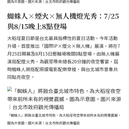
圖為示意圖。圖片來源｜台北市政府觀光傳播局
蜘蛛人×煙火×無人機燈光秀：7/25
與8/15晚上8點登場
大稻埕夏日節是台北最具指標性的夏日活動，今年活動
升級，首度推出「國際IP×煙火×無人機」展演，將在7
月25日開幕及8月15日壓軸場晚間8點登場，由無人機展
演搭配煙火秀，為觀眾帶來總長20分鐘的夜空饗宴，屆
時蜘蛛人將搭配原版電影配樂穿梭，與台北城市意象共
同點亮夜空。
「蜘蛛人」將融合臺北城市特色，為大稻埕夜空帶來前所未有的視覺震撼，
圖為示意圖。圖片來源｜台北市政府觀光傳播局