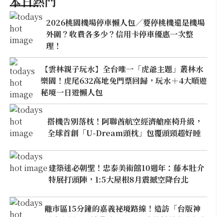
本日熱門
2026桃園機場停車懶人包／要停桃機還是機場
外圍？收費各多少？信用卡停車優惠一次整
理！
【雲林親子玩水】全台唯一「虎爺主題」叢林水
樂園！虎尾632高地免門票回歸，玩水＋4大順遊
秘境一日遊懶人包
搭機告別落枕！阿聯酋航空經濟艙座椅升級，
全球首創「U-Dream頭枕」包覆頭頸超好睡
建築迷必朝聖！忠泰美術館10週年：藤本壯介
特展打頭陣，1:5大屋根8月震撼空降台北
離市區15分鐘的嘉義祕境路線！造訪「台版神