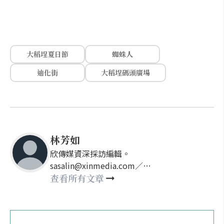
大稻埕夏日節
蜘蛛人
迪化街
大稻埕碼頭廣場
林芳如
欣傳媒資深採訪編輯。
sasalin@xinmedia.com／
happy21917@gmail.com
查看所有文章