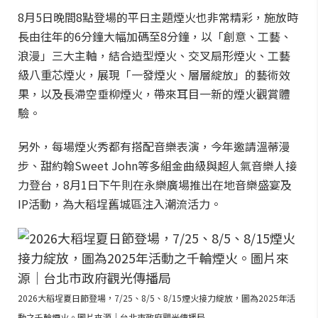
8月5日晚間8點登場的平日主題煙火也非常精彩，施放時
長由往年的6分鐘大幅加碼至8分鐘，以「創意、工藝、
浪漫」三大主軸，結合造型煙火、交叉扇形煙火、工藝
級八重芯煙火，展現「一發煙火、層層綻放」的藝術效
果，以及長滯空垂柳煙火，帶來耳目一新的煙火觀賞體
驗。
另外，每場煙火秀都有搭配音樂表演，今年邀請溫蒂漫
步、甜約翰Sweet John等多組金曲級與超人氣音樂人接
力登台，8月1日下午則在永樂廣場推出在地音樂盛宴及
IP活動，為大稻埕舊城區注入潮流活力。
2026大稻埕夏日節登場，7/25、8/5、8/15煙火接力綻放，圖為2025年活
動之千輪煙火。圖片來源｜台北市政府觀光傳播局