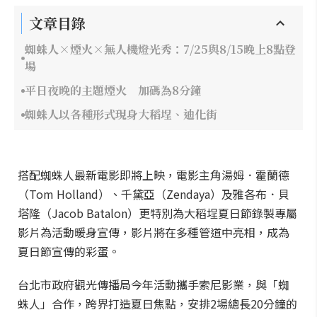
文章目錄
蜘蛛人×煙火×無人機燈光秀：7/25與8/15晚上8點登
場
平日夜晚的主題煙火 加碼為8分鐘
蜘蛛人以各種形式現身大稻埕、迪化街
搭配蜘蛛人最新電影即將上映，電影主角湯姆．霍蘭德
（Tom Holland）、千黛亞（Zendaya）及雅各布．貝
塔隆（Jacob Batalon）更特別為大稻埕夏日節錄製專屬
影片為活動暖身宣傳，影片將在多種管道中亮相，成為
夏日節宣傳的彩蛋。
台北市政府觀光傳播局今年活動攜手索尼影業，與「蜘
蛛人」合作，跨界打造夏日焦點，安排2場總長20分鐘的