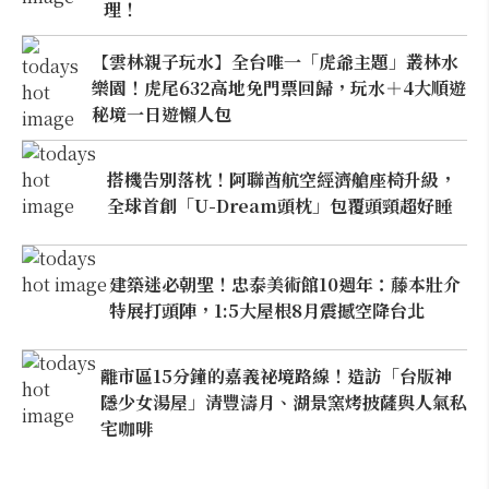
理！
【雲林親子玩水】全台唯一「虎爺主題」叢林水
樂園！虎尾632高地免門票回歸，玩水＋4大順遊
秘境一日遊懶人包
搭機告別落枕！阿聯酋航空經濟艙座椅升級，
全球首創「U-Dream頭枕」包覆頭頸超好睡
建築迷必朝聖！忠泰美術館10週年：藤本壯介
特展打頭陣，1:5大屋根8月震撼空降台北
離市區15分鐘的嘉義祕境路線！造訪「台版神
隱少女湯屋」清豐濤月、湖景窯烤披薩與人氣私
宅咖啡