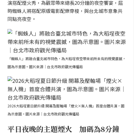
演搭配煙火秀，為觀眾帶來總長20分鐘的夜空饗宴，屆
時蜘蛛人將搭配原版電影配樂穿梭，與台北城市意象共
同點亮夜空。
「蜘蛛人」將融合臺北城市特色，為大稻埕夜空帶來前所未有的視覺震撼，
圖為示意圖。圖片來源｜台北市政府觀光傳播局
2026大稻埕夏日節升級 開幕及壓軸場「煙火×無人機」首度合體共演，圖
為示意圖。圖片來源｜台北市政府觀光傳播局
平日夜晚的主題煙火 加碼為8分鐘