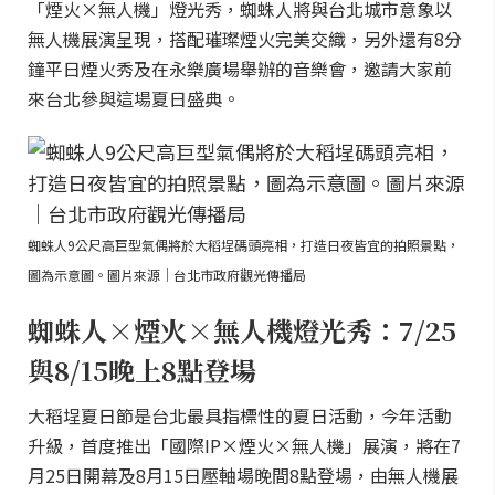
「煙火×無人機」燈光秀，蜘蛛人將與台北城市意象以
無人機展演呈現，搭配璀璨煙火完美交織，另外還有8分
鐘平日煙火秀及在永樂廣場舉辦的音樂會，邀請大家前
來台北參與這場夏日盛典。
蜘蛛人9公尺高巨型氣偶將於大稻埕碼頭亮相，打造日夜皆宜的拍照景點，
圖為示意圖。圖片來源｜台北市政府觀光傳播局
蜘蛛人×煙火×無人機燈光秀：7/25
與8/15晚上8點登場
大稻埕夏日節是台北最具指標性的夏日活動，今年活動
升級，首度推出「國際IP×煙火×無人機」展演，將在7
月25日開幕及8月15日壓軸場晚間8點登場，由無人機展