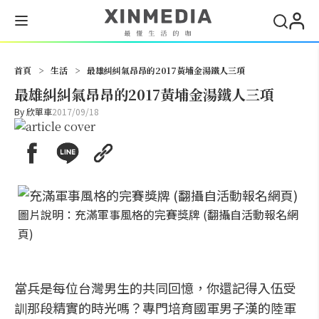
搜尋
首頁
>
生活
>
最雄糾糾氣昂昂的2017黃埔金湯鐵人三項
最雄糾糾氣昂昂的2017黃埔金湯鐵人三項
By
欣單車
2017/09/18
圖片說明：充滿軍事風格的完賽獎牌 (翻攝自活動報名網
頁)
當兵是每位台灣男生的共同回憶，你還記得入伍受
訓那段精實的時光嗎？專門培育國軍男子漢的陸軍