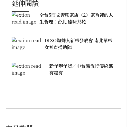
延伸閱讀
全台5間文青喫茶店（2）茶香裡的人
生哲理：台北 臻味茶苑
DIZO蜘蛛人新車發表會 南北單車
女神直播助陣
新年辦年貨／中台灣流行傳統應
有盡有