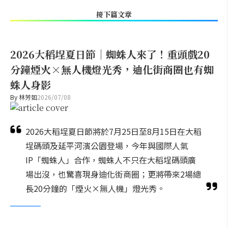
接下篇文章
2026大稻埕夏日節｜蜘蛛人來了！重頭戲20
分鐘煙火×無人機燈光秀，迪化街商圈也有蜘
蛛人身影
By
林芳如
2026/07/08
2026大稻埕夏日節將於7月25日至8月15日在大稻
埕碼頭及延平河濱公園登場，今年與國際人氣
IP「蜘蛛人」合作，蜘蛛人不只在大稻埕碼頭廣
場出沒，也驚喜現身迪化街商圈；更將帶來2場總
長20分鐘的「煙火×無人機」燈光秀。