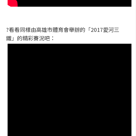
?看看同樣由高雄市體育會舉辦的「2017愛河三
鐵」的精彩賽況吧：