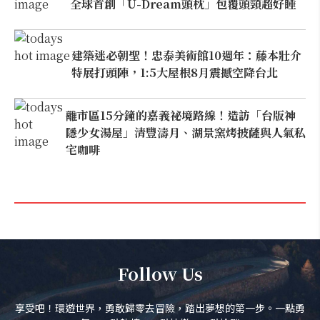
全球首創「U-Dream頭枕」包覆頭頸超好睡
建築迷必朝聖！忠泰美術館10週年：藤本壯介
特展打頭陣，1:5大屋根8月震撼空降台北
離市區15分鐘的嘉義祕境路線！造訪「台版神
隱少女湯屋」清豐濤月、湖景窯烤披薩與人氣私
宅咖啡
Follow Us
享受吧！環遊世界，勇敢歸零去冒險，踏出夢想的第一步。一點勇