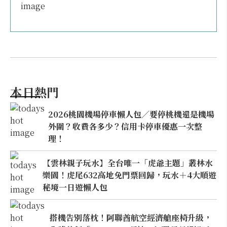
本日熱門
2026桃園機場停車懶人包／要停桃機還是機場
外圍？收費各多少？信用卡停車優惠一次整
理！
【雲林親子玩水】全台唯一「虎爺主題」叢林水
樂園！虎尾632高地免門票回歸，玩水＋4大順遊
秘境一日遊懶人包
搭機告別落枕！阿聯酋航空經濟艙座椅升級，