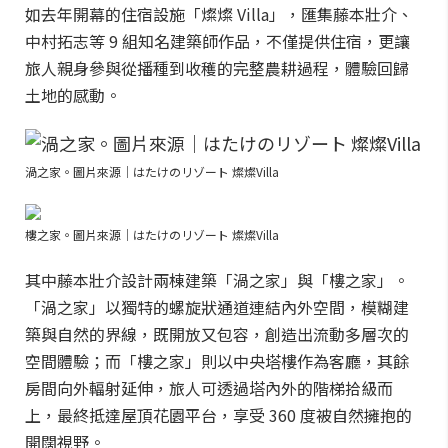
如去年開幕的住宿設施「燦燦 Villa」，匯集藤本壯介、
中村拓志等 9 組知名建築師作品，不僅提供住宿，更讓
旅人親身參與從播種到收穫的完整農耕過程，體驗回歸
土地的感動。
渦之家。圖片來源｜はたけのリゾート 燦燦Villa
樓之家。圖片來源｜はたけのリゾート 燦燦Villa
其中藤本壯介設計兩棟建築「渦之家」與「樓之家」。
「渦之家」以獨特的螺旋狀通道連結內外空間，模糊建
築與自然的界線，既開放又包容，創造出流動多層次的
空間體驗；而「樓之家」則以中央塔樓作為客廳，其餘
房間向外輻射延伸，旅人可透過塔內外的階梯拾級而
上，最終抵達屋頂花園平台，享受 360 度被自然擁抱的
開闊視野。