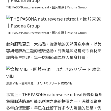
THE PASONA natureverse retreat。圖片來源｜Pasona Group
THE PASONA natureverse retreat。圖片來源｜Pasona Group
館內服務更是一大亮點，從當地的天然溫泉水療、以美
容與健康為主題的體驗活動，到嚴選淡路島時令食材烹
調的養生料理，每一處細節都為旅人量身打造。
燦燦 Villa。圖片來源｜はたけのリゾート 燦燦Villa
事實上，THE PASONA natureverse retreat僅是保聖那
集團將淡路島打造為創生之島的拼圖之一。深耕淡路島
多年的保聖那，早已在此留下許多令人驚艷的建築，例