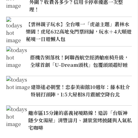
外圍？收費各多少？信用卡停車優惠一次整
理！
【雲林親子玩水】全台唯一「虎爺主題」叢林水
樂園！虎尾632高地免門票回歸，玩水＋4大順遊
秘境一日遊懶人包
搭機告別落枕！阿聯酋航空經濟艙座椅升級，
全球首創「U-Dream頭枕」包覆頭頸超好睡
建築迷必朝聖！忠泰美術館10週年：藤本壯介
特展打頭陣，1:5大屋根8月震撼空降台北
離市區15分鐘的嘉義祕境路線！造訪「台版神
隱少女湯屋」清豐濤月、湖景窯烤披薩與人氣私
宅咖啡