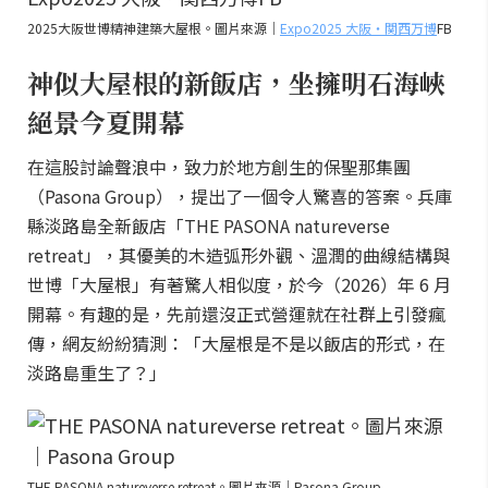
2025大阪世博精神建築大屋根。圖片來源｜
Expo2025 大阪・関西万博
FB
神似大屋根的新飯店，坐擁明石海峽
絕景今夏開幕
在這股討論聲浪中，致力於地方創生的保聖那集團
（Pasona Group），提出了一個令人驚喜的答案。兵庫
縣淡路島全新飯店「THE PASONA natureverse
retreat」，其優美的木造弧形外觀、溫潤的曲線結構與
世博「大屋根」有著驚人相似度，於今（2026）年 6 月
開幕。有趣的是，先前還沒正式營運就在社群上引發瘋
傳，網友紛紛猜測：「大屋根是不是以飯店的形式，在
淡路島重生了？」
THE PASONA natureverse retreat。圖片來源｜Pasona Group