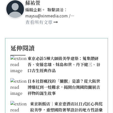
蘇祐萱
編輯企劃。 聯繫請洽：
maysu@xinmedia.com /
may860527@gmail.com
查看所有文章
延伸閱讀
東京必訪5棟大師級美學建築：蒐集隈研
吾、安藤忠雄、妹島和世、丹下健三、谷
口吉生經典作品
日本社群瘋找的「蘭獸」是誰？從大阪世
博爆紅到一娃難求，揭開台灣國際蘭展吉
祥物的誕生故事
東京新飯店｜東京壹酒店以日式匠心與侘
寂美學，重塑國際奢華設計的地方性語彙