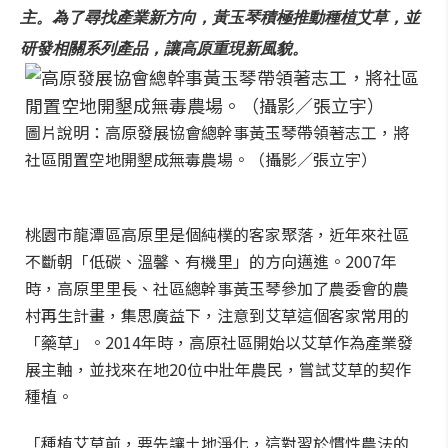
主。為了尋找產業新方向，黃玉琴積極推動種植艾草，並
研發相關系列產品，讓高原重現新風貌。
圖片說明：高原發展協會總幹事黃玉琴帶領著志工，將
社區閒置空地開墾成無毒農場。（攝影／張立宇）
桃園市龍潭區高原里是個純樸的客家聚落，近年來社區
不斷朝「低碳、溫馨、有機里」的方向邁進。2007年
時，高原里里長、社區總幹事黃玉琴參加了農委會的農
村再生計畫，集思廣益下，注意到艾草這個客家常用的
「藥草」。2014年時，高原社區開始以艾草作為產業發
展主軸，並找來在地20位中壯年農民，嘗試艾草的契作
種植。
「種植艾草前，要先讓土地淨化，這對習於慣性農法的