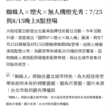
蜘蛛人×煙火×無人機燈光秀：7/25
與8/15晚上8點登場
大稻埕夏日節是台北最具指標性的夏日活動，今年活動
升級，首度推出「國際IP×煙火×無人機」展演，將在7
月25日開幕及8月15日壓軸場晚間8點登場，由無人機展
演搭配煙火秀，為觀眾帶來總長20分鐘的夜空饗宴，屆
時蜘蛛人將搭配原版電影配樂穿梭，與台北城市意象共
同點亮夜空。
「蜘蛛人」將融合臺北城市特色，為大稻埕夜空帶來前所未有的視覺震撼，
圖為示意圖。圖片來源｜台北市政府觀光傳播局