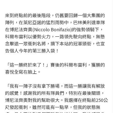
來到終點前的最後階段，仍舊要回歸一個大集團的
陣列，在萊尼亞諾的猛烈雨勢中，巴林美利達車隊
在博尼法齊奧(Niccolo Bonifazio)的強勢領騎下，
科爾布雷利以優勢火力，一路領先駛向終點，無懸
念擊退一眾衝刺名將，摘下本站的冠軍頭銜，也宣
告個人今年的第三勝入袋！
「這一勝終於來了！」賽後的科爾布雷利，獲勝的
喜悅全寫在臉上。
「我有一陣子沒有拿下勝場，而這一勝讓我有解放
的感覺！感謝我的所有隊員們，特別在最後關頭，
博尼法齊奧對我的幫助很大。我選擇在終點前250公
尺發起衝刺，雖然可能有一點早，但我的狀態無