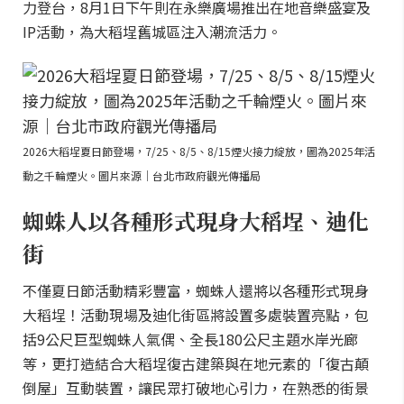
力登台，8月1日下午則在永樂廣場推出在地音樂盛宴及
IP活動，為大稻埕舊城區注入潮流活力。
2026大稻埕夏日節登場，7/25、8/5、8/15煙火接力綻放，圖為2025年活
動之千輪煙火。圖片來源｜台北市政府觀光傳播局
蜘蛛人以各種形式現身大稻埕、迪化
街
不僅夏日節活動精彩豐富，蜘蛛人還將以各種形式現身
大稻埕！活動現場及迪化街區將設置多處裝置亮點，包
括9公尺巨型蜘蛛人氣偶、全長180公尺主題水岸光廊
等，更打造結合大稻埕復古建築與在地元素的「復古顛
倒屋」互動裝置，讓民眾打破地心引力，在熟悉的街景