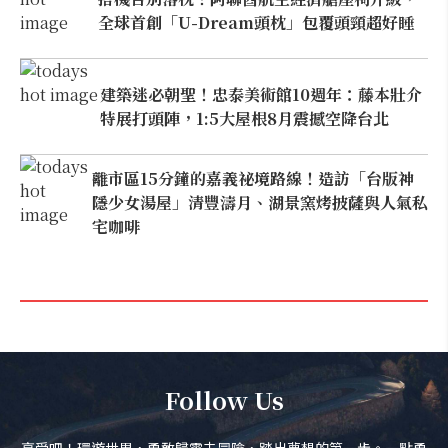
全球首創「U-Dream頭枕」包覆頭頸超好睡
建築迷必朝聖！忠泰美術館10週年：藤本壯介
特展打頭陣，1:5大屋根8月震撼空降台北
離市區15分鐘的嘉義祕境路線！造訪「台版神
隱少女湯屋」清豐濤月、湖景窯烤披薩與人氣私
宅咖啡
Follow Us