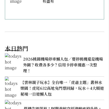
有盡有
本日熱門
2026桃園機場停車懶人包／要停桃機還是機場
外圍？收費各多少？信用卡停車優惠一次整
理！
【雲林親子玩水】全台唯一「虎爺主題」叢林水
樂園！虎尾632高地免門票回歸，玩水＋4大順遊
秘境一日遊懶人包
搭機告別落枕！阿聯酋航空經濟艙座椅升級，