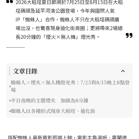
2026大稻埕夏日節將於7月25日至8月15日在大稻
埕碼頭及延平河濱公園登場，今年與國際人氣
IP「蜘蛛人」合作，蜘蛛人不只在大稻埕碼頭廣
場出沒，也驚喜現身迪化街商圈；更將帶來2場總
長20分鐘的「煙火×無人機」燈光秀。
文章目錄
蜘蛛人×煙火×無人機燈光秀：7/25與8/15晚上8點登
場
平日夜晚的主題煙火 加碼為8分鐘
蜘蛛人以各種形式現身大稻埕、迪化街
搭配蜘蛛人最新電影即將上映，電影主角湯姆．霍蘭德