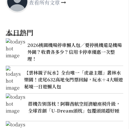
查看所有文章
本日熱門
2026桃園機場停車懶人包／要停桃機還是機場
外圍？收費各多少？信用卡停車優惠一次整
理！
【雲林親子玩水】全台唯一「虎爺主題」叢林水
樂園！虎尾632高地免門票回歸，玩水＋4大順遊
秘境一日遊懶人包
搭機告別落枕！阿聯酋航空經濟艙座椅升級，
全球首創「U-Dream頭枕」包覆頭頸超好睡