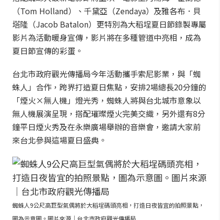
（Tom Holland）、千黛亞（Zendaya）及雅各布．貝
塔隆（Jacob Batalon）更特別為大稻埕夏日節錄製專屬
影片為活動暖身宣傳，影片將在多種管道中亮相，成為
夏日節宣傳的彩蛋。
台北市政府觀光傳播局今年活動攜手索尼影業，與「蜘
蛛人」合作，跨界打造夏日焦點，安排2場總長20分鐘的
「煙火×無人機」燈光秀，蜘蛛人將與台北城市意象以
無人機展演呈現，搭配璀璨煙火完美交織，另外還有8分
鐘平日煙火秀及在永樂廣場舉辦的音樂會，邀請大家前
來台北參與這場夏日盛典。
蜘蛛人9公尺高巨型氣偶將於大稻埕碼頭亮相，打造日夜皆宜的拍照景點，
圖為示意圖。圖片來源｜台北市政府觀光傳播局