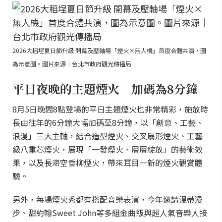
2026大稻埕夏日節升級 開幕及壓軸場「煙火×無人機」首度合體共演，圖
為示意圖。圖片來源｜台北市政府觀光傳播局
平日夜晚的主題煙火 加碼為8分鐘
8月5日晚間8點登場的平日主題煙火也非常精彩，施放時
長由往年的6分鐘大幅加碼至8分鐘，以「創意、工藝、
浪漫」三大主軸，結合造型煙火、交叉扇形煙火、工藝
級八重芯煙火，展現「一發煙火、層層綻放」的藝術效
果，以及長滯空垂柳煙火，帶來耳目一新的煙火觀賞體
驗。
另外，每場煙火秀都有搭配音樂表演，今年邀請溫蒂漫
步、甜約翰Sweet John等多組金曲級與超人氣音樂人接