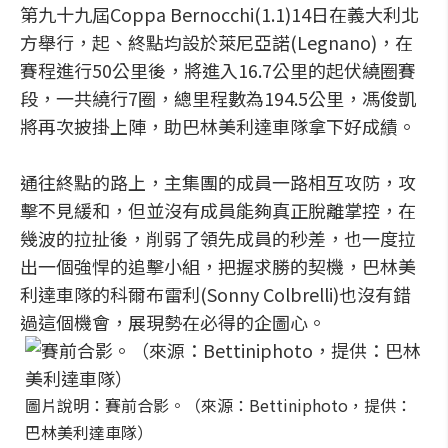
第九十九屆Coppa Bernocchi(1.1)14日在義大利北
方舉行，起、終點均設於萊尼亞諾(Legnano)，在
賽程進行50公里後，將進入16.7公里的起伏繞圈賽
段，一共繞行7圈，總里程數為194.5公里，馮俊凱
將再次披掛上陣，助巴林美利達車隊拿下好成績。
通往終點的路上，主集團的成員一路相互攻防，攻
擊不見緩和，但並沒有成員能夠真正脫離掌控，在
幾波的拉扯後，削弱了領先成員的秒差，也一度拉
出一個強悍的追擊小組，把握求勝的契機，巴林美
利達車隊的科爾布雷利(Sonny Colbrelli)也沒有錯
過這個機會，展現勢在必得的企圖心。
圖片說明：賽前合影。（來源：Bettiniphoto，提供：
巴林美利達車隊）