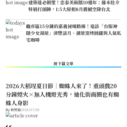
建築迷必朝聖！忠泰美術館10週年：藤本壯介
特展打頭陣，1:5大屋根8月震撼空降台北
離市區15分鐘的嘉義祕境路線！造訪「台版神
隱少女湯屋」清豐濤月、湖景窯烤披薩與人氣私
宅咖啡
接下篇文章
2026大稻埕夏日節｜蜘蛛人來了！重頭戲20
分鐘煙火×無人機燈光秀，迪化街商圈也有蜘
蛛人身影
By
林芳如
2026/07/08