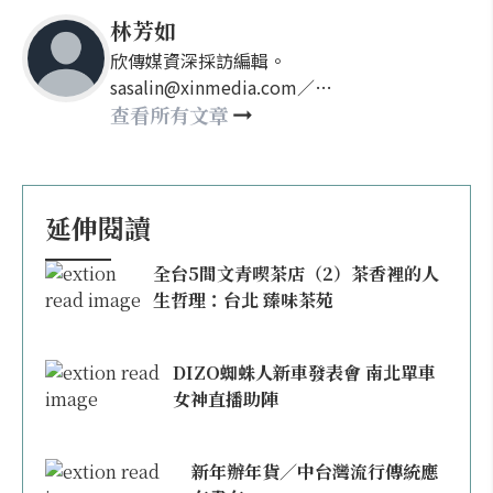
林芳如
欣傳媒資深採訪編輯。
sasalin@xinmedia.com／
happy21917@gmail.com
查看所有文章
延伸閱讀
全台5間文青喫茶店（2）茶香裡的人
生哲理：台北 臻味茶苑
DIZO蜘蛛人新車發表會 南北單車
女神直播助陣
新年辦年貨／中台灣流行傳統應