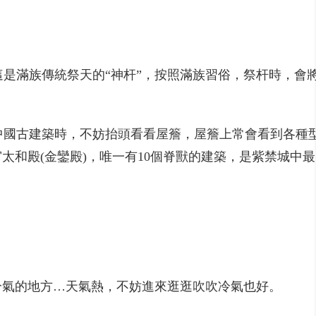
是滿族傳統祭天的“神杆”，按照滿族習俗，祭杆時，會
國古建築時，不妨抬頭看看屋簷，屋簷上常會看到各種型
太和殿(金鑾殿)，唯一有10個脊獸的建築，是紫禁城
冷氣的地方…天氣熱，不妨進來逛逛吹吹冷氣也好。