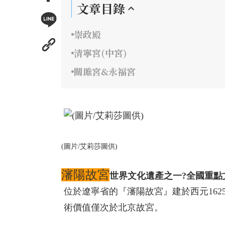
文章目錄
崇政殿
清寧宮(中宮)
關雎宮&永福宮
(圖片/艾莉莎圖供)
瀋陽故宮
世界文化遺產之一?全國重點
位於遼寧省的『瀋陽故宮』建於西元162
術價值僅次於北京故宮。