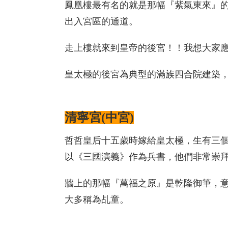
鳳凰樓最有名的就是那幅『紫氣東來』
出入宮區的通道。
走上樓就來到皇帝的後宮！！我想大家
皇太極的後宮為典型的滿族四合院建築，
清寧宮(中宮)
哲哲皇后十五歲時嫁給皇太極，生有三
以《三國演義》作為兵書，他們非常崇
牆上的那幅『萬福之原』是乾隆御筆，
大多稱為乩童。