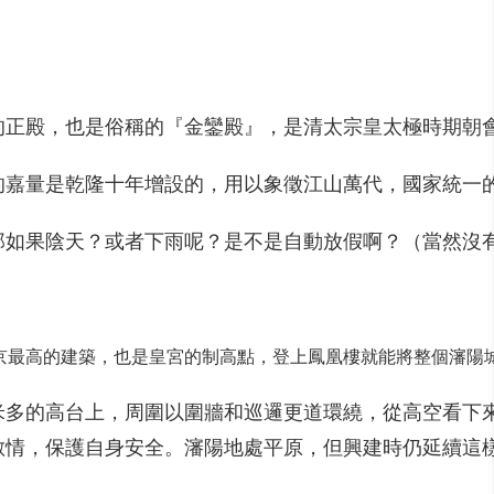
的正殿，也是俗稱的『金鑾殿』，是清太宗皇太極時期朝
的嘉量是乾隆十年增設的，用以象徵江山萬代，國家統一
那如果陰天？或者下雨呢？是不是自動放假啊？（當然沒
京最高的建築，也是皇宮的制高點，登上鳳凰樓就能將整個瀋陽
米多的高台上，周圍以圍牆和巡邏更道環繞，從高空看下
敵情，保護自身安全。瀋陽地處平原，但興建時仍延續這