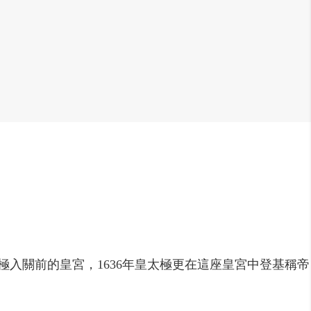
太極入關前的皇宮，1636年皇太極更在這座皇宮中登基稱