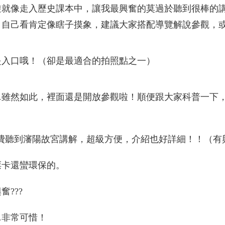
遊就像走入歷史課本中，讓我最興奮的莫過於聽到很棒的
，自己看肯定像瞎子摸象，建議大家搭配導覽解說參觀，
是入口哦！（卻是最適合的拍照點之一）
…雖然如此，裡面還是開放參觀啦！順便跟大家科普一下
以免費聽到瀋陽故宮講解，超級方便，介紹也好詳細！！（
票卡還蠻環保的。
???
…非常可惜！