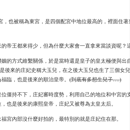
雎宮，也被稱為東宮，是四個配宮中地位最高的，裡面住著
來的帝王都來得少，但為什麼大家會一直拿來當談資呢？
聯姻的方式維繫關係，於是當時還是皇子的皇太極便與出
也是後來的庄妃史稱大玉兒，在之後大玉兒也生了三個女兒
為福臨，也是後來的順治皇帝。
(到底有多想生兒子….)
奪皇位僵持不下，庄妃審時度勢，利用自己的地位和中宮
位，也是後來的康熙皇帝，庄妃又被尊為太皇太后。
永福宮內部沒什麼好拍的，最特別的就是庄妃住在那。