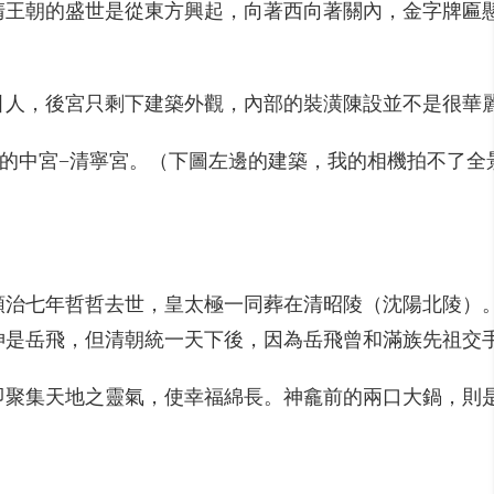
清王朝的盛世是從東方興起，向著西向著關內，金字牌匾
引人，後宮只剩下建築外觀，內部的裝潢陳設並不是很華
住的中宮−清寧宮。（下圖左邊的建築，我的相機拍不了
順治七年哲哲去世，皇太極一同葬在清昭陵（沈陽北陵）
神是岳飛，但清朝統一天下後，因為岳飛曾和滿族先祖交
即聚集天地之靈氣，使幸福綿長。神龕前的兩口大鍋，則