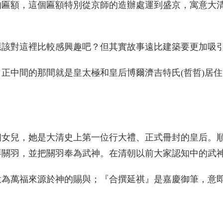
的匾額，這個匾額特別從京師的造辦處運到盛京，寓意大
應該對這裡比較感興趣吧？但其實故事遠比建築要更加吸
正中間的那間就是皇太極和皇后博爾濟吉特氏(哲哲)居
個女兒，她是大清史上第一位行大禮、正式冊封的皇后。
拜關羽，並把關羽奉為武神。在清朝以前大家認知中的武
意為萬福來源於神的賜與；『合撰延祺』是嘉慶御筆，意