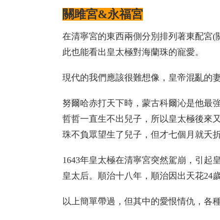
關雎宮&永福宮
在清寧宮的東西兩側分別排列著東配宮(
此也能看出皇太極對海蘭珠的寵愛。
現代的我們應該很難想像，皇帝混亂的
努爾哈赤打天下時，蒙古科爾沁是他最
哲哲一直生不出兒子，所以皇太極後來又
珠不負眾望生了兒子，但才七個月就夭
1643年皇太極在清寧宮突然駕崩，引
皇太后。順治十八年，順治因出天花24
以上簡單帶過，但其中的愛恨情仇，各