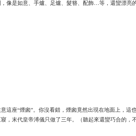
到，像是如意、手爐、足爐、髮簪、配飾…等，還蠻漂亮
意這座“煙囪”。你沒看錯，煙囪竟然出現在地面上，這也
終正寢，末代皇帝溥儀只做了三年。（聽起來還蠻巧合的，