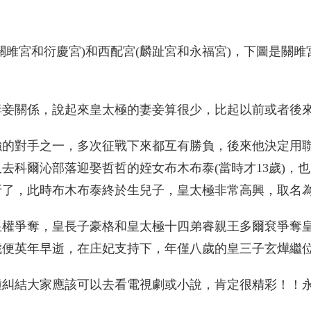
關雎宮和衍慶宮)和西配宮(麟趾宮和永福宮)，下圖是關
妻妾關係，說起來皇太極的妻妾算很少，比起以前或者後
強的對手之一，多次征戰下來都互有勝負，後來他決定用
去科爾沁部落迎娶哲哲的姪女布木布泰(當時才13歲)，
折了，此時布木布泰終於生兒子，皇太極非常高興，取名
起皇權爭奪，皇長子豪格和皇太極十四弟睿親王多爾袞爭
歲便英年早逝，在庄妃支持下，年僅八歲的皇三子玄燁繼
種糾結大家應該可以去看電視劇或小說，肯定很精彩！！