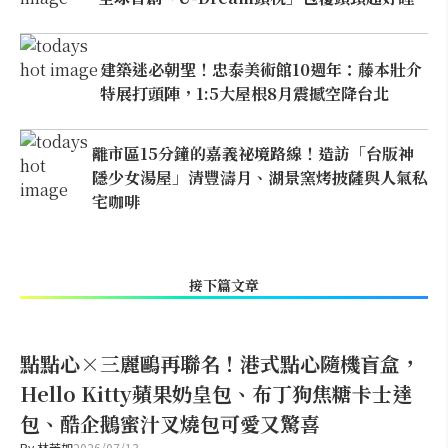
建築迷必朝聖！忠泰美術館10週年：藤本壯介
特展打頭陣，1:5大屋根8月震撼空降台北
離市區15分鐘的嘉義祕境路線！造訪「台版神
隱少女湯屋」清豐濤月、湖景窯烤披薩與人氣私
宅咖啡
接下篇文章
點點心×三麗鷗再聯名！港式點心隨機盲盒，
Hello Kitty蘋果奶皇包、布丁狗焦糖卡士達
包、酷企鵝蜜汁叉燒包可愛又驚喜
By
林芳如
2026/07/13