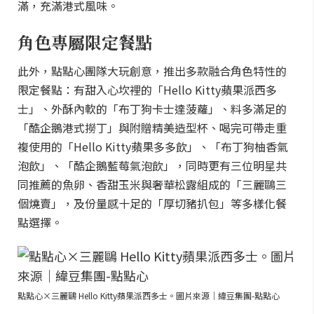
滿，充滿港式風味。
角色專屬限定餐點
此外，點點心團隊大玩創意，推出多款融合角色特性的
限定餐點：有甜入心坎裡的「Hello Kitty蘋果派西多
士」、外酥內軟的「布丁狗卡士達菠蘿」、料多滿足的
「酷企鵝港式撈丁」與附贈精美造型杯、喝完可帶走重
複使用的「Hello Kitty蘋果多多飲」、「布丁狗柚香氣
泡飲」、「酷企鵝藍莓氣泡飲」，同時更有三位明星共
同推薦的魚卵、香甜玉米與奢華松露組成的「三麗鷗三
個燒賣」，及份量感十足的「厚切豬扒包」等多樣化餐
點選擇。
點點心×三麗鷗 Hello Kitty蘋果派西多士。圖片來源｜緯豆集團-點點心