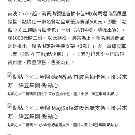
首波：7/13起，消費滿額送盲抽卡包+軟萌周邊商品限量
發售。點購任一聯名餐點且單筆消費滿500元，即贈「點
點心 X 三麗鷗盲抽卡包」一份（共計4款，隨機出貨），
滿1000元贈二份，以此類推，贈完為止。聯名周邊商品
則是推出「聯名限定款手機支架（3款）」與「電繡皮革
卡套（2款 布丁狗/酷企鵝）」，卡套7/17起全台門市現
貨供應，限量販售，售完為止。
點點心×三麗鷗滿額贈品 首波盲抽卡包。圖片來源｜緯豆集團-點點心
點點心×三麗鷗 MagSafe磁吸氣囊支架。圖片來源｜緯豆集團-點點心