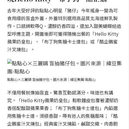
去年大受好評的點點心明星「豬仔」今年搖身一變為可
食用版的盲盒外蓋，外蓋特別選用高品質北海道鮮乳製
作，口感綿軟帶Q、濃醇奶香四溢，還加入甜美蝴蝶結造
型呼應主題，開蓋後即可獲得隨機出餐的「Hello Kitty
蘋果奶皇包」、「布丁狗焦糖卡士達包」或「酷企鵝蜜
汁叉燒包」。
點點心×三麗鷗 盲抽豬仔包。圖片來源｜緯豆集團-點點心
不僅用餐就像抽盲盒，驚喜互動感滿分，味道也有講
究。「Hello Kitty蘋果奶皇包」鬆軟麵皮包覆著濃郁奶
香搭配酸甜蘋果果香；「布丁狗焦糖卡士達包」內餡選
用焦糖卡士達，滑順香甜，帶有迷人的焦糖風味；「酷
企鵝蜜汁叉燒包」經典蜜汁叉燒餡，鹹甜交織、肉香飽