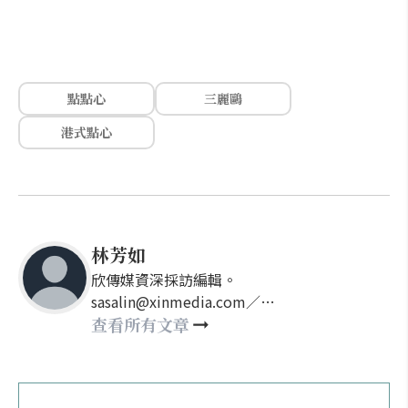
點點心
三麗鷗
港式點心
林芳如
欣傳媒資深採訪編輯。
sasalin@xinmedia.com／
happy21917@gmail.com
查看所有文章