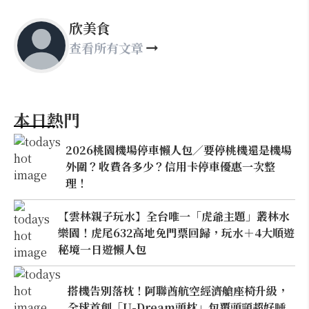
欣美食
查看所有文章
本日熱門
2026桃園機場停車懶人包／要停桃機還是機場
外圍？收費各多少？信用卡停車優惠一次整
理！
【雲林親子玩水】全台唯一「虎爺主題」叢林水
樂園！虎尾632高地免門票回歸，玩水＋4大順遊
秘境一日遊懶人包
搭機告別落枕！阿聯酋航空經濟艙座椅升級，
全球首創「U-Dream頭枕」包覆頭頸超好睡