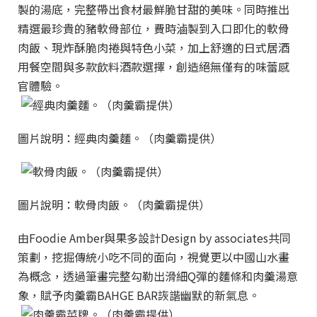
製的湯底，完整帶出食材最鮮脆甘甜的美味。同時推出
精選最珍貴的豬軟骨部位，費時滷製到入口即化的軟骨
肉飯、現炸酥脆肉捲與特色小菜，加上舒適的日式居酒
用餐空間與多款飲料酒款選擇，創造絕無僅有的味蕾感
官體驗。
圖片說明：經典肉羹麵。（肉羹霸提供）
圖片說明：軟骨肉飯。（肉羹霸提供）
由Foodie Amber與果多設計Design by associates共同
策劃，挖掘傳統小吃不同的面向，視覺更以中國山水畫
為概念，透過筆畫完整勾勒出滑細Q彈的麵條和肉羹湯意
象，賦予肉羹霸BAHGE BAR詼諧幽默的新氣息。