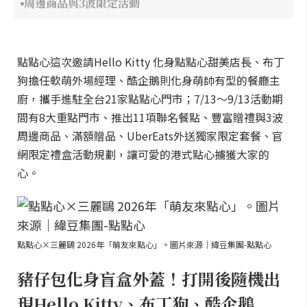
周邊商品與3波限定活動
點點心這次邀請Hello Kitty 化身點點心甜美店長、布丁
狗擔任軟萌外場經理、酷企鵝則化身萌帥有型的餐廳主
廚，攜手進駐全台21家點點心門市；7/13～9/13活動期
間有8大重點門市、推出11項聯名餐點、豐富贈禮與3波
周邊商品、滿額贈品、UberEats外送獨家限定套餐、官
網限定禮盒活動規劃，讓可愛的港式點心擄獲大家的
心。
點點心×三麗鷗 2026年「萌友來點心」。圖片來源｜緯豆集團-點點心
豬仔包化身盲盒外蓋！打開後隨機出
現Hello Kitty、布丁狗、酷企鵝