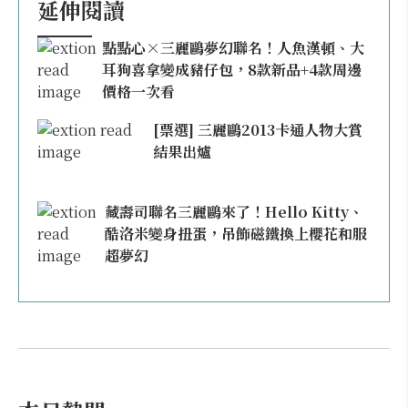
延伸閱讀
點點心×三麗鷗夢幻聯名！人魚漢頓、大
耳狗喜拿變成豬仔包，8款新品+4款周邊
價格一次看
[票選] 三麗鷗2013卡通人物大賞
結果出爐
藏壽司聯名三麗鷗來了！Hello Kitty、
酷洛米變身扭蛋，吊飾磁鐵換上櫻花和服
超夢幻