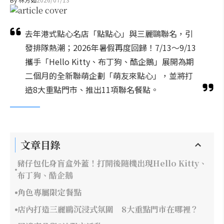
去年港式點心名店「點點心」與三麗鷗聯名，引
發排隊熱潮；2026年暑假再度回歸！7/13～9/13
攜手「Hello Kitty、布丁狗、酷企鵝」展開為期
二個月的全新聯萌企劃「萌友來點心」，並將打
造8大重點門市、推出11項聯名餐點。
文章目錄
豬仔包化身盲盒外蓋！打開後隨機出現Hello Kitty、
布丁狗、酷企鵝
角色專屬限定餐點
店內打造三麗鷗沉浸式氛圍 8大重點門市在哪裡？