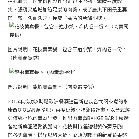
補充體力，因而衍伸製作出能包住溫熱，減緩熱度散
失，濃稠又能增加飽足感的肉羹，成了農夫下田最重要
的一餐，久而久之，便成了著名的台灣小吃。
圖片說明：花枝羹套餐，包含三道小菜，炸肉卷一份。
（肉羹霸提供）
圖片說明：龍蝦羹套餐。（肉羹霸提供）
2015年成功以時髦歐洲餐酒館重新包裝台式關東煮的永
康街O OLAN黑輪吧，再度延續小吃翻轉計畫，以台式經
典傳統小吃肉羹為出發，推出肉羹霸BAHGE BAR！嚴選
各地新鮮溫體豬後腿肉、花枝與特選龍蝦製作彈牙脆口
的各式羹類，搭配以豬大骨、菜頭與數十總新鮮蔬果熬