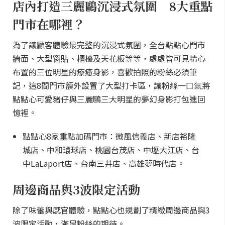
店內打造三麗鷗沉浸式氛圍 8大重點
門市在哪裡？
為了讓顧客體驗最完整的沉浸式氛圍，全台點點心門市
牆面、大型窗貼、櫃檯及天花板等等，處處皆可見精心
布置的三位明星的療癒身影，喜歡拍照的粉絲必須筆
記，這8間門市額外設置了大型打卡區，讓粉絲一口氣將
點點心可愛豬仔與三麗鷗三大明星的夢幻身影打包進回
憶裡。
點點心8家重點加碼門市：微風信義店、新店裕隆
城店、中和環球店、桃園台茂店、中壢大江店、台
中LaLaport店、台南三井店、高雄夢時代店。
周邊商品與3波限定活動
除了味蕾與感官體驗，點點心也規劃了精緻周邊商品與3
波限定活動，滿足粉絲的期待。