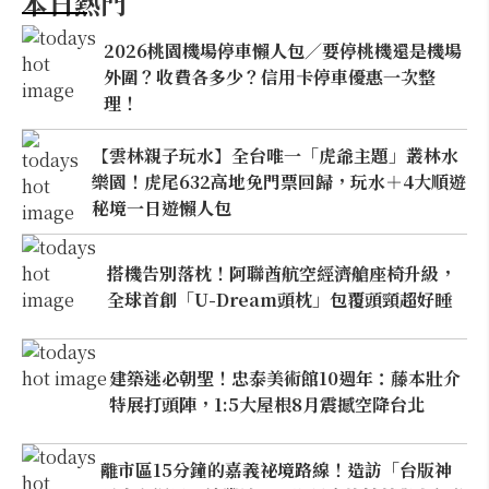
本日熱門
2026桃園機場停車懶人包／要停桃機還是機場
外圍？收費各多少？信用卡停車優惠一次整
理！
【雲林親子玩水】全台唯一「虎爺主題」叢林水
樂園！虎尾632高地免門票回歸，玩水＋4大順遊
秘境一日遊懶人包
搭機告別落枕！阿聯酋航空經濟艙座椅升級，
全球首創「U-Dream頭枕」包覆頭頸超好睡
建築迷必朝聖！忠泰美術館10週年：藤本壯介
特展打頭陣，1:5大屋根8月震撼空降台北
離市區15分鐘的嘉義祕境路線！造訪「台版神