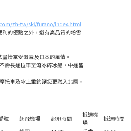
.com/zh-tw/ski/furano/index.html
便利的優點之外，還有高品質的粉雪
法盡情享受滑雪及日本的風情。
不需長途拉車至流冰碎冰船，中途皆
摩托車及冰上垂釣讓您更融入北國。
抵達機
編號
起飛機場
起飛時間
抵達時間
場