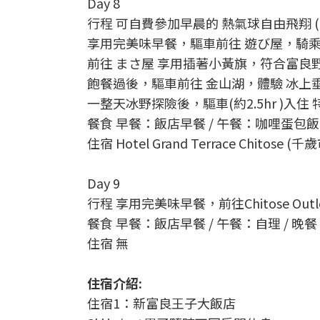
Day 8
行程 可自費參加早晨的 熱氣球自由飛翔 (2
享用完美味早餐，驅車前往 遊び屋，騎乘
前往 まさ屋 享用插著小黃旗，符合富良
飽餐過後，驅車前往 金山湖，體驗 冰上
一整天冰野探險後，驅車(約2.5hr )
餐食 早餐：飯店早餐 / 午餐：咖哩蛋包飯
住宿 Hotel Grand Terrace Chitose
Day 9
行程 享用完美味早餐，前往Chitose Outl
餐食 早餐：飯店早餐 / 午餐：自理 / 晚
住宿 無
住宿介紹:
住宿1：新富良王子大飯店