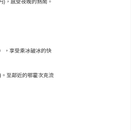
00円)，感受夜晚的熱鬧。
KO），享受乘冰破冰的快
円)。至鄰近的鄂霍次克流