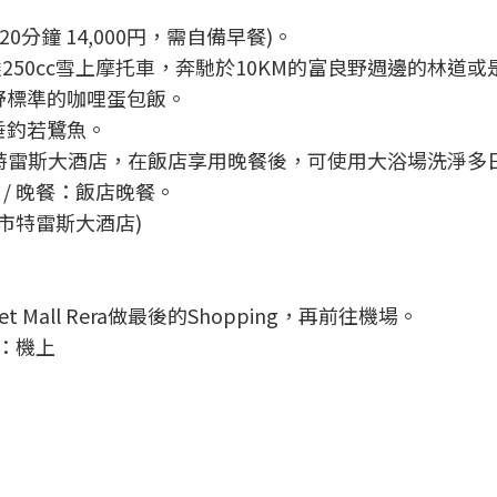
0分鐘 14,000円，需自備早餐)。
250cc雪上摩托車，奔馳於10KM的富良野週邊的林道或
野標準的咖哩蛋包飯。
垂釣若鷺魚。
入住 特雷斯大酒店，在飯店享用晚餐後，可使用大浴場洗淨
 / 晚餐：飯店晚餐。
 (千歲市特雷斯大酒店)
et Mall Rera做最後的Shopping，再前往機場。
餐：機上