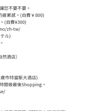
讓您不要不要。
累感。(自費￥800)
(自費¥300)
ano/zh-tw/
テル)
。
良野自然酒店）
se (千歲市特雷斯大酒店)
間做最後Shopping。
se/