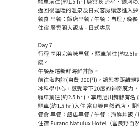
驅車前往(約1.5 hr ) 層雲峽 流星・
返回後溫暖的溫泉及日式客房讓您進入夢
餐食 早餐：飯店早餐 / 午餐：自理 / 晚
住宿 層雲閣大飯店 - 日式客房
Day 7
行程 享用完美味早餐，驅車前往(約2.5
感。
午餐品嚐新鮮海鮮丼飯。
前往海豹館(自費 200円)，讓您零距離
冰科學中心，感受零下20度的神奇魔力
驅車前往(約2.5 hr )，享用旭川赫赫
驅車(約1.5 hr )入住 富良野自然酒店
餐食 早餐：飯店早餐 / 午餐：海鮮丼飯 
住宿 Furano Natulux Hotel（富良野