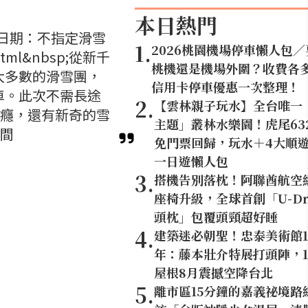
本日熱門
發日期：不指定滑雪
1
.
2026桃園機場停車懶人包／
.html&nbsp;從新千
桃機還是機場外圍？收費各
大多數的滑雪團，
信用卡停車優惠一次整理！
車。此次不需長途
2
.
【雲林親子玩水】全台唯一
上癮，還有新奇的雪
主題」叢林水樂園！虎尾63
時間
免門票回歸，玩水＋4大順
一日遊懶人包
3
.
搭機告別落枕！阿聯酋航空
座椅升級，全球首創「U-Dr
頭枕」包覆頭頸超好睡
4
.
建築迷必朝聖！忠泰美術館1
年：藤本壯介特展打頭陣，1
屋根8月震撼空降台北
5
.
離市區15分鐘的嘉義祕境路