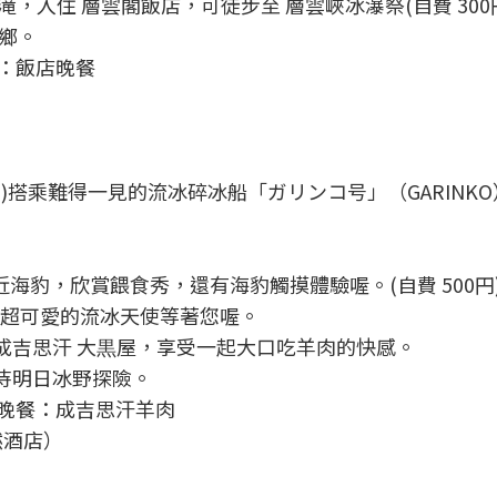
銀河の滝，入住 層雲閣飯店，可徒步至 層雲峽冰瀑祭(自費 3
鄉。
餐：飯店晚餐
hr )搭乘難得一見的流冰碎冰船「ガリンコ号」（GARIN
親近海豹，欣賞餵食秀，還有海豹觸摸體驗喔。(自費 500
，超可愛的流冰天使等著您喔。
有名 成吉思汗 大黒屋，享受一起大口吃羊肉的快感。
，期待明日冰野探險。
/ 晚餐：成吉思汗羊肉
自然酒店）