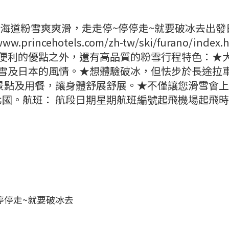
：北海道粉雪爽爽滑，走走停~停停走~就要破冰去出
rincehotels.com/zh-tw/ski/furano/index
通便利的優點之外，還有高品質的粉雪行程特色：★
滑雪及日本的風情。★想體驗破冰，但怯步於長途拉
景點及用餐，讓身體舒展舒展。★不僅讓您滑雪會
國。航班： 航段日期星期航班編號起飛機場起飛
停停走~就要破冰去