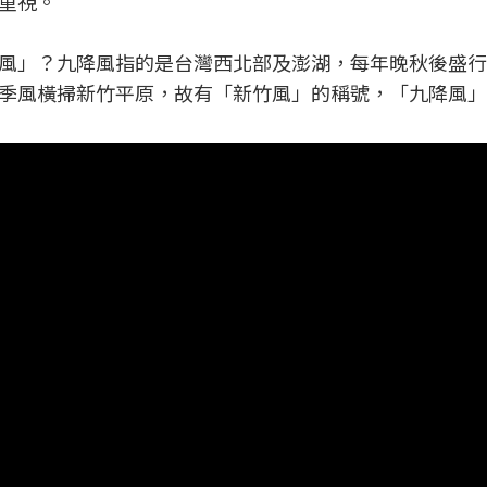
重視。
風」？九降風指的是台灣西北部及澎湖，每年晚秋後盛行
季風橫掃新竹平原，故有「新竹風」的稱號，「九降風」