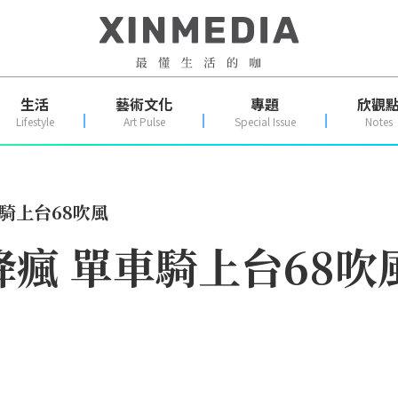
生活
藝術文化
專題
欣觀
Lifestyle
Art Pulse
Special Issue
Notes
車騎上台68吹風
降瘋 單車騎上台68吹