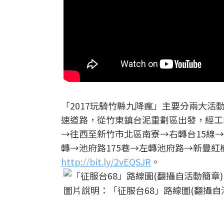
「2017玩騎竹縣九降瘋」主要分兩大活
速道路，從竹東鎮台泥重劃區出發，經工
→往西至新竹市北區南寮→右轉台15線→
轉→池府路175巷→左轉池府路→新豐紅
http://bit.ly/2vEQSJR
。
圖片說明：「征服台68」路線圖(翻攝自