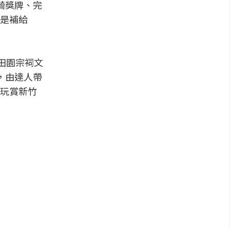
騎獎牌、完
是補給
田園宗祠文
，由達人帶
玩賞新竹