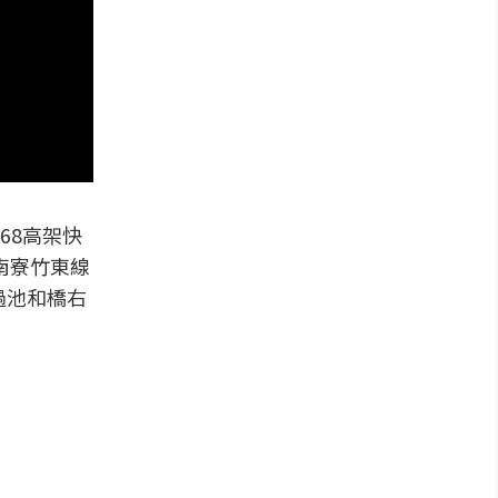
68高架快
南寮竹東線
過池和橋右