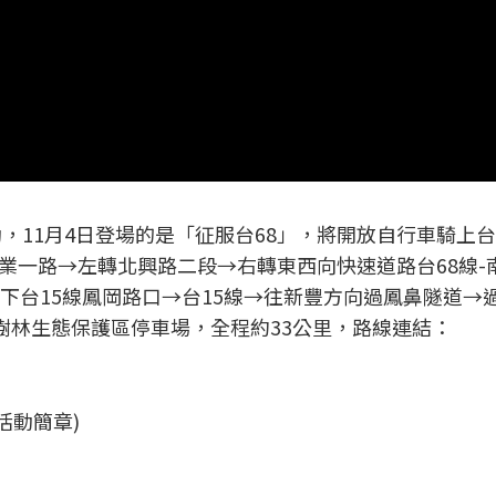
動，11月4日登場的是「征服台68」，將開放自行車騎上台
業一路→左轉北興路二段→右轉東西向快速道路台68線-
下台15線鳳岡路口→台15線→往新豐方向過鳳鼻隧道→
樹林生態保護區停車場，全程約33公里，路線連結：
活動簡章)