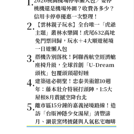
1
.
2026桃園機場停車懶人包／要停
桃機還是機場外圍？收費各多少？
信用卡停車優惠一次整理！
2
.
【雲林親子玩水】全台唯一「虎爺
主題」叢林水樂園！虎尾632高地
免門票回歸，玩水＋4大順遊秘境
一日遊懶人包
3
.
搭機告別落枕！阿聯酋航空經濟艙
座椅升級，全球首創「U-Dream
頭枕」包覆頭頸超好睡
4
.
建築迷必朝聖！忠泰美術館10週
年：藤本壯介特展打頭陣，1:5大
屋根8月震撼空降台北
5
.
離市區15分鐘的嘉義祕境路線！造
訪「台版神隱少女湯屋」清豐濤
月、湖景窯烤披薩與人氣私宅咖啡