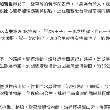
加盟世界女子一級車隊的黃亭茵表示，「身為台灣人，我
很開心能參加環鵝鑾鼻挑戰，近距離親近台灣最南端的鵝
遊&南雙塔200K挑戰，「爬坡王子」王胤之透露，自己一
實在太燒肝，試一次就夠了，200公里就很有挑戰性了，歡
不一的路線。騎遊活動「燈峰造極西遊記」路線，是從臺
生態展示館，到國聖港燈塔折返回臺灣鹽博物館，約36
鹽博物館出發，往北門水晶教堂，沿途經過174縣道、台1
回臺灣鹽博物館，全程約64公里，挑戰西南臺灣的豔陽與夏
塔挑戰」路線，從臺灣鹽博物館，沿途經過龍山宮、海寮