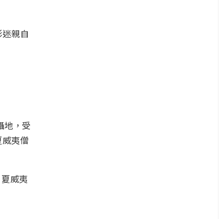
影迷親自
拍攝地，受
夏威夷僧