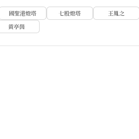
國聖港燈塔
七股燈塔
王胤之
黃亭茵