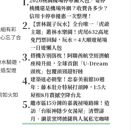
1
.
2026桃園機場停車懶人包／要停
桃機還是機場外圍？收費各多少？
信用卡停車優惠一次整理！
2
.
【雲林親子玩水】全台唯一「虎爺
戰組有彩
主題」叢林水樂園！虎尾632高地
心忘了合
免門票回歸，玩水＋4大順遊秘境
一日遊懶人包
3
.
搭機告別落枕！阿聯酋航空經濟艙
佳樂水騎遊，
座椅升級，全球首創「U-Dream
裝造型燈
頭枕」包覆頭頸超好睡
4
.
建築迷必朝聖！忠泰美術館10週
年：藤本壯介特展打頭陣，1:5大
前如火如
屋根8月震撼空降台北
5
.
離市區15分鐘的嘉義祕境路線！造
訪「台版神隱少女湯屋」清豐濤
月、湖景窯烤披薩與人氣私宅咖啡