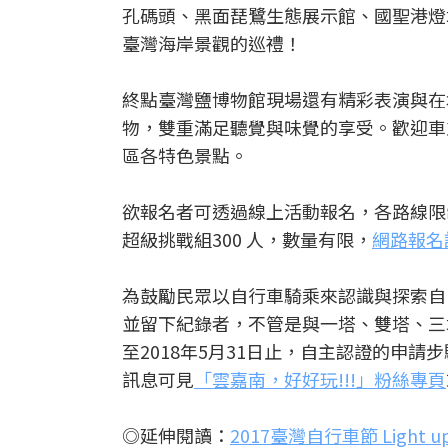
孔碼頭、黑面琵鷺生態展示館、國聖港燈
臺灣海岸景觀的巡禮！
終點臺灣鹽博物館現場還有精彩表演與在
物，雙重滿足聽覺與味覺的享受。歡迎車
區各特色景點。
欲報名者可透過線上活動報名，各路線限制人數分
超級挑戰組300 人，數量有限，
網路報名
為鼓勵民眾以自行車騎乘來認識與探索自
並留下紀錄者，不管是與一塔、雙塔、三塔
至2018年5月31日止，自主認證的申請
訊息可見
「雲嘉南，好好玩!!!」粉絲專頁
◎延伸閱讀：
2017臺灣自行車節 Light 