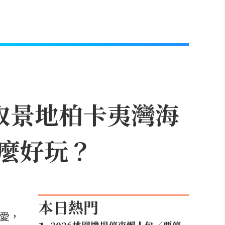
取景地柏卡夷灣海
麼好玩？
本日熱門
喜愛，