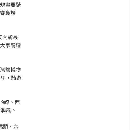
規畫要騎
鑾鼻燈
天內騎最
迎大家踴躍
灣鹽博物
公里，騎遊
9線、西
季季風。
碼頭、六