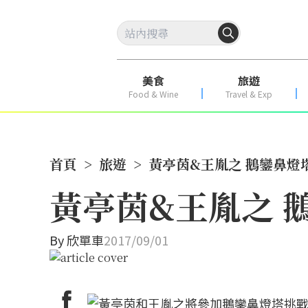
美食
旅遊
Food & Wine
Travel & Exp
首頁
>
旅遊
>
黃亭茵&王胤之 鵝鑾鼻燈
黃亭茵&王胤之 
By
欣單車
2017/09/01