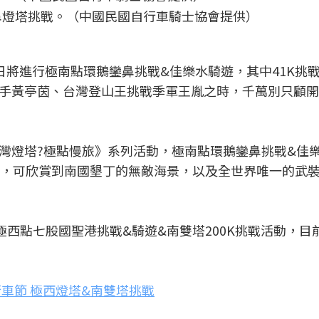
鼻燈塔挑戰。（中國民國自行車騎士協會提供）
日將進行極南點環鵝鑾鼻挑戰&佳樂水騎遊，其中41K挑
手黃亭茵、台灣登山王挑戰季軍王胤之時，千萬別只顧開
IWAN《臺灣燈塔?極點慢旅》系列活動，極南點環鵝鑾鼻挑戰&
場，可欣賞到南國墾丁的無敵海景，以及全世界唯一的武
極西點七股國聖港挑戰&騎遊&南雙塔200K挑戰活動，目
行車節 極西燈塔&南雙塔挑戰