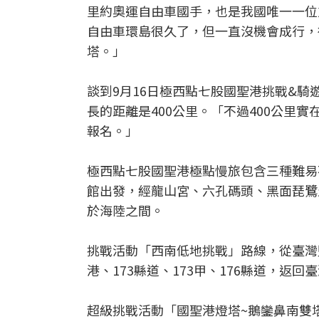
里約奧運自由車國手，也是我國唯一一位
自由車環島很久了，但一直沒機會成行，
塔。」
談到9月16日極西點七股國聖港挑戰&騎
長的距離是400公里。「不過400公里
報名。」
極西點七股國聖港極點慢旅包含三種難易
館出發，經龍山宮、六孔碼頭、黑面琵鷺
於海陸之間。
挑戰活動「西南低地挑戰」路線，從臺灣
港、173縣道、173甲、176縣道，返
超級挑戰活動「國聖港燈塔~鵝鑾鼻南雙