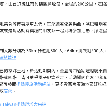
塔，由台17線往南到鵝鑾鼻燈塔，全程約200公里，這段
地美食等待著眾車友們，耳朵聽著優美樂曲，嘴巴咀嚼著
友或是對活動有興趣的朋友都一起到場參加活動，順遊雲
別為 36km騎遊組300 人，64km挑戰組500 人， 
請點這裡
。
己的家鄉土地，於活動期間內，至臺灣四極點燈塔騎乘自
或四塔，皆可獲得電子紀念證書，活動期間自2017年6
步驟可參閱
極點慢旅活動網站
，更多雲嘉南濱海地區好吃好
或
官網
。
up Taiwan極點燈塔大串連