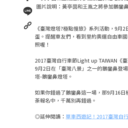
圖片說明：黃亭茵和王胤之將參加鵝鑾
《臺灣燈塔?極點慢旅》系列活動，9月2
蛋。提醒車友們，看到里約奧運自由車國
照喔！
2017臺灣自行車節Light up TA
9月2日在「臺灣八景」之一的鵝鑾鼻登
塔-鵝鑾鼻燈塔。
如果你錯過了鵝鑾鼻這一場，那9月16日
荼報名中，千萬別再錯過。
◎延伸閱讀：
單車西遊記！2017臺灣自