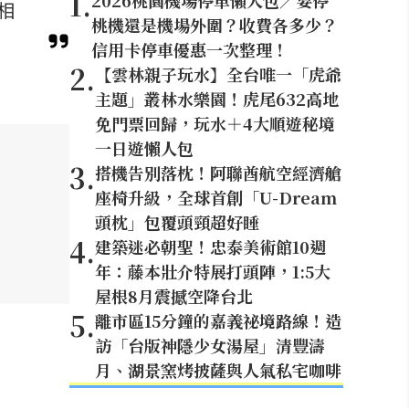
1
.
2026桃園機場停車懶人包／要停
相
桃機還是機場外圍？收費各多少？
信用卡停車優惠一次整理！
2
.
【雲林親子玩水】全台唯一「虎爺
主題」叢林水樂園！虎尾632高地
免門票回歸，玩水＋4大順遊秘境
一日遊懶人包
3
.
搭機告別落枕！阿聯酋航空經濟艙
座椅升級，全球首創「U-Dream
頭枕」包覆頭頸超好睡
4
.
建築迷必朝聖！忠泰美術館10週
年：藤本壯介特展打頭陣，1:5大
屋根8月震撼空降台北
5
.
離市區15分鐘的嘉義祕境路線！造
訪「台版神隱少女湯屋」清豐濤
月、湖景窯烤披薩與人氣私宅咖啡