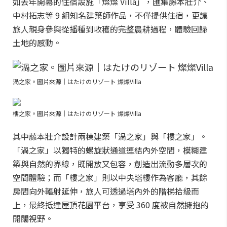
如去年開幕的住宿設施「燦燦 Villa」，匯集藤本壯介、
中村拓志等 9 組知名建築師作品，不僅提供住宿，更讓
旅人親身參與從播種到收穫的完整農耕過程，體驗回歸
土地的感動。
渦之家。圖片來源｜はたけのリゾート 燦燦Villa
樓之家。圖片來源｜はたけのリゾート 燦燦Villa
其中藤本壯介設計兩棟建築「渦之家」與「樓之家」。
「渦之家」以獨特的螺旋狀通道連結內外空間，模糊建
築與自然的界線，既開放又包容，創造出流動多層次的
空間體驗；而「樓之家」則以中央塔樓作為客廳，其餘
房間向外輻射延伸，旅人可透過塔內外的階梯拾級而
上，最終抵達屋頂花園平台，享受 360 度被自然擁抱的
開闊視野。