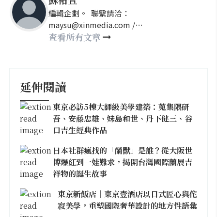
編輯企劃。 聯繫請洽：
maysu@xinmedia.com /
may860527@gmail.com
查看所有文章
延伸閱讀
東京必訪5棟大師級美學建築：蒐集隈研
吾、安藤忠雄、妹島和世、丹下健三、谷
口吉生經典作品
日本社群瘋找的「蘭獸」是誰？從大阪世
博爆紅到一娃難求，揭開台灣國際蘭展吉
祥物的誕生故事
東京新飯店｜東京壹酒店以日式匠心與侘
寂美學，重塑國際奢華設計的地方性語彙