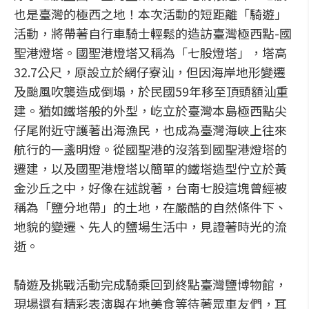
也是臺灣的極西之地！本次活動的短距離「騎遊」
活動，將帶著自行車騎士輕鬆的造訪臺灣極西點-國
聖港燈塔。國聖港燈塔又稱為「七股燈塔」，塔高
32.7公尺，原設立於網仔寮汕，但因海岸地形變遷
及颱風吹襲造成倒塌，於民國59年移至頂頭額汕重
建。猶如鐵塔般的外型，屹立於臺灣本島極西點尖
仔尾附近守護著出海漁民，也成為臺灣海峽上往來
航行的一盞明燈。從國聖港的沒落到國聖港燈塔的
遷建，以及國聖港燈塔以簡單的鐵塔造型佇立於黃
金沙丘之中，好像在述說著，台南七股這塊曾經被
稱為「鹽分地帶」的土地，在嚴酷的自然條件下、
地貌的變遷、先人的鹽場生活中，見證著時光的流
逝。
騎遊及挑戰活動完成騎乘回到終點臺灣鹽博物館，
現場還有精彩表演與在地美食等待著眾車友們，耳