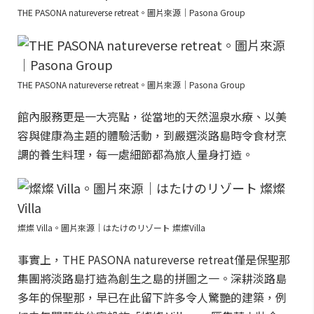
THE PASONA natureverse retreat。圖片來源｜Pasona Group
THE PASONA natureverse retreat。圖片來源｜Pasona Group
館內服務更是一大亮點，從當地的天然溫泉水療、以美
容與健康為主題的體驗活動，到嚴選淡路島時令食材烹
調的養生料理，每一處細節都為旅人量身打造。
燦燦 Villa。圖片來源｜はたけのリゾート 燦燦Villa
事實上，THE PASONA natureverse retreat僅是保聖那
集團將淡路島打造為創生之島的拼圖之一。深耕淡路島
多年的保聖那，早已在此留下許多令人驚艷的建築，例