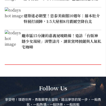
建築迷必朝聖！忠泰美術館10週年：藤本壯介
特展打頭陣，1:5大屋根8月震撼空降台北
離市區15分鐘的嘉義祕境路線！造訪「台版神
隱少女湯屋」清豐濤月、湖景窯烤披薩與人氣私
宅咖啡
Follow Us
享受吧！環遊世界，勇敢歸零去冒險，踏出夢想的第一步。一點勇
氣，一點熱情，一點快樂，一點挑戰