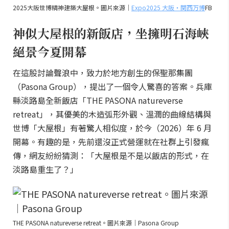
2025大阪世博精神建築大屋根。圖片來源｜
Expo2025 大阪・関西万博
FB
神似大屋根的新飯店，坐擁明石海峽
絕景今夏開幕
在這股討論聲浪中，致力於地方創生的保聖那集團
（Pasona Group），提出了一個令人驚喜的答案。兵庫
縣淡路島全新飯店「THE PASONA natureverse
retreat」，其優美的木造弧形外觀、溫潤的曲線結構與
世博「大屋根」有著驚人相似度，於今（2026）年 6 月
開幕。有趣的是，先前還沒正式營運就在社群上引發瘋
傳，網友紛紛猜測：「大屋根是不是以飯店的形式，在
淡路島重生了？」
THE PASONA natureverse retreat。圖片來源｜Pasona Group