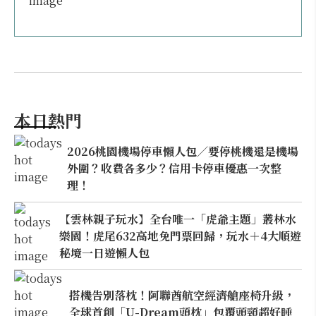
本日熱門
2026桃園機場停車懶人包／要停桃機還是機場
外圍？收費各多少？信用卡停車優惠一次整
理！
【雲林親子玩水】全台唯一「虎爺主題」叢林水
樂園！虎尾632高地免門票回歸，玩水＋4大順遊
秘境一日遊懶人包
搭機告別落枕！阿聯酋航空經濟艙座椅升級，
全球首創「U-Dream頭枕」包覆頭頸超好睡