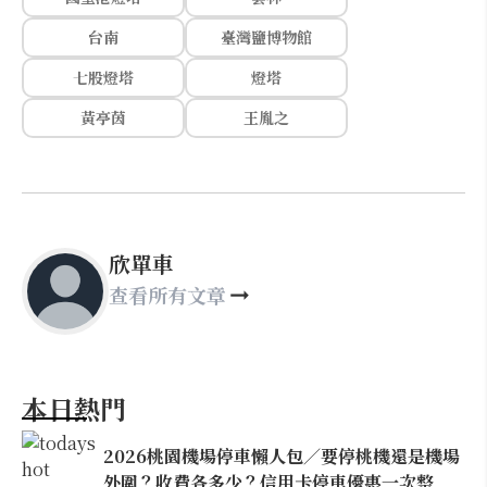
台南
臺灣鹽博物館
七股燈塔
燈塔
黃亭茵
王胤之
欣單車
查看所有文章
本日熱門
2026桃園機場停車懶人包／要停桃機還是機場
外圍？收費各多少？信用卡停車優惠一次整