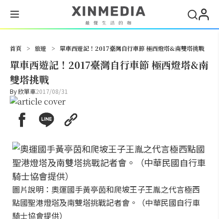
搜尋
首頁
>
旅遊
>
單車西遊記！2017臺灣自行車節 極西燈塔&南雙塔挑戰
單車西遊記！2017臺灣自行車節 極西燈塔&南
雙塔挑戰
By
欣單車
2017/08/31
圖片說明：奧運國手黃亭茵和爬坡王子王胤之代言極西
點國聖港燈塔及南雙塔挑戰記者會。（中華民國自行車
騎士協會提供）