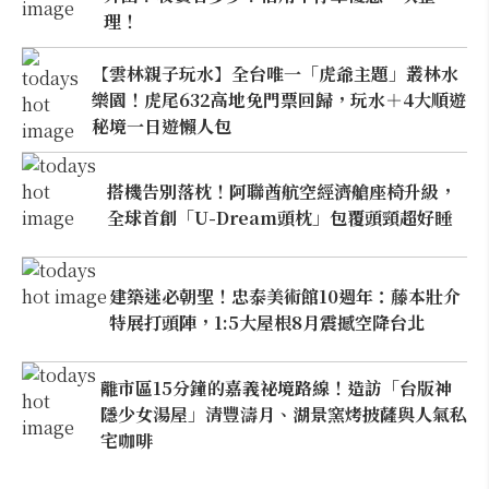
理！
【雲林親子玩水】全台唯一「虎爺主題」叢林水
樂園！虎尾632高地免門票回歸，玩水＋4大順遊
秘境一日遊懶人包
搭機告別落枕！阿聯酋航空經濟艙座椅升級，
全球首創「U-Dream頭枕」包覆頭頸超好睡
建築迷必朝聖！忠泰美術館10週年：藤本壯介
特展打頭陣，1:5大屋根8月震撼空降台北
離市區15分鐘的嘉義祕境路線！造訪「台版神
隱少女湯屋」清豐濤月、湖景窯烤披薩與人氣私
宅咖啡