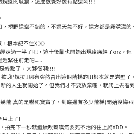
蜿蜒的城牆，怎麼感覺好像有點遠阿!!!!
，
口，視野還蠻不錯的，不過天氣不好，遠方都是霧濛濛的
樣，根本記不住XDD
少已經走過一半了吧，這十後腳也開始出現痠痛趕了orz，但
往前走吧......
終點了，大夥衝啊!!!!
.，欸..犯規拉!!哪有突然冒出這個階梯的!!!根本就是岩壁
棄，新的人生就開始了。但我們才不要放棄哩，就爬上去看
好幾階!真的是嚇死寶寶了，到底還有多少階梯(開始後悔+眼神死
全用上了!
，拍完下一秒就繼續唉聲嘆氣要死不活的往上爬XDD。