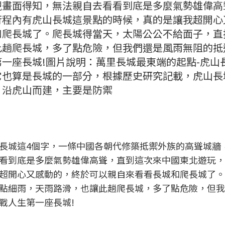
視畫面得知，無法親自去看看到底是多麼氣勢雄偉高
行程內有虎山長城這景點的時候，真的是讓我超開心
和爬長城了。爬長城得當天，太陽公公不給面子，直
此趟爬長城，多了點危險，但我們還是風雨無阻的抵
一座長城!圖片說明：萬里長城最東端的起點-虎山
它也算是長城的一部分，根據歷史研究記載，虎山長
，沿虎山而建，主要是防禦
長城這4個字，一條中國各朝代修築抵禦外族的高聳城牆
看到底是多麼氣勢雄偉高聳，直到這次來中國東北遊玩，
超開心又感動的，終於可以親自來看看長城和爬長城了。
點細雨，天雨路滑，也讓此趟爬長城，多了點危險，但我
戰人生第一座長城!