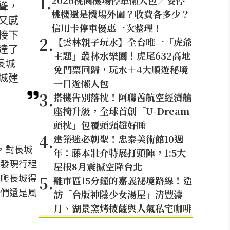
1
.
2026桃園機場停車懶人包／要停
聳，
桃機還是機場外圍？收費各多少？
又感
信用卡停車優惠一次整理！
接下
2
.
【雲林親子玩水】全台唯一「虎爺
達了
主題」叢林水樂園！虎尾632高地
長城
免門票回歸，玩水＋4大順遊秘境
城建
一日遊懶人包
3
.
搭機告別落枕！阿聯酋航空經濟艙
座椅升級，全球首創「U-Dream
頭枕」包覆頭頸超好睡
4
.
建築迷必朝聖！忠泰美術館10週
，對長城
年：藤本壯介特展打頭陣，1:5大
發現行程
屋根8月震撼空降台北
爬長城得
5
.
離市區15分鐘的嘉義祕境路線！造
們還是風
訪「台版神隱少女湯屋」清豐濤
月、湖景窯烤披薩與人氣私宅咖啡