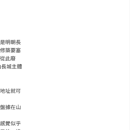
是明朝長
修築要塞
從此廢
山長城主體
地址就可
盤據在山
感覺似乎