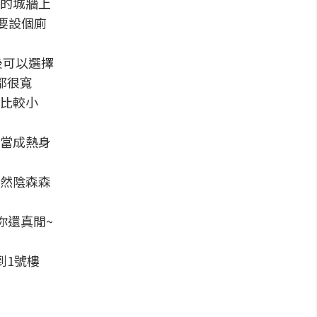
的城牆上
要設個廁
後可以選擇
都很寬
比較小
當成熱身
然陰森森
你還真閒~
到1號樓