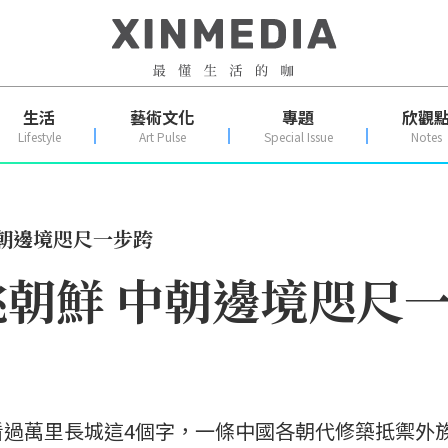
生活
藝術文化
專題
欣觀
Lifestyle
Art Pulse
Special Issue
Notes
朝邊境咫尺一步跨
朝鮮 中朝邊境咫尺
看過萬里長城這4個字，一條中國各朝代修築抵禦外