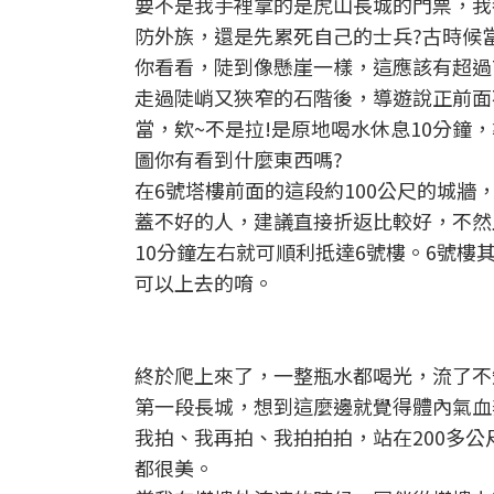
要不是我手裡拿的是虎山長城的門票，我
防外族，還是先累死自己的士兵?古時候當
你看看，陡到像懸崖一樣，這應該有超過
走過陡峭又狹窄的石階後，導遊說正前面
當，欸~不是拉!是原地喝水休息10分
圖你有看到什麼東西嗎?
在6號塔樓前面的這段約100公尺的城
蓋不好的人，建議直接折返比較好，不然上
10分鐘左右就可順利抵達6號樓。6號樓
可以上去的唷。
終於爬上來了，一整瓶水都喝光，流了不
第一段長城，想到這麼邊就覺得體內氣血
我拍、我再拍、我拍拍拍，站在200多
都很美。