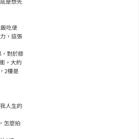
底是想先
放飯吃便
意力，這張
梯，對於膝
上衝，大約
，2樓是
我人生的
，怎麼拍