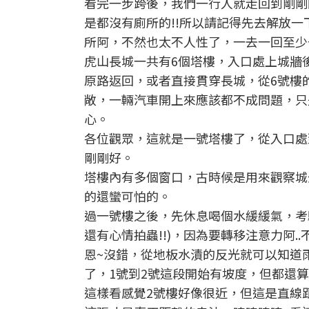
看完一步跨後，我們一行人就走回到剛剛
是都沒有廁所的!!所以請記得先去解放一
所阿，不然也太不人性了，一去一回至少
虎山長城一共有6個塔樓，入口處上城牆
原路返回，或者直接貫穿長城，從6號樓
敞，一輛汽車開上來應該都不成問題，只
心。
各位觀眾，這就是一號塔樓了，從入口處
剛剛好。
塔樓內有多個窗口，古時候是用來觀察城
的還蠻可怕的。
過一號樓之後，先休息喝個水緩緩氣，考驗
還有心情拍蟲!!)，因為要轉移注意力阿..
恩~沒錯，從地板水漬的反光就可以知道
了，1號到2號這段開始有坡度，但都還
這樣看感覺2號樓好像很近，但這是直線