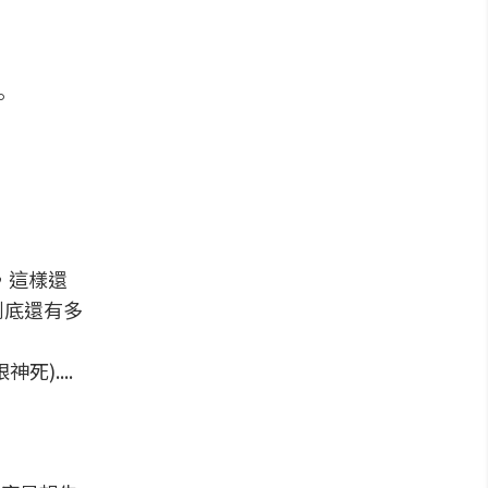
。
了，這樣還
到底還有多
)....