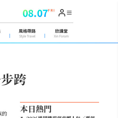
08.07
F R I
點
風格帶路
欣講堂
Style Travel
Xin Forum
一步跨
本日熱門
族的