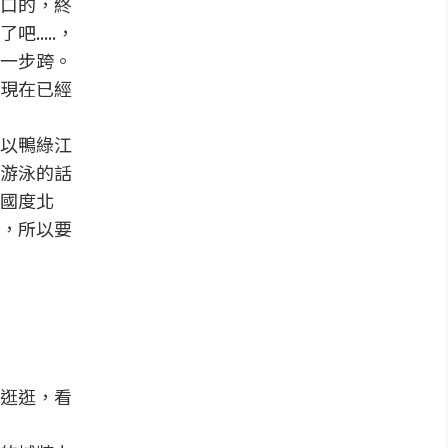
口的，終
....，
一步跨。
現在已經
以鴨綠江
游泳的話
國度北
，所以要
逛逛，看