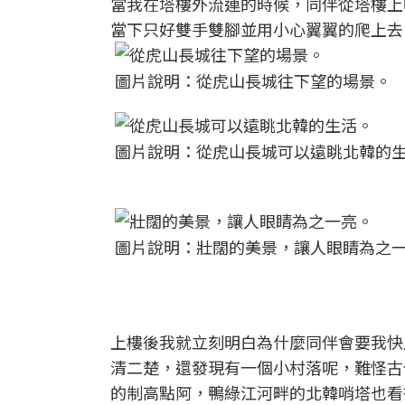
當我在塔樓外流連的時候，同伴從塔樓上
當下只好雙手雙腳並用小心翼翼的爬上去
圖片說明：從虎山長城往下望的場景。
圖片說明：從虎山長城可以遠眺北韓的
圖片說明：壯闊的美景，讓人眼睛為之
上樓後我就立刻明白為什麼同伴會要我快
清二楚，還發現有一個小村落呢，難怪古
的制高點阿，鴨綠江河畔的北韓哨塔也看