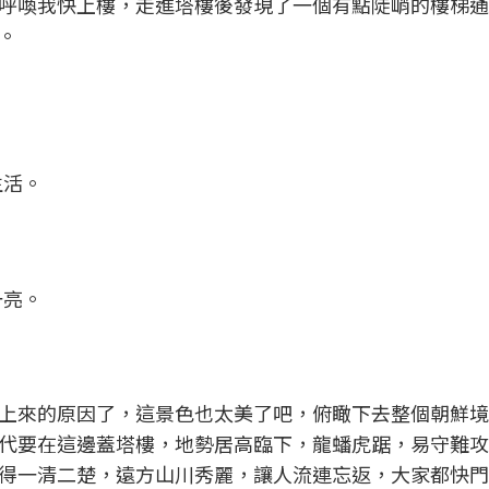
呼喚我快上樓，走進塔樓後發現了一個有點陡峭的樓梯通
。
生活。
一亮。
上來的原因了，這景色也太美了吧，俯瞰下去整個朝鮮境
代要在這邊蓋塔樓，地勢居高臨下，龍蟠虎踞，易守難攻
得一清二楚，遠方山川秀麗，讓人流連忘返，大家都快門