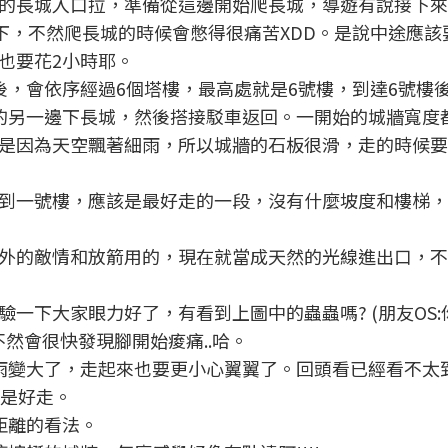
的長城入口拉，準備從這邊開始爬長城，導遊有說接下來
下，不然爬長城的時候會憋得很痛苦XDD。是說中途應該
也要花2小時耶。
後，會依序經過6個塔樓，最高處就是6號樓，到達6號樓
的另一邊下長城，然後搭接駁車返回。一開始的城牆寬度
是因為天空飄著細雨，所以城牆的石板很滑，走的時候要
到一號樓，應該是最好走的一段，沒有什麼坡度和樓梯，
外的敵情和放箭用的，現在就當成天然的光線進出口，不
一下大家眼力好了，有看到上圖中的蟲蟲嗎? (朋友OS:
不然會很快發現腳開始痠痛..哈。
雨變大了，走起來也要更小心翼翼了。回頭看已經看不太
算是好走。
距離的看法。