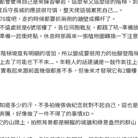
都會覺得自己是來練習攀岩，這麼窄又這麼陡的階梯，到
兵守長城的應該很可憐，整天爬這個累死自己....。
70度吧，走的時候都要抓兩側的牆壁或欄杆了。
不遠處就是6號塔樓了，各位同胞戰友，都餓了吼~準備
鐘，準備一起衝終點。休息時那再來一張植物圖轉換一下注
牆，階梯坡度有明顯的增加，所以變成要很用力的抬腳登階
去了可能也下不來....。年輕人的話建議是一鼓作氣往
其實看起來跟前面幾個都差不多，但後來才發現它有2層樓
知道多少的汗，不多拍幾張做紀念就對不起自己，這也是
奔騰，好像做了一件不得了的事情XD。
公尺的山頭上，拍照背景都是蜿蜒的城牆和綠意盎然的群山