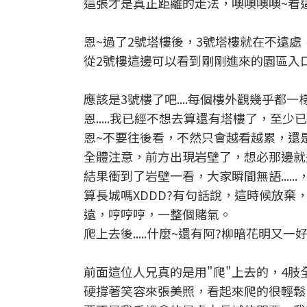
這張才是真正距離的走法，噢噢噢噢~看這
恩~過了2號塔樓後，3號塔樓就在不遠處
從2號樓這邊可以看到剛剛進來的園區入
應該是3號樓了吧....每個樓外觀幾乎都一
恩.....我已經不想去算還有塔樓了，至
恩~不要往後看，不然只會越看越累，還是趕緊
全體注意，前方出現岩壁了，想必那邊就是
結果衝到了岩壁一看，大家瞬間無語.....
算長城嗎XDDD?有句話說，這時候放
遠，哼哼哼，一整個賭氣。
爬上去後.....什麼~還有阿?柳暗花明又一
前面這位人兄真的是用"爬"上去的，4肢
硬撐著笑容來張美照，看起來爬的很輕鬆