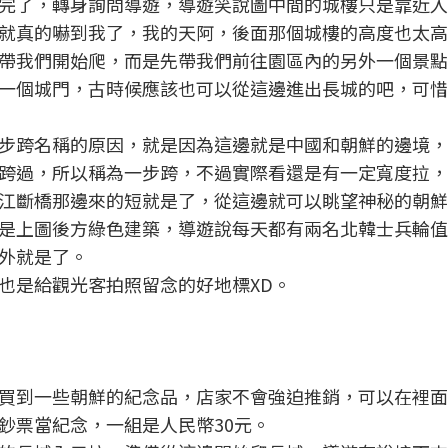
完了，轉身詢問導遊，導遊笑說圖中間的城樓只是靠近入
真的嚇到我了，我的天阿，後面那個城樓的高度也太高了吧.
帶我們開始爬，而是先帶我們前往園區內的另外一個景點
一個城門，古時候應該也可以從這邊進出長城的吧，可惜
步跨名稱的原因，就是因為這邊就是中國和朝鮮的邊境，
跨過，所以稱為一步跨，不過實際看還是有一定寬度拉，
江斷橋那邊來的短就是了，從這邊就可以眺望神秘的朝鮮
是上圖後方綠色建築，導遊說每天都有兩名北韓士兵輪值
外就是了。
也是給觀光客拍照留念的好地標XD。
買到一些朝鮮的紀念品，店家不會強迫推銷，可以在裡面
鈔票當紀念，一組是人民幣30元。