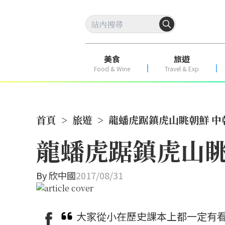
美食
旅遊
Food & Wine
Travel & Exp
首頁
>
旅遊
>
龍蟠虎踞鎮虎山眺朝鮮 中
龍蟠虎踞鎮虎山眺
By
欣中國
2017/08/31
大家從小在歷史課本上都一定有